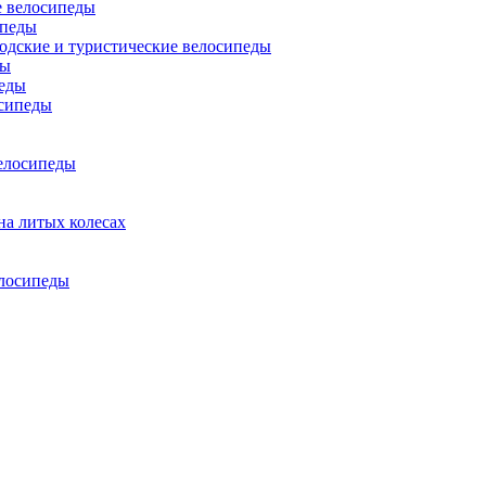
 велосипеды
ипеды
одские и туристические велосипеды
ды
еды
сипеды
елосипеды
на литых колесах
елосипеды