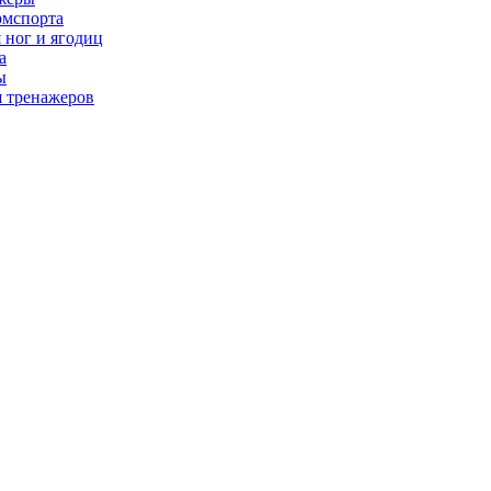
рмспорта
 ног и ягодиц
а
ы
я тренажеров