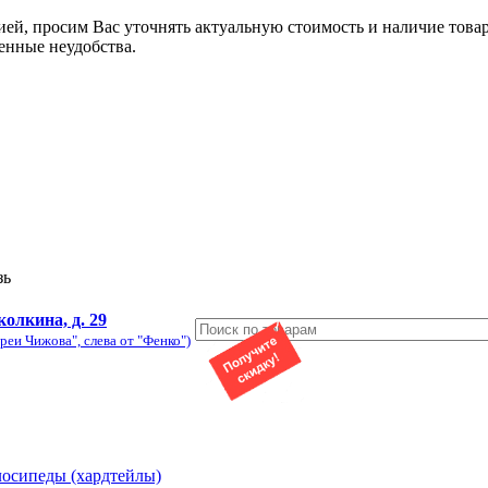
ией, просим Вас уточнять актуальную стоимость и наличие това
енные неудобства.
зь
колкина, д. 29
реи Чижова", слева от "Фенко")
лосипеды (хардтейлы)