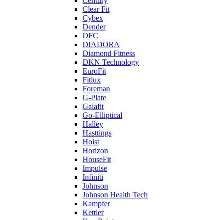
Century
Clear Fit
Cybex
Dender
DFC
DIADORA
Diamond Fitness
DKN Technology
EuroFit
Fitlux
Foreman
G-Plate
Galafit
Go-Elliptical
Halley
Hasttings
Hoist
Horizon
HouseFit
Impulse
Infiniti
Johnson
Johnson Health Tech
Kampfer
Kettler