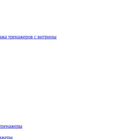
ажа тренажеров с витрины
тренажеры
нажеры