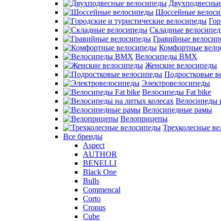
Двухподвесные
Шоссейные велос
Гор
Складные велосипе
Гравийные велосип
Комфортные вело
Велосипеды BMX
Женские велосипеды
Подростковые в
Электровелосипеды
Велосипеды Fat bike
Велосипеды 
Велосипедные рамы
Велоприцепы
Трехколесные в
Все бренды
Aspect
AUTHOR
BENELLI
Black One
Bulls
Commencal
Corto
Cronus
Cube