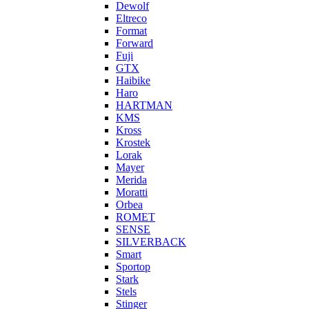
Dewolf
Eltreco
Format
Forward
Fuji
GTX
Haibike
Haro
HARTMAN
KMS
Kross
Krostek
Lorak
Mayer
Merida
Moratti
Orbea
ROMET
SENSE
SILVERBACK
Smart
Sportop
Stark
Stels
Stinger