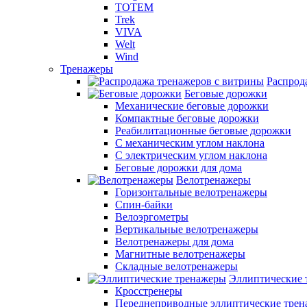
TOTEM
Trek
VIVA
Welt
Wind
Тренажеры
Распрод
Беговые дорожки
Механические беговые дорожки
Компактные беговые дорожки
Реабилитационные беговые дорожки
С механическим углом наклона
С электрическим углом наклона
Беговые дорожки для дома
Велотренажеры
Горизонтальные велотренажеры
Спин-байки
Велоэргометры
Вертикальные велотренажеры
Велотренажеры для дома
Магнитные велотренажеры
Складные велотренажеры
Эллиптические 
Кросстренеры
Переднеприводные эллиптические тре