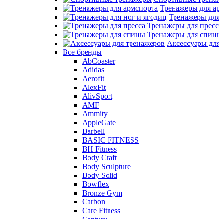
Тренажеры для а
Тренажеры для
Тренажеры для пресс
Тренажеры для спин
Аксессуары дл
Все бренды
AbCoaster
Adidas
Aerofit
AlexFit
AlivSport
AMF
Ammity
AppleGate
Barbell
BASIC FITNESS
BH Fitness
Body Craft
Body Sculpture
Body Solid
Bowflex
Bronze Gym
Carbon
Care Fitness