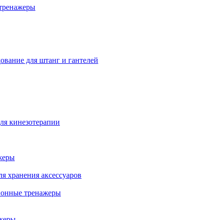
тренажеры
ование для штанг и гантелей
ля кинезотерапии
жеры
ля хранения аксессуаров
ионные тренажеры
жеры