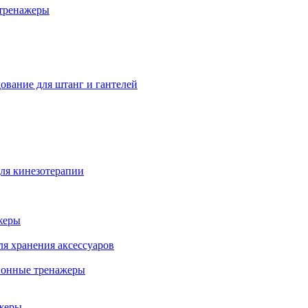
тренажеры
ование для штанг и гантелей
ля кинезотерапии
жеры
ля хранения аксессуаров
ионные тренажеры
жеры