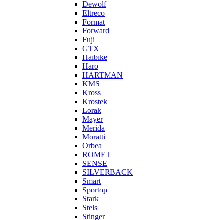
Dewolf
Eltreco
Format
Forward
Fuji
GTX
Haibike
Haro
HARTMAN
KMS
Kross
Krostek
Lorak
Mayer
Merida
Moratti
Orbea
ROMET
SENSE
SILVERBACK
Smart
Sportop
Stark
Stels
Stinger