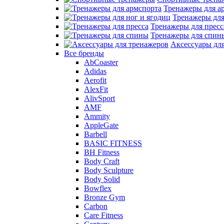
Тренажеры для а
Тренажеры для
Тренажеры для пресс
Тренажеры для спин
Аксессуары дл
Все бренды
AbCoaster
Adidas
Aerofit
AlexFit
AlivSport
AMF
Ammity
AppleGate
Barbell
BASIC FITNESS
BH Fitness
Body Craft
Body Sculpture
Body Solid
Bowflex
Bronze Gym
Carbon
Care Fitness