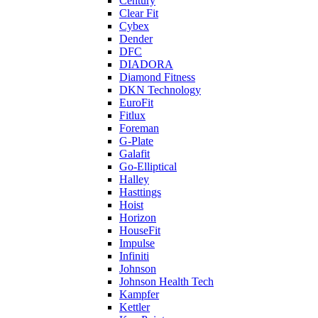
Century
Clear Fit
Cybex
Dender
DFC
DIADORA
Diamond Fitness
DKN Technology
EuroFit
Fitlux
Foreman
G-Plate
Galafit
Go-Elliptical
Halley
Hasttings
Hoist
Horizon
HouseFit
Impulse
Infiniti
Johnson
Johnson Health Tech
Kampfer
Kettler