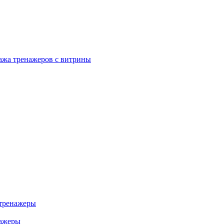
ажа тренажеров с витрины
тренажеры
нажеры