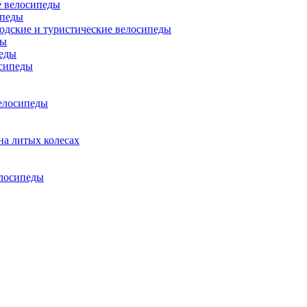
 велосипеды
ипеды
одские и туристические велосипеды
ды
еды
сипеды
елосипеды
на литых колесах
елосипеды