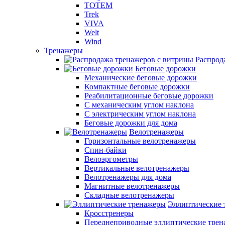
TOTEM
Trek
VIVA
Welt
Wind
Тренажеры
Распрод
Беговые дорожки
Механические беговые дорожки
Компактные беговые дорожки
Реабилитационные беговые дорожки
С механическим углом наклона
С электрическим углом наклона
Беговые дорожки для дома
Велотренажеры
Горизонтальные велотренажеры
Спин-байки
Велоэргометры
Вертикальные велотренажеры
Велотренажеры для дома
Магнитные велотренажеры
Складные велотренажеры
Эллиптические 
Кросстренеры
Переднеприводные эллиптические тре