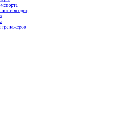
рмспорта
 ног и ягодиц
а
ы
я тренажеров