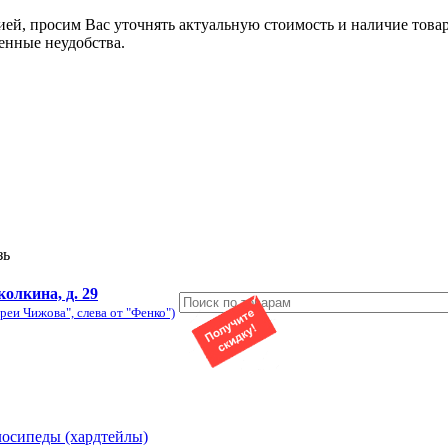
ией, просим Вас уточнять актуальную стоимость и наличие това
енные неудобства.
зь
колкина, д. 29
реи Чижова", слева от "Фенко")
лосипеды (хардтейлы)