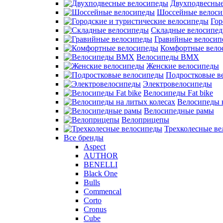
Двухподвесные
Шоссейные велос
Гор
Складные велосипе
Гравийные велосип
Комфортные вело
Велосипеды BMX
Женские велосипеды
Подростковые в
Электровелосипеды
Велосипеды Fat bike
Велосипеды 
Велосипедные рамы
Велоприцепы
Трехколесные в
Все бренды
Aspect
AUTHOR
BENELLI
Black One
Bulls
Commencal
Corto
Cronus
Cube