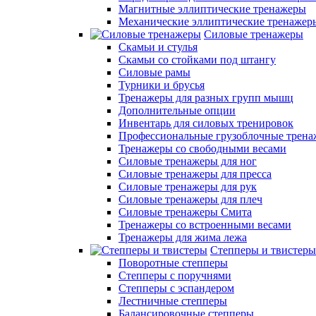
Магнитные эллиптические тренажеры
Механические эллиптические тренажер
Силовые тренажеры
Скамьи и стулья
Скамьи со стойками под штангу
Силовые рамы
Турники и брусья
Тренажеры для разных групп мышц
Дополнительные опции
Инвентарь для силовых тренировок
Профессиональные грузоблочные трен
Тренажеры со свободными весами
Силовые тренажеры для ног
Силовые тренажеры для пресса
Силовые тренажеры для рук
Силовые тренажеры для плеч
Силовые тренажеры Смита
Тренажеры со встроенными весами
Тренажеры для жима лежа
Степперы и твистеры
Поворотные степперы
Степперы с поручнями
Степперы с эспандером
Лестничные степперы
Балансировочные степперы