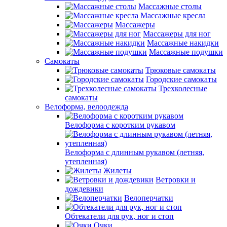
Массажные столы
Массажные кресла
Массажеры
Массажеры для ног
Массажные накидки
Массажные подушки
Самокаты
Трюковые самокаты
Городские самокаты
Трехколесные
самокаты
Велоформа, велоодежда
Велоформа с коротким рукавом
Велоформа с длинным рукавом (летняя,
утепленная)
Жилеты
Ветровки и
дождевики
Велоперчатки
Обтекатели для рук, ног и стоп
Очки