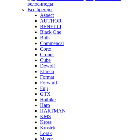
велосипеды
Все бренды
Aspect
AUTHOR
BENELLI
Black One
Bulls
Commencal
Corto
Cronus
Cube
Dewolf
Eltreco
Format
Forward
Fuji
GTX
Haibike
Haro
HARTMAN
KMS
Kross
Krostek
Lorak
Mayer