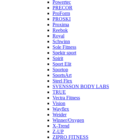
Powertec
PRECOR
ProForm
PROSKI
Proxima
Reebok
Royal
Schwinn
Sole Fitness
Spektr sport
Spirit
Sport Elit
Sportop
SportsArt
Steel Flex
SVENSSON BODY LABS
TRUE
Vectra Fitness
Vision
Wayflex
Weider
Winner/Oxygen
X-Trend
Z-UP
ZIPRO FITNESS