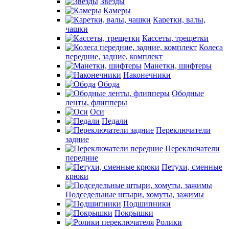
Звезды
Камеры
Каретки, валы,
чашки
Кассеты, трещетки
Колеса
передние, задние, комплект
Манетки, шифтеры
Наконечники
Обода
Ободные
ленты, флипперы
Оси
Педали
Переключатели
задние
Переключатели
передние
Петухи, сменные
крюки
Подседельные штыри, хомуты, зажимы
Подшипники
Покрышки
Ролики