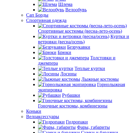
Шлема
Велообувь
Сап Борды
Спортивная одежда
Спортивные костюмы (весна-лето-осень)
Куртки и
ветровки (весна/осень)
Безрукавки
Брюки
Толстовки и
джемпера
Теплые куртки
Лосины
Лыжные костюмы
Горнолыжная
экипировка
Рубашки
Гоночные костюмы, комбинезоны
Коньки
Велоаксессуары
Гидропаки
Фары, габариты
Сумки и бардачки