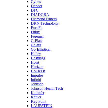
Cybex
Dender
DFC
DIADORA
Diamond Fitness
DKN Technology
EuroFit
Fitlux
Foreman
G-Plate
Galafit
Go-Elliptical
Halley
Hasttings
Hoist
Horizon
HouseFit
Impulse
Infiniti
Johnson
Johnson Health Tech
Kampfer
Kettler
Key Point
LAUFSTEIN