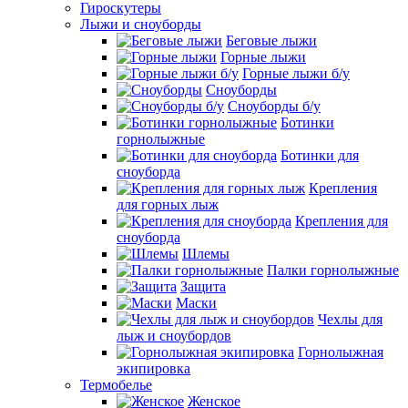
Гироскутеры
Лыжи и сноуборды
Беговые лыжи
Горные лыжи
Горные лыжи б/у
Сноуборды
Сноуборды б/у
Ботинки
горнолыжные
Ботинки для
сноуборда
Крепления
для горных лыж
Крепления для
сноуборда
Шлемы
Палки горнолыжные
Защита
Маски
Чехлы для
лыж и сноубордов
Горнолыжная
экипировка
Термобелье
Женское