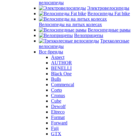
велосипеды
Электровелосипеды
Велосипеды Fat bike
Велосипеды на литых колесах
Велосипедные рамы
Велоприцепы
Трехколесные
велосипеды
Все бренды
Aspect
AUTHOR
BENELLI
Black One
Bulls
Commencal
Corto
Cronus
Cube
Dewolf
Eltreco
Format
Forward
Fuji
GTX