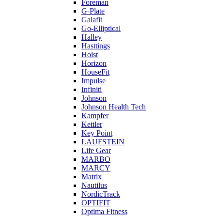
Foreman
G-Plate
Galafit
Go-Elliptical
Halley
Hasttings
Hoist
Horizon
HouseFit
Impulse
Infiniti
Johnson
Johnson Health Tech
Kampfer
Kettler
Key Point
LAUFSTEIN
Life Gear
MARBO
MARCY
Matrix
Nautilus
NordicTrack
OPTIFIT
Optima Fitness