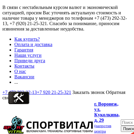
В связи с нестабильным курсом валют и экономической
ситуацией, просим Вас уточнять актуальную стоимость и
наличие товара у менеджеров по телефонам
+7 (473) 292-32-
13, +7 (920) 21-25-321
. Спасибо за понимание, приносим
извинения за доставленные неудобства.
Как купить?
Оплата и доставка
Гарантия
Наши услуги
Приведи друга
Контакты
О нас
Вакансии
...
+7 473 292-32-13
+7 920 21-25-321
Заказать звонок
Обратная
связь
г. Воронеж,
ул.
Куколкина,
д. 29
(напротив
центра