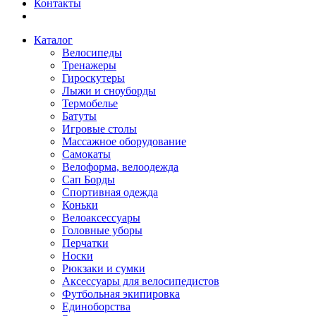
Контакты
Каталог
Велосипеды
Тренажеры
Гироскутеры
Лыжи и сноуборды
Термобелье
Батуты
Игровые столы
Массажное оборудование
Самокаты
Велоформа, велоодежда
Сап Борды
Спортивная одежда
Коньки
Велоаксессуары
Головные уборы
Перчатки
Носки
Рюкзаки и сумки
Аксессуары для велосипедистов
Футбольная экипировка
Единоборства