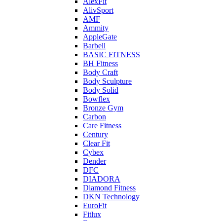
AlexFit
AlivSport
AMF
Ammity
AppleGate
Barbell
BASIC FITNESS
BH Fitness
Body Craft
Body Sculpture
Body Solid
Bowflex
Bronze Gym
Carbon
Care Fitness
Century
Clear Fit
Cybex
Dender
DFC
DIADORA
Diamond Fitness
DKN Technology
EuroFit
Fitlux