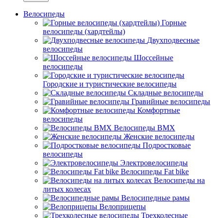
Велосипеды
Горные
велосипеды (хардтейлы)
Двухподвесные
велосипеды
Шоссейные
велосипеды
Городские и туристические велосипеды
Складные велосипеды
Гравийные велосипеды
Комфортные
велосипеды
Велосипеды BMX
Женские велосипеды
Подростковые
велосипеды
Электровелосипеды
Велосипеды Fat bike
Велосипеды на
литых колесах
Велосипедные рамы
Велоприцепы
Трехколесные