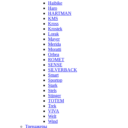
Haibike
Haro
HARTMAN
KMS
Kross
Krostek
Lorak
Mayer
Merida
Moratti
Orbea
ROMET
SENSE
SILVERBACK
Smart
Sportop
Stark
Stels
Stinger
TOTEM
Trek
VIVA
Welt
Wind
Тренажеры