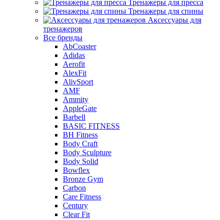
Тренажеры для пресса
Тренажеры для спины
Аксессуары для
тренажеров
Все бренды
AbCoaster
Adidas
Aerofit
AlexFit
AlivSport
AMF
Ammity
AppleGate
Barbell
BASIC FITNESS
BH Fitness
Body Craft
Body Sculpture
Body Solid
Bowflex
Bronze Gym
Carbon
Care Fitness
Century
Clear Fit