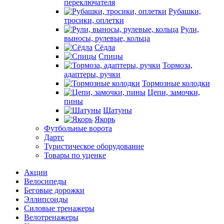
переключателя
Рубашки,
тросики, оплетки
Рули,
выносы, рулевые, кольца
Сёдла
Спицы
Тормоза,
адаптеры, ручки
Тормозные колодки
Цепи, замочки,
пины
Шатуны
Якорь
Футбольные ворота
Дартс
Туристическое оборудование
Товары по уценке
Акции
Велосипеды
Беговые дорожки
Эллипсоиды
Силовые тренажеры
Велотренажеры