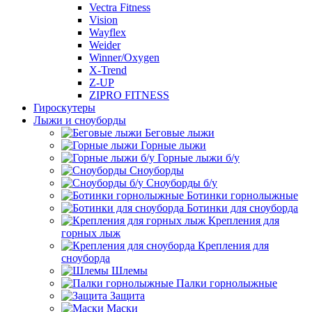
Vectra Fitness
Vision
Wayflex
Weider
Winner/Oxygen
X-Trend
Z-UP
ZIPRO FITNESS
Гироскутеры
Лыжи и сноуборды
Беговые лыжи
Горные лыжи
Горные лыжи б/у
Сноуборды
Сноуборды б/у
Ботинки горнолыжные
Ботинки для сноуборда
Крепления для
горных лыж
Крепления для
сноуборда
Шлемы
Палки горнолыжные
Защита
Маски