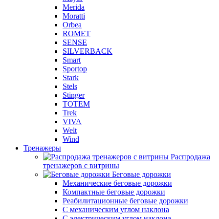
Merida
Moratti
Orbea
ROMET
SENSE
SILVERBACK
Smart
Sportop
Stark
Stels
Stinger
TOTEM
Trek
VIVA
Welt
Wind
Тренажеры
Распродажа
тренажеров с витрины
Беговые дорожки
Механические беговые дорожки
Компактные беговые дорожки
Реабилитационные беговые дорожки
С механическим углом наклона
С электрическим углом наклона