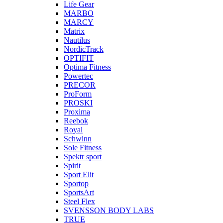
Life Gear
MARBO
MARCY
Matrix
Nautilus
NordicTrack
OPTIFIT
Optima Fitness
Powertec
PRECOR
ProForm
PROSKI
Proxima
Reebok
Royal
Schwinn
Sole Fitness
Spektr sport
Spirit
Sport Elit
Sportop
SportsArt
Steel Flex
SVENSSON BODY LABS
TRUE