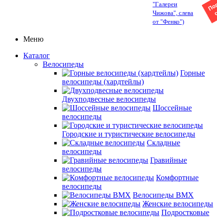
"Галереи
Чижова", слева
от "Фенко")
Меню
Каталог
Велосипеды
Горные
велосипеды (хардтейлы)
Двухподвесные велосипеды
Шоссейные
велосипеды
Городские и туристические велосипеды
Складные
велосипеды
Гравийные
велосипеды
Комфортные
велосипеды
Велосипеды BMX
Женские велосипеды
Подростковые