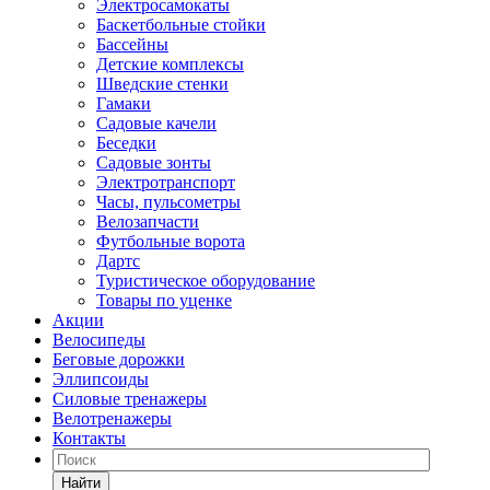
Электросамокаты
Баскетбольные стойки
Бассейны
Детские комплексы
Шведские стенки
Гамаки
Садовые качели
Беседки
Садовые зонты
Электротранспорт
Часы, пульсометры
Велозапчасти
Футбольные ворота
Дартс
Туристическое оборудование
Товары по уценке
Акции
Велосипеды
Беговые дорожки
Эллипсоиды
Силовые тренажеры
Велотренажеры
Контакты
Найти