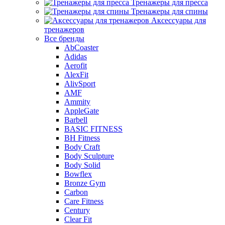
Тренажеры для пресса
Тренажеры для спины
Аксессуары для
тренажеров
Все бренды
AbCoaster
Adidas
Aerofit
AlexFit
AlivSport
AMF
Ammity
AppleGate
Barbell
BASIC FITNESS
BH Fitness
Body Craft
Body Sculpture
Body Solid
Bowflex
Bronze Gym
Carbon
Care Fitness
Century
Clear Fit