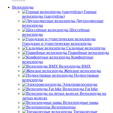
Велосипеды
Горные
велосипеды (хардтейлы)
Двухподвесные
велосипеды
Шоссейные
велосипеды
Городские и туристические велосипеды
Складные велосипеды
Гравийные велосипеды
Комфортные
велосипеды
Велосипеды BMX
Женские велосипеды
Подростковые
велосипеды
Электровелосипеды
Велосипеды Fat bike
Велосипеды на
литых колесах
Велосипедные рамы
Велоприцепы
Трехколесные