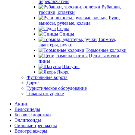
переключателя
Рубашки,
тросики, оплетки
Рули,
выносы, рулевые, кольца
Сёдла
Спицы
Тормоза,
адаптеры, ручки
Тормозные колодки
Цепи, замочки,
пины
Шатуны
Якорь
Футбольные ворота
Дартс
Туристическое оборудование
Товары по уценке
Акции
Велосипеды
Беговые дорожки
Эллипсоиды
Силовые тренажеры
Велотренажеры