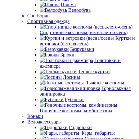
Шлема
Велообувь
Сап Борды
Спортивная одежда
Спортивные костюмы (весна-лето-осень)
Куртки и
ветровки (весна/осень)
Безрукавки
Брюки
Толстовки и
джемпера
Теплые куртки
Лосины
Лыжные костюмы
Горнолыжная
экипировка
Рубашки
Гоночные костюмы, комбинезоны
Коньки
Велоаксессуары
Гидропаки
Фары, габариты
Сумки и бардачки