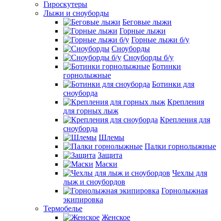
Гироскутеры
Лыжи и сноуборды
Беговые лыжи
Горные лыжи
Горные лыжи б/у
Сноуборды
Сноуборды б/у
Ботинки
горнолыжные
Ботинки для
сноуборда
Крепления
для горных лыж
Крепления для
сноуборда
Шлемы
Палки горнолыжные
Защита
Маски
Чехлы для
лыж и сноубордов
Горнолыжная
экипировка
Термобелье
Женское