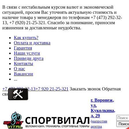
В связи с нестабильным курсом валют и экономической
ситуацией, просим Вас уточнять актуальную стоимость и
наличие товара у менеджеров по телефонам
+7 (473) 292-32-
13, +7 (920) 21-25-321
. Спасибо за понимание, приносим
извинения за доставленные неудобства.
Как купить?
Оплата и доставка
Гарантия
Наши услуги
Приведи друга
Контакты
О нас
Вакансии
...
+7 473 292-32-13
+7 920 21-25-321
Заказать звонок
Обратная
связь
г. Воронеж,
ул.
Куколкина,
д. 29
(напротив
центра