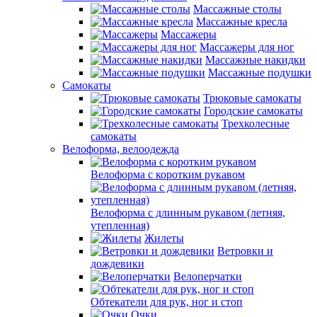
Массажные столы
Массажные кресла
Массажеры
Массажеры для ног
Массажные накидки
Массажные подушки
Самокаты
Трюковые самокаты
Городские самокаты
Трехколесные
самокаты
Велоформа, велоодежда
Велоформа с коротким рукавом
Велоформа с длинным рукавом (летняя,
утепленная)
Жилеты
Ветровки и
дождевики
Велоперчатки
Обтекатели для рук, ног и стоп
Очки