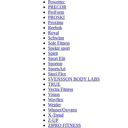
Powertec
PRECOR
ProForm
PROSKI
Proxima
Reebok
Royal
Schwinn
Sole Fitness
Spektr sport
Spirit
Sport Elit
Sportop
SportsArt
Steel Flex
SVENSSON BODY LABS
TRUE
Vectra Fitness
Vision
Wayflex
Weider
Winner/Oxygen
X-Trend
Z-UP
ZIPRO FITNESS