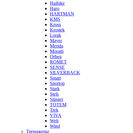
Haibike
Haro
HARTMAN
KMS
Kross
Krostek
Lorak
Mayer
Merida
Moratti
Orbea
ROMET
SENSE
SILVERBACK
Smart
Sportop
Stark
Stels
Stinger
TOTEM
Trek
VIVA
Welt
Wind
Тренажеры