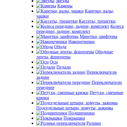
Звезды
Камеры
Каретки, валы,
чашки
Кассеты, трещетки
Колеса
передние, задние, комплект
Манетки, шифтеры
Наконечники
Обода
Ободные
ленты, флипперы
Оси
Педали
Переключатели
задние
Переключатели
передние
Петухи, сменные
крюки
Подседельные штыри, хомуты, зажимы
Подшипники
Покрышки
Ролики