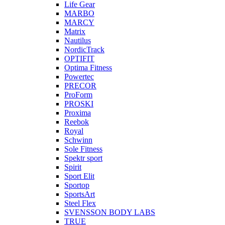
Life Gear
MARBO
MARCY
Matrix
Nautilus
NordicTrack
OPTIFIT
Optima Fitness
Powertec
PRECOR
ProForm
PROSKI
Proxima
Reebok
Royal
Schwinn
Sole Fitness
Spektr sport
Spirit
Sport Elit
Sportop
SportsArt
Steel Flex
SVENSSON BODY LABS
TRUE