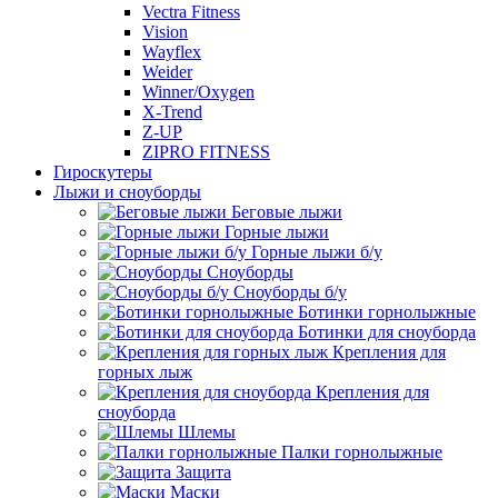
Vectra Fitness
Vision
Wayflex
Weider
Winner/Oxygen
X-Trend
Z-UP
ZIPRO FITNESS
Гироскутеры
Лыжи и сноуборды
Беговые лыжи
Горные лыжи
Горные лыжи б/у
Сноуборды
Сноуборды б/у
Ботинки горнолыжные
Ботинки для сноуборда
Крепления для
горных лыж
Крепления для
сноуборда
Шлемы
Палки горнолыжные
Защита
Маски