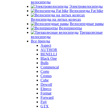
велосипеды
Электровелосипеды
Велосипеды Fat bike
Велосипеды на литых колесах
Велосипедные рамы
Велоприцепы
Трехколесные
велосипеды
Все бренды
Aspect
AUTHOR
BENELLI
Black One
Bulls
Commencal
Corto
Cronus
Cube
Dewolf
Eltreco
Format
Forward
Fuji
GTX