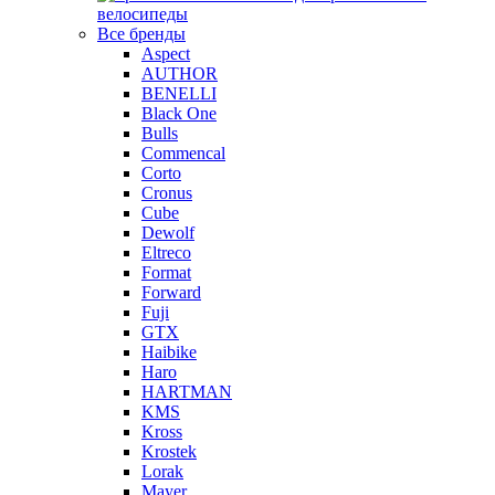
велосипеды
Все бренды
Aspect
AUTHOR
BENELLI
Black One
Bulls
Commencal
Corto
Cronus
Cube
Dewolf
Eltreco
Format
Forward
Fuji
GTX
Haibike
Haro
HARTMAN
KMS
Kross
Krostek
Lorak
Mayer