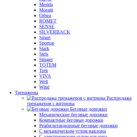
Merida
Moratti
Orbea
ROMET
SENSE
SILVERBACK
Smart
Sportop
Stark
Stels
Stinger
TOTEM
Trek
VIVA
Welt
Wind
Тренажеры
Распродажа
тренажеров с витрины
Беговые дорожки
Механические беговые дорожки
Компактные беговые дорожки
Реабилитационные беговые дорожки
С механическим углом наклона
С электрическим углом наклона