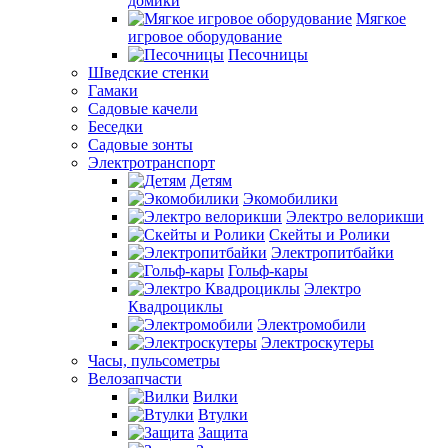
домики
Мягкое
игровое оборудование
Песочницы
Шведские стенки
Гамаки
Садовые качели
Беседки
Садовые зонты
Электротранспорт
Детям
Экомобилики
Электро велорикши
Скейты и Ролики
Электропитбайки
Гольф-кары
Электро
Квадроциклы
Электромобили
Электроскутеры
Часы, пульсометры
Велозапчасти
Вилки
Втулки
Защита