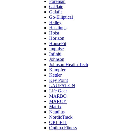
Foreman
G-Plate
Galafit
Go-Elliptical
Halley
Hasttings
Hoist
Horizon
HouseFit
Impulse
Infiniti
Johnson
Johnson Health Tech
Kampfer
Kettler
Key Point
LAUFSTEIN
Life Gear
MARBO
MARCY
Matrix
Nautilus
NordicTrack
OPTIFIT
Optima Fitness