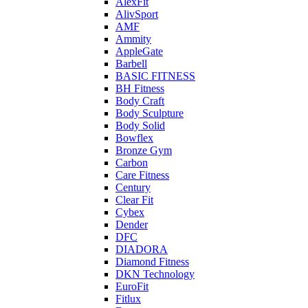
AlexFit
AlivSport
AMF
Ammity
AppleGate
Barbell
BASIC FITNESS
BH Fitness
Body Craft
Body Sculpture
Body Solid
Bowflex
Bronze Gym
Carbon
Care Fitness
Century
Clear Fit
Cybex
Dender
DFC
DIADORA
Diamond Fitness
DKN Technology
EuroFit
Fitlux