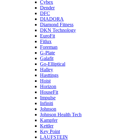
Cybex
Dender
DFC
DIADORA
Diamond Fitness
DKN Technology
EuroFit
Fitlux
Foreman
G-Plate
Galafit
Go-Elliptical
Halley
Hasttings
Hoist
Horizon
HouseFit
Impulse
Infiniti
Johnson
Johnson Health Tech
Kampfer
Kettler
Key Point
LAUFSTEIN