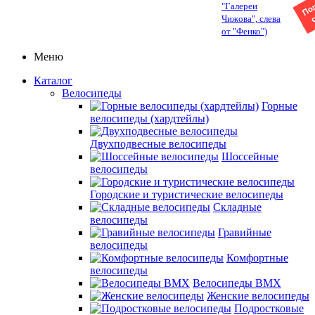
"Галереи
Чижова", слева
от "Фенко")
Меню
Каталог
Велосипеды
Горные
велосипеды (хардтейлы)
Двухподвесные велосипеды
Шоссейные
велосипеды
Городские и туристические велосипеды
Складные
велосипеды
Гравийные
велосипеды
Комфортные
велосипеды
Велосипеды BMX
Женские велосипеды
Подростковые