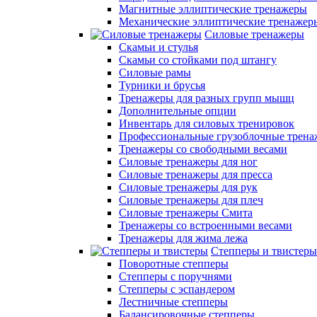
Магнитные эллиптические тренажеры
Механические эллиптические тренажер
Силовые тренажеры
Скамьи и стулья
Скамьи со стойками под штангу
Силовые рамы
Турники и брусья
Тренажеры для разных групп мышц
Дополнительные опции
Инвентарь для силовых тренировок
Профессиональные грузоблочные трен
Тренажеры со свободными весами
Силовые тренажеры для ног
Силовые тренажеры для пресса
Силовые тренажеры для рук
Силовые тренажеры для плеч
Силовые тренажеры Смита
Тренажеры со встроенными весами
Тренажеры для жима лежа
Степперы и твистеры
Поворотные степперы
Степперы с поручнями
Степперы с эспандером
Лестничные степперы
Балансировочные степперы