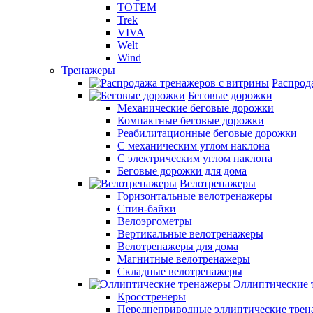
TOTEM
Trek
VIVA
Welt
Wind
Тренажеры
Распрод
Беговые дорожки
Механические беговые дорожки
Компактные беговые дорожки
Реабилитационные беговые дорожки
С механическим углом наклона
С электрическим углом наклона
Беговые дорожки для дома
Велотренажеры
Горизонтальные велотренажеры
Спин-байки
Велоэргометры
Вертикальные велотренажеры
Велотренажеры для дома
Магнитные велотренажеры
Складные велотренажеры
Эллиптические 
Кросстренеры
Переднеприводные эллиптические тре