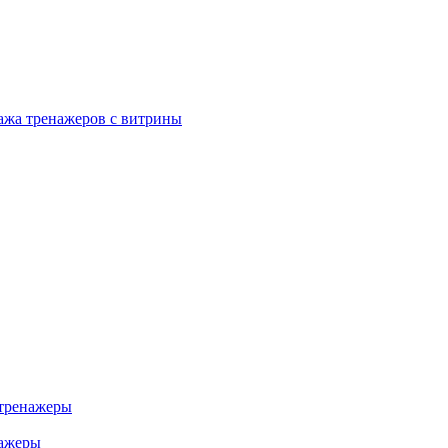
ажа тренажеров с витрины
тренажеры
нажеры