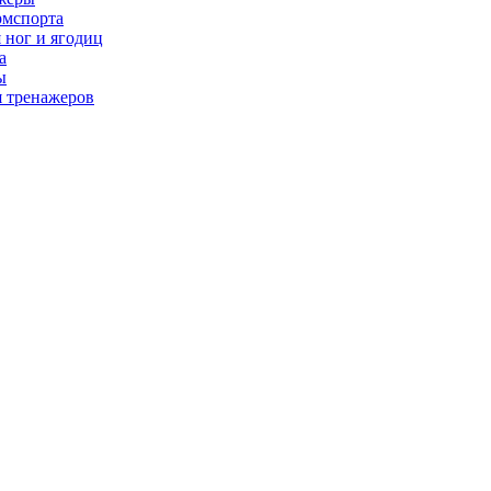
рмспорта
 ног и ягодиц
а
ы
я тренажеров