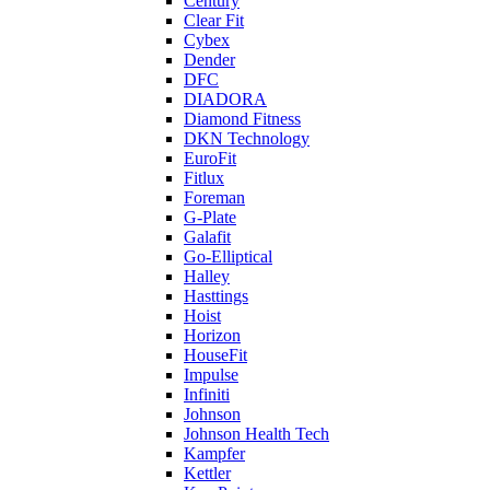
Century
Clear Fit
Cybex
Dender
DFC
DIADORA
Diamond Fitness
DKN Technology
EuroFit
Fitlux
Foreman
G-Plate
Galafit
Go-Elliptical
Halley
Hasttings
Hoist
Horizon
HouseFit
Impulse
Infiniti
Johnson
Johnson Health Tech
Kampfer
Kettler