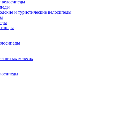
 велосипеды
ипеды
одские и туристические велосипеды
ды
еды
сипеды
елосипеды
на литых колесах
елосипеды