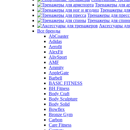
Тренажеры для а
Тренажеры для
Тренажеры для пресс
Тренажеры для спин
Аксессуары дл
Все бренды
AbCoaster
Adidas
Aerofit
AlexFit
AlivSport
AMF
Ammity
AppleGate
Barbell
BASIC FITNESS
BH Fitness
Body Craft
Body Sculpture
Body Solid
Bowflex
Bronze Gym
Carbon
Care Fitness