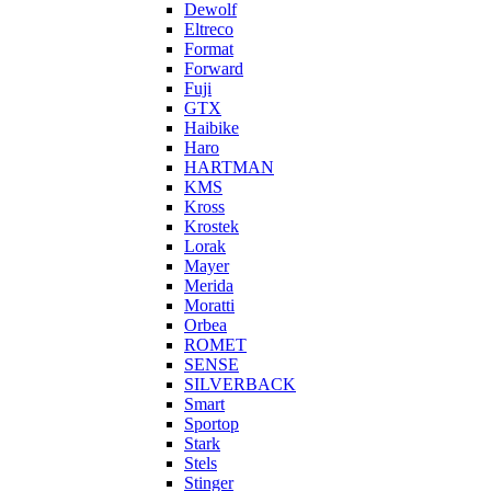
Dewolf
Eltreco
Format
Forward
Fuji
GTX
Haibike
Haro
HARTMAN
KMS
Kross
Krostek
Lorak
Mayer
Merida
Moratti
Orbea
ROMET
SENSE
SILVERBACK
Smart
Sportop
Stark
Stels
Stinger