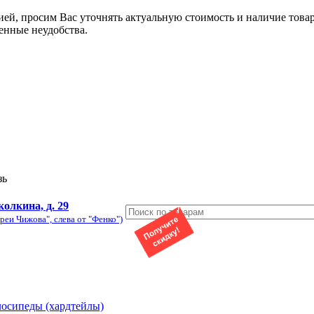
ией, просим Вас уточнять актуальную стоимость и наличие това
енные неудобства.
зь
колкина, д. 29
реи Чижова", слева от "Фенко")
лосипеды (хардтейлы)