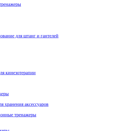
тренажеры
ование для штанг и гантелей
ля кинезотерапии
жеры
ля хранения аксессуаров
ионные тренажеры
жеры