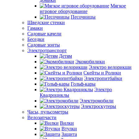
домики
Мягкое
игровое оборудование
Песочницы
Шведские стенки
Гамаки
Садовые качели
Беседки
Садовые зонты
Электротранспорт
Детям
Экомобилики
Электро велорикши
Скейты и Ролики
Электропитбайки
Гольф-кары
Электро
Квадроциклы
Электромобили
Электроскутеры
Часы, пульсометры
Велозапчасти
Вилки
Втулки
Защита