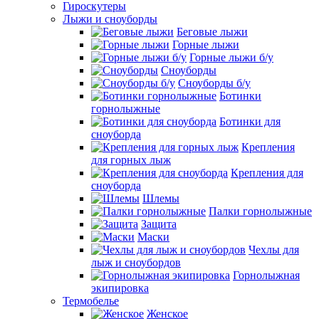
Гироскутеры
Лыжи и сноуборды
Беговые лыжи
Горные лыжи
Горные лыжи б/у
Сноуборды
Сноуборды б/у
Ботинки
горнолыжные
Ботинки для
сноуборда
Крепления
для горных лыж
Крепления для
сноуборда
Шлемы
Палки горнолыжные
Защита
Маски
Чехлы для
лыж и сноубордов
Горнолыжная
экипировка
Термобелье
Женское