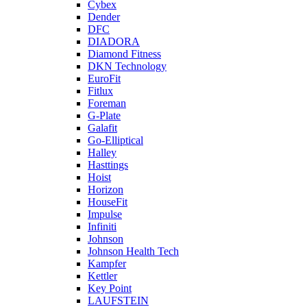
Cybex
Dender
DFC
DIADORA
Diamond Fitness
DKN Technology
EuroFit
Fitlux
Foreman
G-Plate
Galafit
Go-Elliptical
Halley
Hasttings
Hoist
Horizon
HouseFit
Impulse
Infiniti
Johnson
Johnson Health Tech
Kampfer
Kettler
Key Point
LAUFSTEIN