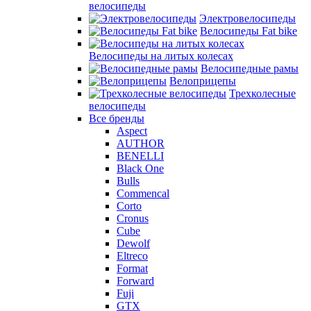
велосипеды
Электровелосипеды
Велосипеды Fat bike
Велосипеды на литых колесах
Велосипедные рамы
Велоприцепы
Трехколесные
велосипеды
Все бренды
Aspect
AUTHOR
BENELLI
Black One
Bulls
Commencal
Corto
Cronus
Cube
Dewolf
Eltreco
Format
Forward
Fuji
GTX