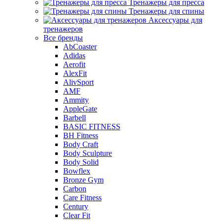
Тренажеры для пресса
Тренажеры для спины
Аксессуары для
тренажеров
Все бренды
AbCoaster
Adidas
Aerofit
AlexFit
AlivSport
AMF
Ammity
AppleGate
Barbell
BASIC FITNESS
BH Fitness
Body Craft
Body Sculpture
Body Solid
Bowflex
Bronze Gym
Carbon
Care Fitness
Century
Clear Fit