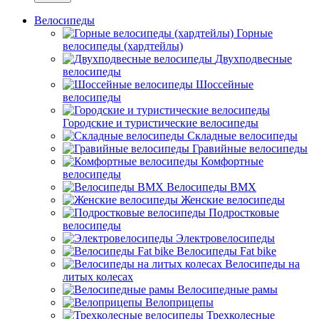
Велосипеды
Горные
велосипеды (хардтейлы)
Двухподвесные
велосипеды
Шоссейные
велосипеды
Городские и туристические велосипеды
Складные велосипеды
Гравийные велосипеды
Комфортные
велосипеды
Велосипеды BMX
Женские велосипеды
Подростковые
велосипеды
Электровелосипеды
Велосипеды Fat bike
Велосипеды на
литых колесах
Велосипедные рамы
Велоприцепы
Трехколесные