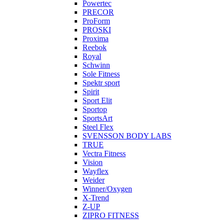
Powertec
PRECOR
ProForm
PROSKI
Proxima
Reebok
Royal
Schwinn
Sole Fitness
Spektr sport
Spirit
Sport Elit
Sportop
SportsArt
Steel Flex
SVENSSON BODY LABS
TRUE
Vectra Fitness
Vision
Wayflex
Weider
Winner/Oxygen
X-Trend
Z-UP
ZIPRO FITNESS