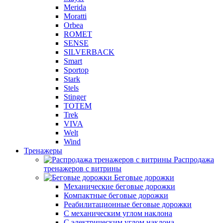
Merida
Moratti
Orbea
ROMET
SENSE
SILVERBACK
Smart
Sportop
Stark
Stels
Stinger
TOTEM
Trek
VIVA
Welt
Wind
Тренажеры
Распродажа
тренажеров с витрины
Беговые дорожки
Механические беговые дорожки
Компактные беговые дорожки
Реабилитационные беговые дорожки
С механическим углом наклона
С электрическим углом наклона