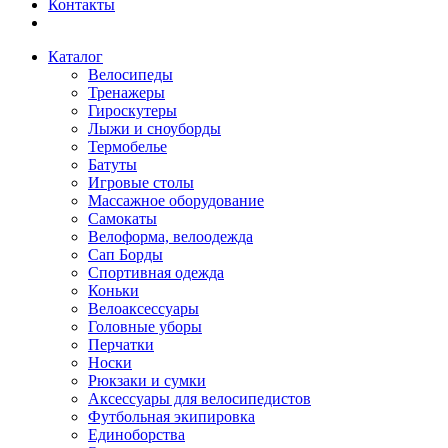
Контакты
Каталог
Велосипеды
Тренажеры
Гироскутеры
Лыжи и сноуборды
Термобелье
Батуты
Игровые столы
Массажное оборудование
Самокаты
Велоформа, велоодежда
Сап Борды
Спортивная одежда
Коньки
Велоаксессуары
Головные уборы
Перчатки
Носки
Рюкзаки и сумки
Аксессуары для велосипедистов
Футбольная экипировка
Единоборства