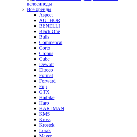
велосипеды
Все бренды
Aspect
AUTHOR
BENELLI
Black One
Bulls
Commencal
Corto
Cronus
Cube
Dewolf
Eltreco
Format
Forward
Fuji
GTX
Haibike
Haro
HARTMAN
KMS
Kross
Krostek
Lorak
Mayer