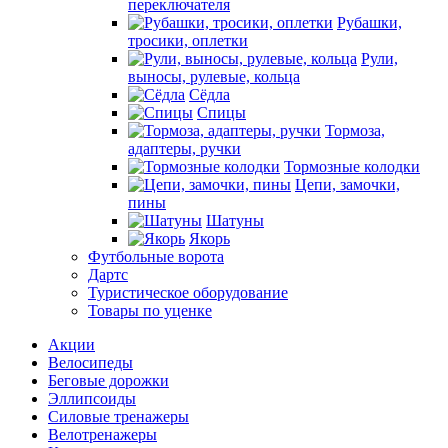
переключателя
Рубашки,
тросики, оплетки
Рули,
выносы, рулевые, кольца
Сёдла
Спицы
Тормоза,
адаптеры, ручки
Тормозные колодки
Цепи, замочки,
пины
Шатуны
Якорь
Футбольные ворота
Дартс
Туристическое оборудование
Товары по уценке
Акции
Велосипеды
Беговые дорожки
Эллипсоиды
Силовые тренажеры
Велотренажеры