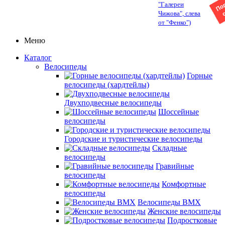
"Галереи
Чижова", слева
от "Фенко")
Меню
Каталог
Велосипеды
Горные
велосипеды (хардтейлы)
Двухподвесные велосипеды
Шоссейные
велосипеды
Городские и туристические велосипеды
Складные
велосипеды
Гравийные
велосипеды
Комфортные
велосипеды
Велосипеды BMX
Женские велосипеды
Подростковые