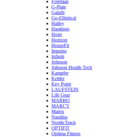
Foreman
G-Plate
Galafit
Go-Elliptical
Halley
Hasttings
Hoist
Horizon
HouseFit
Impulse
Infiniti
Johnson
Johnson Health Tech
Kampfer
Kettler
Key Point
LAUFSTEIN
Life Gear
MARBO
MARCY
Matrix
Nautilus
NordicTrack
OPTIFIT
Optima Fitness