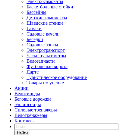
Электросамокаты
Баскетбольные стойки
Бассейны
Детские комплексы
Шведские стенки
Гамаки
Садовые качели
Беседки
Садовые зонты
Электротранспорт
Часы, пульсометры
Велозапчасти
Футбольные ворота
Дартс
Туристическое оборудование
Товары по уценке
Акции
Велосипеды
Беговые дорожки
Эллипсоиды
Силовые тренажеры
Велотренажеры
Контакты
Найти