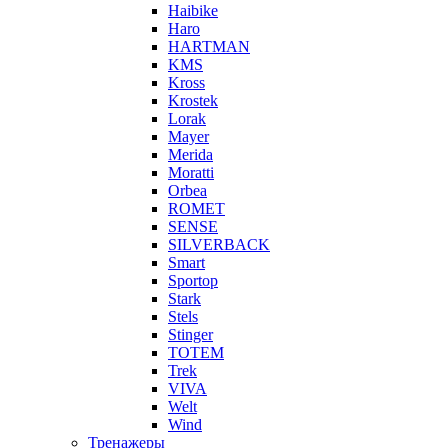
Haibike
Haro
HARTMAN
KMS
Kross
Krostek
Lorak
Mayer
Merida
Moratti
Orbea
ROMET
SENSE
SILVERBACK
Smart
Sportop
Stark
Stels
Stinger
TOTEM
Trek
VIVA
Welt
Wind
Тренажеры