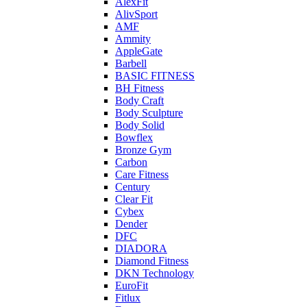
AlexFit
AlivSport
AMF
Ammity
AppleGate
Barbell
BASIC FITNESS
BH Fitness
Body Craft
Body Sculpture
Body Solid
Bowflex
Bronze Gym
Carbon
Care Fitness
Century
Clear Fit
Cybex
Dender
DFC
DIADORA
Diamond Fitness
DKN Technology
EuroFit
Fitlux