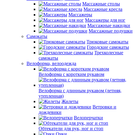
Массажные столы
Массажные кресла
Массажеры
Массажеры для ног
Массажные накидки
Массажные подушки
Самокаты
Трюковые самокаты
Городские самокаты
Трехколесные
самокаты
Велоформа, велоодежда
Велоформа с коротким рукавом
Велоформа с длинным рукавом (летняя,
утепленная)
Жилеты
Ветровки и
дождевики
Велоперчатки
Обтекатели для рук, ног и стоп
Очки