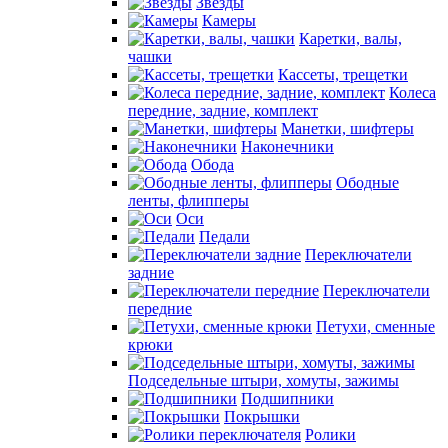
Звезды
Камеры
Каретки, валы,
чашки
Кассеты, трещетки
Колеса
передние, задние, комплект
Манетки, шифтеры
Наконечники
Обода
Ободные
ленты, флипперы
Оси
Педали
Переключатели
задние
Переключатели
передние
Петухи, сменные
крюки
Подседельные штыри, хомуты, зажимы
Подшипники
Покрышки
Ролики