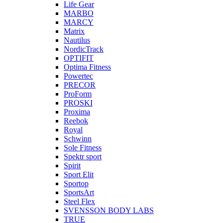
Life Gear
MARBO
MARCY
Matrix
Nautilus
NordicTrack
OPTIFIT
Optima Fitness
Powertec
PRECOR
ProForm
PROSKI
Proxima
Reebok
Royal
Schwinn
Sole Fitness
Spektr sport
Spirit
Sport Elit
Sportop
SportsArt
Steel Flex
SVENSSON BODY LABS
TRUE