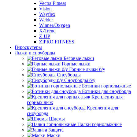
Vectra Fitness
Vision
Wayflex
Weider
Winner/Oxygen
X-Trend
Z-UP
ZIPRO FITNESS
Гироскутеры
Лыжи и сноуборды
Беговые лыжи
Горные лыжи
Горные лыжи б/у
Сноуборды
Сноуборды б/у
Ботинки горнолыжные
Ботинки для сноуборда
Крепления для
горных лыж
Крепления для
сноуборда
Шлемы
Палки горнолыжные
Защита
Маски