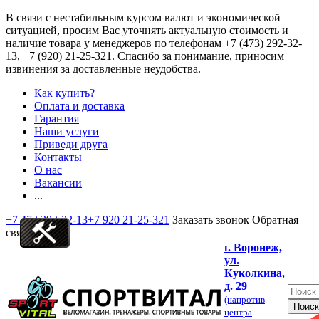
В связи с нестабильным курсом валют и экономической
ситуацией, просим Вас уточнять актуальную стоимость и
наличие товара у менеджеров по телефонам
+7 (473) 292-32-
13, +7 (920) 21-25-321
. Спасибо за понимание, приносим
извинения за доставленные неудобства.
Как купить?
Оплата и доставка
Гарантия
Наши услуги
Приведи друга
Контакты
О нас
Вакансии
...
+7 473 292-32-13
+7 920 21-25-321
Заказать звонок
Обратная
связь
г. Воронеж,
ул.
Куколкина,
д. 29
(напротив
центра