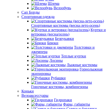
Шлема
Велообувь
Сап Борды
Спортивная одежда
Спортивные костюмы (весна-лето-осень)
Куртки и
ветровки (весна/осень)
Безрукавки
Брюки
Толстовки и
джемпера
Теплые куртки
Лосины
Лыжные костюмы
Горнолыжная
экипировка
Рубашки
Гоночные костюмы, комбинезоны
Коньки
Велоаксессуары
Гидропаки
Фары, габариты
Сумки и бардачки