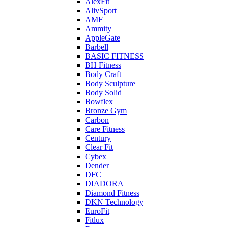
AlexFit
AlivSport
AMF
Ammity
AppleGate
Barbell
BASIC FITNESS
BH Fitness
Body Craft
Body Sculpture
Body Solid
Bowflex
Bronze Gym
Carbon
Care Fitness
Century
Clear Fit
Cybex
Dender
DFC
DIADORA
Diamond Fitness
DKN Technology
EuroFit
Fitlux