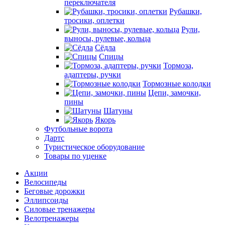
переключателя
Рубашки,
тросики, оплетки
Рули,
выносы, рулевые, кольца
Сёдла
Спицы
Тормоза,
адаптеры, ручки
Тормозные колодки
Цепи, замочки,
пины
Шатуны
Якорь
Футбольные ворота
Дартс
Туристическое оборудование
Товары по уценке
Акции
Велосипеды
Беговые дорожки
Эллипсоиды
Силовые тренажеры
Велотренажеры