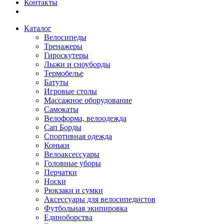
Контакты
Каталог
Велосипеды
Тренажеры
Гироскутеры
Лыжи и сноуборды
Термобелье
Батуты
Игровые столы
Массажное оборудование
Самокаты
Велоформа, велоодежда
Сап Борды
Спортивная одежда
Коньки
Велоаксессуары
Головные уборы
Перчатки
Носки
Рюкзаки и сумки
Аксессуары для велосипедистов
Футбольная экипировка
Единоборства