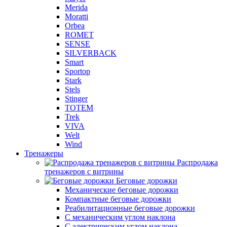
Merida
Moratti
Orbea
ROMET
SENSE
SILVERBACK
Smart
Sportop
Stark
Stels
Stinger
TOTEM
Trek
VIVA
Welt
Wind
Тренажеры
Распродажа
тренажеров с витрины
Беговые дорожки
Механические беговые дорожки
Компактные беговые дорожки
Реабилитационные беговые дорожки
С механическим углом наклона
С электрическим углом наклона