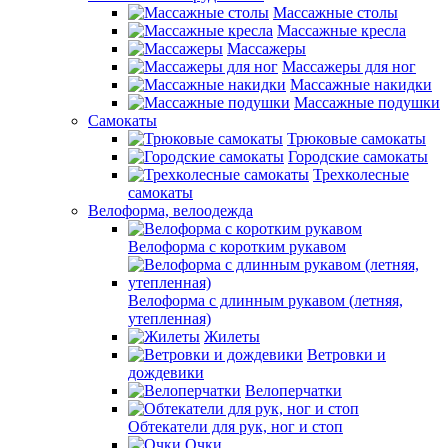
Массажные столы
Массажные кресла
Массажеры
Массажеры для ног
Массажные накидки
Массажные подушки
Самокаты
Трюковые самокаты
Городские самокаты
Трехколесные
самокаты
Велоформа, велоодежда
Велоформа с коротким рукавом
Велоформа с длинным рукавом (летняя,
утепленная)
Жилеты
Ветровки и
дождевики
Велоперчатки
Обтекатели для рук, ног и стоп
Очки