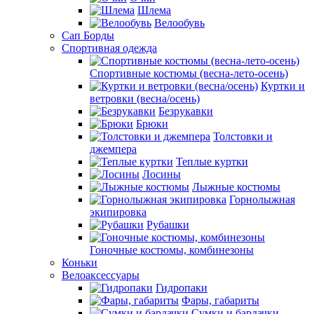
Шлема
Велообувь
Сап Борды
Спортивная одежда
Спортивные костюмы (весна-лето-осень)
Куртки и
ветровки (весна/осень)
Безрукавки
Брюки
Толстовки и
джемпера
Теплые куртки
Лосины
Лыжные костюмы
Горнолыжная
экипировка
Рубашки
Гоночные костюмы, комбинезоны
Коньки
Велоаксессуары
Гидропаки
Фары, габариты
Сумки и бардачки