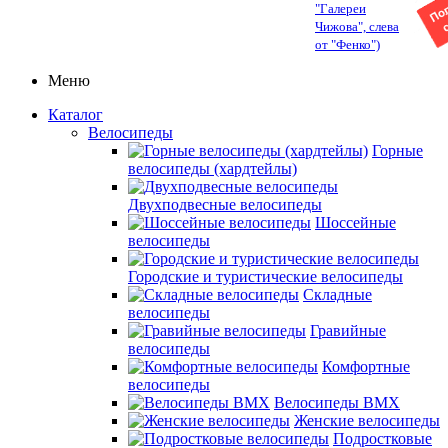
"Галереи
Чижова", слева
от "Фенко")
Меню
Каталог
Велосипеды
Горные
велосипеды (хардтейлы)
Двухподвесные велосипеды
Шоссейные
велосипеды
Городские и туристические велосипеды
Складные
велосипеды
Гравийные
велосипеды
Комфортные
велосипеды
Велосипеды BMX
Женские велосипеды
Подростковые