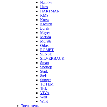
Haibike
Haro
HARTMAN
KMS
Kross
Krostek
Lorak
Mayer
Merida
Moratti
Orbea
ROMET
SENSE
SILVERBACK
Smart
Sportop
Stark
Stels
Stinger
TOTEM
Trek
VIVA
Welt
Wind
Тренажеры