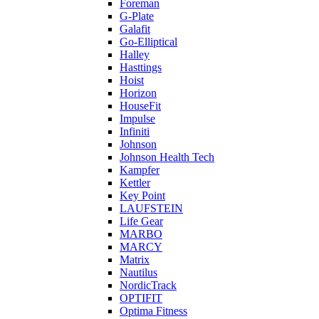
Foreman
G-Plate
Galafit
Go-Elliptical
Halley
Hasttings
Hoist
Horizon
HouseFit
Impulse
Infiniti
Johnson
Johnson Health Tech
Kampfer
Kettler
Key Point
LAUFSTEIN
Life Gear
MARBO
MARCY
Matrix
Nautilus
NordicTrack
OPTIFIT
Optima Fitness