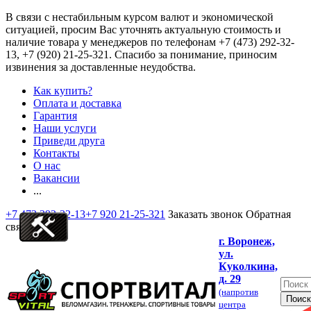
В связи с нестабильным курсом валют и экономической
ситуацией, просим Вас уточнять актуальную стоимость и
наличие товара у менеджеров по телефонам
+7 (473) 292-32-
13, +7 (920) 21-25-321
. Спасибо за понимание, приносим
извинения за доставленные неудобства.
Как купить?
Оплата и доставка
Гарантия
Наши услуги
Приведи друга
Контакты
О нас
Вакансии
...
+7 473 292-32-13
+7 920 21-25-321
Заказать звонок
Обратная
связь
г. Воронеж,
ул.
Куколкина,
д. 29
(напротив
центра