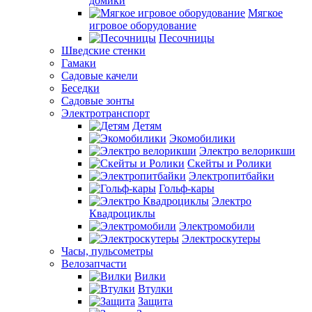
домики
Мягкое
игровое оборудование
Песочницы
Шведские стенки
Гамаки
Садовые качели
Беседки
Садовые зонты
Электротранспорт
Детям
Экомобилики
Электро велорикши
Скейты и Ролики
Электропитбайки
Гольф-кары
Электро
Квадроциклы
Электромобили
Электроскутеры
Часы, пульсометры
Велозапчасти
Вилки
Втулки
Защита