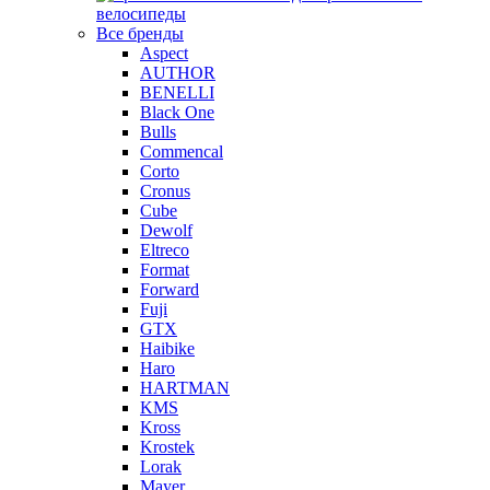
велосипеды
Все бренды
Aspect
AUTHOR
BENELLI
Black One
Bulls
Commencal
Corto
Cronus
Cube
Dewolf
Eltreco
Format
Forward
Fuji
GTX
Haibike
Haro
HARTMAN
KMS
Kross
Krostek
Lorak
Mayer