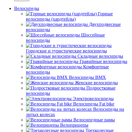
Велосипеды
Горные
велосипеды (хардтейлы)
Двухподвесные
велосипеды
Шоссейные
велосипеды
Городские и туристические велосипеды
Складные велосипеды
Гравийные велосипеды
Комфортные
велосипеды
Велосипеды BMX
Женские велосипеды
Подростковые
велосипеды
Электровелосипеды
Велосипеды Fat bike
Велосипеды на
литых колесах
Велосипедные рамы
Велоприцепы
Трехколесные