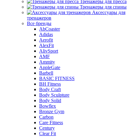
Тренажеры для пресса
Тренажеры для спины
Аксессуары для
тренажеров
Все бренды
AbCoaster
Adidas
Aerofit
AlexFit
AlivSport
AMF
Ammity
AppleGate
Barbell
BASIC FITNESS
BH Fitness
Body Craft
Body Sculpture
Body Solid
Bowflex
Bronze Gym
Carbon
Care Fitness
Century
Clear Fit