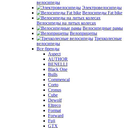
велосипеды
Электровелосипеды
Велосипеды Fat bike
Велосипеды на литых колесах
Велосипедные рамы
Велоприцепы
Трехколесные
велосипеды
Все бренды
Aspect
AUTHOR
BENELLI
Black One
Bulls
Commencal
Corto
Cronus
Cube
Dewolf
Eltreco
Format
Forward
Fuji
GTX