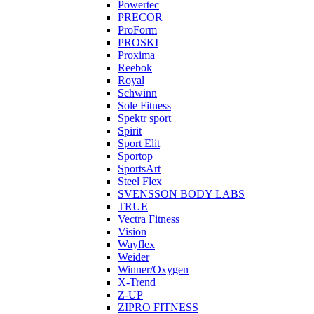
Powertec
PRECOR
ProForm
PROSKI
Proxima
Reebok
Royal
Schwinn
Sole Fitness
Spektr sport
Spirit
Sport Elit
Sportop
SportsArt
Steel Flex
SVENSSON BODY LABS
TRUE
Vectra Fitness
Vision
Wayflex
Weider
Winner/Oxygen
X-Trend
Z-UP
ZIPRO FITNESS