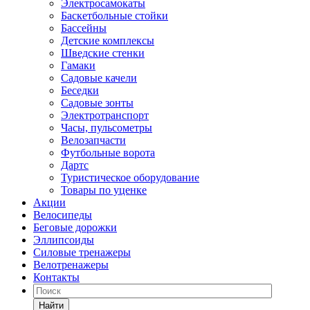
Электросамокаты
Баскетбольные стойки
Бассейны
Детские комплексы
Шведские стенки
Гамаки
Садовые качели
Беседки
Садовые зонты
Электротранспорт
Часы, пульсометры
Велозапчасти
Футбольные ворота
Дартс
Туристическое оборудование
Товары по уценке
Акции
Велосипеды
Беговые дорожки
Эллипсоиды
Силовые тренажеры
Велотренажеры
Контакты
Найти