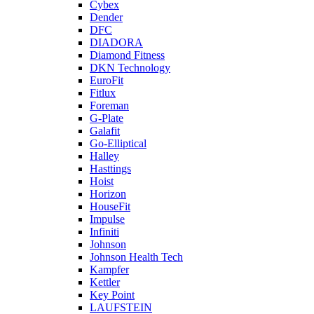
Cybex
Dender
DFC
DIADORA
Diamond Fitness
DKN Technology
EuroFit
Fitlux
Foreman
G-Plate
Galafit
Go-Elliptical
Halley
Hasttings
Hoist
Horizon
HouseFit
Impulse
Infiniti
Johnson
Johnson Health Tech
Kampfer
Kettler
Key Point
LAUFSTEIN