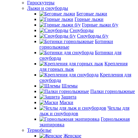
Гироскутеры
Лыжи и сноуборды
Беговые лыжи
Горные лыжи
Горные лыжи б/у
Сноуборды
Сноуборды б/у
Ботинки
горнолыжные
Ботинки для
сноуборда
Крепления
для горных лыж
Крепления для
сноуборда
Шлемы
Палки горнолыжные
Защита
Маски
Чехлы для
лыж и сноубордов
Горнолыжная
экипировка
Термобелье
Женское