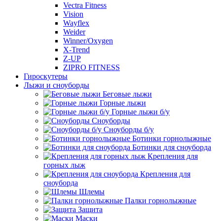
Vectra Fitness
Vision
Wayflex
Weider
Winner/Oxygen
X-Trend
Z-UP
ZIPRO FITNESS
Гироскутеры
Лыжи и сноуборды
Беговые лыжи
Горные лыжи
Горные лыжи б/у
Сноуборды
Сноуборды б/у
Ботинки горнолыжные
Ботинки для сноуборда
Крепления для
горных лыж
Крепления для
сноуборда
Шлемы
Палки горнолыжные
Защита
Маски