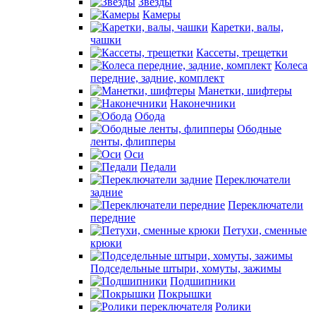
Звезды
Камеры
Каретки, валы,
чашки
Кассеты, трещетки
Колеса
передние, задние, комплект
Манетки, шифтеры
Наконечники
Обода
Ободные
ленты, флипперы
Оси
Педали
Переключатели
задние
Переключатели
передние
Петухи, сменные
крюки
Подседельные штыри, хомуты, зажимы
Подшипники
Покрышки
Ролики