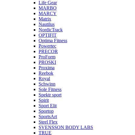
Life Gear
MARBO
MARCY
Matrix
Nautilus
NordicTrack
OPTIFIT
Optima Fitness
Powertec
PRECOR
ProForm
PROSKI
Proxima
Reebok
Royal
Schwinn
Sole Fitness
Spektr sport
Spirit
Sport Elit
Sportop
SportsArt
Steel Flex
SVENSSON BODY LABS
TRUE