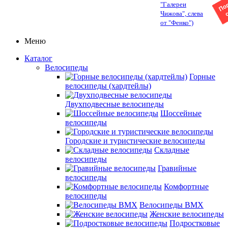
"Галереи
Чижова", слева
от "Фенко")
Меню
Каталог
Велосипеды
Горные
велосипеды (хардтейлы)
Двухподвесные велосипеды
Шоссейные
велосипеды
Городские и туристические велосипеды
Складные
велосипеды
Гравийные
велосипеды
Комфортные
велосипеды
Велосипеды BMX
Женские велосипеды
Подростковые