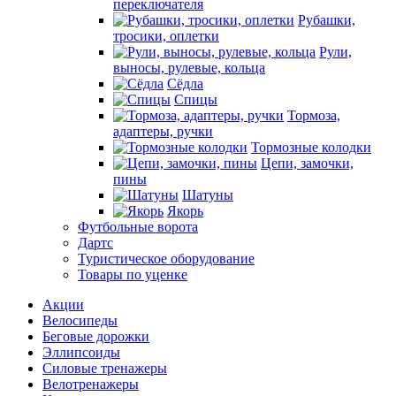
переключателя
Рубашки,
тросики, оплетки
Рули,
выносы, рулевые, кольца
Сёдла
Спицы
Тормоза,
адаптеры, ручки
Тормозные колодки
Цепи, замочки,
пины
Шатуны
Якорь
Футбольные ворота
Дартс
Туристическое оборудование
Товары по уценке
Акции
Велосипеды
Беговые дорожки
Эллипсоиды
Силовые тренажеры
Велотренажеры