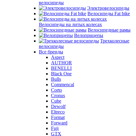
велосипеды
Электровелосипеды
Велосипеды Fat bike
Велосипеды на литых колесах
Велосипедные рамы
Велоприцепы
Трехколесные
велосипеды
Все бренды
Aspect
AUTHOR
BENELLI
Black One
Bulls
Commencal
Corto
Cronus
Cube
Dewolf
Eltreco
Format
Forward
Fuji
GTX