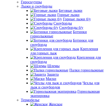
Гироскутеры
Лыжи и сноуборды
Беговые лыжи
Горные лыжи
Горные лыжи б/у
Сноуборды
Сноуборды б/у
Ботинки
горнолыжные
Ботинки для
сноуборда
Крепления
для горных лыж
Крепления для
сноуборда
Шлемы
Палки горнолыжные
Защита
Маски
Чехлы для
лыж и сноубордов
Горнолыжная
экипировка
Термобелье
Женское