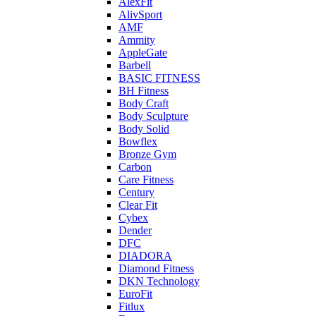
AlexFit
AlivSport
AMF
Ammity
AppleGate
Barbell
BASIC FITNESS
BH Fitness
Body Craft
Body Sculpture
Body Solid
Bowflex
Bronze Gym
Carbon
Care Fitness
Century
Clear Fit
Cybex
Dender
DFC
DIADORA
Diamond Fitness
DKN Technology
EuroFit
Fitlux