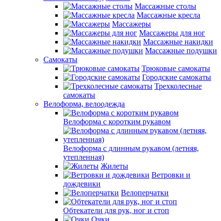
Массажные столы
Массажные кресла
Массажеры
Массажеры для ног
Массажные накидки
Массажные подушки
Самокаты
Трюковые самокаты
Городские самокаты
Трехколесные
самокаты
Велоформа, велоодежда
Велоформа с коротким рукавом
Велоформа с длинным рукавом (летняя,
утепленная)
Жилеты
Ветровки и
дождевики
Велоперчатки
Обтекатели для рук, ног и стоп
Очки