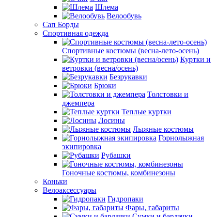
Шлема
Велообувь
Сап Борды
Спортивная одежда
Спортивные костюмы (весна-лето-осень)
Куртки и
ветровки (весна/осень)
Безрукавки
Брюки
Толстовки и
джемпера
Теплые куртки
Лосины
Лыжные костюмы
Горнолыжная
экипировка
Рубашки
Гоночные костюмы, комбинезоны
Коньки
Велоаксессуары
Гидропаки
Фары, габариты
Сумки и бардачки