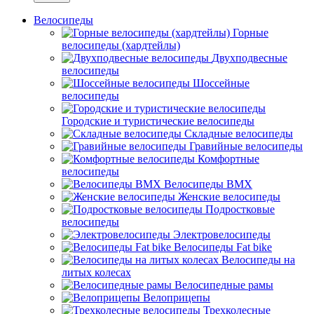
Велосипеды
Горные
велосипеды (хардтейлы)
Двухподвесные
велосипеды
Шоссейные
велосипеды
Городские и туристические велосипеды
Складные велосипеды
Гравийные велосипеды
Комфортные
велосипеды
Велосипеды BMX
Женские велосипеды
Подростковые
велосипеды
Электровелосипеды
Велосипеды Fat bike
Велосипеды на
литых колесах
Велосипедные рамы
Велоприцепы
Трехколесные