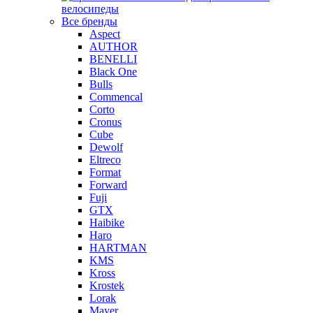
велосипеды
Все бренды
Aspect
AUTHOR
BENELLI
Black One
Bulls
Commencal
Corto
Cronus
Cube
Dewolf
Eltreco
Format
Forward
Fuji
GTX
Haibike
Haro
HARTMAN
KMS
Kross
Krostek
Lorak
Mayer