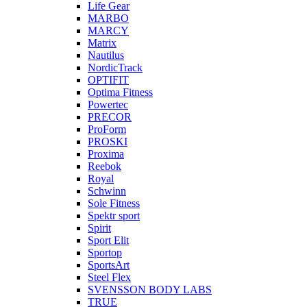
Life Gear
MARBO
MARCY
Matrix
Nautilus
NordicTrack
OPTIFIT
Optima Fitness
Powertec
PRECOR
ProForm
PROSKI
Proxima
Reebok
Royal
Schwinn
Sole Fitness
Spektr sport
Spirit
Sport Elit
Sportop
SportsArt
Steel Flex
SVENSSON BODY LABS
TRUE