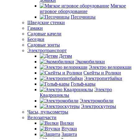
домики
Мягкое
игровое оборудование
Песочницы
Шведские стенки
Гамаки
Садовые качели
Беседки
Садовые зонты
Электротранспорт
Детям
Экомобилики
Электро велорикши
Скейты и Ролики
Электропитбайки
Гольф-кары
Электро
Квадроциклы
Электромобили
Электроскутеры
Часы, пульсометры
Велозапчасти
Вилки
Втулки
Защита