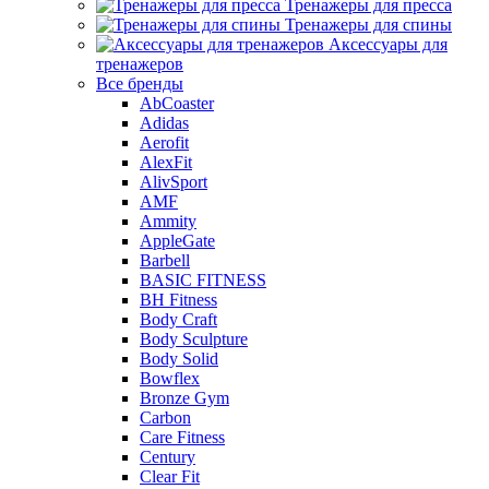
Тренажеры для пресса
Тренажеры для спины
Аксессуары для
тренажеров
Все бренды
AbCoaster
Adidas
Aerofit
AlexFit
AlivSport
AMF
Ammity
AppleGate
Barbell
BASIC FITNESS
BH Fitness
Body Craft
Body Sculpture
Body Solid
Bowflex
Bronze Gym
Carbon
Care Fitness
Century
Clear Fit