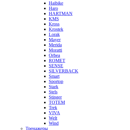
Haibike
Haro
HARTMAN
KMS
Kross
Krostek
Lorak
Mayer
Merida
Moratti
Orbea
ROMET
SENSE
SILVERBACK
Smart
Sportop
Stark
Stels
Stinger
TOTEM
Trek
VIVA
Welt
Wind
Тренажеры