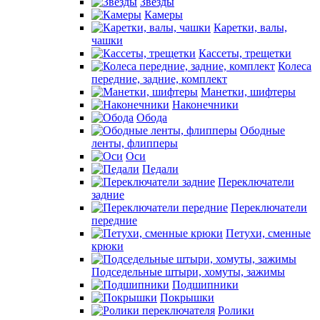
Звезды
Камеры
Каретки, валы,
чашки
Кассеты, трещетки
Колеса
передние, задние, комплект
Манетки, шифтеры
Наконечники
Обода
Ободные
ленты, флипперы
Оси
Педали
Переключатели
задние
Переключатели
передние
Петухи, сменные
крюки
Подседельные штыри, хомуты, зажимы
Подшипники
Покрышки
Ролики