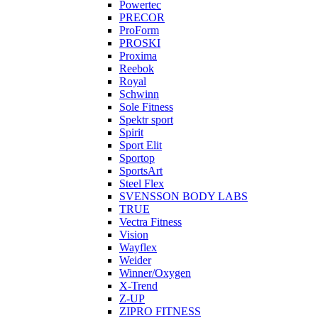
Powertec
PRECOR
ProForm
PROSKI
Proxima
Reebok
Royal
Schwinn
Sole Fitness
Spektr sport
Spirit
Sport Elit
Sportop
SportsArt
Steel Flex
SVENSSON BODY LABS
TRUE
Vectra Fitness
Vision
Wayflex
Weider
Winner/Oxygen
X-Trend
Z-UP
ZIPRO FITNESS