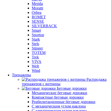
Merida
Moratti
Orbea
ROMET
SENSE
SILVERBACK
Smart
Sportop
Stark
Stels
Stinger
TOTEM
Trek
VIVA
Welt
Wind
Тренажеры
Распродажа
тренажеров с витрины
Беговые дорожки
Механические беговые дорожки
Компактные беговые дорожки
Реабилитационные беговые дорожки
С механическим углом наклона
С электрическим углом наклона