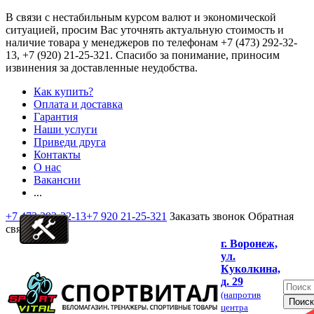
В связи с нестабильным курсом валют и экономической
ситуацией, просим Вас уточнять актуальную стоимость и
наличие товара у менеджеров по телефонам
+7 (473) 292-32-
13, +7 (920) 21-25-321
. Спасибо за понимание, приносим
извинения за доставленные неудобства.
Как купить?
Оплата и доставка
Гарантия
Наши услуги
Приведи друга
Контакты
О нас
Вакансии
...
+7 473 292-32-13
+7 920 21-25-321
Заказать звонок
Обратная
связь
г. Воронеж,
ул.
Куколкина,
д. 29
(напротив
центра