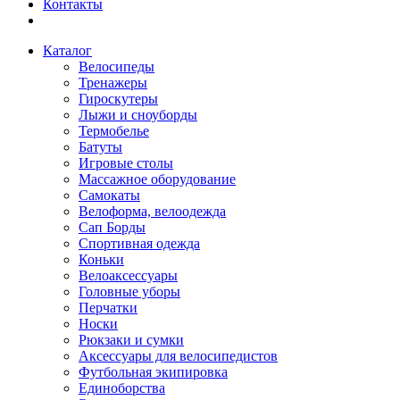
Контакты
Каталог
Велосипеды
Тренажеры
Гироскутеры
Лыжи и сноуборды
Термобелье
Батуты
Игровые столы
Массажное оборудование
Самокаты
Велоформа, велоодежда
Сап Борды
Спортивная одежда
Коньки
Велоаксессуары
Головные уборы
Перчатки
Носки
Рюкзаки и сумки
Аксессуары для велосипедистов
Футбольная экипировка
Единоборства