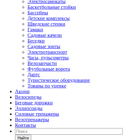
Электросамокаты
Баскетбольные стойки
Бассейны
Детские комплексы
Шведские стенки
Гамаки
Садовые качели
Беседки
Садовые зонты
Электротранспорт
Часы, пульсометры
Велозапчасти
Футбольные ворота
Дартс
Туристическое оборудование
Товары по уценке
Акции
Велосипеды
Беговые дорожки
Эллипсоиды
Силовые тренажеры
Велотренажеры
Контакты
Найти