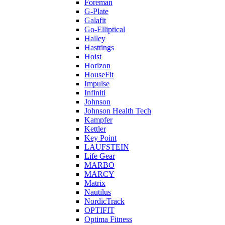
Foreman
G-Plate
Galafit
Go-Elliptical
Halley
Hasttings
Hoist
Horizon
HouseFit
Impulse
Infiniti
Johnson
Johnson Health Tech
Kampfer
Kettler
Key Point
LAUFSTEIN
Life Gear
MARBO
MARCY
Matrix
Nautilus
NordicTrack
OPTIFIT
Optima Fitness