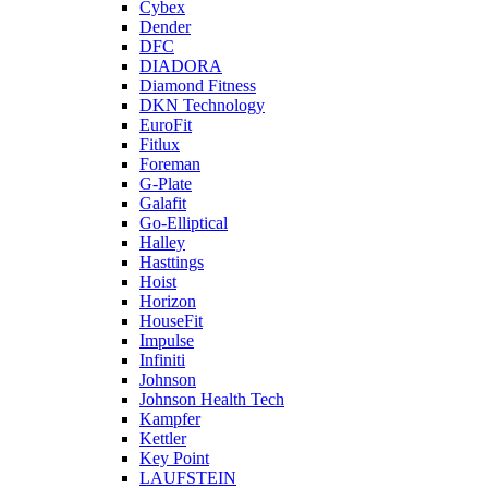
Cybex
Dender
DFC
DIADORA
Diamond Fitness
DKN Technology
EuroFit
Fitlux
Foreman
G-Plate
Galafit
Go-Elliptical
Halley
Hasttings
Hoist
Horizon
HouseFit
Impulse
Infiniti
Johnson
Johnson Health Tech
Kampfer
Kettler
Key Point
LAUFSTEIN