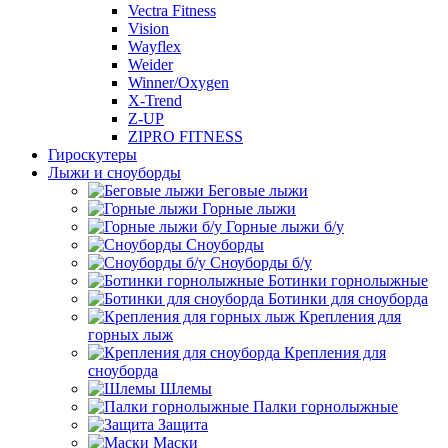
Vectra Fitness
Vision
Wayflex
Weider
Winner/Oxygen
X-Trend
Z-UP
ZIPRO FITNESS
Гироскутеры
Лыжи и сноуборды
Беговые лыжи
Горные лыжи
Горные лыжи б/у
Сноуборды
Сноуборды б/у
Ботинки горнолыжные
Ботинки для сноуборда
Крепления для
горных лыж
Крепления для
сноуборда
Шлемы
Палки горнолыжные
Защита
Маски