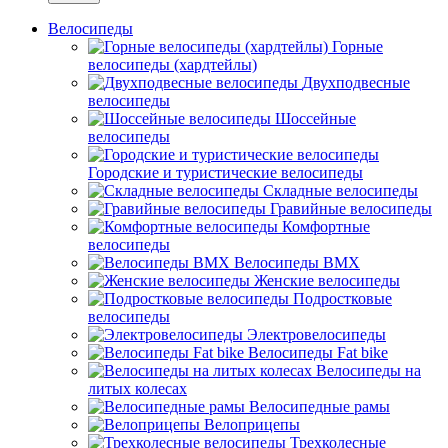
Велосипеды
Горные
велосипеды (хардтейлы)
Двухподвесные
велосипеды
Шоссейные
велосипеды
Городские и туристические велосипеды
Складные велосипеды
Гравийные велосипеды
Комфортные
велосипеды
Велосипеды BMX
Женские велосипеды
Подростковые
велосипеды
Электровелосипеды
Велосипеды Fat bike
Велосипеды на
литых колесах
Велосипедные рамы
Велоприцепы
Трехколесные