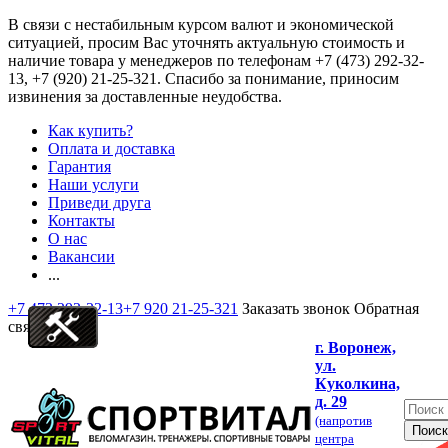
В связи с нестабильным курсом валют и экономической
ситуацией, просим Вас уточнять актуальную стоимость и
наличие товара у менеджеров по телефонам
+7 (473) 292-32-
13, +7 (920) 21-25-321
. Спасибо за понимание, приносим
извинения за доставленные неудобства.
Как купить?
Оплата и доставка
Гарантия
Наши услуги
Приведи друга
Контакты
О нас
Вакансии
...
+7 473 292-32-13
+7 920 21-25-321
Заказать звонок
Обратная
связь
г. Воронеж,
ул.
Куколкина,
д. 29
(напротив
центра