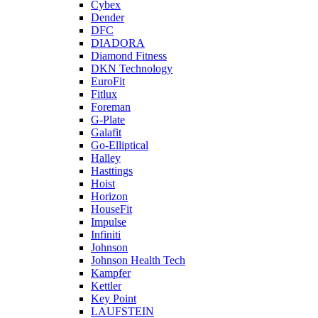
Cybex
Dender
DFC
DIADORA
Diamond Fitness
DKN Technology
EuroFit
Fitlux
Foreman
G-Plate
Galafit
Go-Elliptical
Halley
Hasttings
Hoist
Horizon
HouseFit
Impulse
Infiniti
Johnson
Johnson Health Tech
Kampfer
Kettler
Key Point
LAUFSTEIN