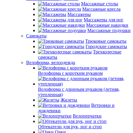
Массажные столы
Массажные кресла
Массажеры
Массажеры для ног
Массажные накидки
Массажные подушки
Самокаты
Трюковые самокаты
Городские самокаты
Трехколесные
самокаты
Велоформа, велоодежда
Велоформа с коротким рукавом
Велоформа с длинным рукавом (летняя,
утепленная)
Жилеты
Ветровки и
дождевики
Велоперчатки
Обтекатели для рук, ног и стоп
Очки