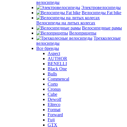
велосипеды
Электровелосипеды
Велосипеды Fat bike
Велосипеды на литых колесах
Велосипедные рамы
Велоприцепы
Трехколесные
велосипеды
Все бренды
Aspect
AUTHOR
BENELLI
Black One
Bulls
Commencal
Corto
Cronus
Cube
Dewolf
Eltreco
Format
Forward
Fuji
GTX