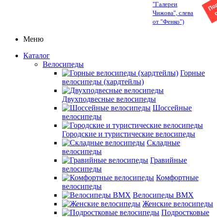
"Галереи
Чижова", слева
от "Фенко")
Меню
Каталог
Велосипеды
Горные
велосипеды (хардтейлы)
Двухподвесные велосипеды
Шоссейные
велосипеды
Городские и туристические велосипеды
Складные
велосипеды
Гравийные
велосипеды
Комфортные
велосипеды
Велосипеды BMX
Женские велосипеды
Подростковые