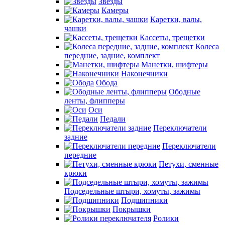
Звезды
Камеры
Каретки, валы,
чашки
Кассеты, трещетки
Колеса
передние, задние, комплект
Манетки, шифтеры
Наконечники
Обода
Ободные
ленты, флипперы
Оси
Педали
Переключатели
задние
Переключатели
передние
Петухи, сменные
крюки
Подседельные штыри, хомуты, зажимы
Подшипники
Покрышки
Ролики