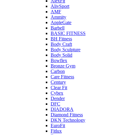
AlexFit
AlivSport
AMF
Ammity
AppleGate
Barbell
BASIC FITNESS
BH Fitness
Body Craft
Body Sculpture
Body Solid
Bowflex
Bronze Gym
Carbon
Care Fitness
Century
Clear Fit
Cybex
Dender
DFC
DIADORA
Diamond Fitness
DKN Technology
EuroFit
Fitlux