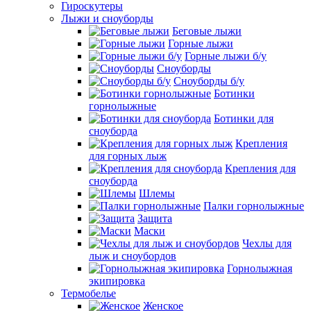
Гироскутеры
Лыжи и сноуборды
Беговые лыжи
Горные лыжи
Горные лыжи б/у
Сноуборды
Сноуборды б/у
Ботинки
горнолыжные
Ботинки для
сноуборда
Крепления
для горных лыж
Крепления для
сноуборда
Шлемы
Палки горнолыжные
Защита
Маски
Чехлы для
лыж и сноубордов
Горнолыжная
экипировка
Термобелье
Женское