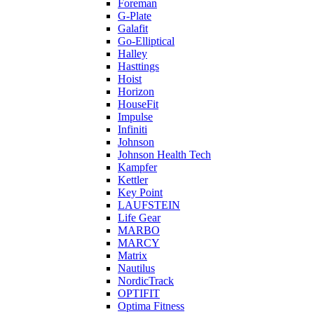
Foreman
G-Plate
Galafit
Go-Elliptical
Halley
Hasttings
Hoist
Horizon
HouseFit
Impulse
Infiniti
Johnson
Johnson Health Tech
Kampfer
Kettler
Key Point
LAUFSTEIN
Life Gear
MARBO
MARCY
Matrix
Nautilus
NordicTrack
OPTIFIT
Optima Fitness