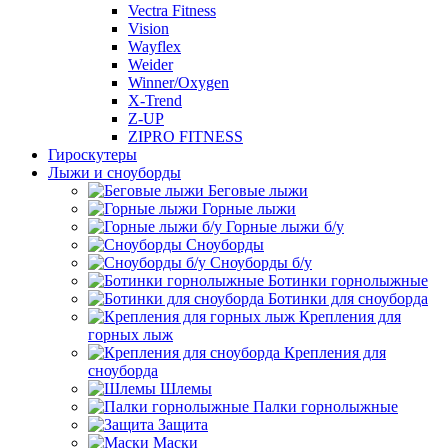
Vectra Fitness
Vision
Wayflex
Weider
Winner/Oxygen
X-Trend
Z-UP
ZIPRO FITNESS
Гироскутеры
Лыжи и сноуборды
Беговые лыжи
Горные лыжи
Горные лыжи б/у
Сноуборды
Сноуборды б/у
Ботинки горнолыжные
Ботинки для сноуборда
Крепления для
горных лыж
Крепления для
сноуборда
Шлемы
Палки горнолыжные
Защита
Маски