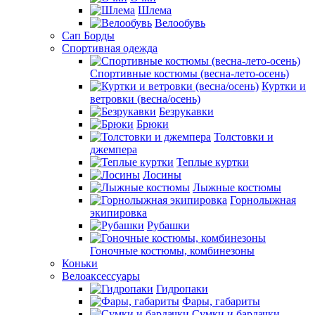
Шлема
Велообувь
Сап Борды
Спортивная одежда
Спортивные костюмы (весна-лето-осень)
Куртки и
ветровки (весна/осень)
Безрукавки
Брюки
Толстовки и
джемпера
Теплые куртки
Лосины
Лыжные костюмы
Горнолыжная
экипировка
Рубашки
Гоночные костюмы, комбинезоны
Коньки
Велоаксессуары
Гидропаки
Фары, габариты
Сумки и бардачки