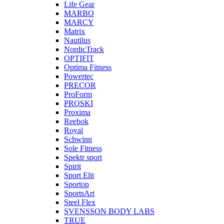
Life Gear
MARBO
MARCY
Matrix
Nautilus
NordicTrack
OPTIFIT
Optima Fitness
Powertec
PRECOR
ProForm
PROSKI
Proxima
Reebok
Royal
Schwinn
Sole Fitness
Spektr sport
Spirit
Sport Elit
Sportop
SportsArt
Steel Flex
SVENSSON BODY LABS
TRUE