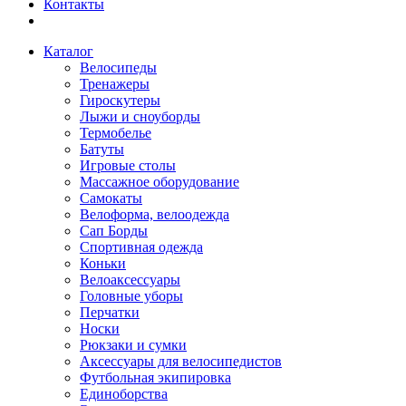
Контакты
Каталог
Велосипеды
Тренажеры
Гироскутеры
Лыжи и сноуборды
Термобелье
Батуты
Игровые столы
Массажное оборудование
Самокаты
Велоформа, велоодежда
Сап Борды
Спортивная одежда
Коньки
Велоаксессуары
Головные уборы
Перчатки
Носки
Рюкзаки и сумки
Аксессуары для велосипедистов
Футбольная экипировка
Единоборства