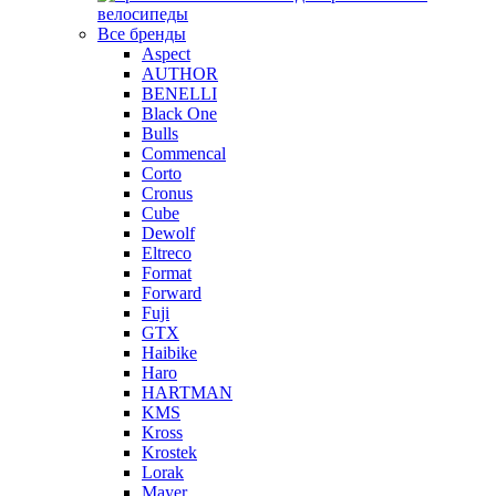
велосипеды
Все бренды
Aspect
AUTHOR
BENELLI
Black One
Bulls
Commencal
Corto
Cronus
Cube
Dewolf
Eltreco
Format
Forward
Fuji
GTX
Haibike
Haro
HARTMAN
KMS
Kross
Krostek
Lorak
Mayer