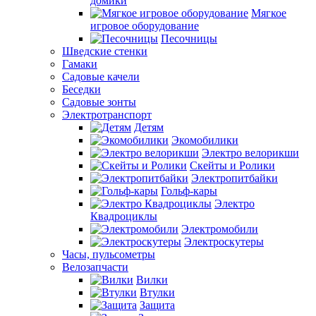
домики
Мягкое
игровое оборудование
Песочницы
Шведские стенки
Гамаки
Садовые качели
Беседки
Садовые зонты
Электротранспорт
Детям
Экомобилики
Электро велорикши
Скейты и Ролики
Электропитбайки
Гольф-кары
Электро
Квадроциклы
Электромобили
Электроскутеры
Часы, пульсометры
Велозапчасти
Вилки
Втулки
Защита