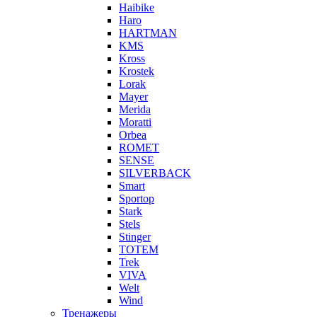
Haibike
Haro
HARTMAN
KMS
Kross
Krostek
Lorak
Mayer
Merida
Moratti
Orbea
ROMET
SENSE
SILVERBACK
Smart
Sportop
Stark
Stels
Stinger
TOTEM
Trek
VIVA
Welt
Wind
Тренажеры