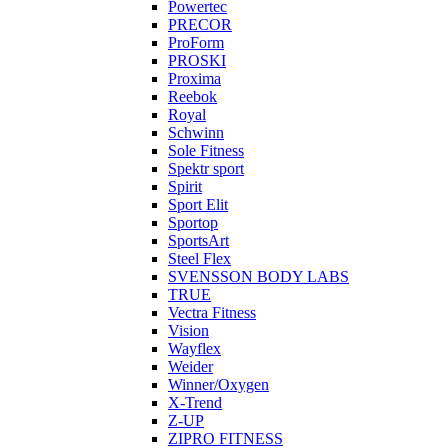
Powertec
PRECOR
ProForm
PROSKI
Proxima
Reebok
Royal
Schwinn
Sole Fitness
Spektr sport
Spirit
Sport Elit
Sportop
SportsArt
Steel Flex
SVENSSON BODY LABS
TRUE
Vectra Fitness
Vision
Wayflex
Weider
Winner/Oxygen
X-Trend
Z-UP
ZIPRO FITNESS