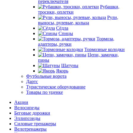
переключателя
Рубашки,
тросики, оплетки
Рули,
выносы, рулевые, кольца
Сёдла
Спицы
Тормоза,
адаптеры, ручки
Тормозные колодки
Цепи, замочки,
пины
Шатуны
Якорь
Футбольные ворота
Дартс
Туристическое оборудование
Товары по уценке
Акции
Велосипеды
Беговые дорожки
Эллипсоиды
Силовые тренажеры
Велотренажеры