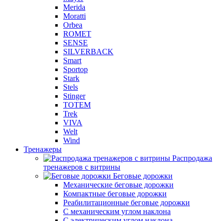
Merida
Moratti
Orbea
ROMET
SENSE
SILVERBACK
Smart
Sportop
Stark
Stels
Stinger
TOTEM
Trek
VIVA
Welt
Wind
Тренажеры
Распродажа
тренажеров с витрины
Беговые дорожки
Механические беговые дорожки
Компактные беговые дорожки
Реабилитационные беговые дорожки
С механическим углом наклона
С электрическим углом наклона