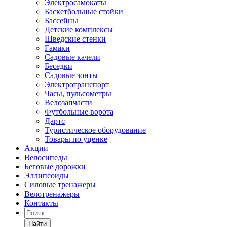
Электросамокаты
Баскетбольные стойки
Бассейны
Детские комплексы
Шведские стенки
Гамаки
Садовые качели
Беседки
Садовые зонты
Электротранспорт
Часы, пульсометры
Велозапчасти
Футбольные ворота
Дартс
Туристическое оборудование
Товары по уценке
Акции
Велосипеды
Беговые дорожки
Эллипсоиды
Силовые тренажеры
Велотренажеры
Контакты
Найти