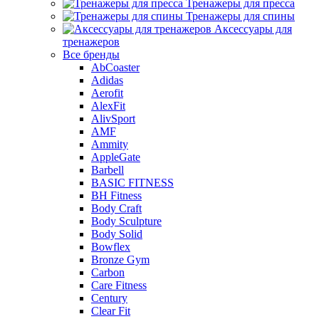
Тренажеры для пресса
Тренажеры для спины
Аксессуары для
тренажеров
Все бренды
AbCoaster
Adidas
Aerofit
AlexFit
AlivSport
AMF
Ammity
AppleGate
Barbell
BASIC FITNESS
BH Fitness
Body Craft
Body Sculpture
Body Solid
Bowflex
Bronze Gym
Carbon
Care Fitness
Century
Clear Fit