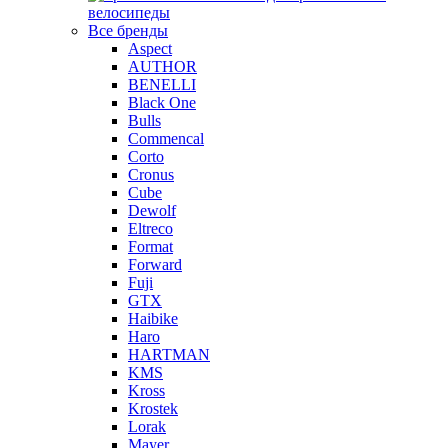
велосипеды
Все бренды
Aspect
AUTHOR
BENELLI
Black One
Bulls
Commencal
Corto
Cronus
Cube
Dewolf
Eltreco
Format
Forward
Fuji
GTX
Haibike
Haro
HARTMAN
KMS
Kross
Krostek
Lorak
Mayer