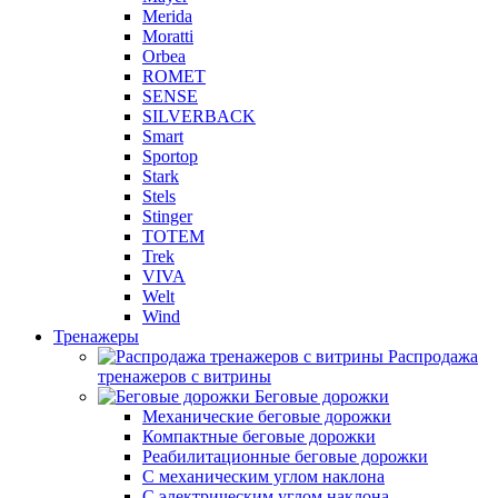
Merida
Moratti
Orbea
ROMET
SENSE
SILVERBACK
Smart
Sportop
Stark
Stels
Stinger
TOTEM
Trek
VIVA
Welt
Wind
Тренажеры
Распродажа
тренажеров с витрины
Беговые дорожки
Механические беговые дорожки
Компактные беговые дорожки
Реабилитационные беговые дорожки
С механическим углом наклона
С электрическим углом наклона