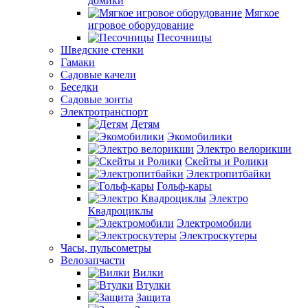
домики
Мягкое
игровое оборудование
Песочницы
Шведские стенки
Гамаки
Садовые качели
Беседки
Садовые зонты
Электротранспорт
Детям
Экомобилики
Электро велорикши
Скейты и Ролики
Электропитбайки
Гольф-кары
Электро
Квадроциклы
Электромобили
Электроскутеры
Часы, пульсометры
Велозапчасти
Вилки
Втулки
Защита