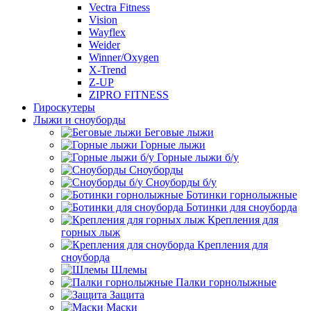
Vectra Fitness
Vision
Wayflex
Weider
Winner/Oxygen
X-Trend
Z-UP
ZIPRO FITNESS
Гироскутеры
Лыжи и сноуборды
Беговые лыжи
Горные лыжи
Горные лыжи б/у
Сноуборды
Сноуборды б/у
Ботинки горнолыжные
Ботинки для сноуборда
Крепления для
горных лыж
Крепления для
сноуборда
Шлемы
Палки горнолыжные
Защита
Маски