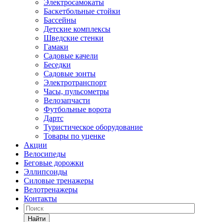
Электросамокаты
Баскетбольные стойки
Бассейны
Детские комплексы
Шведские стенки
Гамаки
Садовые качели
Беседки
Садовые зонты
Электротранспорт
Часы, пульсометры
Велозапчасти
Футбольные ворота
Дартс
Туристическое оборудование
Товары по уценке
Акции
Велосипеды
Беговые дорожки
Эллипсоиды
Силовые тренажеры
Велотренажеры
Контакты
Найти