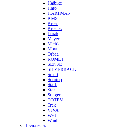
Haibike
Haro
HARTMAN
KMS
Kross
Krostek
Lorak
Mayer
Merida
Moratti
Orbea
ROMET
SENSE
SILVERBACK
Smart
Sportop
Stark
Stels
Stinger
TOTEM
Trek
VIVA
Welt
Wind
Тренажеры