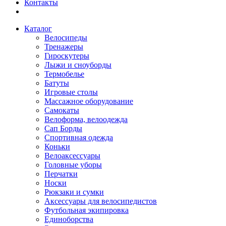
Контакты
Каталог
Велосипеды
Тренажеры
Гироскутеры
Лыжи и сноуборды
Термобелье
Батуты
Игровые столы
Массажное оборудование
Самокаты
Велоформа, велоодежда
Сап Борды
Спортивная одежда
Коньки
Велоаксессуары
Головные уборы
Перчатки
Носки
Рюкзаки и сумки
Аксессуары для велосипедистов
Футбольная экипировка
Единоборства