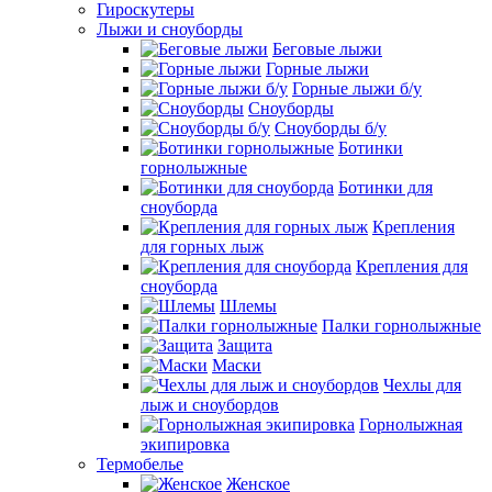
Гироскутеры
Лыжи и сноуборды
Беговые лыжи
Горные лыжи
Горные лыжи б/у
Сноуборды
Сноуборды б/у
Ботинки
горнолыжные
Ботинки для
сноуборда
Крепления
для горных лыж
Крепления для
сноуборда
Шлемы
Палки горнолыжные
Защита
Маски
Чехлы для
лыж и сноубордов
Горнолыжная
экипировка
Термобелье
Женское