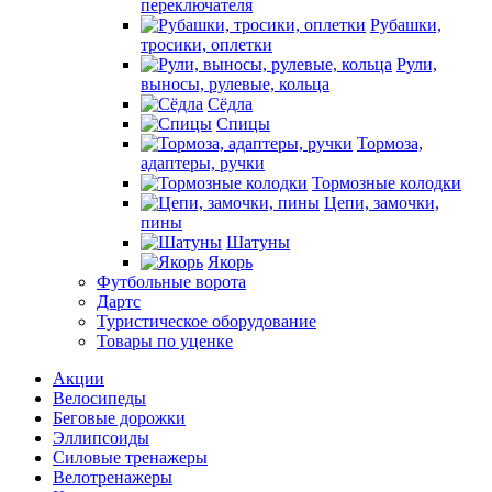
переключателя
Рубашки,
тросики, оплетки
Рули,
выносы, рулевые, кольца
Сёдла
Спицы
Тормоза,
адаптеры, ручки
Тормозные колодки
Цепи, замочки,
пины
Шатуны
Якорь
Футбольные ворота
Дартс
Туристическое оборудование
Товары по уценке
Акции
Велосипеды
Беговые дорожки
Эллипсоиды
Силовые тренажеры
Велотренажеры