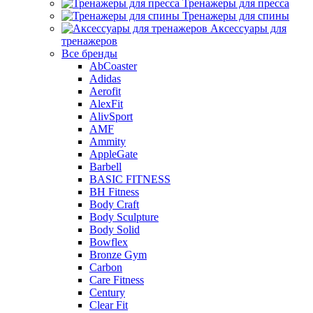
Тренажеры для пресса
Тренажеры для спины
Аксессуары для
тренажеров
Все бренды
AbCoaster
Adidas
Aerofit
AlexFit
AlivSport
AMF
Ammity
AppleGate
Barbell
BASIC FITNESS
BH Fitness
Body Craft
Body Sculpture
Body Solid
Bowflex
Bronze Gym
Carbon
Care Fitness
Century
Clear Fit