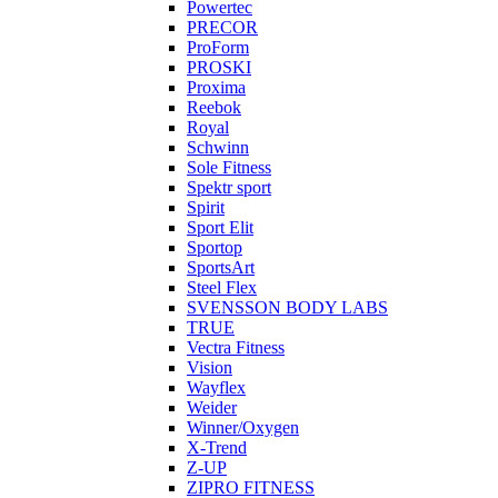
Powertec
PRECOR
ProForm
PROSKI
Proxima
Reebok
Royal
Schwinn
Sole Fitness
Spektr sport
Spirit
Sport Elit
Sportop
SportsArt
Steel Flex
SVENSSON BODY LABS
TRUE
Vectra Fitness
Vision
Wayflex
Weider
Winner/Oxygen
X-Trend
Z-UP
ZIPRO FITNESS