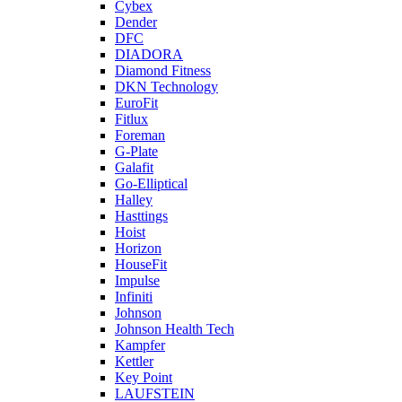
Cybex
Dender
DFC
DIADORA
Diamond Fitness
DKN Technology
EuroFit
Fitlux
Foreman
G-Plate
Galafit
Go-Elliptical
Halley
Hasttings
Hoist
Horizon
HouseFit
Impulse
Infiniti
Johnson
Johnson Health Tech
Kampfer
Kettler
Key Point
LAUFSTEIN