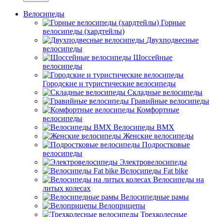
Велосипеды
Горные
велосипеды (хардтейлы)
Двухподвесные
велосипеды
Шоссейные
велосипеды
Городские и туристические велосипеды
Складные велосипеды
Гравийные велосипеды
Комфортные
велосипеды
Велосипеды BMX
Женские велосипеды
Подростковые
велосипеды
Электровелосипеды
Велосипеды Fat bike
Велосипеды на
литых колесах
Велосипедные рамы
Велоприцепы
Трехколесные