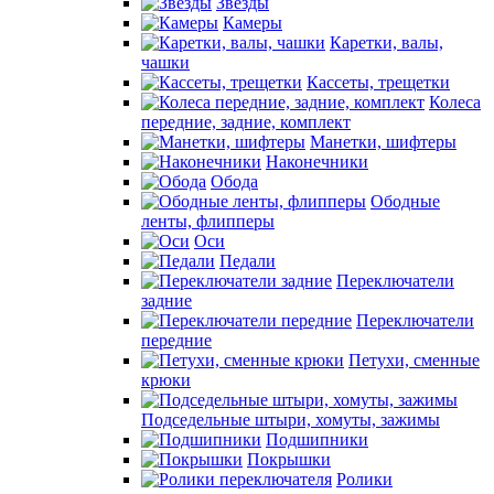
Звезды
Камеры
Каретки, валы,
чашки
Кассеты, трещетки
Колеса
передние, задние, комплект
Манетки, шифтеры
Наконечники
Обода
Ободные
ленты, флипперы
Оси
Педали
Переключатели
задние
Переключатели
передние
Петухи, сменные
крюки
Подседельные штыри, хомуты, зажимы
Подшипники
Покрышки
Ролики