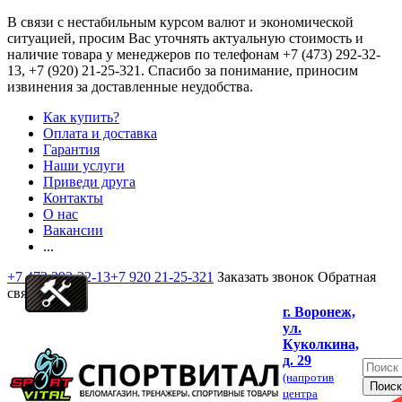
В связи с нестабильным курсом валют и экономической
ситуацией, просим Вас уточнять актуальную стоимость и
наличие товара у менеджеров по телефонам
+7 (473) 292-32-
13, +7 (920) 21-25-321
. Спасибо за понимание, приносим
извинения за доставленные неудобства.
Как купить?
Оплата и доставка
Гарантия
Наши услуги
Приведи друга
Контакты
О нас
Вакансии
...
+7 473 292-32-13
+7 920 21-25-321
Заказать звонок
Обратная
связь
г. Воронеж,
ул.
Куколкина,
д. 29
(напротив
центра