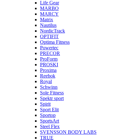
Life Gear
MARBO
MARCY
Matrix
Nautilus
NordicTrack
OPTIFIT
Optima Fitness
Powertec
PRECOR
ProForm
PROSKI
Proxima
Reebok
Royal
Schwinn
Sole Fitness
Spektr sport
Spirit
Sport Elit
Sportop
SportsArt
Steel Flex
SVENSSON BODY LABS
TRUE