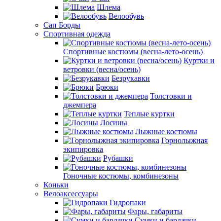
Шлема
Велообувь
Сап Борды
Спортивная одежда
Спортивные костюмы (весна-лето-осень)
Куртки и
ветровки (весна/осень)
Безрукавки
Брюки
Толстовки и
джемпера
Теплые куртки
Лосины
Лыжные костюмы
Горнолыжная
экипировка
Рубашки
Гоночные костюмы, комбинезоны
Коньки
Велоаксессуары
Гидропаки
Фары, габариты
Сумки и бардачки