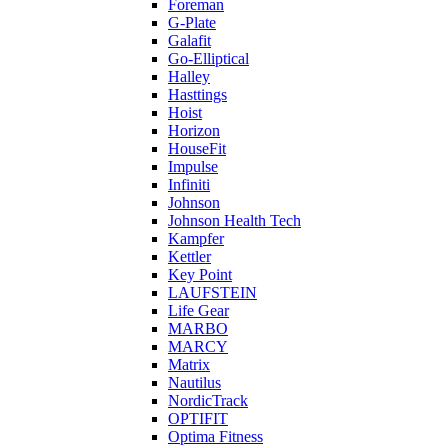
Foreman
G-Plate
Galafit
Go-Elliptical
Halley
Hasttings
Hoist
Horizon
HouseFit
Impulse
Infiniti
Johnson
Johnson Health Tech
Kampfer
Kettler
Key Point
LAUFSTEIN
Life Gear
MARBO
MARCY
Matrix
Nautilus
NordicTrack
OPTIFIT
Optima Fitness