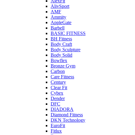
AlexFit
AlivSport
AMF
Ammity
AppleGate
Barbell
BASIC FITNESS
BH Fitness
Body Craft
Body Sculpture
Body Solid
Bowflex
Bronze Gym
Carbon
Care Fitness
Century
Clear Fit
Cybex
Dender
DFC
DIADORA
Diamond Fitness
DKN Technology
EuroFit
Fitlux