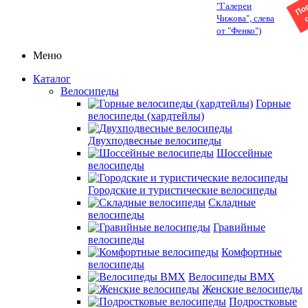
"Галереи
Чижова", слева
от "Фенко")
Меню
Каталог
Велосипеды
Горные
велосипеды (хардтейлы)
Двухподвесные велосипеды
Шоссейные
велосипеды
Городские и туристические велосипеды
Складные
велосипеды
Гравийные
велосипеды
Комфортные
велосипеды
Велосипеды BMX
Женские велосипеды
Подростковые