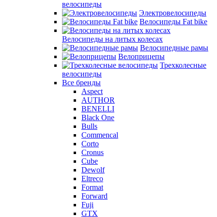
велосипеды
Электровелосипеды
Велосипеды Fat bike
Велосипеды на литых колесах
Велосипедные рамы
Велоприцепы
Трехколесные
велосипеды
Все бренды
Aspect
AUTHOR
BENELLI
Black One
Bulls
Commencal
Corto
Cronus
Cube
Dewolf
Eltreco
Format
Forward
Fuji
GTX