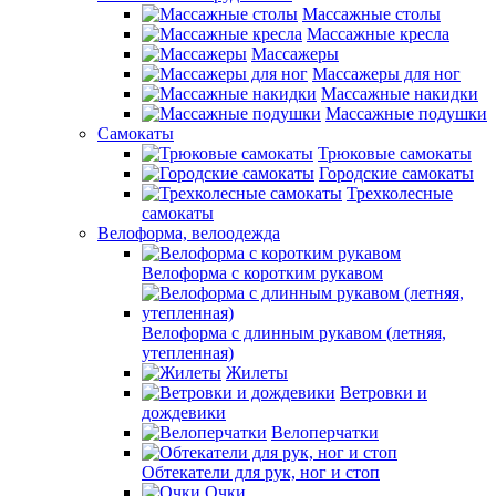
Массажные столы
Массажные кресла
Массажеры
Массажеры для ног
Массажные накидки
Массажные подушки
Самокаты
Трюковые самокаты
Городские самокаты
Трехколесные
самокаты
Велоформа, велоодежда
Велоформа с коротким рукавом
Велоформа с длинным рукавом (летняя,
утепленная)
Жилеты
Ветровки и
дождевики
Велоперчатки
Обтекатели для рук, ног и стоп
Очки