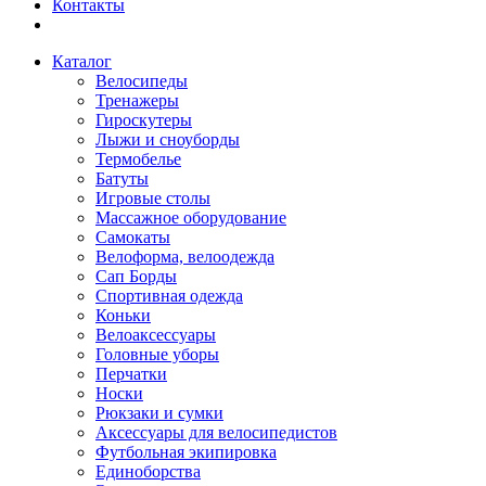
Контакты
Каталог
Велосипеды
Тренажеры
Гироскутеры
Лыжи и сноуборды
Термобелье
Батуты
Игровые столы
Массажное оборудование
Самокаты
Велоформа, велоодежда
Сап Борды
Спортивная одежда
Коньки
Велоаксессуары
Головные уборы
Перчатки
Носки
Рюкзаки и сумки
Аксессуары для велосипедистов
Футбольная экипировка
Единоборства