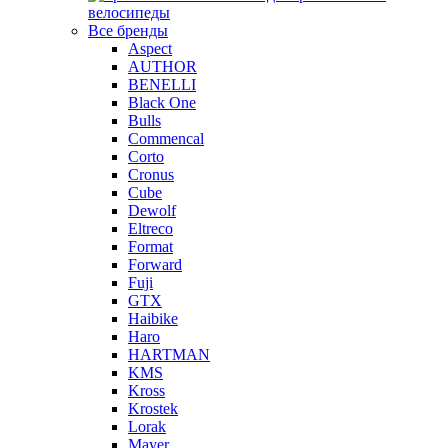
велосипеды
Все бренды
Aspect
AUTHOR
BENELLI
Black One
Bulls
Commencal
Corto
Cronus
Cube
Dewolf
Eltreco
Format
Forward
Fuji
GTX
Haibike
Haro
HARTMAN
KMS
Kross
Krostek
Lorak
Mayer