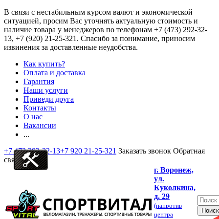
В связи с нестабильным курсом валют и экономической
ситуацией, просим Вас уточнять актуальную стоимость и
наличие товара у менеджеров по телефонам
+7 (473) 292-32-
13, +7 (920) 21-25-321
. Спасибо за понимание, приносим
извинения за доставленные неудобства.
Как купить?
Оплата и доставка
Гарантия
Наши услуги
Приведи друга
Контакты
О нас
Вакансии
...
+7 473 292-32-13
+7 920 21-25-321
Заказать звонок
Обратная
связь
г. Воронеж,
ул.
Куколкина,
д. 29
(напротив
центра