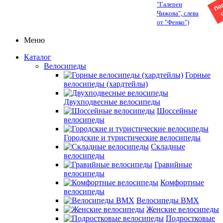
"Галереи
Чижова", слева
от "Фенко")
Меню
Каталог
Велосипеды
Горные
велосипеды (хардтейлы)
Двухподвесные велосипеды
Шоссейные
велосипеды
Городские и туристические велосипеды
Складные
велосипеды
Гравийные
велосипеды
Комфортные
велосипеды
Велосипеды BMX
Женские велосипеды
Подростковые