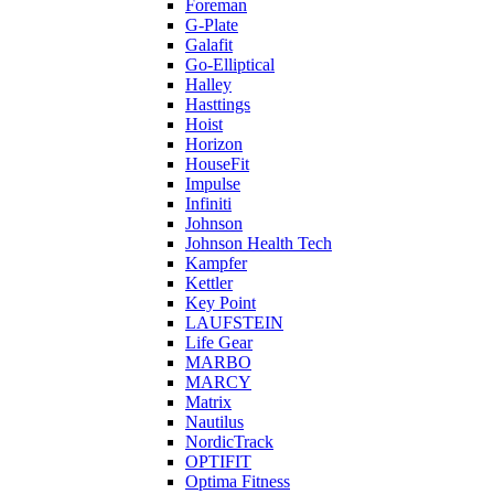
Foreman
G-Plate
Galafit
Go-Elliptical
Halley
Hasttings
Hoist
Horizon
HouseFit
Impulse
Infiniti
Johnson
Johnson Health Tech
Kampfer
Kettler
Key Point
LAUFSTEIN
Life Gear
MARBO
MARCY
Matrix
Nautilus
NordicTrack
OPTIFIT
Optima Fitness