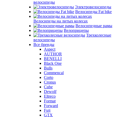
велосипеды
Электровелосипеды
Велосипеды Fat bike
Велосипеды на литых колесах
Велосипедные рамы
Велоприцепы
Трехколесные
велосипеды
Все бренды
Aspect
AUTHOR
BENELLI
Black One
Bulls
Commencal
Corto
Cronus
Cube
Dewolf
Eltreco
Format
Forward
Fuji
GTX