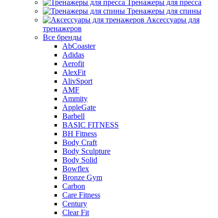
Тренажеры для пресса
Тренажеры для спины
Аксессуары для
тренажеров
Все бренды
AbCoaster
Adidas
Aerofit
AlexFit
AlivSport
AMF
Ammity
AppleGate
Barbell
BASIC FITNESS
BH Fitness
Body Craft
Body Sculpture
Body Solid
Bowflex
Bronze Gym
Carbon
Care Fitness
Century
Clear Fit