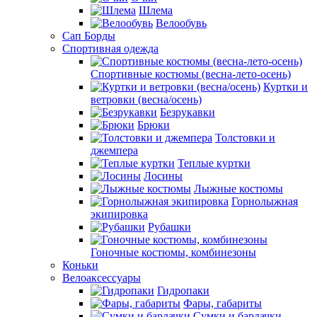
Шлема
Велообувь
Сап Борды
Спортивная одежда
Спортивные костюмы (весна-лето-осень)
Куртки и
ветровки (весна/осень)
Безрукавки
Брюки
Толстовки и
джемпера
Теплые куртки
Лосины
Лыжные костюмы
Горнолыжная
экипировка
Рубашки
Гоночные костюмы, комбинезоны
Коньки
Велоаксессуары
Гидропаки
Фары, габариты
Сумки и бардачки