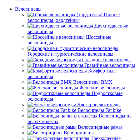
Велосипеды
Горные
велосипеды (хардтейлы)
Двухподвесные
велосипеды
Шоссейные
велосипеды
Городские и туристические велосипеды
Складные велосипеды
Гравийные велосипеды
Комфортные
велосипеды
Велосипеды BMX
Женские велосипеды
Подростковые
велосипеды
Электровелосипеды
Велосипеды Fat bike
Велосипеды на
литых колесах
Велосипедные рамы
Велоприцепы
Трехколесные