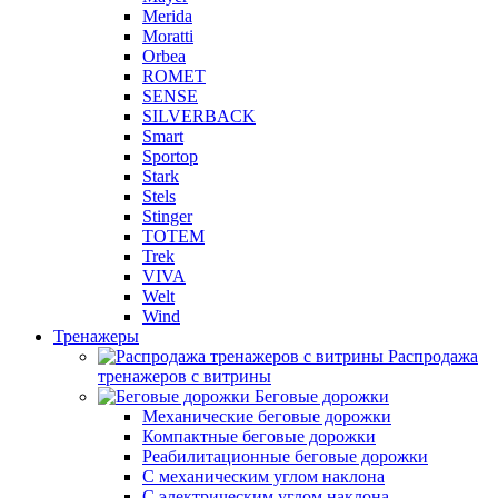
Merida
Moratti
Orbea
ROMET
SENSE
SILVERBACK
Smart
Sportop
Stark
Stels
Stinger
TOTEM
Trek
VIVA
Welt
Wind
Тренажеры
Распродажа
тренажеров с витрины
Беговые дорожки
Механические беговые дорожки
Компактные беговые дорожки
Реабилитационные беговые дорожки
С механическим углом наклона
С электрическим углом наклона