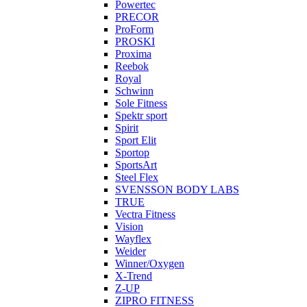
Powertec
PRECOR
ProForm
PROSKI
Proxima
Reebok
Royal
Schwinn
Sole Fitness
Spektr sport
Spirit
Sport Elit
Sportop
SportsArt
Steel Flex
SVENSSON BODY LABS
TRUE
Vectra Fitness
Vision
Wayflex
Weider
Winner/Oxygen
X-Trend
Z-UP
ZIPRO FITNESS