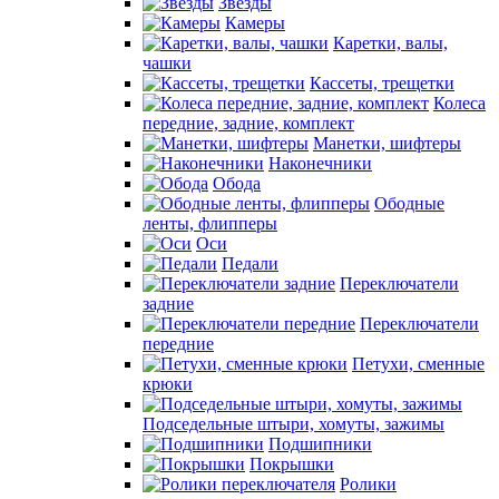
Звезды
Камеры
Каретки, валы,
чашки
Кассеты, трещетки
Колеса
передние, задние, комплект
Манетки, шифтеры
Наконечники
Обода
Ободные
ленты, флипперы
Оси
Педали
Переключатели
задние
Переключатели
передние
Петухи, сменные
крюки
Подседельные штыри, хомуты, зажимы
Подшипники
Покрышки
Ролики