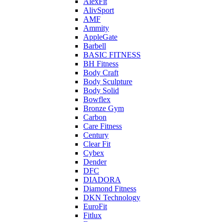
AlexFit
AlivSport
AMF
Ammity
AppleGate
Barbell
BASIC FITNESS
BH Fitness
Body Craft
Body Sculpture
Body Solid
Bowflex
Bronze Gym
Carbon
Care Fitness
Century
Clear Fit
Cybex
Dender
DFC
DIADORA
Diamond Fitness
DKN Technology
EuroFit
Fitlux