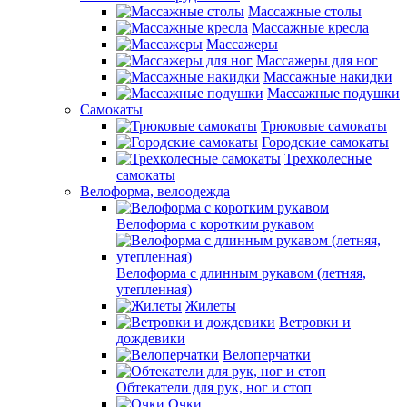
Массажные столы
Массажные кресла
Массажеры
Массажеры для ног
Массажные накидки
Массажные подушки
Самокаты
Трюковые самокаты
Городские самокаты
Трехколесные
самокаты
Велоформа, велоодежда
Велоформа с коротким рукавом
Велоформа с длинным рукавом (летняя,
утепленная)
Жилеты
Ветровки и
дождевики
Велоперчатки
Обтекатели для рук, ног и стоп
Очки