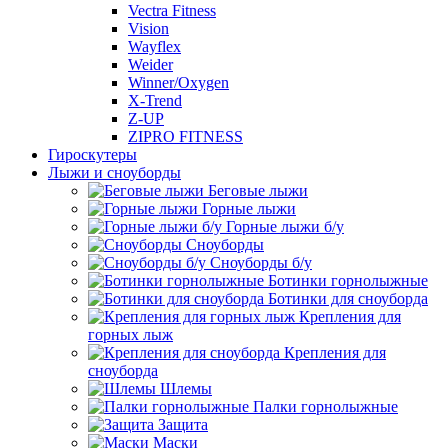
Vectra Fitness
Vision
Wayflex
Weider
Winner/Oxygen
X-Trend
Z-UP
ZIPRO FITNESS
Гироскутеры
Лыжи и сноуборды
Беговые лыжи
Горные лыжи
Горные лыжи б/у
Сноуборды
Сноуборды б/у
Ботинки горнолыжные
Ботинки для сноуборда
Крепления для
горных лыж
Крепления для
сноуборда
Шлемы
Палки горнолыжные
Защита
Маски