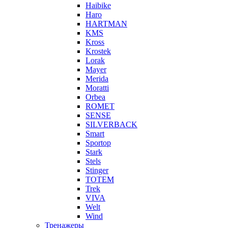
Haibike
Haro
HARTMAN
KMS
Kross
Krostek
Lorak
Mayer
Merida
Moratti
Orbea
ROMET
SENSE
SILVERBACK
Smart
Sportop
Stark
Stels
Stinger
TOTEM
Trek
VIVA
Welt
Wind
Тренажеры