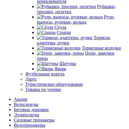
переключателя
Рубашки,
тросики, оплетки
Рули,
выносы, рулевые, кольца
Сёдла
Спицы
Тормоза,
адаптеры, ручки
Тормозные колодки
Цепи, замочки,
пины
Шатуны
Якорь
Футбольные ворота
Дартс
Туристическое оборудование
Товары по уценке
Акции
Велосипеды
Беговые дорожки
Эллипсоиды
Силовые тренажеры
Велотренажеры