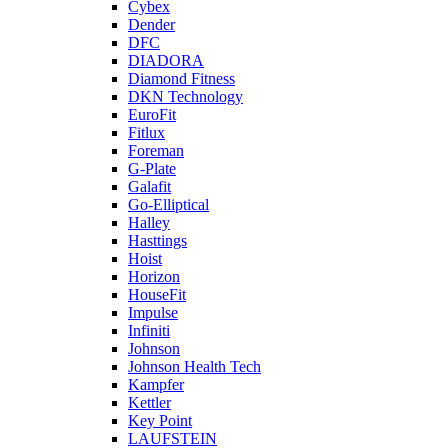
Cybex
Dender
DFC
DIADORA
Diamond Fitness
DKN Technology
EuroFit
Fitlux
Foreman
G-Plate
Galafit
Go-Elliptical
Halley
Hasttings
Hoist
Horizon
HouseFit
Impulse
Infiniti
Johnson
Johnson Health Tech
Kampfer
Kettler
Key Point
LAUFSTEIN