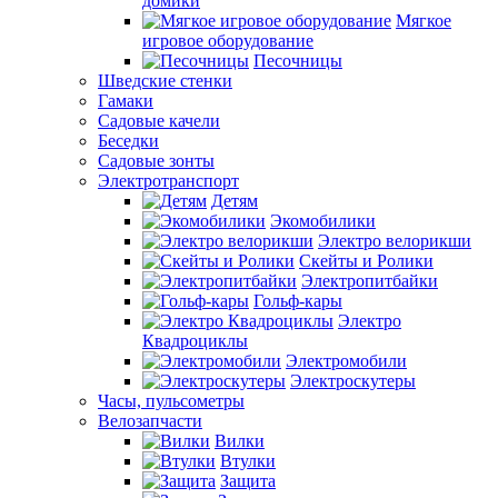
домики
Мягкое
игровое оборудование
Песочницы
Шведские стенки
Гамаки
Садовые качели
Беседки
Садовые зонты
Электротранспорт
Детям
Экомобилики
Электро велорикши
Скейты и Ролики
Электропитбайки
Гольф-кары
Электро
Квадроциклы
Электромобили
Электроскутеры
Часы, пульсометры
Велозапчасти
Вилки
Втулки
Защита