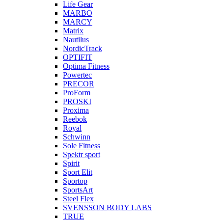
Life Gear
MARBO
MARCY
Matrix
Nautilus
NordicTrack
OPTIFIT
Optima Fitness
Powertec
PRECOR
ProForm
PROSKI
Proxima
Reebok
Royal
Schwinn
Sole Fitness
Spektr sport
Spirit
Sport Elit
Sportop
SportsArt
Steel Flex
SVENSSON BODY LABS
TRUE