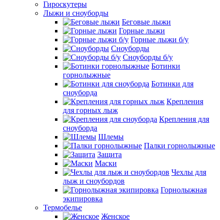
Гироскутеры
Лыжи и сноуборды
Беговые лыжи
Горные лыжи
Горные лыжи б/у
Сноуборды
Сноуборды б/у
Ботинки
горнолыжные
Ботинки для
сноуборда
Крепления
для горных лыж
Крепления для
сноуборда
Шлемы
Палки горнолыжные
Защита
Маски
Чехлы для
лыж и сноубордов
Горнолыжная
экипировка
Термобелье
Женское