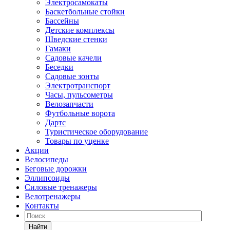
Электросамокаты
Баскетбольные стойки
Бассейны
Детские комплексы
Шведские стенки
Гамаки
Садовые качели
Беседки
Садовые зонты
Электротранспорт
Часы, пульсометры
Велозапчасти
Футбольные ворота
Дартс
Туристическое оборудование
Товары по уценке
Акции
Велосипеды
Беговые дорожки
Эллипсоиды
Силовые тренажеры
Велотренажеры
Контакты
Найти