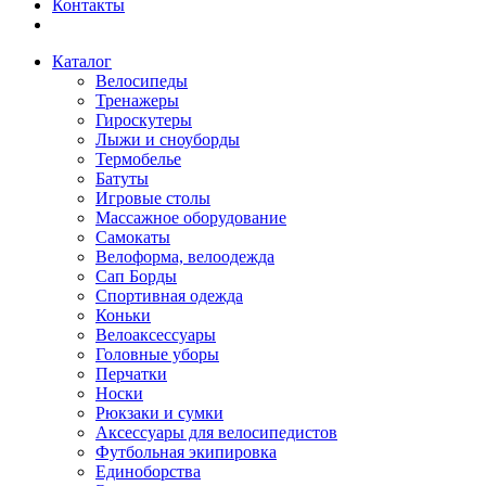
Контакты
Каталог
Велосипеды
Тренажеры
Гироскутеры
Лыжи и сноуборды
Термобелье
Батуты
Игровые столы
Массажное оборудование
Самокаты
Велоформа, велоодежда
Сап Борды
Спортивная одежда
Коньки
Велоаксессуары
Головные уборы
Перчатки
Носки
Рюкзаки и сумки
Аксессуары для велосипедистов
Футбольная экипировка
Единоборства