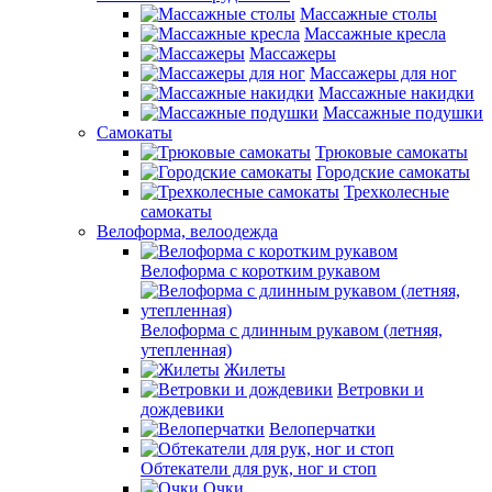
Массажные столы
Массажные кресла
Массажеры
Массажеры для ног
Массажные накидки
Массажные подушки
Самокаты
Трюковые самокаты
Городские самокаты
Трехколесные
самокаты
Велоформа, велоодежда
Велоформа с коротким рукавом
Велоформа с длинным рукавом (летняя,
утепленная)
Жилеты
Ветровки и
дождевики
Велоперчатки
Обтекатели для рук, ног и стоп
Очки