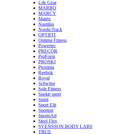
Life Gear
MARBO
MARCY
Matrix
Nautilus
NordicTrack
OPTIFIT
Optima Fitness
Powertec
PRECOR
ProForm
PROSKI
Proxima
Reebok
Royal
Schwinn
Sole Fitness
Spektr sport
Spirit
Sport Elit
Sportop
SportsArt
Steel Flex
SVENSSON BODY LABS
TRUE