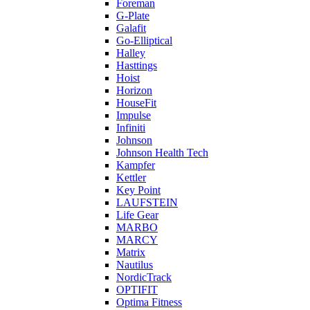
Foreman
G-Plate
Galafit
Go-Elliptical
Halley
Hasttings
Hoist
Horizon
HouseFit
Impulse
Infiniti
Johnson
Johnson Health Tech
Kampfer
Kettler
Key Point
LAUFSTEIN
Life Gear
MARBO
MARCY
Matrix
Nautilus
NordicTrack
OPTIFIT
Optima Fitness