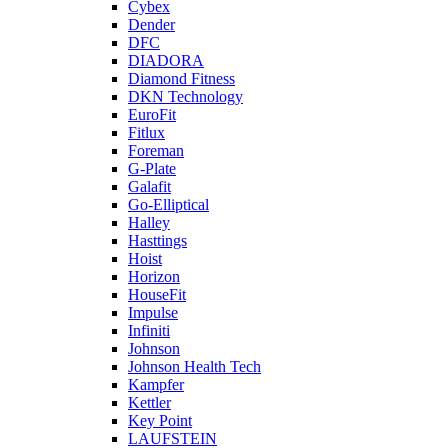
Cybex
Dender
DFC
DIADORA
Diamond Fitness
DKN Technology
EuroFit
Fitlux
Foreman
G-Plate
Galafit
Go-Elliptical
Halley
Hasttings
Hoist
Horizon
HouseFit
Impulse
Infiniti
Johnson
Johnson Health Tech
Kampfer
Kettler
Key Point
LAUFSTEIN