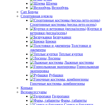
Шлема
Велообувь
Сап Борды
Спортивная одежда
Спортивные костюмы (весна-лето-осень)
Куртки и
ветровки (весна/осень)
Безрукавки
Брюки
Толстовки и
джемпера
Теплые куртки
Лосины
Лыжные костюмы
Горнолыжная
экипировка
Рубашки
Гоночные костюмы, комбинезоны
Коньки
Велоаксессуары
Гидропаки
Фары, габариты
Сумки и бардачки