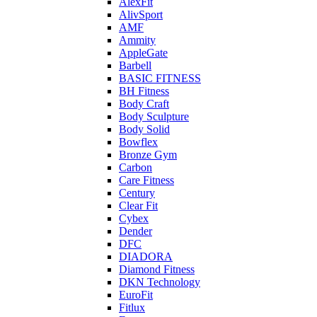
AlexFit
AlivSport
AMF
Ammity
AppleGate
Barbell
BASIC FITNESS
BH Fitness
Body Craft
Body Sculpture
Body Solid
Bowflex
Bronze Gym
Carbon
Care Fitness
Century
Clear Fit
Cybex
Dender
DFC
DIADORA
Diamond Fitness
DKN Technology
EuroFit
Fitlux