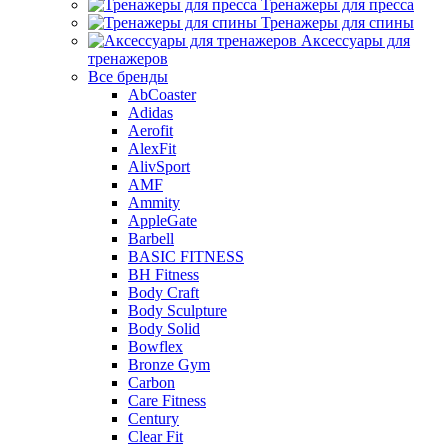
Тренажеры для пресса
Тренажеры для спины
Аксессуары для
тренажеров
Все бренды
AbCoaster
Adidas
Aerofit
AlexFit
AlivSport
AMF
Ammity
AppleGate
Barbell
BASIC FITNESS
BH Fitness
Body Craft
Body Sculpture
Body Solid
Bowflex
Bronze Gym
Carbon
Care Fitness
Century
Clear Fit