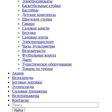
Электросамокаты
Баскетбольные стойки
Бассейны
Детские комплексы
Шведские стенки
Гамаки
Садовые качели
Беседки
Садовые зонты
Электротранспорт
Часы, пульсометры
Велозапчасти
Футбольные ворота
Дартс
Туристическое оборудование
Товары по уценке
Акции
Велосипеды
Беговые дорожки
Эллипсоиды
Силовые тренажеры
Велотренажеры
Контакты
Найти