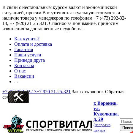
В связи с нестабильным курсом валют и экономической
ситуацией, просим Вас уточнять актуальную стоимость и
наличие товара у менеджеров по телефонам
+7 (473) 292-32-
13, +7 (920) 21-25-321
. Спасибо за понимание, приносим
извинения за доставленные неудобства.
Как купить?
Оплата и доставка
Гарантия
Наши услуги
Приведи друга
Контакты
О нас
Вакансии
...
+7 473 292-32-13
+7 920 21-25-321
Заказать звонок
Обратная
связь
г. Воронеж,
ул.
Куколкина,
д. 29
(напротив
центра