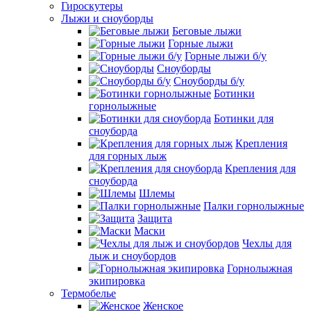
Гироскутеры
Лыжи и сноуборды
Беговые лыжи
Горные лыжи
Горные лыжи б/у
Сноуборды
Сноуборды б/у
Ботинки
горнолыжные
Ботинки для
сноуборда
Крепления
для горных лыж
Крепления для
сноуборда
Шлемы
Палки горнолыжные
Защита
Маски
Чехлы для
лыж и сноубордов
Горнолыжная
экипировка
Термобелье
Женское