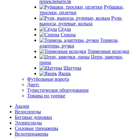
переключателя
Рубашки,
тросики, оплетки
Рули,
выносы, рулевые, кольца
Сёдла
Спицы
Тормоза,
адаптеры, ручки
Тормозные колодки
Цепи, замочки,
пины
Шатуны
Якорь
Футбольные ворота
Дартс
Туристическое оборудование
Товары по уценке
Акции
Велосипеды
Беговые дорожки
Эллипсоиды
Силовые тренажеры
Велотренажеры