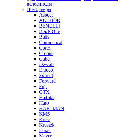
велосипеды
Все бренды
Aspect
AUTHOR
BENELLI
Black One
Bulls
Commencal
Corto
Cronus
Cube
Dewolf
Eltreco
Format
Forward
Fuji
GTX
Haibike
Haro
HARTMAN
KMS
Kross
Krostek
Lorak
Mayer