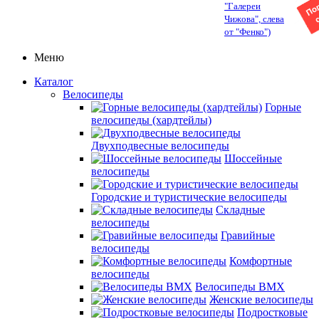
"Галереи
Чижова", слева
от "Фенко")
Меню
Каталог
Велосипеды
Горные
велосипеды (хардтейлы)
Двухподвесные велосипеды
Шоссейные
велосипеды
Городские и туристические велосипеды
Складные
велосипеды
Гравийные
велосипеды
Комфортные
велосипеды
Велосипеды BMX
Женские велосипеды
Подростковые