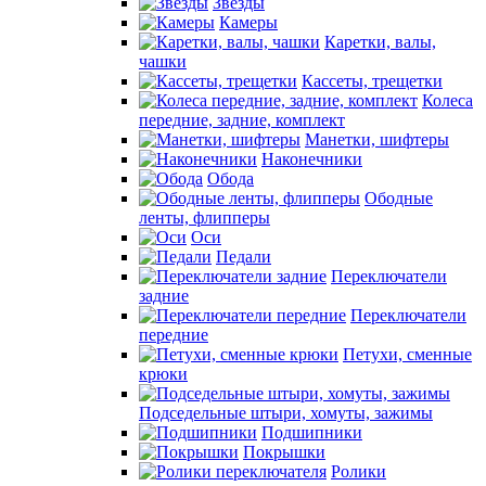
Звезды
Камеры
Каретки, валы,
чашки
Кассеты, трещетки
Колеса
передние, задние, комплект
Манетки, шифтеры
Наконечники
Обода
Ободные
ленты, флипперы
Оси
Педали
Переключатели
задние
Переключатели
передние
Петухи, сменные
крюки
Подседельные штыри, хомуты, зажимы
Подшипники
Покрышки
Ролики