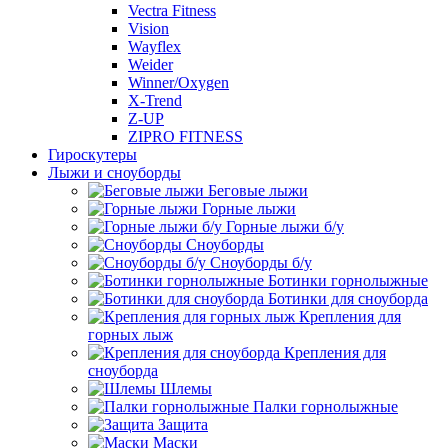
Vectra Fitness
Vision
Wayflex
Weider
Winner/Oxygen
X-Trend
Z-UP
ZIPRO FITNESS
Гироскутеры
Лыжи и сноуборды
Беговые лыжи
Горные лыжи
Горные лыжи б/у
Сноуборды
Сноуборды б/у
Ботинки горнолыжные
Ботинки для сноуборда
Крепления для
горных лыж
Крепления для
сноуборда
Шлемы
Палки горнолыжные
Защита
Маски