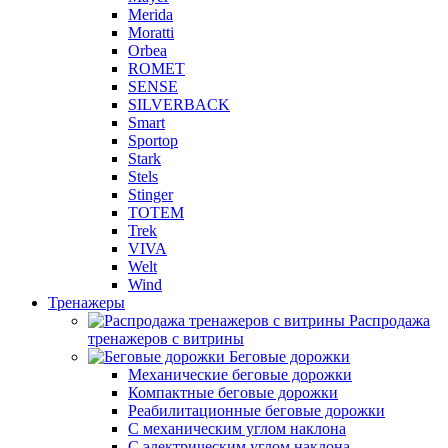
Merida
Moratti
Orbea
ROMET
SENSE
SILVERBACK
Smart
Sportop
Stark
Stels
Stinger
TOTEM
Trek
VIVA
Welt
Wind
Тренажеры
Распродажа
тренажеров с витрины
Беговые дорожки
Механические беговые дорожки
Компактные беговые дорожки
Реабилитационные беговые дорожки
С механическим углом наклона
С электрическим углом наклона