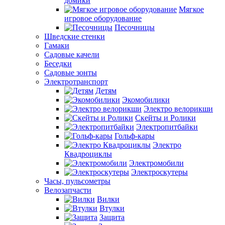
домики
Мягкое
игровое оборудование
Песочницы
Шведские стенки
Гамаки
Садовые качели
Беседки
Садовые зонты
Электротранспорт
Детям
Экомобилики
Электро велорикши
Скейты и Ролики
Электропитбайки
Гольф-кары
Электро
Квадроциклы
Электромобили
Электроскутеры
Часы, пульсометры
Велозапчасти
Вилки
Втулки
Защита