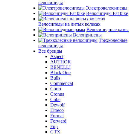
велосипеды
Электровелосипеды
Велосипеды Fat bike
Велосипеды на литых колесах
Велосипедные рамы
Велоприцепы
Трехколесные
велосипеды
Все бренды
Aspect
AUTHOR
BENELLI
Black One
Bulls
Commencal
Corto
Cronus
Cube
Dewolf
Eltreco
Format
Forward
Fuji
GTX