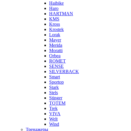
Haibike
Haro
HARTMAN
KMS
Kross
Krostek
Lorak
Mayer
Merida
Moratti
Orbea
ROMET
SENSE
SILVERBACK
Smart
Sportop
Stark
Stels
Stinger
TOTEM
Trek
VIVA
Welt
Wind
Тренажеры