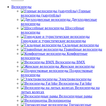
Велосипеды
Горные
велосипеды (хардтейлы)
Двухподвесные
велосипеды
Шоссейные
велосипеды
Городские и туристические велосипеды
Складные велосипеды
Гравийные велосипеды
Комфортные
велосипеды
Велосипеды BMX
Женские велосипеды
Подростковые
велосипеды
Электровелосипеды
Велосипеды Fat bike
Велосипеды на
литых колесах
Велосипедные рамы
Велоприцепы
Трехколесные