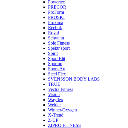
Powertec
PRECOR
ProForm
PROSKI
Proxima
Reebok
Royal
Schwinn
Sole Fitness
Spektr sport
Spirit
Sport Elit
Sportop
SportsArt
Steel Flex
SVENSSON BODY LABS
TRUE
Vectra Fitness
Vision
Wayflex
Weider
Winner/Oxygen
X-Trend
Z-UP
ZIPRO FITNESS