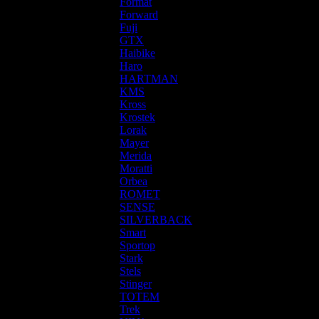
Format
Forward
Fuji
GTX
Haibike
Haro
HARTMAN
KMS
Kross
Krostek
Lorak
Mayer
Merida
Moratti
Orbea
ROMET
SENSE
SILVERBACK
Smart
Sportop
Stark
Stels
Stinger
TOTEM
Trek