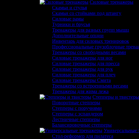
Силовые тренажеры
Скамьи и стулья
Скамьи со стойками под штангу
Силовые рамы
Турники и брусья
Тренажеры для разных групп мышц
Дополнительные опции
Инвентарь для силовых тренировок
Профессиональные грузоблочные трен
Тренажеры со свободными весами
Силовые тренажеры для ног
Силовые тренажеры для пресса
Силовые тренажеры для рук
Силовые тренажеры для плеч
Силовые тренажеры Смита
Тренажеры со встроенными весами
Тренажеры для жима лежа
Степперы и твистеры
Поворотные степперы
Степперы с поручнями
Степперы с эспандером
Лестничные степперы
Балансировочные степперы
Универсальные 
Стол-реформер для пилатеса