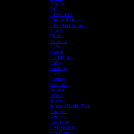
Dender
DFC
DIADORA
Diamond Fitness
DKN Technology
EuroFit
Fitlux
Foreman
G-Plate
Galafit
Go-Elliptical
Halley
Hasttings
Hoist
Horizon
HouseFit
Impulse
Infiniti
Johnson
Johnson Health Tech
Kampfer
Kettler
Key Point
LAUFSTEIN
Life Gear