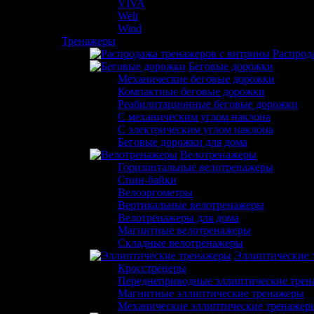
VIVA
Welt
Wind
Тренажеры
Распрод
Беговые дорожки
Механические беговые дорожки
Компактные беговые дорожки
Реабилитационные беговые дорожки
С механическим углом наклона
С электрическим углом наклона
Беговые дорожки для дома
Велотренажеры
Горизонтальные велотренажеры
Спин-байки
Велоэргометры
Вертикальные велотренажеры
Велотренажеры для дома
Магнитные велотренажеры
Складные велотренажеры
Эллиптические 
Кросстренеры
Переднеприводные эллиптические тре
Магнитные эллиптические тренажеры
Механические эллиптические тренажер