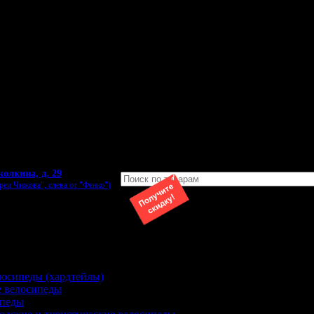
зь
колкина, д. 29
реи Чижова", слева от "Фенко")
лосипеды (хардтейлы)
 велосипеды
ипеды