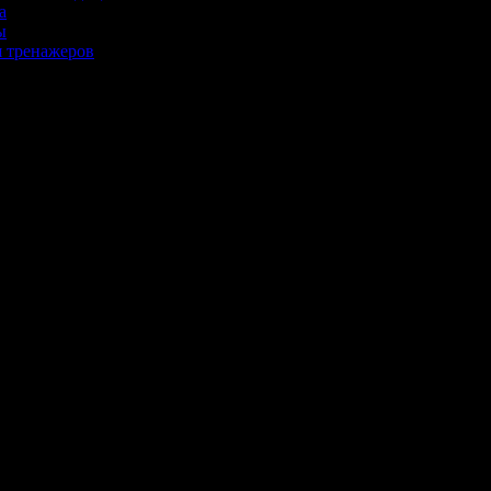
а
ы
я тренажеров