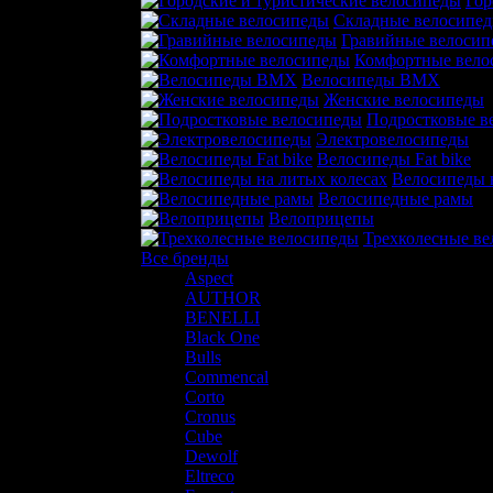
Гор
Складные велосипе
Гравийные велосип
Комфортные вело
Велосипеды BMX
Женские велосипеды
Подростковые в
Электровелосипеды
Велосипеды Fat bike
Велосипеды 
Велосипедные рамы
Велоприцепы
Трехколесные в
Все бренды
Aspect
AUTHOR
BENELLI
Black One
Bulls
Commencal
Corto
Cronus
Cube
Dewolf
Eltreco