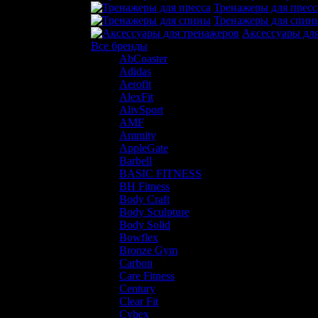
Тренажеры для пресс
Тренажеры для спин
Аксессуары дл
Все бренды
AbCoaster
Adidas
Aerofit
AlexFit
AlivSport
AMF
Ammity
AppleGate
Barbell
BASIC FITNESS
BH Fitness
Body Craft
Body Sculpture
Body Solid
Bowflex
Bronze Gym
Carbon
Care Fitness
Century
Clear Fit
Cybex