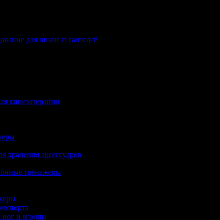
ование для штанг и гантелей
ля кинезотерапии
жеры
ля хранения аксессуаров
ионные тренажеры
жеры
рмспорта
 ног и ягодиц