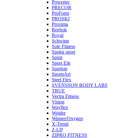
Powertec
PRECOR
ProForm
PROSKI
Proxima
Reebok
Royal
Schwinn
Sole Fitness
Spektr sport
Spirit
Sport Elit
Sportop
SportsArt
Steel Flex
SVENSSON BODY LABS
TRUE
Vectra Fitness
Vision
Wayflex
Weider
Winner/Oxygen
X-Trend
Z-UP
ZIPRO FITNESS