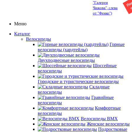
"Галереи
Чижова", слева
от "Фенко")
Меню
Каталог
Велосипеды
Горные
велосипеды (хардтейлы)
Двухподвесные велосипеды
Шоссейные
велосипеды
Городские и туристические велосипеды
Складные
велосипеды
Гравийные
велосипеды
Комфортные
велосипеды
Велосипеды BMX
Женские велосипеды
Подростковые