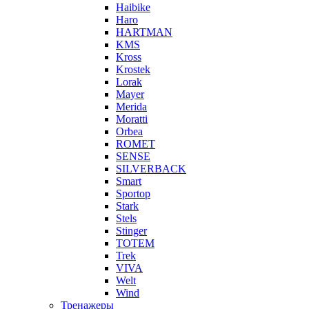
Haibike
Haro
HARTMAN
KMS
Kross
Krostek
Lorak
Mayer
Merida
Moratti
Orbea
ROMET
SENSE
SILVERBACK
Smart
Sportop
Stark
Stels
Stinger
TOTEM
Trek
VIVA
Welt
Wind
Тренажеры