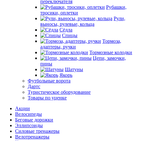
переключателя
Рубашки,
тросики, оплетки
Рули,
выносы, рулевые, кольца
Сёдла
Спицы
Тормоза,
адаптеры, ручки
Тормозные колодки
Цепи, замочки,
пины
Шатуны
Якорь
Футбольные ворота
Дартс
Туристическое оборудование
Товары по уценке
Акции
Велосипеды
Беговые дорожки
Эллипсоиды
Силовые тренажеры
Велотренажеры