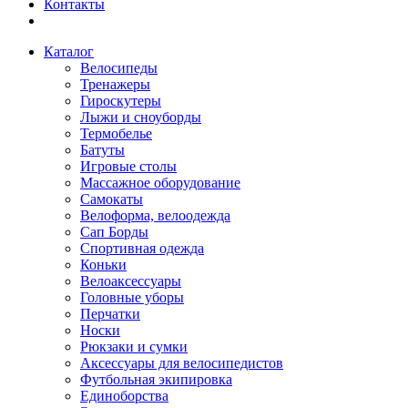
Контакты
Каталог
Велосипеды
Тренажеры
Гироскутеры
Лыжи и сноуборды
Термобелье
Батуты
Игровые столы
Массажное оборудование
Самокаты
Велоформа, велоодежда
Сап Борды
Спортивная одежда
Коньки
Велоаксессуары
Головные уборы
Перчатки
Носки
Рюкзаки и сумки
Аксессуары для велосипедистов
Футбольная экипировка
Единоборства