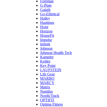
Foreman
G-Plate
Galafit
Go-Elliptical
Halley
Hasttings
Hoist
Horizon
HouseFit
Impulse
Infiniti
Johnson
Johnson Health Tech
Kampfer
Kettler
Key Point
LAUFSTEIN
Life Gear
MARBO
MARCY
Matrix
Nautilus
NordicTrack
OPTIFIT
Optima Fitness