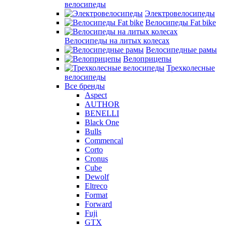
велосипеды
Электровелосипеды
Велосипеды Fat bike
Велосипеды на литых колесах
Велосипедные рамы
Велоприцепы
Трехколесные
велосипеды
Все бренды
Aspect
AUTHOR
BENELLI
Black One
Bulls
Commencal
Corto
Cronus
Cube
Dewolf
Eltreco
Format
Forward
Fuji
GTX