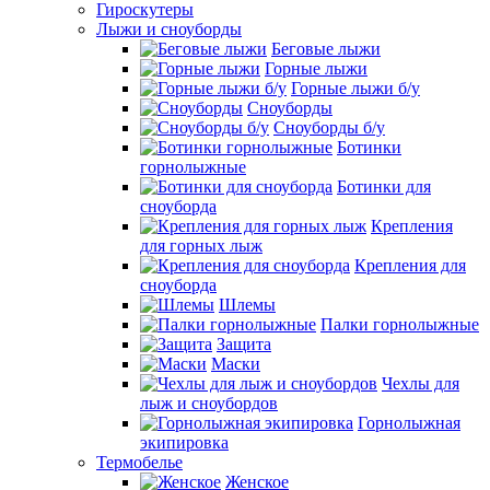
Гироскутеры
Лыжи и сноуборды
Беговые лыжи
Горные лыжи
Горные лыжи б/у
Сноуборды
Сноуборды б/у
Ботинки
горнолыжные
Ботинки для
сноуборда
Крепления
для горных лыж
Крепления для
сноуборда
Шлемы
Палки горнолыжные
Защита
Маски
Чехлы для
лыж и сноубордов
Горнолыжная
экипировка
Термобелье
Женское