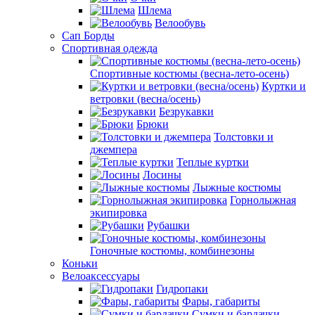
Шлема
Велообувь
Сап Борды
Спортивная одежда
Спортивные костюмы (весна-лето-осень)
Куртки и
ветровки (весна/осень)
Безрукавки
Брюки
Толстовки и
джемпера
Теплые куртки
Лосины
Лыжные костюмы
Горнолыжная
экипировка
Рубашки
Гоночные костюмы, комбинезоны
Коньки
Велоаксессуары
Гидропаки
Фары, габариты
Сумки и бардачки