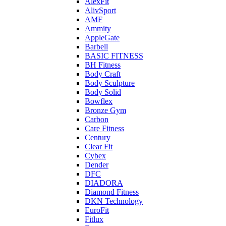
AlexFit
AlivSport
AMF
Ammity
AppleGate
Barbell
BASIC FITNESS
BH Fitness
Body Craft
Body Sculpture
Body Solid
Bowflex
Bronze Gym
Carbon
Care Fitness
Century
Clear Fit
Cybex
Dender
DFC
DIADORA
Diamond Fitness
DKN Technology
EuroFit
Fitlux