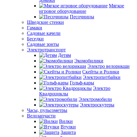
домики
Мягкое
игровое оборудование
Песочницы
Шведские стенки
Гамаки
Садовые качели
Беседки
Садовые зонты
Электротранспорт
Детям
Экомобилики
Электро велорикши
Скейты и Ролики
Электропитбайки
Гольф-кары
Электро
Квадроциклы
Электромобили
Электроскутеры
Часы, пульсометры
Велозапчасти
Вилки
Втулки
Защита