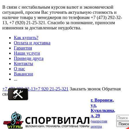
В связи с нестабильным курсом валют и экономической
ситуацией, просим Вас уточнять актуальную стоимость и
наличие товара у менеджеров по телефонам
+7 (473) 292-32-
13, +7 (920) 21-25-321
. Спасибо за понимание, приносим
извинения за доставленные неудобства.
Как купить?
Оплата и доставка
Гарантия
Наши услуги
Приведи друга
Контакты
О нас
Вакансии
...
+7 473 292-32-13
+7 920 21-25-321
Заказать звонок
Обратная
связь
г. Воронеж,
ул.
Куколкина,
д. 29
(напротив
центра