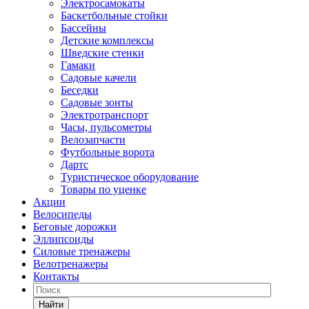
Электросамокаты
Баскетбольные стойки
Бассейны
Детские комплексы
Шведские стенки
Гамаки
Садовые качели
Беседки
Садовые зонты
Электротранспорт
Часы, пульсометры
Велозапчасти
Футбольные ворота
Дартс
Туристическое оборудование
Товары по уценке
Акции
Велосипеды
Беговые дорожки
Эллипсоиды
Силовые тренажеры
Велотренажеры
Контакты
Найти