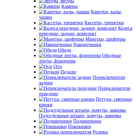
Звезды
Камеры
Каретки, валы,
чашки
Кассеты, трещетки
Колеса
передние, задние, комплект
Манетки, шифтеры
Наконечники
Обода
Ободные
ленты, флипперы
Оси
Педали
Переключатели
задние
Переключатели
передние
Петухи, сменные
крюки
Подседельные штыри, хомуты, зажимы
Подшипники
Покрышки
Ролики