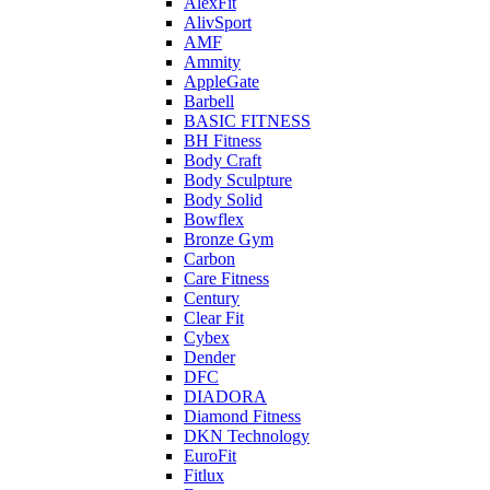
AlexFit
AlivSport
AMF
Ammity
AppleGate
Barbell
BASIC FITNESS
BH Fitness
Body Craft
Body Sculpture
Body Solid
Bowflex
Bronze Gym
Carbon
Care Fitness
Century
Clear Fit
Cybex
Dender
DFC
DIADORA
Diamond Fitness
DKN Technology
EuroFit
Fitlux