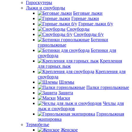
Гироскутеры
Лыжи и сноуборды
Беговые лыжи
Горные лыжи
Горные лыжи б/у
Сноуборды
Сноуборды б/у
Ботинки
горнолыжные
Ботинки для
сноуборда
Крепления
для горных лыж
Крепления для
сноуборда
Шлемы
Палки горнолыжные
Защита
Маски
Чехлы для
лыж и сноубордов
Горнолыжная
экипировка
Термобелье
Женское