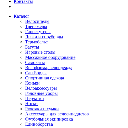
Контакты
Каталог
Велосипеды
Тренажеры
Гироскутеры
Лыжи и сноуборды
Термобелье
Батуты
Игровые столы
Массажное оборудование
Самокаты
Велоформа, велоодежда
Сап Борды
Спортивная одежда
Коньки
Велоаксессуары
Головные уборы
Перчатки
Носки
Рюкзаки и сумки
Аксессуары для велосипедистов
Футбольная экипировка
Единоборства