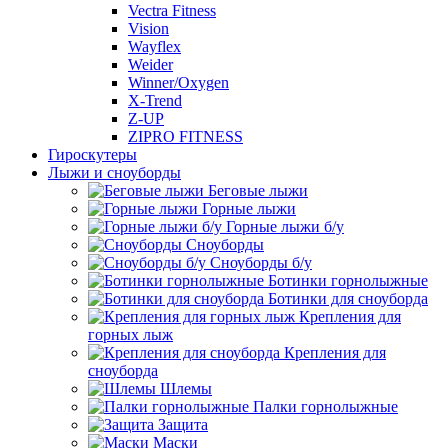
Vectra Fitness
Vision
Wayflex
Weider
Winner/Oxygen
X-Trend
Z-UP
ZIPRO FITNESS
Гироскутеры
Лыжи и сноуборды
Беговые лыжи
Горные лыжи
Горные лыжи б/у
Сноуборды
Сноуборды б/у
Ботинки горнолыжные
Ботинки для сноуборда
Крепления для
горных лыж
Крепления для
сноуборда
Шлемы
Палки горнолыжные
Защита
Маски