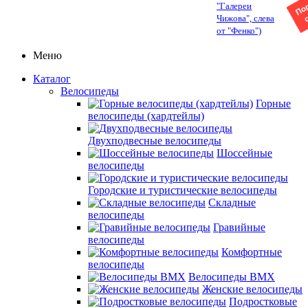
"Галереи
Чижова", слева
от "Фенко")
Меню
Каталог
Велосипеды
Горные
велосипеды (хардтейлы)
Двухподвесные велосипеды
Шоссейные
велосипеды
Городские и туристические велосипеды
Складные
велосипеды
Гравийные
велосипеды
Комфортные
велосипеды
Велосипеды BMX
Женские велосипеды
Подростковые