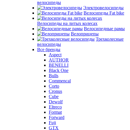
велосипеды
Электровелосипеды
Велосипеды Fat bike
Велосипеды на литых колесах
Велосипедные рамы
Велоприцепы
Трехколесные
велосипеды
Все бренды
Aspect
AUTHOR
BENELLI
Black One
Bulls
Commencal
Corto
Cronus
Cube
Dewolf
Eltreco
Format
Forward
Fuji
GTX