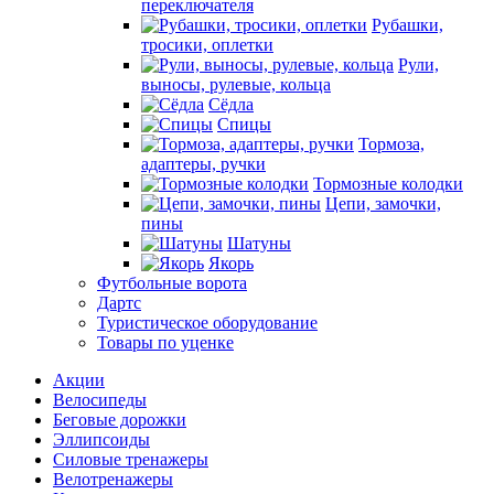
переключателя
Рубашки,
тросики, оплетки
Рули,
выносы, рулевые, кольца
Сёдла
Спицы
Тормоза,
адаптеры, ручки
Тормозные колодки
Цепи, замочки,
пины
Шатуны
Якорь
Футбольные ворота
Дартс
Туристическое оборудование
Товары по уценке
Акции
Велосипеды
Беговые дорожки
Эллипсоиды
Силовые тренажеры
Велотренажеры