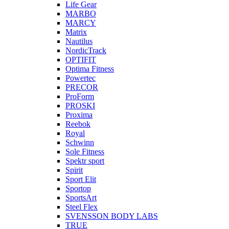
Life Gear
MARBO
MARCY
Matrix
Nautilus
NordicTrack
OPTIFIT
Optima Fitness
Powertec
PRECOR
ProForm
PROSKI
Proxima
Reebok
Royal
Schwinn
Sole Fitness
Spektr sport
Spirit
Sport Elit
Sportop
SportsArt
Steel Flex
SVENSSON BODY LABS
TRUE