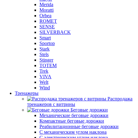
Merida
Moratti
Orbea
ROMET
SENSE
SILVERBACK
Smart
Sportop
Stark
Stels
Stinger
TOTEM
Trek
VIVA
Welt
Wind
Тренажеры
Распродажа
тренажеров с витрины
Беговые дорожки
Механические беговые дорожки
Компактные беговые дорожки
Реабилитационные беговые дорожки
С механическим углом наклона
С электрическим углом наклона