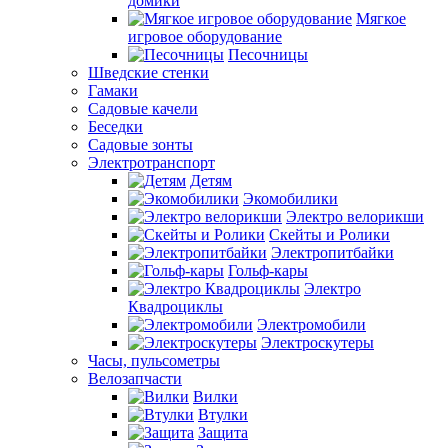
домики
Мягкое
игровое оборудование
Песочницы
Шведские стенки
Гамаки
Садовые качели
Беседки
Садовые зонты
Электротранспорт
Детям
Экомобилики
Электро велорикши
Скейты и Ролики
Электропитбайки
Гольф-кары
Электро
Квадроциклы
Электромобили
Электроскутеры
Часы, пульсометры
Велозапчасти
Вилки
Втулки
Защита