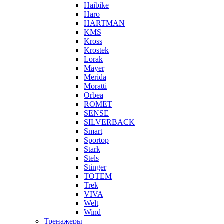
Haibike
Haro
HARTMAN
KMS
Kross
Krostek
Lorak
Mayer
Merida
Moratti
Orbea
ROMET
SENSE
SILVERBACK
Smart
Sportop
Stark
Stels
Stinger
TOTEM
Trek
VIVA
Welt
Wind
Тренажеры