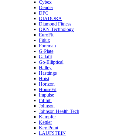
Cybex
Dender
DFC
DIADORA
Diamond Fitness
DKN Technology
EuroFit
Fitlux
Foreman
G-Plate
Galafit
Go-Elliptical
Halley
Hasttings
Hoist
Horizon
HouseFit
Impulse
Infiniti
Johnson
Johnson Health Tech
Kampfer
Kettler
Key Point
LAUFSTEIN