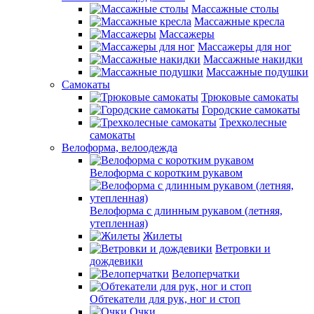
Массажные столы
Массажные кресла
Массажеры
Массажеры для ног
Массажные накидки
Массажные подушки
Самокаты
Трюковые самокаты
Городские самокаты
Трехколесные
самокаты
Велоформа, велоодежда
Велоформа с коротким рукавом
Велоформа с длинным рукавом (летняя,
утепленная)
Жилеты
Ветровки и
дождевики
Велоперчатки
Обтекатели для рук, ног и стоп
Очки