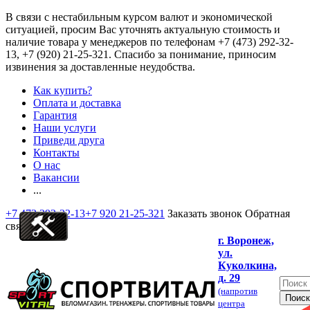
В связи с нестабильным курсом валют и экономической
ситуацией, просим Вас уточнять актуальную стоимость и
наличие товара у менеджеров по телефонам
+7 (473) 292-32-
13, +7 (920) 21-25-321
. Спасибо за понимание, приносим
извинения за доставленные неудобства.
Как купить?
Оплата и доставка
Гарантия
Наши услуги
Приведи друга
Контакты
О нас
Вакансии
...
+7 473 292-32-13
+7 920 21-25-321
Заказать звонок
Обратная
связь
г. Воронеж,
ул.
Куколкина,
д. 29
(напротив
центра