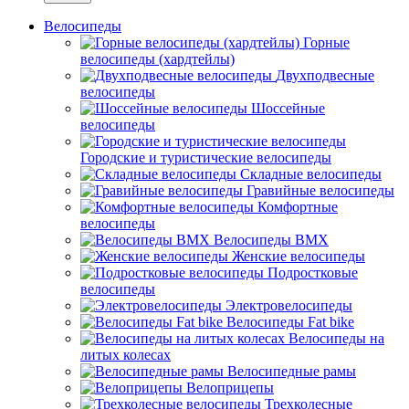
Велосипеды
Горные
велосипеды (хардтейлы)
Двухподвесные
велосипеды
Шоссейные
велосипеды
Городские и туристические велосипеды
Складные велосипеды
Гравийные велосипеды
Комфортные
велосипеды
Велосипеды BMX
Женские велосипеды
Подростковые
велосипеды
Электровелосипеды
Велосипеды Fat bike
Велосипеды на
литых колесах
Велосипедные рамы
Велоприцепы
Трехколесные