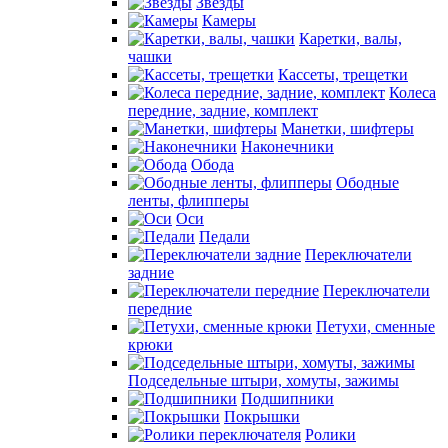
Звезды
Камеры
Каретки, валы,
чашки
Кассеты, трещетки
Колеса
передние, задние, комплект
Манетки, шифтеры
Наконечники
Обода
Ободные
ленты, флипперы
Оси
Педали
Переключатели
задние
Переключатели
передние
Петухи, сменные
крюки
Подседельные штыри, хомуты, зажимы
Подшипники
Покрышки
Ролики