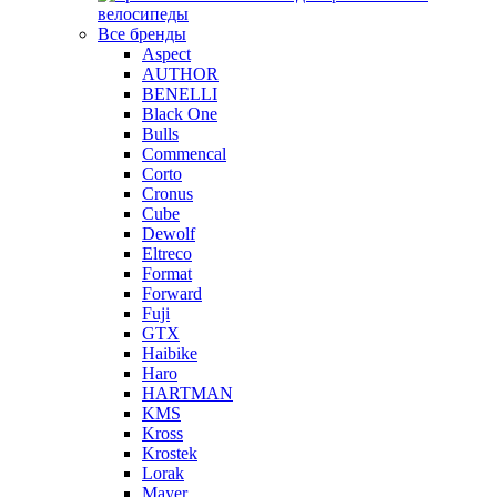
велосипеды
Все бренды
Aspect
AUTHOR
BENELLI
Black One
Bulls
Commencal
Corto
Cronus
Cube
Dewolf
Eltreco
Format
Forward
Fuji
GTX
Haibike
Haro
HARTMAN
KMS
Kross
Krostek
Lorak
Mayer