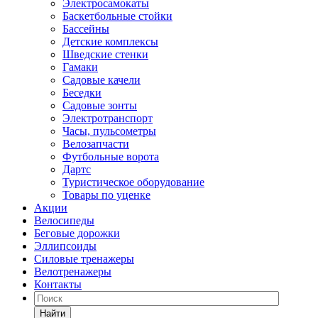
Электросамокаты
Баскетбольные стойки
Бассейны
Детские комплексы
Шведские стенки
Гамаки
Садовые качели
Беседки
Садовые зонты
Электротранспорт
Часы, пульсометры
Велозапчасти
Футбольные ворота
Дартс
Туристическое оборудование
Товары по уценке
Акции
Велосипеды
Беговые дорожки
Эллипсоиды
Силовые тренажеры
Велотренажеры
Контакты
Найти