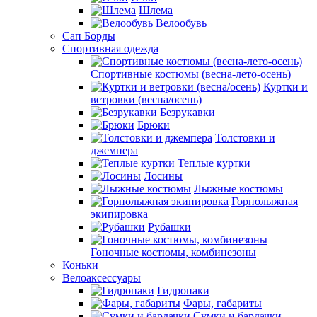
Шлема
Велообувь
Сап Борды
Спортивная одежда
Спортивные костюмы (весна-лето-осень)
Куртки и
ветровки (весна/осень)
Безрукавки
Брюки
Толстовки и
джемпера
Теплые куртки
Лосины
Лыжные костюмы
Горнолыжная
экипировка
Рубашки
Гоночные костюмы, комбинезоны
Коньки
Велоаксессуары
Гидропаки
Фары, габариты
Сумки и бардачки