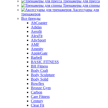
Тренажеры для пресса
Тренажеры для спины
Аксессуары для
тренажеров
Все бренды
AbCoaster
Adidas
Aerofit
AlexFit
AlivSport
AMF
Ammity
AppleGate
Barbell
BASIC FITNESS
BH Fitness
Body Craft
Body Sculpture
Body Solid
Bowflex
Bronze Gym
Carbon
Care Fitness
Century
Clear Fit