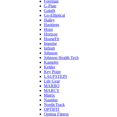
Foreman
G-Plate
Galafit
Go-Elliptical
Halley
Hasttings
Hoist
Horizon
HouseFit
Impulse
Infiniti
Johnson
Johnson Health Tech
Kampfer
Kettler
Key Point
LAUFSTEIN
Life Gear
MARBO
MARCY
Matrix
Nautilus
NordicTrack
OPTIFIT
Optima Fitness