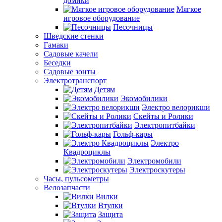
домики
Мягкое
игровое оборудование
Песочницы
Шведские стенки
Гамаки
Садовые качели
Беседки
Садовые зонты
Электротранспорт
Детям
Экомобилики
Электро велорикши
Скейты и Ролики
Электропитбайки
Гольф-кары
Электро
Квадроциклы
Электромобили
Электроскутеры
Часы, пульсометры
Велозапчасти
Вилки
Втулки
Защита