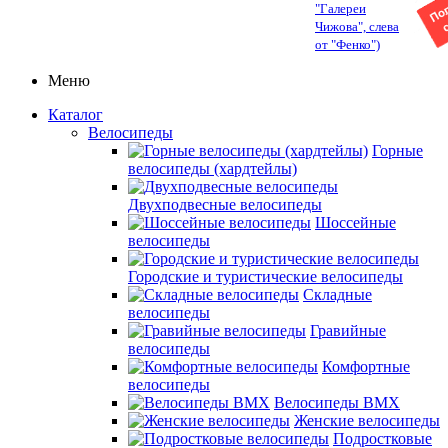
"Галереи
Чижова", слева
от "Фенко")
Меню
Каталог
Велосипеды
Горные
велосипеды (хардтейлы)
Двухподвесные велосипеды
Шоссейные
велосипеды
Городские и туристические велосипеды
Складные
велосипеды
Гравийные
велосипеды
Комфортные
велосипеды
Велосипеды BMX
Женские велосипеды
Подростковые