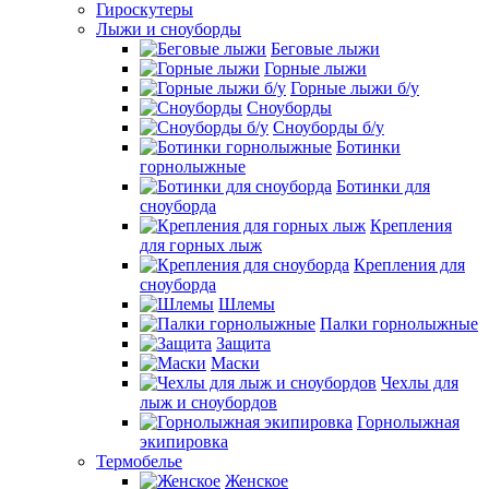
Гироскутеры
Лыжи и сноуборды
Беговые лыжи
Горные лыжи
Горные лыжи б/у
Сноуборды
Сноуборды б/у
Ботинки
горнолыжные
Ботинки для
сноуборда
Крепления
для горных лыж
Крепления для
сноуборда
Шлемы
Палки горнолыжные
Защита
Маски
Чехлы для
лыж и сноубордов
Горнолыжная
экипировка
Термобелье
Женское