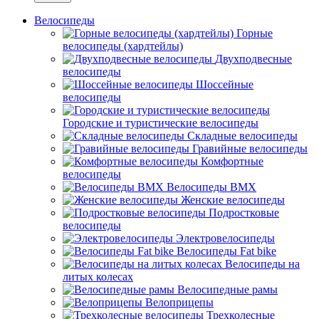
Велосипеды
Горные
велосипеды (хардтейлы)
Двухподвесные
велосипеды
Шоссейные
велосипеды
Городские и туристические велосипеды
Складные велосипеды
Гравийные велосипеды
Комфортные
велосипеды
Велосипеды BMX
Женские велосипеды
Подростковые
велосипеды
Электровелосипеды
Велосипеды Fat bike
Велосипеды на
литых колесах
Велосипедные рамы
Велоприцепы
Трехколесные