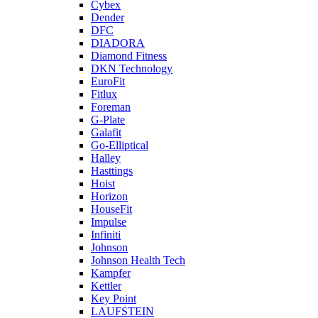
Cybex
Dender
DFC
DIADORA
Diamond Fitness
DKN Technology
EuroFit
Fitlux
Foreman
G-Plate
Galafit
Go-Elliptical
Halley
Hasttings
Hoist
Horizon
HouseFit
Impulse
Infiniti
Johnson
Johnson Health Tech
Kampfer
Kettler
Key Point
LAUFSTEIN