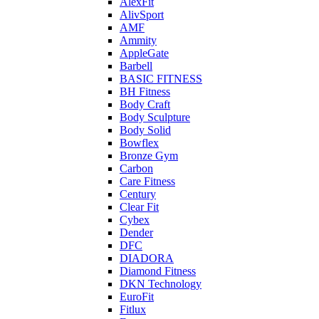
AlexFit
AlivSport
AMF
Ammity
AppleGate
Barbell
BASIC FITNESS
BH Fitness
Body Craft
Body Sculpture
Body Solid
Bowflex
Bronze Gym
Carbon
Care Fitness
Century
Clear Fit
Cybex
Dender
DFC
DIADORA
Diamond Fitness
DKN Technology
EuroFit
Fitlux