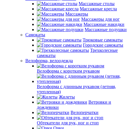
Массажные столы
Массажные кресла
Массажеры
Массажеры для ног
Массажные накидки
Массажные подушки
Самокаты
Трюковые самокаты
Городские самокаты
Трехколесные
самокаты
Велоформа, велоодежда
Велоформа с коротким рукавом
Велоформа с длинным рукавом (летняя,
утепленная)
Жилеты
Ветровки и
дождевики
Велоперчатки
Обтекатели для рук, ног и стоп
Очки