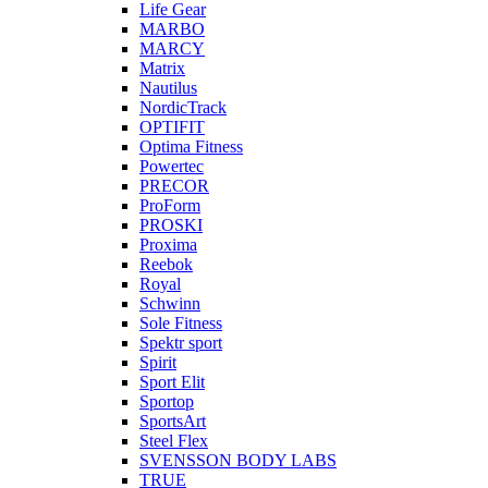
Life Gear
MARBO
MARCY
Matrix
Nautilus
NordicTrack
OPTIFIT
Optima Fitness
Powertec
PRECOR
ProForm
PROSKI
Proxima
Reebok
Royal
Schwinn
Sole Fitness
Spektr sport
Spirit
Sport Elit
Sportop
SportsArt
Steel Flex
SVENSSON BODY LABS
TRUE