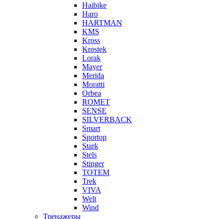
Haibike
Haro
HARTMAN
KMS
Kross
Krostek
Lorak
Mayer
Merida
Moratti
Orbea
ROMET
SENSE
SILVERBACK
Smart
Sportop
Stark
Stels
Stinger
TOTEM
Trek
VIVA
Welt
Wind
Тренажеры