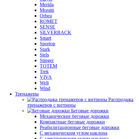
Merida
Moratti
Orbea
ROMET
SENSE
SILVERBACK
Smart
Sportop
Stark
Stels
Stinger
TOTEM
Trek
VIVA
Welt
Wind
Тренажеры
Распродажа
тренажеров с витрины
Беговые дорожки
Механические беговые дорожки
Компактные беговые дорожки
Реабилитационные беговые дорожки
С механическим углом наклона
С электрическим углом наклона