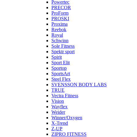
Powertec
PRECOR
ProForm
PROSKI
Proxima
Reebok
Royal
Schwinn
Sole Fitness
Spektr sport
Spirit
Sport Elit
Sportop
SportsArt
Steel Flex
SVENSSON BODY LABS
TRUE
Vectra Fitness
Vision
Wayflex
Weider
Winner/Oxygen
X-Trend
Z-UP
ZIPRO FITNESS