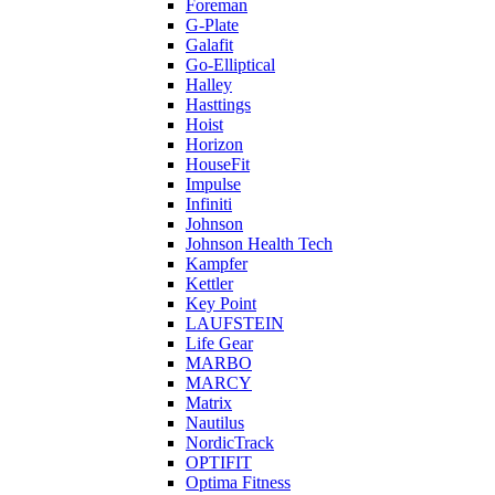
Foreman
G-Plate
Galafit
Go-Elliptical
Halley
Hasttings
Hoist
Horizon
HouseFit
Impulse
Infiniti
Johnson
Johnson Health Tech
Kampfer
Kettler
Key Point
LAUFSTEIN
Life Gear
MARBO
MARCY
Matrix
Nautilus
NordicTrack
OPTIFIT
Optima Fitness