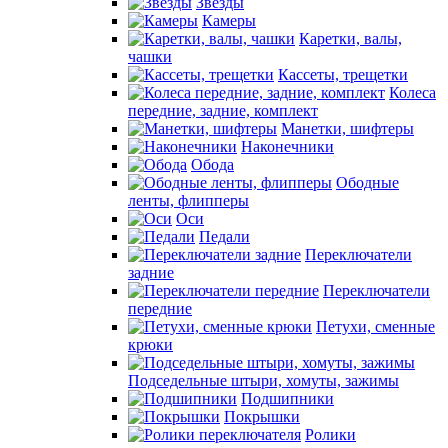
Звезды
Камеры
Каретки, валы,
чашки
Кассеты, трещетки
Колеса
передние, задние, комплект
Манетки, шифтеры
Наконечники
Обода
Ободные
ленты, флипперы
Оси
Педали
Переключатели
задние
Переключатели
передние
Петухи, сменные
крюки
Подседельные штыри, хомуты, зажимы
Подшипники
Покрышки
Ролики