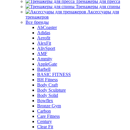
Тренажеры для пресса
Тренажеры для спины
Аксессуары для
тренажеров
Все бренды
AbCoaster
Adidas
Aerofit
AlexFit
AlivSport
AMF
Ammity
AppleGate
Barbell
BASIC FITNESS
BH Fitness
Body Craft
Body Sculpture
Body Solid
Bowflex
Bronze Gym
Carbon
Care Fitness
Century
Clear Fit