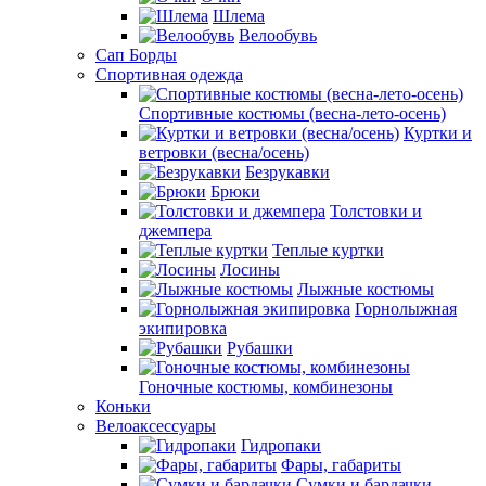
Шлема
Велообувь
Сап Борды
Спортивная одежда
Спортивные костюмы (весна-лето-осень)
Куртки и
ветровки (весна/осень)
Безрукавки
Брюки
Толстовки и
джемпера
Теплые куртки
Лосины
Лыжные костюмы
Горнолыжная
экипировка
Рубашки
Гоночные костюмы, комбинезоны
Коньки
Велоаксессуары
Гидропаки
Фары, габариты
Сумки и бардачки