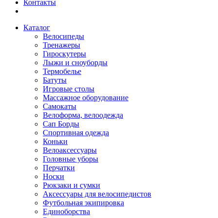
Контакты
Каталог
Велосипеды
Тренажеры
Гироскутеры
Лыжи и сноуборды
Термобелье
Батуты
Игровые столы
Массажное оборудование
Самокаты
Велоформа, велоодежда
Сап Борды
Спортивная одежда
Коньки
Велоаксессуары
Головные уборы
Перчатки
Носки
Рюкзаки и сумки
Аксессуары для велосипедистов
Футбольная экипировка
Единоборства