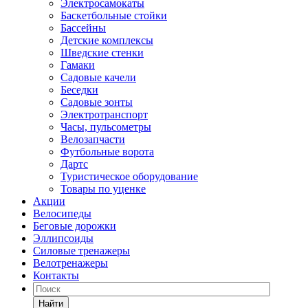
Электросамокаты
Баскетбольные стойки
Бассейны
Детские комплексы
Шведские стенки
Гамаки
Садовые качели
Беседки
Садовые зонты
Электротранспорт
Часы, пульсометры
Велозапчасти
Футбольные ворота
Дартс
Туристическое оборудование
Товары по уценке
Акции
Велосипеды
Беговые дорожки
Эллипсоиды
Силовые тренажеры
Велотренажеры
Контакты
Найти