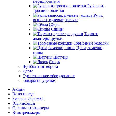
переключателя
Рубашки,
тросики, оплетки
Рули,
выносы, рулевые, кольца
Сёдла
Спицы
Тормоза,
адаптеры, ручки
Тормозные колодки
Цепи, замочки,
пины
Шатуны
Якорь
Футбольные ворота
Дартс
Туристическое оборудование
Товары по уценке
Акции
Велосипеды
Беговые дорожки
Эллипсоиды
Силовые тренажеры
Велотренажеры