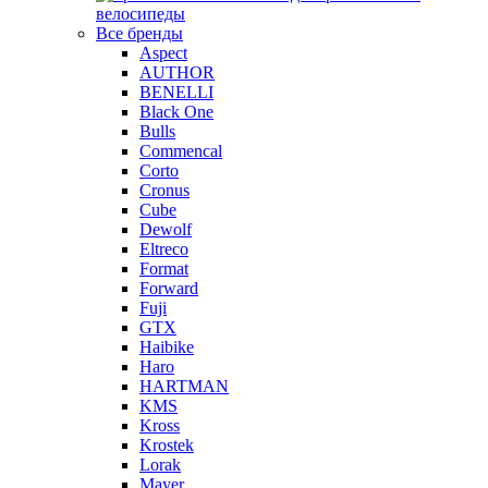
велосипеды
Все бренды
Aspect
AUTHOR
BENELLI
Black One
Bulls
Commencal
Corto
Cronus
Cube
Dewolf
Eltreco
Format
Forward
Fuji
GTX
Haibike
Haro
HARTMAN
KMS
Kross
Krostek
Lorak
Mayer