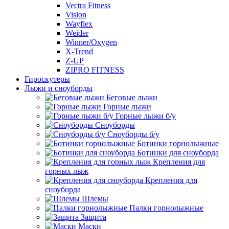
Vectra Fitness
Vision
Wayflex
Weider
Winner/Oxygen
X-Trend
Z-UP
ZIPRO FITNESS
Гироскутеры
Лыжи и сноуборды
Беговые лыжи
Горные лыжи
Горные лыжи б/у
Сноуборды
Сноуборды б/у
Ботинки горнолыжные
Ботинки для сноуборда
Крепления для
горных лыж
Крепления для
сноуборда
Шлемы
Палки горнолыжные
Защита
Маски