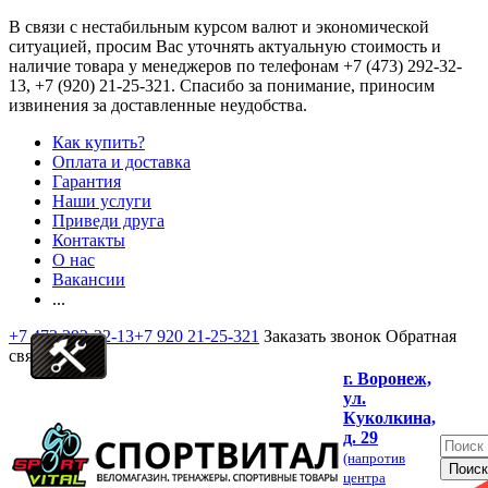
В связи с нестабильным курсом валют и экономической
ситуацией, просим Вас уточнять актуальную стоимость и
наличие товара у менеджеров по телефонам
+7 (473) 292-32-
13, +7 (920) 21-25-321
. Спасибо за понимание, приносим
извинения за доставленные неудобства.
Как купить?
Оплата и доставка
Гарантия
Наши услуги
Приведи друга
Контакты
О нас
Вакансии
...
+7 473 292-32-13
+7 920 21-25-321
Заказать звонок
Обратная
связь
г. Воронеж,
ул.
Куколкина,
д. 29
(напротив
центра