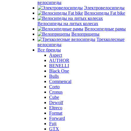
велосипеды
Электровелосипеды
Велосипеды Fat bike
Велосипеды на литых колесах
Велосипедные рамы
Велоприцепы
Трехколесные
велосипеды
Все бренды
Aspect
AUTHOR
BENELLI
Black One
Bulls
Commencal
Corto
Cronus
Cube
Dewolf
Eltreco
Format
Forward
Fuji
GTX