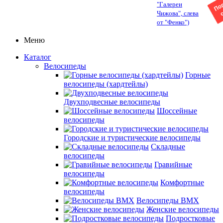
"Галереи
Чижова", слева
от "Фенко")
Меню
Каталог
Велосипеды
Горные
велосипеды (хардтейлы)
Двухподвесные велосипеды
Шоссейные
велосипеды
Городские и туристические велосипеды
Складные
велосипеды
Гравийные
велосипеды
Комфортные
велосипеды
Велосипеды BMX
Женские велосипеды
Подростковые