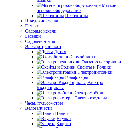
домики
Мягкое
игровое оборудование
Песочницы
Шведские стенки
Гамаки
Садовые качели
Беседки
Садовые зонты
Электротранспорт
Детям
Экомобилики
Электро велорикши
Скейты и Ролики
Электропитбайки
Гольф-кары
Электро
Квадроциклы
Электромобили
Электроскутеры
Часы, пульсометры
Велозапчасти
Вилки
Втулки
Защита