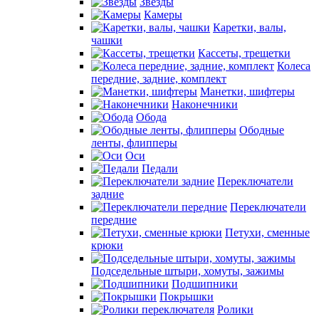
Звезды
Камеры
Каретки, валы,
чашки
Кассеты, трещетки
Колеса
передние, задние, комплект
Манетки, шифтеры
Наконечники
Обода
Ободные
ленты, флипперы
Оси
Педали
Переключатели
задние
Переключатели
передние
Петухи, сменные
крюки
Подседельные штыри, хомуты, зажимы
Подшипники
Покрышки
Ролики