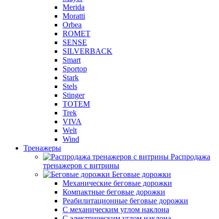
Merida
Moratti
Orbea
ROMET
SENSE
SILVERBACK
Smart
Sportop
Stark
Stels
Stinger
TOTEM
Trek
VIVA
Welt
Wind
Тренажеры
Распродажа
тренажеров с витрины
Беговые дорожки
Механические беговые дорожки
Компактные беговые дорожки
Реабилитационные беговые дорожки
С механическим углом наклона
С электрическим углом наклона