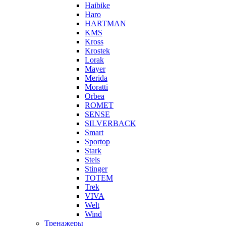
Haibike
Haro
HARTMAN
KMS
Kross
Krostek
Lorak
Mayer
Merida
Moratti
Orbea
ROMET
SENSE
SILVERBACK
Smart
Sportop
Stark
Stels
Stinger
TOTEM
Trek
VIVA
Welt
Wind
Тренажеры