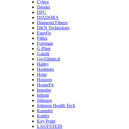
Cybex
Dender
DFC
DIADORA
Diamond Fitness
DKN Technology
EuroFit
Fitlux
Foreman
G-Plate
Galafit
Go-Elliptical
Halley
Hasttings
Hoist
Horizon
HouseFit
Impulse
Infiniti
Johnson
Johnson Health Tech
Kampfer
Kettler
Key Point
LAUFSTEIN