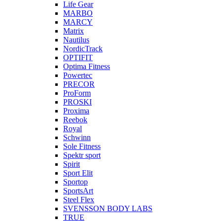
Life Gear
MARBO
MARCY
Matrix
Nautilus
NordicTrack
OPTIFIT
Optima Fitness
Powertec
PRECOR
ProForm
PROSKI
Proxima
Reebok
Royal
Schwinn
Sole Fitness
Spektr sport
Spirit
Sport Elit
Sportop
SportsArt
Steel Flex
SVENSSON BODY LABS
TRUE