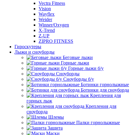
Vectra Fitness
Vision
Wayflex
Weider
Winner/Oxygen
X-Trend
Z-UP
ZIPRO FITNESS
Гироскутеры
Лыжи и сноуборды
Беговые лыжи
Горные лыжи
Горные лыжи б/у
Сноуборды
Сноуборды б/у
Ботинки горнолыжные
Ботинки для сноуборда
Крепления для
горных лыж
Крепления для
сноуборда
Шлемы
Палки горнолыжные
Защита
Маски