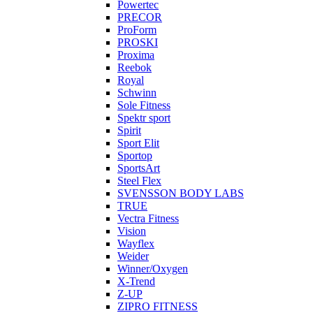
Powertec
PRECOR
ProForm
PROSKI
Proxima
Reebok
Royal
Schwinn
Sole Fitness
Spektr sport
Spirit
Sport Elit
Sportop
SportsArt
Steel Flex
SVENSSON BODY LABS
TRUE
Vectra Fitness
Vision
Wayflex
Weider
Winner/Oxygen
X-Trend
Z-UP
ZIPRO FITNESS