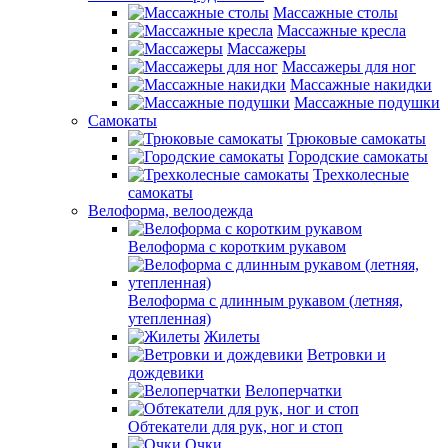
Массажные столы
Массажные кресла
Массажеры
Массажеры для ног
Массажные накидки
Массажные подушки
Самокаты
Трюковые самокаты
Городские самокаты
Трехколесные
самокаты
Велоформа, велоодежда
Велоформа с коротким рукавом
Велоформа с длинным рукавом (летняя,
утепленная)
Жилеты
Ветровки и
дождевики
Велоперчатки
Обтекатели для рук, ног и стоп
Очки