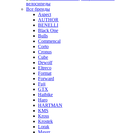
велосипеды
Все бренды
Aspect
AUTHOR
BENELLI
Black One
Bulls
Commencal
Corto
Cronus
Cube
Dewolf
Eltreco
Format
Forward
Fuji
GTX
Haibike
Haro
HARTMAN
KMS
Kross
Krostek
Lorak
Mayer