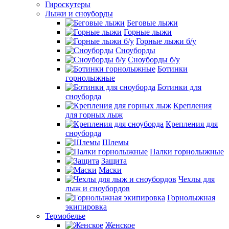
Гироскутеры
Лыжи и сноуборды
Беговые лыжи
Горные лыжи
Горные лыжи б/у
Сноуборды
Сноуборды б/у
Ботинки
горнолыжные
Ботинки для
сноуборда
Крепления
для горных лыж
Крепления для
сноуборда
Шлемы
Палки горнолыжные
Защита
Маски
Чехлы для
лыж и сноубордов
Горнолыжная
экипировка
Термобелье
Женское