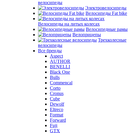
велосипеды
Электровелосипеды
Велосипеды Fat bike
Велосипеды на литых колесах
Велосипедные рамы
Велоприцепы
Трехколесные
велосипеды
Все бренды
Aspect
AUTHOR
BENELLI
Black One
Bulls
Commencal
Corto
Cronus
Cube
Dewolf
Eltreco
Format
Forward
Fuji
GTX