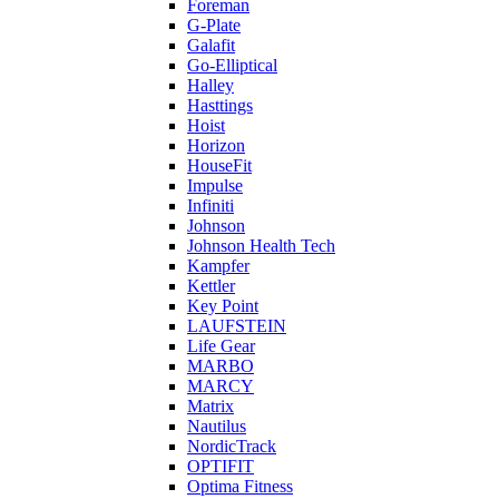
Foreman
G-Plate
Galafit
Go-Elliptical
Halley
Hasttings
Hoist
Horizon
HouseFit
Impulse
Infiniti
Johnson
Johnson Health Tech
Kampfer
Kettler
Key Point
LAUFSTEIN
Life Gear
MARBO
MARCY
Matrix
Nautilus
NordicTrack
OPTIFIT
Optima Fitness