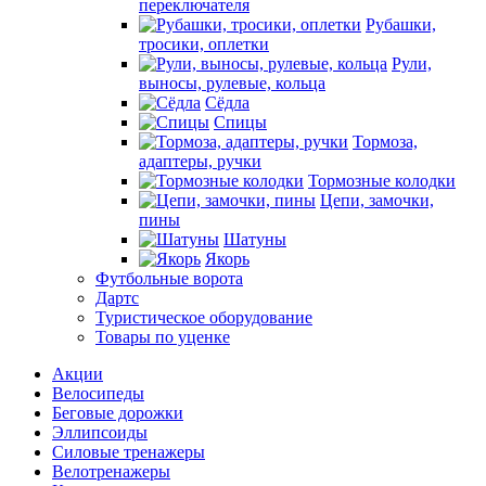
переключателя
Рубашки,
тросики, оплетки
Рули,
выносы, рулевые, кольца
Сёдла
Спицы
Тормоза,
адаптеры, ручки
Тормозные колодки
Цепи, замочки,
пины
Шатуны
Якорь
Футбольные ворота
Дартс
Туристическое оборудование
Товары по уценке
Акции
Велосипеды
Беговые дорожки
Эллипсоиды
Силовые тренажеры
Велотренажеры