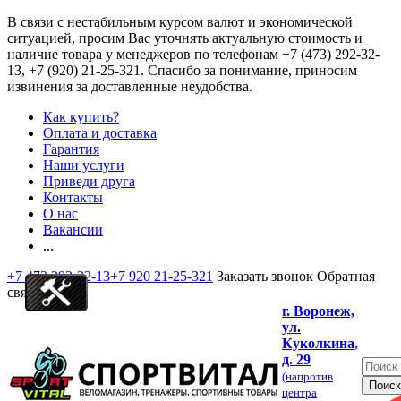
В связи с нестабильным курсом валют и экономической
ситуацией, просим Вас уточнять актуальную стоимость и
наличие товара у менеджеров по телефонам
+7 (473) 292-32-
13, +7 (920) 21-25-321
. Спасибо за понимание, приносим
извинения за доставленные неудобства.
Как купить?
Оплата и доставка
Гарантия
Наши услуги
Приведи друга
Контакты
О нас
Вакансии
...
+7 473 292-32-13
+7 920 21-25-321
Заказать звонок
Обратная
связь
г. Воронеж,
ул.
Куколкина,
д. 29
(напротив
центра