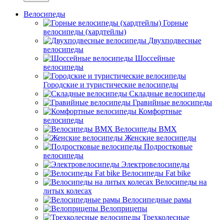
Велосипеды
Горные
велосипеды (хардтейлы)
Двухподвесные
велосипеды
Шоссейные
велосипеды
Городские и туристические велосипеды
Складные велосипеды
Гравийные велосипеды
Комфортные
велосипеды
Велосипеды BMX
Женские велосипеды
Подростковые
велосипеды
Электровелосипеды
Велосипеды Fat bike
Велосипеды на
литых колесах
Велосипедные рамы
Велоприцепы
Трехколесные