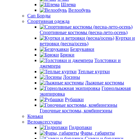
Шлема
Велообувь
Сап Борды
Спортивная одежда
Спортивные костюмы (весна-лето-осень)
Куртки и
ветровки (весна/осень)
Безрукавки
Брюки
Толстовки и
джемпера
Теплые куртки
Лосины
Лыжные костюмы
Горнолыжная
экипировка
Рубашки
Гоночные костюмы, комбинезоны
Коньки
Велоаксессуары
Гидропаки
Фары, габариты
Сумки и бардачки