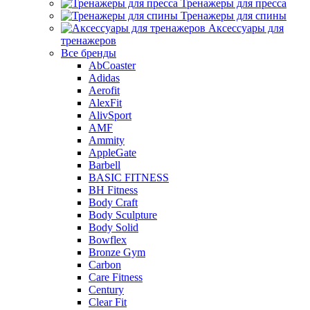
Тренажеры для пресса
Тренажеры для спины
Аксессуары для
тренажеров
Все бренды
AbCoaster
Adidas
Aerofit
AlexFit
AlivSport
AMF
Ammity
AppleGate
Barbell
BASIC FITNESS
BH Fitness
Body Craft
Body Sculpture
Body Solid
Bowflex
Bronze Gym
Carbon
Care Fitness
Century
Clear Fit