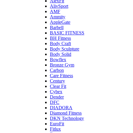
AlexFit
AlivSport
AMF
Ammity
AppleGate
Barbell
BASIC FITNESS
BH Fitness
Body Craft
Body Sculpture
Body Solid
Bowflex
Bronze Gym
Carbon
Care Fitness
Century
Clear Fit
Cybex
Dender
DFC
DIADORA
Diamond Fitness
DKN Technology
EuroFit
Fitlux