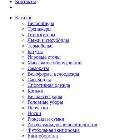
Контакты
Каталог
Велосипеды
Тренажеры
Гироскутеры
Лыжи и сноуборды
Термобелье
Батуты
Игровые столы
Массажное оборудование
Самокаты
Велоформа, велоодежда
Сап Борды
Спортивная одежда
Коньки
Велоаксессуары
Головные уборы
Перчатки
Носки
Рюкзаки и сумки
Аксессуары для велосипедистов
Футбольная экипировка
Единоборства