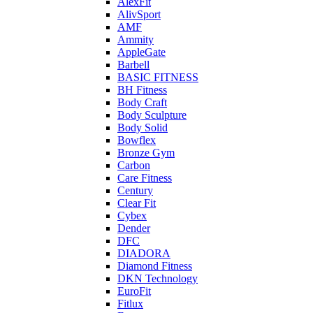
AlexFit
AlivSport
AMF
Ammity
AppleGate
Barbell
BASIC FITNESS
BH Fitness
Body Craft
Body Sculpture
Body Solid
Bowflex
Bronze Gym
Carbon
Care Fitness
Century
Clear Fit
Cybex
Dender
DFC
DIADORA
Diamond Fitness
DKN Technology
EuroFit
Fitlux