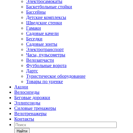
Электросамокаты
Баскетбольные стойки
Бассейны
Детские комплексы
Шведские стенки
Гамаки
Садовые качели
Беседки
Садовые зонты
Электротранспорт
Часы, пульсометры
Велозапчасти
Футбольные ворота
Дартс
Туристическое оборудование
Товары по уценке
Акции
Велосипеды
Беговые дорожки
Эллипсоиды
Силовые тренажеры
Велотренажеры
Контакты
Найти