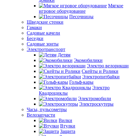
домики
Мягкое
игровое оборудование
Песочницы
Шведские стенки
Гамаки
Садовые качели
Беседки
Садовые зонты
Электротранспорт
Детям
Экомобилики
Электро велорикши
Скейты и Ролики
Электропитбайки
Гольф-кары
Электро
Квадроциклы
Электромобили
Электроскутеры
Часы, пульсометры
Велозапчасти
Вилки
Втулки
Защита