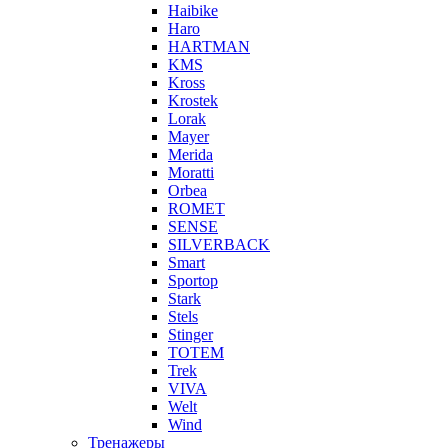
Haibike
Haro
HARTMAN
KMS
Kross
Krostek
Lorak
Mayer
Merida
Moratti
Orbea
ROMET
SENSE
SILVERBACK
Smart
Sportop
Stark
Stels
Stinger
TOTEM
Trek
VIVA
Welt
Wind
Тренажеры