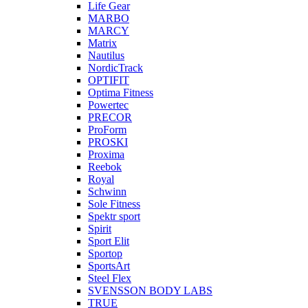
Life Gear
MARBO
MARCY
Matrix
Nautilus
NordicTrack
OPTIFIT
Optima Fitness
Powertec
PRECOR
ProForm
PROSKI
Proxima
Reebok
Royal
Schwinn
Sole Fitness
Spektr sport
Spirit
Sport Elit
Sportop
SportsArt
Steel Flex
SVENSSON BODY LABS
TRUE