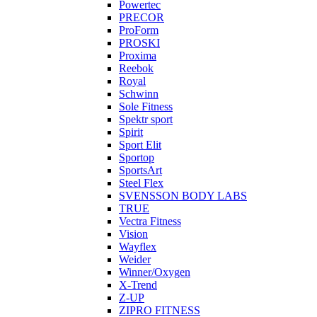
Powertec
PRECOR
ProForm
PROSKI
Proxima
Reebok
Royal
Schwinn
Sole Fitness
Spektr sport
Spirit
Sport Elit
Sportop
SportsArt
Steel Flex
SVENSSON BODY LABS
TRUE
Vectra Fitness
Vision
Wayflex
Weider
Winner/Oxygen
X-Trend
Z-UP
ZIPRO FITNESS