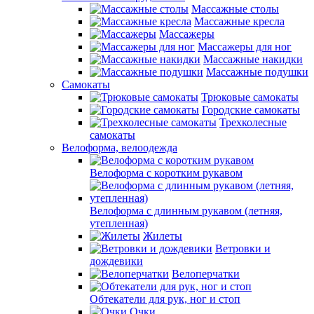
Массажные столы
Массажные кресла
Массажеры
Массажеры для ног
Массажные накидки
Массажные подушки
Самокаты
Трюковые самокаты
Городские самокаты
Трехколесные
самокаты
Велоформа, велоодежда
Велоформа с коротким рукавом
Велоформа с длинным рукавом (летняя,
утепленная)
Жилеты
Ветровки и
дождевики
Велоперчатки
Обтекатели для рук, ног и стоп
Очки