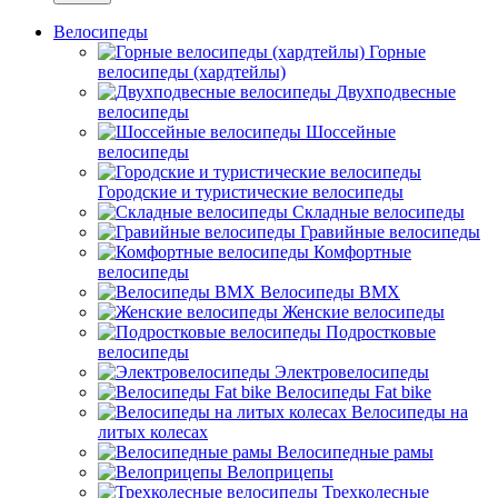
Велосипеды
Горные
велосипеды (хардтейлы)
Двухподвесные
велосипеды
Шоссейные
велосипеды
Городские и туристические велосипеды
Складные велосипеды
Гравийные велосипеды
Комфортные
велосипеды
Велосипеды BMX
Женские велосипеды
Подростковые
велосипеды
Электровелосипеды
Велосипеды Fat bike
Велосипеды на
литых колесах
Велосипедные рамы
Велоприцепы
Трехколесные