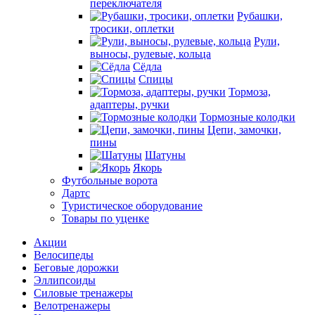
переключателя
Рубашки,
тросики, оплетки
Рули,
выносы, рулевые, кольца
Сёдла
Спицы
Тормоза,
адаптеры, ручки
Тормозные колодки
Цепи, замочки,
пины
Шатуны
Якорь
Футбольные ворота
Дартс
Туристическое оборудование
Товары по уценке
Акции
Велосипеды
Беговые дорожки
Эллипсоиды
Силовые тренажеры
Велотренажеры