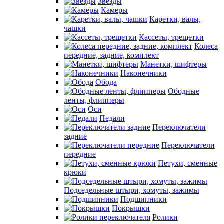
Звезды
Камеры
Каретки, валы,
чашки
Кассеты, трещетки
Колеса
передние, задние, комплект
Манетки, шифтеры
Наконечники
Обода
Ободные
ленты, флипперы
Оси
Педали
Переключатели
задние
Переключатели
передние
Петухи, сменные
крюки
Подседельные штыри, хомуты, зажимы
Подшипники
Покрышки
Ролики