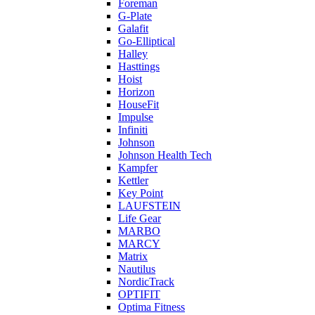
Foreman
G-Plate
Galafit
Go-Elliptical
Halley
Hasttings
Hoist
Horizon
HouseFit
Impulse
Infiniti
Johnson
Johnson Health Tech
Kampfer
Kettler
Key Point
LAUFSTEIN
Life Gear
MARBO
MARCY
Matrix
Nautilus
NordicTrack
OPTIFIT
Optima Fitness