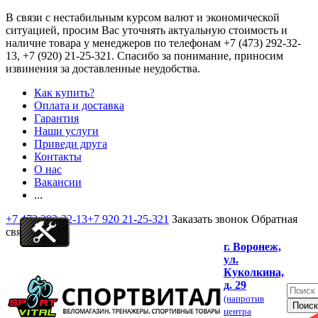
В связи с нестабильным курсом валют и экономической
ситуацией, просим Вас уточнять актуальную стоимость и
наличие товара у менеджеров по телефонам
+7 (473) 292-32-
13, +7 (920) 21-25-321
. Спасибо за понимание, приносим
извинения за доставленные неудобства.
Как купить?
Оплата и доставка
Гарантия
Наши услуги
Приведи друга
Контакты
О нас
Вакансии
...
+7 473 292-32-13
+7 920 21-25-321
Заказать звонок
Обратная
связь
г. Воронеж,
ул.
Куколкина,
д. 29
(напротив
центра