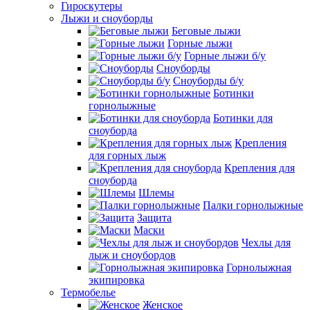
Гироскутеры
Лыжи и сноуборды
Беговые лыжи
Горные лыжи
Горные лыжи б/у
Сноуборды
Сноуборды б/у
Ботинки
горнолыжные
Ботинки для
сноуборда
Крепления
для горных лыж
Крепления для
сноуборда
Шлемы
Палки горнолыжные
Защита
Маски
Чехлы для
лыж и сноубордов
Горнолыжная
экипировка
Термобелье
Женское