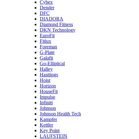
Cybex
Dender
DFC
DIADORA
Diamond Fitness
DKN Technology
EuroFit
Fitlux
Foreman
G-Plate
Galafit
Go-Elliptical
Halley
Hasttings
Hoist
Horizon
HouseFit
Impulse
Infiniti
Johnson
Johnson Health Tech
Kampfer
Kettler
Key Point
LAUFSTEIN