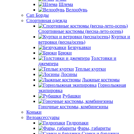
Шлема
Велообувь
Сап Борды
Спортивная одежда
Спортивные костюмы (весна-лето-осень)
Куртки и
ветровки (весна/осень)
Безрукавки
Брюки
Толстовки и
джемпера
Теплые куртки
Лосины
Лыжные костюмы
Горнолыжная
экипировка
Рубашки
Гоночные костюмы, комбинезоны
Коньки
Велоаксессуары
Гидропаки
Фары, габариты
Сумки и бардачки