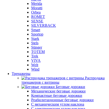
Merida
Moratti
Orbea
ROMET
SENSE
SILVERBACK
Smart
Sportop
Stark
Stels
Stinger
TOTEM
Trek
VIVA
Welt
Wind
Тренажеры
Распродажа
тренажеров с витрины
Беговые дорожки
Механические беговые дорожки
Компактные беговые дорожки
Реабилитационные беговые дорожки
С механическим углом наклона
С электрическим углом наклона