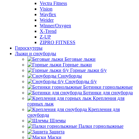
Vectra Fitness
Vision
Wayflex
Weider
Winner/Oxygen
X-Trend
Z-UP
ZIPRO FITNESS
Гироскутеры
Лыжи и сноуборды
Беговые лыжи
Горные лыжи
Горные лыжи б/у
Сноуборды
Сноуборды б/у
Ботинки горнолыжные
Ботинки для сноуборда
Крепления для
горных лыж
Крепления для
сноуборда
Шлемы
Палки горнолыжные
Защита
Маски