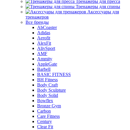
Тренажеры для пресса
Тренажеры для спины
Аксессуары для
тренажеров
Все бренды
AbCoaster
Adidas
Aerofit
AlexFit
AlivSport
AMF
Ammity
AppleGate
Barbell
BASIC FITNESS
BH Fitness
Body Craft
Body Sculpture
Body Solid
Bowflex
Bronze Gym
Carbon
Care Fitness
Century
Clear Fit