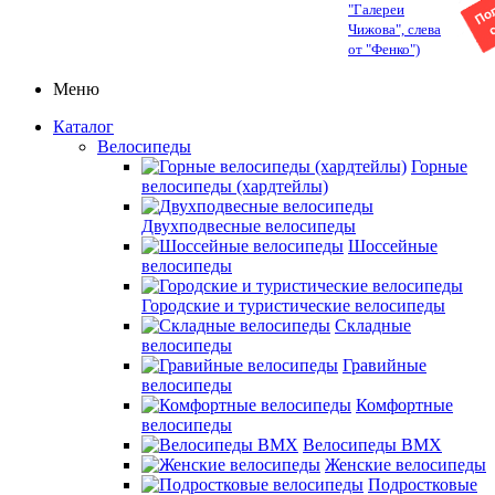
"Галереи
Чижова", слева
от "Фенко")
Меню
Каталог
Велосипеды
Горные
велосипеды (хардтейлы)
Двухподвесные велосипеды
Шоссейные
велосипеды
Городские и туристические велосипеды
Складные
велосипеды
Гравийные
велосипеды
Комфортные
велосипеды
Велосипеды BMX
Женские велосипеды
Подростковые