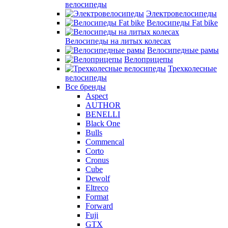
велосипеды
Электровелосипеды
Велосипеды Fat bike
Велосипеды на литых колесах
Велосипедные рамы
Велоприцепы
Трехколесные
велосипеды
Все бренды
Aspect
AUTHOR
BENELLI
Black One
Bulls
Commencal
Corto
Cronus
Cube
Dewolf
Eltreco
Format
Forward
Fuji
GTX