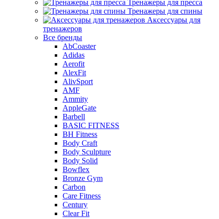
Тренажеры для пресса
Тренажеры для спины
Аксессуары для
тренажеров
Все бренды
AbCoaster
Adidas
Aerofit
AlexFit
AlivSport
AMF
Ammity
AppleGate
Barbell
BASIC FITNESS
BH Fitness
Body Craft
Body Sculpture
Body Solid
Bowflex
Bronze Gym
Carbon
Care Fitness
Century
Clear Fit