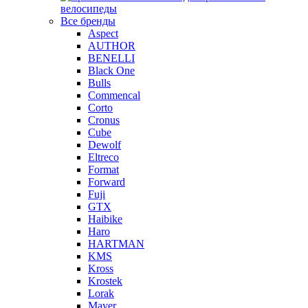
велосипеды
Все бренды
Aspect
AUTHOR
BENELLI
Black One
Bulls
Commencal
Corto
Cronus
Cube
Dewolf
Eltreco
Format
Forward
Fuji
GTX
Haibike
Haro
HARTMAN
KMS
Kross
Krostek
Lorak
Mayer