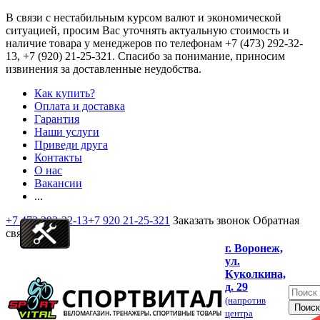
В связи с нестабильным курсом валют и экономической
ситуацией, просим Вас уточнять актуальную стоимость и
наличие товара у менеджеров по телефонам
+7 (473) 292-32-
13, +7 (920) 21-25-321
. Спасибо за понимание, приносим
извинения за доставленные неудобства.
Как купить?
Оплата и доставка
Гарантия
Наши услуги
Приведи друга
Контакты
О нас
Вакансии
...
+7 473 292-32-13
+7 920 21-25-321
Заказать звонок
Обратная
связь
г. Воронеж,
ул.
Куколкина,
д. 29
(напротив
центра