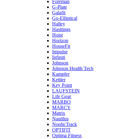
Foreman
G-Plate
Galafit
Go-Elliptical
Halley
Hasttings
Hoist
Horizon
HouseFit
Impulse
Infiniti
Johnson
Johnson Health Tech
Kampfer
Kettler
Key Point
LAUFSTEIN
Life Gear
MARBO
MARCY
Matrix
Nautilus
NordicTrack
OPTIFIT
Optima Fitness