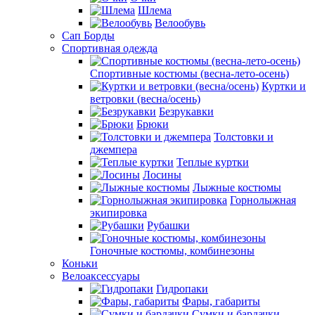
Шлема
Велообувь
Сап Борды
Спортивная одежда
Спортивные костюмы (весна-лето-осень)
Куртки и
ветровки (весна/осень)
Безрукавки
Брюки
Толстовки и
джемпера
Теплые куртки
Лосины
Лыжные костюмы
Горнолыжная
экипировка
Рубашки
Гоночные костюмы, комбинезоны
Коньки
Велоаксессуары
Гидропаки
Фары, габариты
Сумки и бардачки