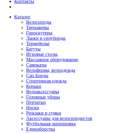
Контакты
Каталог
Велосипеды
Тренажеры
Гироскутеры
Лыжи и сноуборды
Термобелье
Батуты
Игровые столы
Массажное оборудование
Самокаты
Велоформа, велоодежда
Сап Борды
Спортивная одежда
Коньки
Велоаксессуары
Головные уборы
Перчатки
Носки
Рюкзаки и сумки
Аксессуары для велосипедистов
Футбольная экипировка
Единоборства