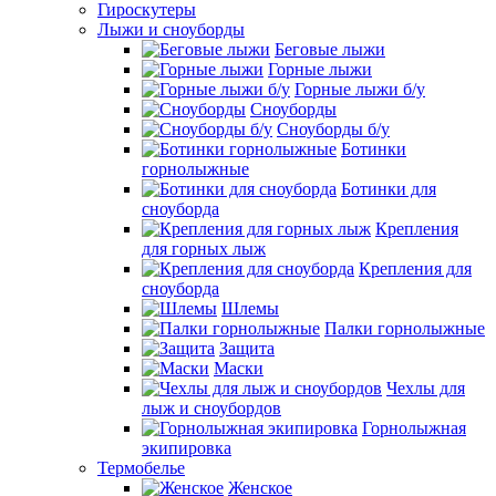
Гироскутеры
Лыжи и сноуборды
Беговые лыжи
Горные лыжи
Горные лыжи б/у
Сноуборды
Сноуборды б/у
Ботинки
горнолыжные
Ботинки для
сноуборда
Крепления
для горных лыж
Крепления для
сноуборда
Шлемы
Палки горнолыжные
Защита
Маски
Чехлы для
лыж и сноубордов
Горнолыжная
экипировка
Термобелье
Женское