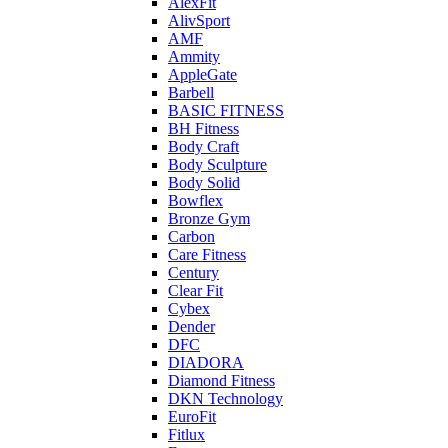
AlexFit
AlivSport
AMF
Ammity
AppleGate
Barbell
BASIC FITNESS
BH Fitness
Body Craft
Body Sculpture
Body Solid
Bowflex
Bronze Gym
Carbon
Care Fitness
Century
Clear Fit
Cybex
Dender
DFC
DIADORA
Diamond Fitness
DKN Technology
EuroFit
Fitlux