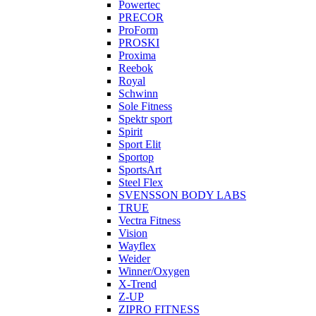
Powertec
PRECOR
ProForm
PROSKI
Proxima
Reebok
Royal
Schwinn
Sole Fitness
Spektr sport
Spirit
Sport Elit
Sportop
SportsArt
Steel Flex
SVENSSON BODY LABS
TRUE
Vectra Fitness
Vision
Wayflex
Weider
Winner/Oxygen
X-Trend
Z-UP
ZIPRO FITNESS