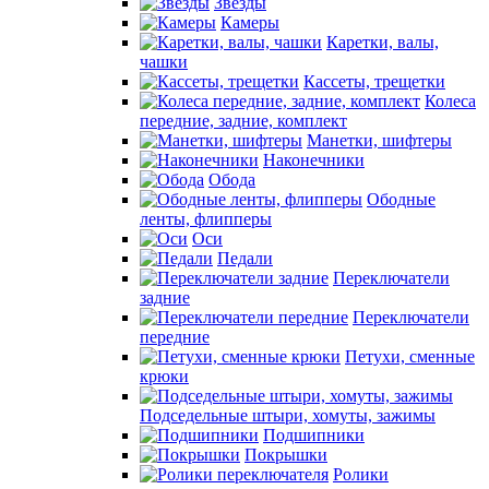
Звезды
Камеры
Каретки, валы,
чашки
Кассеты, трещетки
Колеса
передние, задние, комплект
Манетки, шифтеры
Наконечники
Обода
Ободные
ленты, флипперы
Оси
Педали
Переключатели
задние
Переключатели
передние
Петухи, сменные
крюки
Подседельные штыри, хомуты, зажимы
Подшипники
Покрышки
Ролики