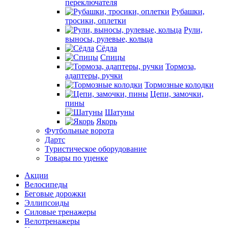
переключателя
Рубашки,
тросики, оплетки
Рули,
выносы, рулевые, кольца
Сёдла
Спицы
Тормоза,
адаптеры, ручки
Тормозные колодки
Цепи, замочки,
пины
Шатуны
Якорь
Футбольные ворота
Дартс
Туристическое оборудование
Товары по уценке
Акции
Велосипеды
Беговые дорожки
Эллипсоиды
Силовые тренажеры
Велотренажеры