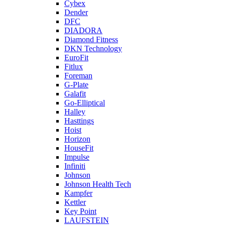
Cybex
Dender
DFC
DIADORA
Diamond Fitness
DKN Technology
EuroFit
Fitlux
Foreman
G-Plate
Galafit
Go-Elliptical
Halley
Hasttings
Hoist
Horizon
HouseFit
Impulse
Infiniti
Johnson
Johnson Health Tech
Kampfer
Kettler
Key Point
LAUFSTEIN