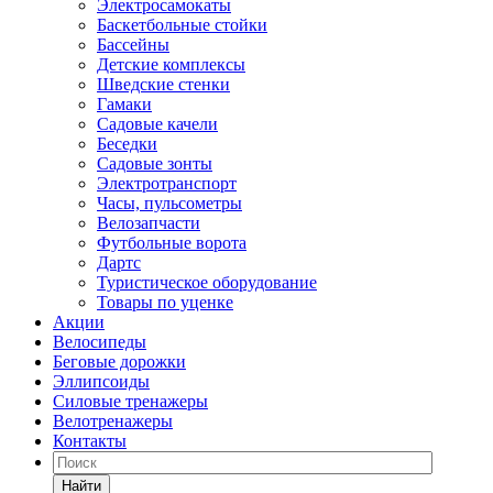
Электросамокаты
Баскетбольные стойки
Бассейны
Детские комплексы
Шведские стенки
Гамаки
Садовые качели
Беседки
Садовые зонты
Электротранспорт
Часы, пульсометры
Велозапчасти
Футбольные ворота
Дартс
Туристическое оборудование
Товары по уценке
Акции
Велосипеды
Беговые дорожки
Эллипсоиды
Силовые тренажеры
Велотренажеры
Контакты
Найти