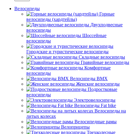
Велосипеды
Горные
велосипеды (хардтейлы)
Двухподвесные
велосипеды
Шоссейные
велосипеды
Городские и туристические велосипеды
Складные велосипеды
Гравийные велосипеды
Комфортные
велосипеды
Велосипеды BMX
Женские велосипеды
Подростковые
велосипеды
Электровелосипеды
Велосипеды Fat bike
Велосипеды на
литых колесах
Велосипедные рамы
Велоприцепы
Трехколесные