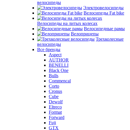
велосипеды
Электровелосипеды
Велосипеды Fat bike
Велосипеды на литых колесах
Велосипедные рамы
Велоприцепы
Трехколесные
велосипеды
Все бренды
Aspect
AUTHOR
BENELLI
Black One
Bulls
Commencal
Corto
Cronus
Cube
Dewolf
Eltreco
Format
Forward
Fuji
GTX