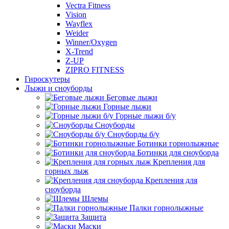
Vectra Fitness
Vision
Wayflex
Weider
Winner/Oxygen
X-Trend
Z-UP
ZIPRO FITNESS
Гироскутеры
Лыжи и сноуборды
Беговые лыжи
Горные лыжи
Горные лыжи б/у
Сноуборды
Сноуборды б/у
Ботинки горнолыжные
Ботинки для сноуборда
Крепления для
горных лыж
Крепления для
сноуборда
Шлемы
Палки горнолыжные
Защита
Маски