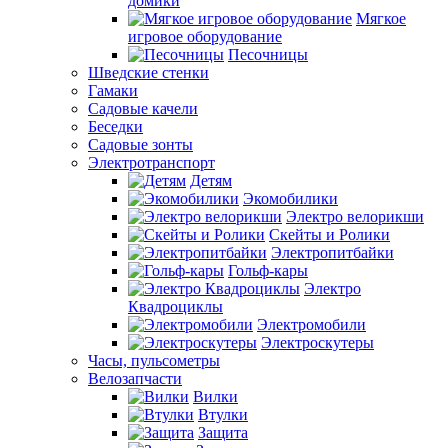
домики
Мягкое
игровое оборудование
Песочницы
Шведские стенки
Гамаки
Садовые качели
Беседки
Садовые зонты
Электротранспорт
Детям
Экомобилики
Электро велорикши
Скейты и Ролики
Электропитбайки
Гольф-кары
Электро
Квадроциклы
Электромобили
Электроскутеры
Часы, пульсометры
Велозапчасти
Вилки
Втулки
Защита