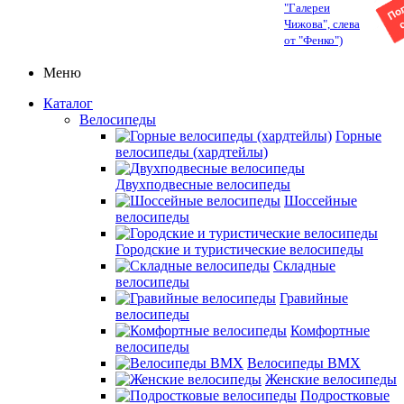
"Галереи
Чижова", слева
от "Фенко")
Меню
Каталог
Велосипеды
Горные
велосипеды (хардтейлы)
Двухподвесные велосипеды
Шоссейные
велосипеды
Городские и туристические велосипеды
Складные
велосипеды
Гравийные
велосипеды
Комфортные
велосипеды
Велосипеды BMX
Женские велосипеды
Подростковые