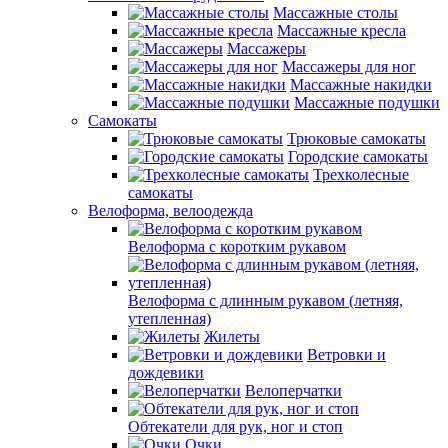
Массажные столы
Массажные кресла
Массажеры
Массажеры для ног
Массажные накидки
Массажные подушки
Самокаты
Трюковые самокаты
Городские самокаты
Трехколесные
самокаты
Велоформа, велоодежда
Велоформа с коротким рукавом
Велоформа с длинным рукавом (летняя,
утепленная)
Жилеты
Ветровки и
дождевики
Велоперчатки
Обтекатели для рук, ног и стоп
Очки