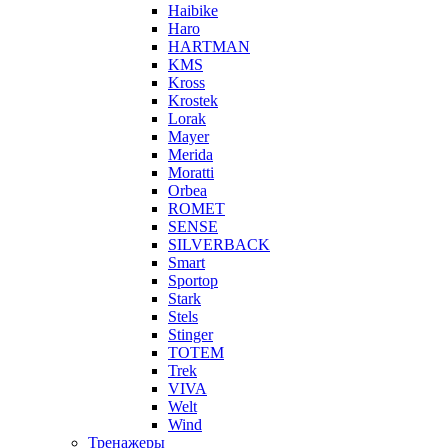
Haibike
Haro
HARTMAN
KMS
Kross
Krostek
Lorak
Mayer
Merida
Moratti
Orbea
ROMET
SENSE
SILVERBACK
Smart
Sportop
Stark
Stels
Stinger
TOTEM
Trek
VIVA
Welt
Wind
Тренажеры