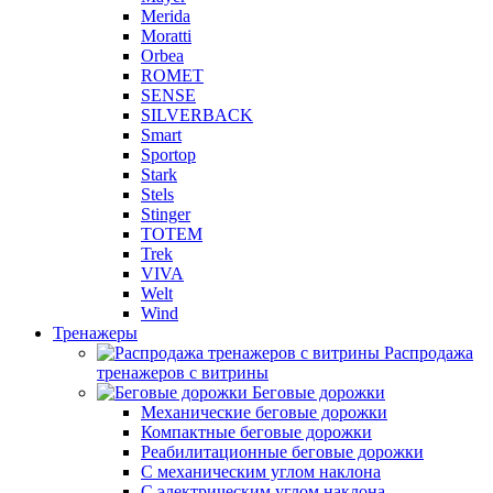
Merida
Moratti
Orbea
ROMET
SENSE
SILVERBACK
Smart
Sportop
Stark
Stels
Stinger
TOTEM
Trek
VIVA
Welt
Wind
Тренажеры
Распродажа
тренажеров с витрины
Беговые дорожки
Механические беговые дорожки
Компактные беговые дорожки
Реабилитационные беговые дорожки
С механическим углом наклона
С электрическим углом наклона