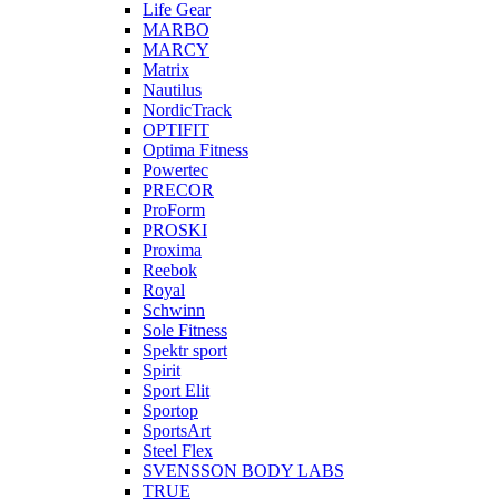
Life Gear
MARBO
MARCY
Matrix
Nautilus
NordicTrack
OPTIFIT
Optima Fitness
Powertec
PRECOR
ProForm
PROSKI
Proxima
Reebok
Royal
Schwinn
Sole Fitness
Spektr sport
Spirit
Sport Elit
Sportop
SportsArt
Steel Flex
SVENSSON BODY LABS
TRUE