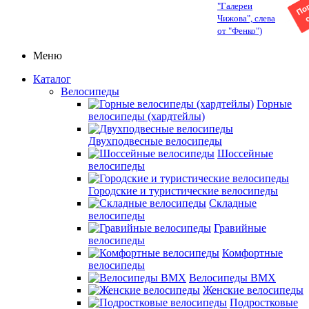
"Галереи
Чижова", слева
от "Фенко")
Меню
Каталог
Велосипеды
Горные
велосипеды (хардтейлы)
Двухподвесные велосипеды
Шоссейные
велосипеды
Городские и туристические велосипеды
Складные
велосипеды
Гравийные
велосипеды
Комфортные
велосипеды
Велосипеды BMX
Женские велосипеды
Подростковые