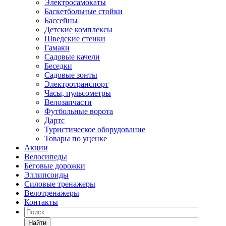
Электросамокаты
Баскетбольные стойки
Бассейны
Детские комплексы
Шведские стенки
Гамаки
Садовые качели
Беседки
Садовые зонты
Электротранспорт
Часы, пульсометры
Велозапчасти
Футбольные ворота
Дартс
Туристическое оборудование
Товары по уценке
Акции
Велосипеды
Беговые дорожки
Эллипсоиды
Силовые тренажеры
Велотренажеры
Контакты
Найти