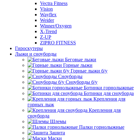
Vectra Fitness
Vision
Wayflex
Weider
Winner/Oxygen
X-Trend
Z-UP
ZIPRO FITNESS
Гироскутеры
Лыжи и сноуборды
Беговые лыжи
Горные лыжи
Горные лыжи б/у
Сноуборды
Сноуборды б/у
Ботинки горнолыжные
Ботинки для сноуборда
Крепления для
горных лыж
Крепления для
сноуборда
Шлемы
Палки горнолыжные
Защита
Маски