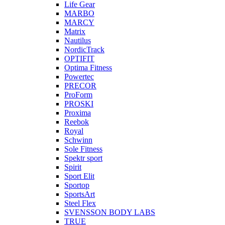
Life Gear
MARBO
MARCY
Matrix
Nautilus
NordicTrack
OPTIFIT
Optima Fitness
Powertec
PRECOR
ProForm
PROSKI
Proxima
Reebok
Royal
Schwinn
Sole Fitness
Spektr sport
Spirit
Sport Elit
Sportop
SportsArt
Steel Flex
SVENSSON BODY LABS
TRUE