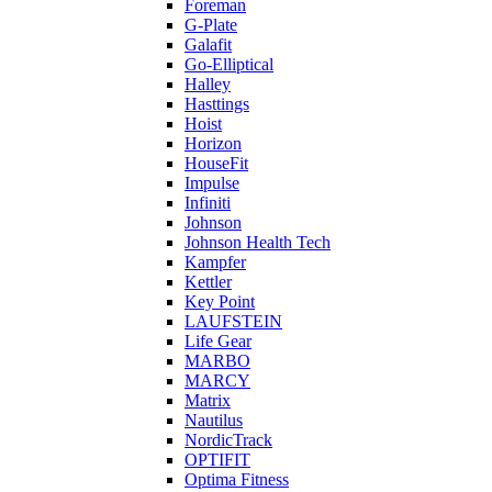
Foreman
G-Plate
Galafit
Go-Elliptical
Halley
Hasttings
Hoist
Horizon
HouseFit
Impulse
Infiniti
Johnson
Johnson Health Tech
Kampfer
Kettler
Key Point
LAUFSTEIN
Life Gear
MARBO
MARCY
Matrix
Nautilus
NordicTrack
OPTIFIT
Optima Fitness