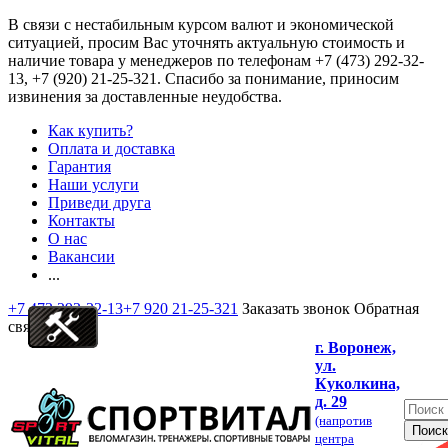
В связи с нестабильным курсом валют и экономической
ситуацией, просим Вас уточнять актуальную стоимость и
наличие товара у менеджеров по телефонам
+7 (473) 292-32-
13, +7 (920) 21-25-321
. Спасибо за понимание, приносим
извинения за доставленные неудобства.
Как купить?
Оплата и доставка
Гарантия
Наши услуги
Приведи друга
Контакты
О нас
Вакансии
...
+7 473 292-32-13
+7 920 21-25-321
Заказать звонок
Обратная
связь
г. Воронеж,
ул.
Куколкина,
д. 29
(напротив
центра