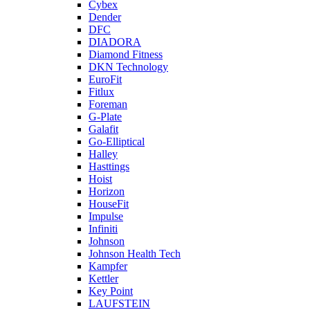
Cybex
Dender
DFC
DIADORA
Diamond Fitness
DKN Technology
EuroFit
Fitlux
Foreman
G-Plate
Galafit
Go-Elliptical
Halley
Hasttings
Hoist
Horizon
HouseFit
Impulse
Infiniti
Johnson
Johnson Health Tech
Kampfer
Kettler
Key Point
LAUFSTEIN