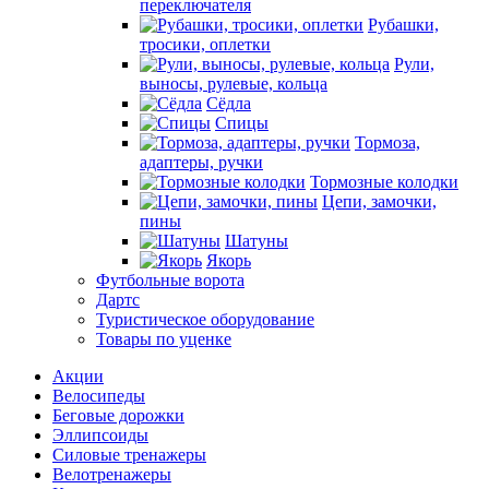
переключателя
Рубашки,
тросики, оплетки
Рули,
выносы, рулевые, кольца
Сёдла
Спицы
Тормоза,
адаптеры, ручки
Тормозные колодки
Цепи, замочки,
пины
Шатуны
Якорь
Футбольные ворота
Дартс
Туристическое оборудование
Товары по уценке
Акции
Велосипеды
Беговые дорожки
Эллипсоиды
Силовые тренажеры
Велотренажеры