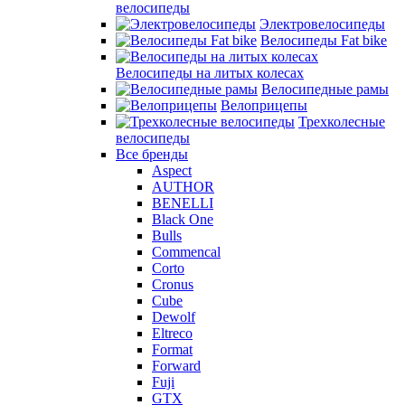
велосипеды
Электровелосипеды
Велосипеды Fat bike
Велосипеды на литых колесах
Велосипедные рамы
Велоприцепы
Трехколесные
велосипеды
Все бренды
Aspect
AUTHOR
BENELLI
Black One
Bulls
Commencal
Corto
Cronus
Cube
Dewolf
Eltreco
Format
Forward
Fuji
GTX