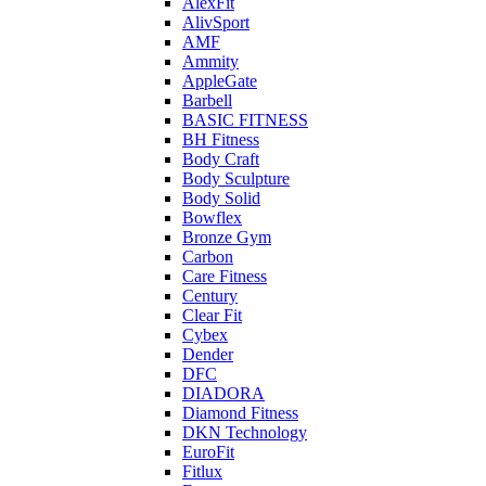
AlexFit
AlivSport
AMF
Ammity
AppleGate
Barbell
BASIC FITNESS
BH Fitness
Body Craft
Body Sculpture
Body Solid
Bowflex
Bronze Gym
Carbon
Care Fitness
Century
Clear Fit
Cybex
Dender
DFC
DIADORA
Diamond Fitness
DKN Technology
EuroFit
Fitlux