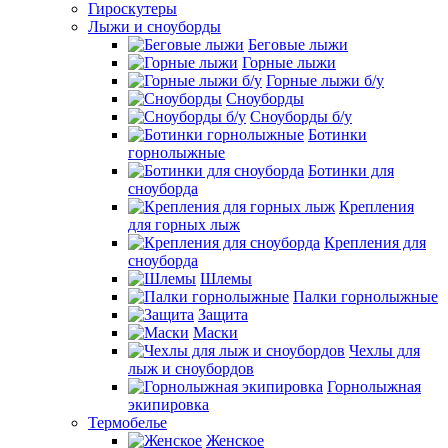
Гироскутеры
Лыжи и сноуборды
Беговые лыжи
Горные лыжи
Горные лыжи б/у
Сноуборды
Сноуборды б/у
Ботинки
горнолыжные
Ботинки для
сноуборда
Крепления
для горных лыж
Крепления для
сноуборда
Шлемы
Палки горнолыжные
Защита
Маски
Чехлы для
лыж и сноубордов
Горнолыжная
экипировка
Термобелье
Женское