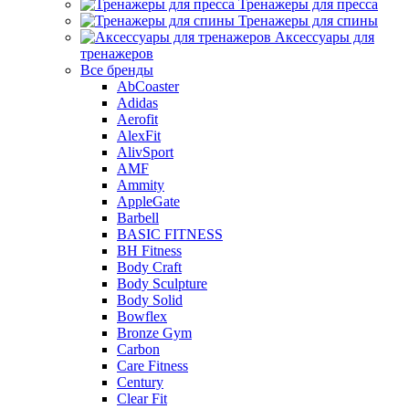
Тренажеры для пресса
Тренажеры для спины
Аксессуары для
тренажеров
Все бренды
AbCoaster
Adidas
Aerofit
AlexFit
AlivSport
AMF
Ammity
AppleGate
Barbell
BASIC FITNESS
BH Fitness
Body Craft
Body Sculpture
Body Solid
Bowflex
Bronze Gym
Carbon
Care Fitness
Century
Clear Fit