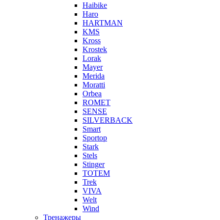
Haibike
Haro
HARTMAN
KMS
Kross
Krostek
Lorak
Mayer
Merida
Moratti
Orbea
ROMET
SENSE
SILVERBACK
Smart
Sportop
Stark
Stels
Stinger
TOTEM
Trek
VIVA
Welt
Wind
Тренажеры