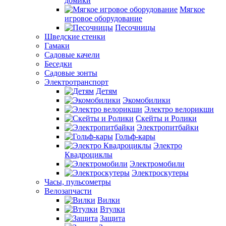
домики
Мягкое
игровое оборудование
Песочницы
Шведские стенки
Гамаки
Садовые качели
Беседки
Садовые зонты
Электротранспорт
Детям
Экомобилики
Электро велорикши
Скейты и Ролики
Электропитбайки
Гольф-кары
Электро
Квадроциклы
Электромобили
Электроскутеры
Часы, пульсометры
Велозапчасти
Вилки
Втулки
Защита