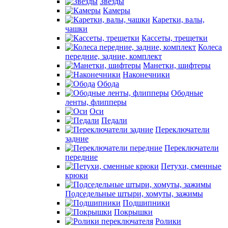
Звезды
Камеры
Каретки, валы,
чашки
Кассеты, трещетки
Колеса
передние, задние, комплект
Манетки, шифтеры
Наконечники
Обода
Ободные
ленты, флипперы
Оси
Педали
Переключатели
задние
Переключатели
передние
Петухи, сменные
крюки
Подседельные штыри, хомуты, зажимы
Подшипники
Покрышки
Ролики