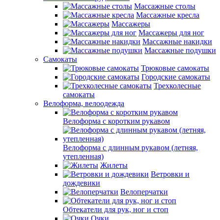
Массажные столы
Массажные кресла
Массажеры
Массажеры для ног
Массажные накидки
Массажные подушки
Самокаты
Трюковые самокаты
Городские самокаты
Трехколесные
самокаты
Велоформа, велоодежда
Велоформа с коротким рукавом
Велоформа с длинным рукавом (летняя,
утепленная)
Жилеты
Ветровки и
дождевики
Велоперчатки
Обтекатели для рук, ног и стоп
Очки