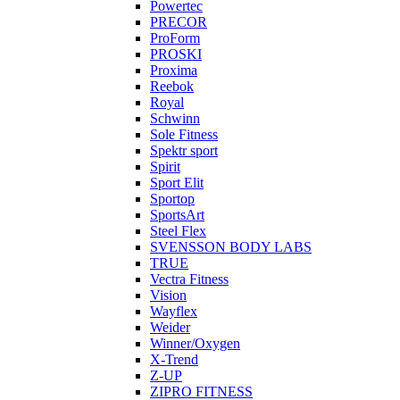
Powertec
PRECOR
ProForm
PROSKI
Proxima
Reebok
Royal
Schwinn
Sole Fitness
Spektr sport
Spirit
Sport Elit
Sportop
SportsArt
Steel Flex
SVENSSON BODY LABS
TRUE
Vectra Fitness
Vision
Wayflex
Weider
Winner/Oxygen
X-Trend
Z-UP
ZIPRO FITNESS