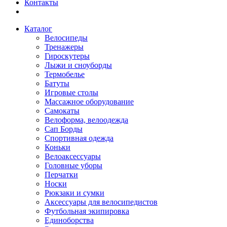
Контакты
Каталог
Велосипеды
Тренажеры
Гироскутеры
Лыжи и сноуборды
Термобелье
Батуты
Игровые столы
Массажное оборудование
Самокаты
Велоформа, велоодежда
Сап Борды
Спортивная одежда
Коньки
Велоаксессуары
Головные уборы
Перчатки
Носки
Рюкзаки и сумки
Аксессуары для велосипедистов
Футбольная экипировка
Единоборства