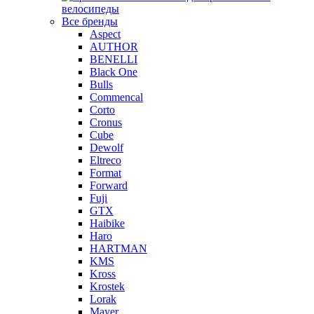
велосипеды
Все бренды
Aspect
AUTHOR
BENELLI
Black One
Bulls
Commencal
Corto
Cronus
Cube
Dewolf
Eltreco
Format
Forward
Fuji
GTX
Haibike
Haro
HARTMAN
KMS
Kross
Krostek
Lorak
Mayer