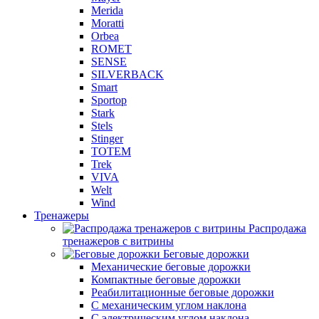
Merida
Moratti
Orbea
ROMET
SENSE
SILVERBACK
Smart
Sportop
Stark
Stels
Stinger
TOTEM
Trek
VIVA
Welt
Wind
Тренажеры
Распродажа
тренажеров с витрины
Беговые дорожки
Механические беговые дорожки
Компактные беговые дорожки
Реабилитационные беговые дорожки
С механическим углом наклона
С электрическим углом наклона