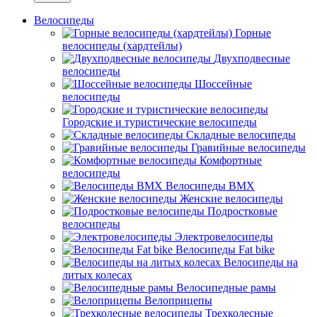
Велосипеды
Горные
велосипеды (хардтейлы)
Двухподвесные
велосипеды
Шоссейные
велосипеды
Городские и туристические велосипеды
Складные велосипеды
Гравийные велосипеды
Комфортные
велосипеды
Велосипеды BMX
Женские велосипеды
Подростковые
велосипеды
Электровелосипеды
Велосипеды Fat bike
Велосипеды на
литых колесах
Велосипедные рамы
Велоприцепы
Трехколесные