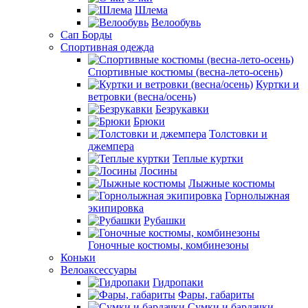
Шлема
Велообувь
Сап Борды
Спортивная одежда
Спортивные костюмы (весна-лето-осень)
Куртки и
ветровки (весна/осень)
Безрукавки
Брюки
Толстовки и
джемпера
Теплые куртки
Лосины
Лыжные костюмы
Горнолыжная
экипировка
Рубашки
Гоночные костюмы, комбинезоны
Коньки
Велоаксессуары
Гидропаки
Фары, габариты
Сумки и бардачки