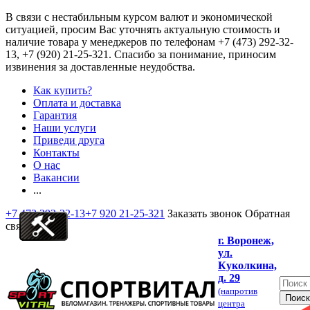
В связи с нестабильным курсом валют и экономической
ситуацией, просим Вас уточнять актуальную стоимость и
наличие товара у менеджеров по телефонам
+7 (473) 292-32-
13, +7 (920) 21-25-321
. Спасибо за понимание, приносим
извинения за доставленные неудобства.
Как купить?
Оплата и доставка
Гарантия
Наши услуги
Приведи друга
Контакты
О нас
Вакансии
...
+7 473 292-32-13
+7 920 21-25-321
Заказать звонок
Обратная
связь
г. Воронеж,
ул.
Куколкина,
д. 29
(напротив
центра