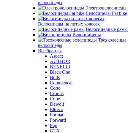
велосипеды
Электровелосипеды
Велосипеды Fat bike
Велосипеды на литых колесах
Велосипедные рамы
Велоприцепы
Трехколесные
велосипеды
Все бренды
Aspect
AUTHOR
BENELLI
Black One
Bulls
Commencal
Corto
Cronus
Cube
Dewolf
Eltreco
Format
Forward
Fuji
GTX