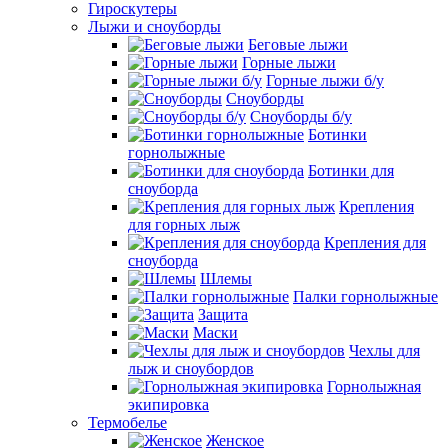
Гироскутеры
Лыжи и сноуборды
Беговые лыжи
Горные лыжи
Горные лыжи б/у
Сноуборды
Сноуборды б/у
Ботинки
горнолыжные
Ботинки для
сноуборда
Крепления
для горных лыж
Крепления для
сноуборда
Шлемы
Палки горнолыжные
Защита
Маски
Чехлы для
лыж и сноубордов
Горнолыжная
экипировка
Термобелье
Женское