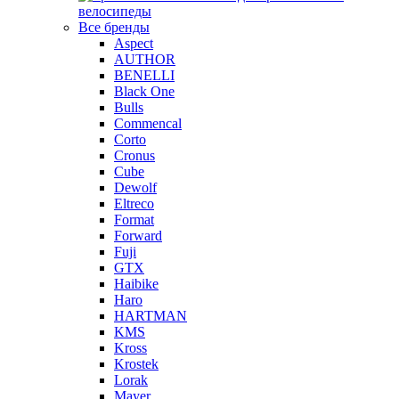
велосипеды
Все бренды
Aspect
AUTHOR
BENELLI
Black One
Bulls
Commencal
Corto
Cronus
Cube
Dewolf
Eltreco
Format
Forward
Fuji
GTX
Haibike
Haro
HARTMAN
KMS
Kross
Krostek
Lorak
Mayer