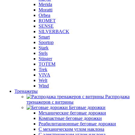
Merida
Moratti
Orbea
ROMET
SENSE
SILVERBACK
Smart
Sportop
Stark
Stels
Stinger
TOTEM
Trek
VIVA
Welt
Wind
Тренажеры
Распродажа
тренажеров с витрины
Беговые дорожки
Механические беговые дорожки
Компактные беговые дорожки
Реабилитационные беговые дорожки
С механическим углом наклона
С электрическим углом наклона