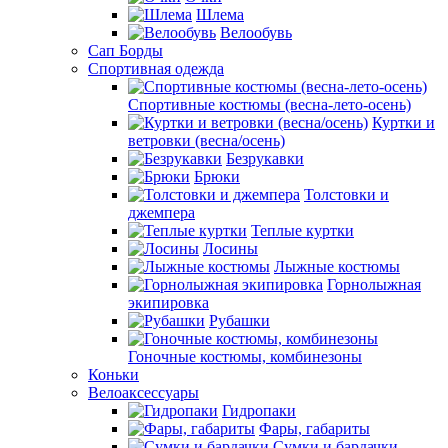
Шлема
Велообувь
Сап Борды
Спортивная одежда
Спортивные костюмы (весна-лето-осень)
Куртки и
ветровки (весна/осень)
Безрукавки
Брюки
Толстовки и
джемпера
Теплые куртки
Лосины
Лыжные костюмы
Горнолыжная
экипировка
Рубашки
Гоночные костюмы, комбинезоны
Коньки
Велоаксессуары
Гидропаки
Фары, габариты
Сумки и бардачки