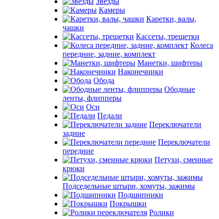
Звезды
Камеры
Каретки, валы,
чашки
Кассеты, трещетки
Колеса
передние, задние, комплект
Манетки, шифтеры
Наконечники
Обода
Ободные
ленты, флипперы
Оси
Педали
Переключатели
задние
Переключатели
передние
Петухи, сменные
крюки
Подседельные штыри, хомуты, зажимы
Подшипники
Покрышки
Ролики