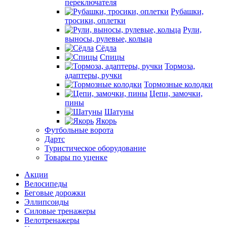
переключателя
Рубашки,
тросики, оплетки
Рули,
выносы, рулевые, кольца
Сёдла
Спицы
Тормоза,
адаптеры, ручки
Тормозные колодки
Цепи, замочки,
пины
Шатуны
Якорь
Футбольные ворота
Дартс
Туристическое оборудование
Товары по уценке
Акции
Велосипеды
Беговые дорожки
Эллипсоиды
Силовые тренажеры
Велотренажеры