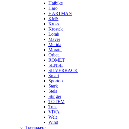
Haibike
Haro
HARTMAN
KMS
Kross
Krostek
Lorak
Mayer
Merida
Moratti
Orbea
ROMET
SENSE
SILVERBACK
Smart
Sportop
Stark
Stels
Stinger
TOTEM
Trek
VIVA
Welt
Wind
Тренажеры