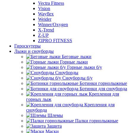
Vectra Fitness
Vision
Wayflex
Weider
Winner/Oxygen
X-Trend
Z-UP
ZIPRO FITNESS
Гироскутеры
Лыжи и сноуборды
Беговые лыжи
Горные лыжи
Горные лыжи б/у
Сноуборды
Сноуборды б/у
Ботинки горнолыжные
Ботинки для сноуборда
Крепления для
горных лыж
Крепления для
сноуборда
Шлемы
Палки горнолыжные
Защита
Маски