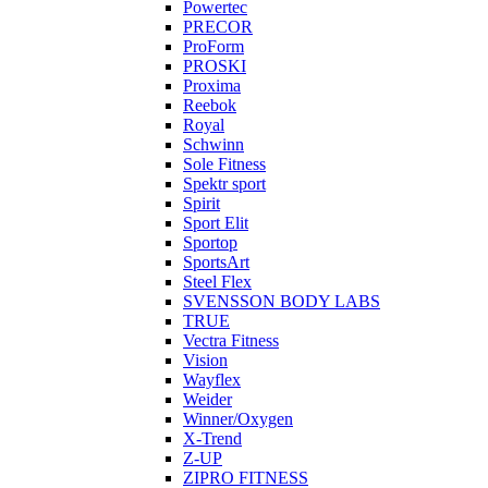
Powertec
PRECOR
ProForm
PROSKI
Proxima
Reebok
Royal
Schwinn
Sole Fitness
Spektr sport
Spirit
Sport Elit
Sportop
SportsArt
Steel Flex
SVENSSON BODY LABS
TRUE
Vectra Fitness
Vision
Wayflex
Weider
Winner/Oxygen
X-Trend
Z-UP
ZIPRO FITNESS