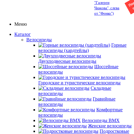
"Галереи
Чижова", слева
от "Фенко")
Меню
Каталог
Велосипеды
Горные
велосипеды (хардтейлы)
Двухподвесные велосипеды
Шоссейные
велосипеды
Городские и туристические велосипеды
Складные
велосипеды
Гравийные
велосипеды
Комфортные
велосипеды
Велосипеды BMX
Женские велосипеды
Подростковые