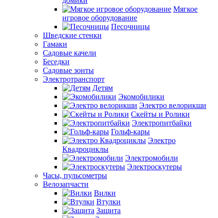
домики
Мягкое
игровое оборудование
Песочницы
Шведские стенки
Гамаки
Садовые качели
Беседки
Садовые зонты
Электротранспорт
Детям
Экомобилики
Электро велорикши
Скейты и Ролики
Электропитбайки
Гольф-кары
Электро
Квадроциклы
Электромобили
Электроскутеры
Часы, пульсометры
Велозапчасти
Вилки
Втулки
Защита