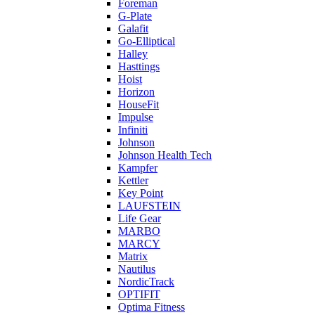
Foreman
G-Plate
Galafit
Go-Elliptical
Halley
Hasttings
Hoist
Horizon
HouseFit
Impulse
Infiniti
Johnson
Johnson Health Tech
Kampfer
Kettler
Key Point
LAUFSTEIN
Life Gear
MARBO
MARCY
Matrix
Nautilus
NordicTrack
OPTIFIT
Optima Fitness