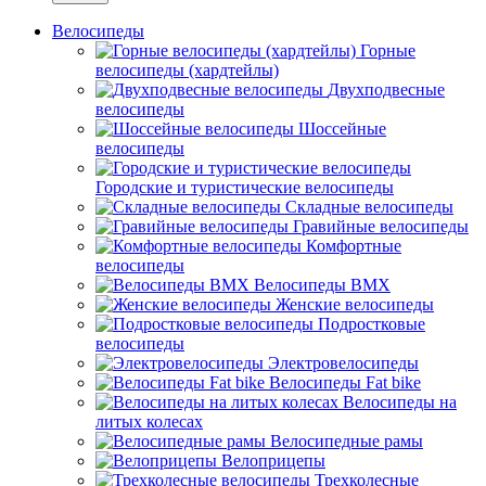
Велосипеды
Горные
велосипеды (хардтейлы)
Двухподвесные
велосипеды
Шоссейные
велосипеды
Городские и туристические велосипеды
Складные велосипеды
Гравийные велосипеды
Комфортные
велосипеды
Велосипеды BMX
Женские велосипеды
Подростковые
велосипеды
Электровелосипеды
Велосипеды Fat bike
Велосипеды на
литых колесах
Велосипедные рамы
Велоприцепы
Трехколесные