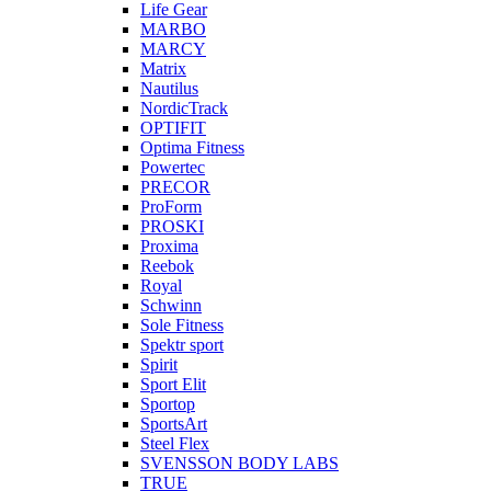
Life Gear
MARBO
MARCY
Matrix
Nautilus
NordicTrack
OPTIFIT
Optima Fitness
Powertec
PRECOR
ProForm
PROSKI
Proxima
Reebok
Royal
Schwinn
Sole Fitness
Spektr sport
Spirit
Sport Elit
Sportop
SportsArt
Steel Flex
SVENSSON BODY LABS
TRUE