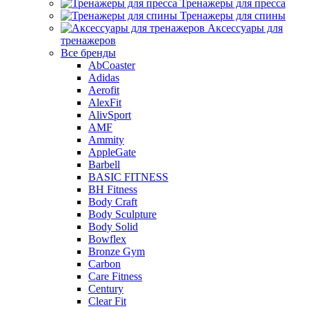
Тренажеры для пресса
Тренажеры для спины
Аксессуары для
тренажеров
Все бренды
AbCoaster
Adidas
Aerofit
AlexFit
AlivSport
AMF
Ammity
AppleGate
Barbell
BASIC FITNESS
BH Fitness
Body Craft
Body Sculpture
Body Solid
Bowflex
Bronze Gym
Carbon
Care Fitness
Century
Clear Fit