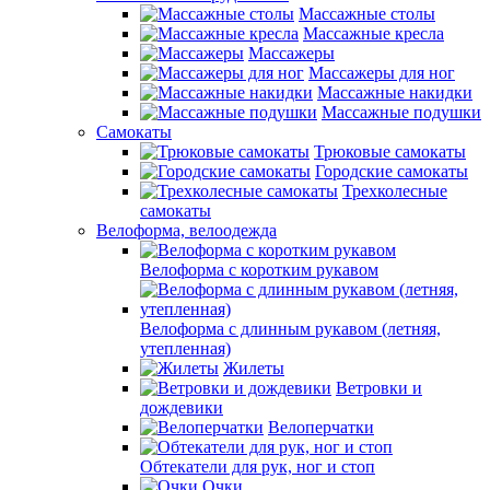
Массажные столы
Массажные кресла
Массажеры
Массажеры для ног
Массажные накидки
Массажные подушки
Самокаты
Трюковые самокаты
Городские самокаты
Трехколесные
самокаты
Велоформа, велоодежда
Велоформа с коротким рукавом
Велоформа с длинным рукавом (летняя,
утепленная)
Жилеты
Ветровки и
дождевики
Велоперчатки
Обтекатели для рук, ног и стоп
Очки