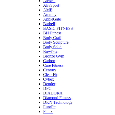
AlexFit
AlivSport
AMF
Ammity
AppleGate
Barbell
BASIC FITNESS
BH Fitness
Body Craft
Body Sculpture
Body Solid
Bowflex
Bronze Gym
Carbon
Care Fitness
Century
Clear Fit
Cybex
Dender
DFC
DIADORA
Diamond Fitness
DKN Technology
EuroFit
Fitlux