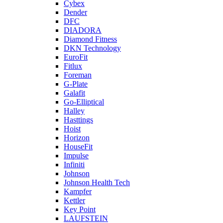
Cybex
Dender
DFC
DIADORA
Diamond Fitness
DKN Technology
EuroFit
Fitlux
Foreman
G-Plate
Galafit
Go-Elliptical
Halley
Hasttings
Hoist
Horizon
HouseFit
Impulse
Infiniti
Johnson
Johnson Health Tech
Kampfer
Kettler
Key Point
LAUFSTEIN