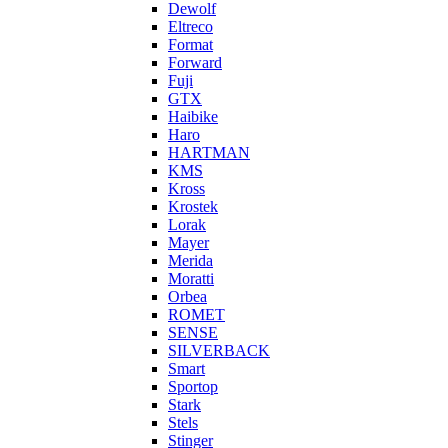
Dewolf
Eltreco
Format
Forward
Fuji
GTX
Haibike
Haro
HARTMAN
KMS
Kross
Krostek
Lorak
Mayer
Merida
Moratti
Orbea
ROMET
SENSE
SILVERBACK
Smart
Sportop
Stark
Stels
Stinger