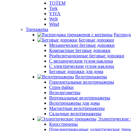
TOTEM
Trek
VIVA
Welt
Wind
Тренажеры
Распрод
Беговые дорожки
Механические беговые дорожки
Компактные беговые дорожки
Реабилитационные беговые дорожки
С механическим углом наклона
С электрическим углом наклона
Беговые дорожки для дома
Велотренажеры
Горизонтальные велотренажеры
Спин-байки
Велоэргометры
Вертикальные велотренажеры
Велотренажеры для дома
Магнитные велотренажеры
Складные велотренажеры
Эллиптические 
Кросстренеры
Переднеприводные эллиптические тре