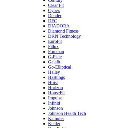
Century
Clear Fit
Cybex
Dender
DFC
DIADORA
Diamond Fitness
DKN Technology
EuroFit
Fitlux
Foreman
G-Plate
Galafit
Go-Elliptical
Halley
Hasttings
Hoist
Horizon
HouseFit
Impulse
Infiniti
Johnson
Johnson Health Tech
Kampfer
Kettler