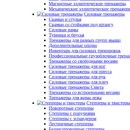
Магнитные эллиптические тренажеры
Механические эллиптические тренажер
Силовые тренажеры
Скамьи и стулья
Скамьи со стойками под штангу
Силовые рамы
Турники и брусья
Тренажеры для разных групп мышц
Дополнительные опции
Инвентарь для силовых тренировок
Профессиональные грузоблочные трен
Тренажеры со свободными весами
Силовые тренажеры для ног
Силовые тренажеры для пресса
Силовые тренажеры для рук
Силовые тренажеры для плеч
Силовые тренажеры Смита
Тренажеры со встроенными весами
Тренажеры для жима лежа
Степперы и твистеры
Поворотные степперы
Степперы с поручнями
Степперы с эспандером
Лестничные степперы
Балансировочные степперы