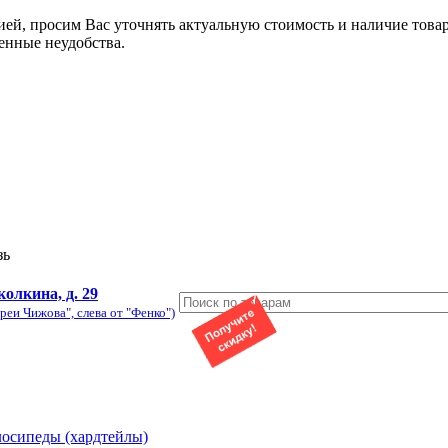
ией, просим Вас уточнять актуальную стоимость и наличие това
енные неудобства.
зь
колкина, д. 29
реи Чижова", слева от "Фенко")
лосипеды (хардтейлы)