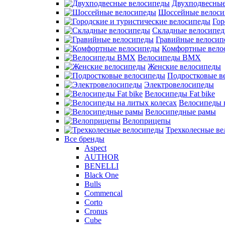
Двухподвесные
Шоссейные велос
Гор
Складные велосипе
Гравийные велосип
Комфортные вело
Велосипеды BMX
Женские велосипеды
Подростковые в
Электровелосипеды
Велосипеды Fat bike
Велосипеды 
Велосипедные рамы
Велоприцепы
Трехколесные в
Все бренды
Aspect
AUTHOR
BENELLI
Black One
Bulls
Commencal
Corto
Cronus
Cube