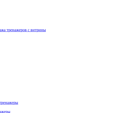
ажа тренажеров с витрины
тренажеры
нажеры