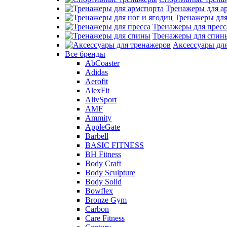
Тренажеры для а
Тренажеры для
Тренажеры для пресс
Тренажеры для спин
Аксессуары дл
Все бренды
AbCoaster
Adidas
Aerofit
AlexFit
AlivSport
AMF
Ammity
AppleGate
Barbell
BASIC FITNESS
BH Fitness
Body Craft
Body Sculpture
Body Solid
Bowflex
Bronze Gym
Carbon
Care Fitness