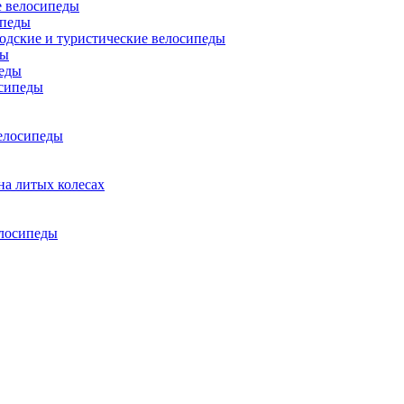
 велосипеды
ипеды
одские и туристические велосипеды
ды
еды
сипеды
елосипеды
на литых колесах
елосипеды