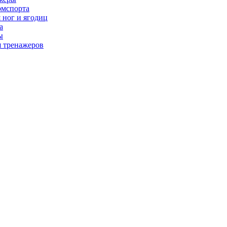
рмспорта
 ног и ягодиц
а
ы
я тренажеров