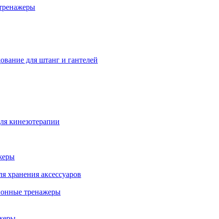
тренажеры
ование для штанг и гантелей
ля кинезотерапии
жеры
ля хранения аксессуаров
ионные тренажеры
жеры