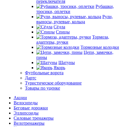
переключателя
Рубашки,
тросики, оплетки
Рули,
выносы, рулевые, кольца
Сёдла
Спицы
Тормоза,
адаптеры, ручки
Тормозные колодки
Цепи, замочки,
пины
Шатуны
Якорь
Футбольные ворота
Дартс
Туристическое оборудование
Товары по уценке
Акции
Велосипеды
Беговые дорожки
Эллипсоиды
Силовые тренажеры
Велотренажеры