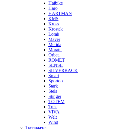
Haibike
Haro
HARTMAN
KMS
Kross
Krostek
Lorak
Mayer
Merida
Moratti
Orbea
ROMET
SENSE
SILVERBACK
Smart
Sportop
Stark
Stels
Stinger
TOTEM
Trek
VIVA
Welt
Wind
Тренажеры