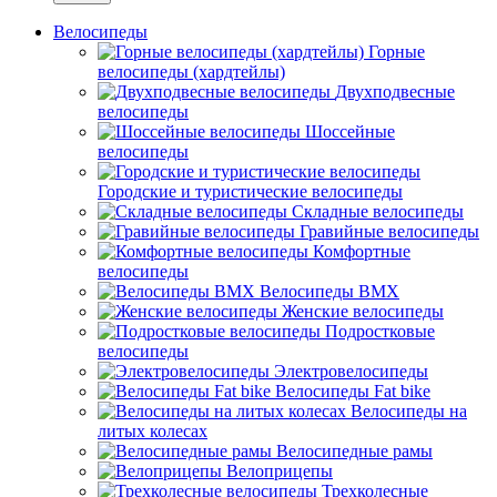
Велосипеды
Горные
велосипеды (хардтейлы)
Двухподвесные
велосипеды
Шоссейные
велосипеды
Городские и туристические велосипеды
Складные велосипеды
Гравийные велосипеды
Комфортные
велосипеды
Велосипеды BMX
Женские велосипеды
Подростковые
велосипеды
Электровелосипеды
Велосипеды Fat bike
Велосипеды на
литых колесах
Велосипедные рамы
Велоприцепы
Трехколесные