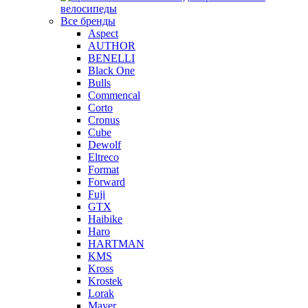
велосипеды
Все бренды
Aspect
AUTHOR
BENELLI
Black One
Bulls
Commencal
Corto
Cronus
Cube
Dewolf
Eltreco
Format
Forward
Fuji
GTX
Haibike
Haro
HARTMAN
KMS
Kross
Krostek
Lorak
Mayer