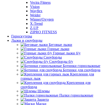
Vectra Fitness
Vision
Wayflex
Weider
Winner/Oxygen
X-Trend
Z-UP
ZIPRO FITNESS
Гироскутеры
Лыжи и сноуборды
Беговые лыжи
Горные лыжи
Горные лыжи б/у
Сноуборды
Сноуборды б/у
Ботинки горнолыжные
Ботинки для сноуборда
Крепления для
горных лыж
Крепления для
сноуборда
Шлемы
Палки горнолыжные
Защита
Маски