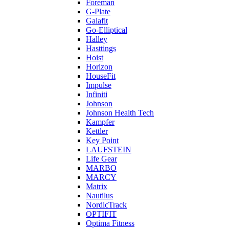
Foreman
G-Plate
Galafit
Go-Elliptical
Halley
Hasttings
Hoist
Horizon
HouseFit
Impulse
Infiniti
Johnson
Johnson Health Tech
Kampfer
Kettler
Key Point
LAUFSTEIN
Life Gear
MARBO
MARCY
Matrix
Nautilus
NordicTrack
OPTIFIT
Optima Fitness