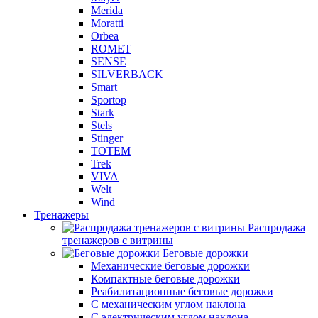
Merida
Moratti
Orbea
ROMET
SENSE
SILVERBACK
Smart
Sportop
Stark
Stels
Stinger
TOTEM
Trek
VIVA
Welt
Wind
Тренажеры
Распродажа
тренажеров с витрины
Беговые дорожки
Механические беговые дорожки
Компактные беговые дорожки
Реабилитационные беговые дорожки
С механическим углом наклона
С электрическим углом наклона