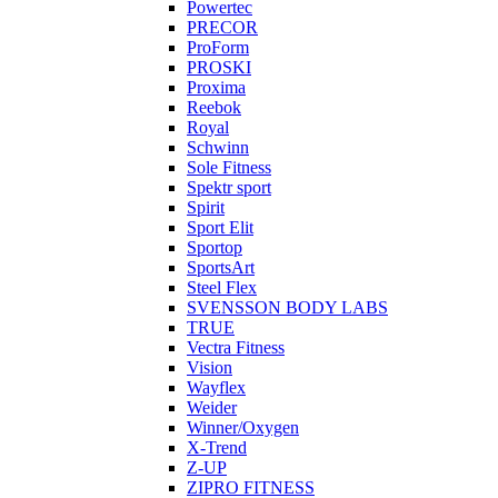
Powertec
PRECOR
ProForm
PROSKI
Proxima
Reebok
Royal
Schwinn
Sole Fitness
Spektr sport
Spirit
Sport Elit
Sportop
SportsArt
Steel Flex
SVENSSON BODY LABS
TRUE
Vectra Fitness
Vision
Wayflex
Weider
Winner/Oxygen
X-Trend
Z-UP
ZIPRO FITNESS