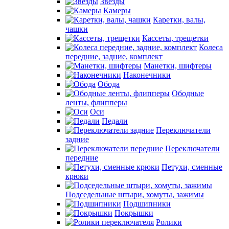
Звезды
Камеры
Каретки, валы,
чашки
Кассеты, трещетки
Колеса
передние, задние, комплект
Манетки, шифтеры
Наконечники
Обода
Ободные
ленты, флипперы
Оси
Педали
Переключатели
задние
Переключатели
передние
Петухи, сменные
крюки
Подседельные штыри, хомуты, зажимы
Подшипники
Покрышки
Ролики