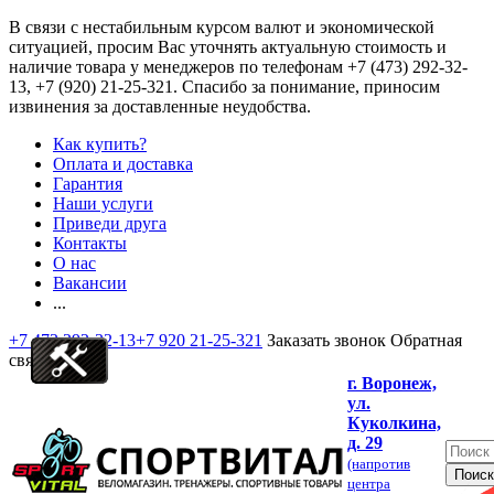
В связи с нестабильным курсом валют и экономической
ситуацией, просим Вас уточнять актуальную стоимость и
наличие товара у менеджеров по телефонам
+7 (473) 292-32-
13, +7 (920) 21-25-321
. Спасибо за понимание, приносим
извинения за доставленные неудобства.
Как купить?
Оплата и доставка
Гарантия
Наши услуги
Приведи друга
Контакты
О нас
Вакансии
...
+7 473 292-32-13
+7 920 21-25-321
Заказать звонок
Обратная
связь
г. Воронеж,
ул.
Куколкина,
д. 29
(напротив
центра