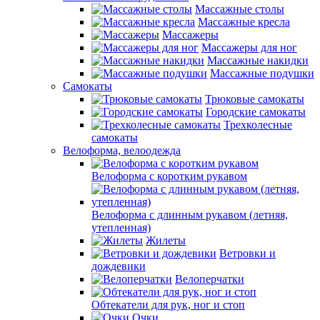
Массажные столы
Массажные кресла
Массажеры
Массажеры для ног
Массажные накидки
Массажные подушки
Самокаты
Трюковые самокаты
Городские самокаты
Трехколесные
самокаты
Велоформа, велоодежда
Велоформа с коротким рукавом
Велоформа с длинным рукавом (летняя,
утепленная)
Жилеты
Ветровки и
дождевики
Велоперчатки
Обтекатели для рук, ног и стоп
Очки