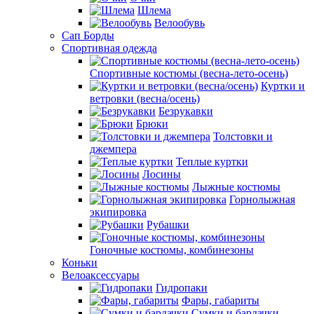
Шлема
Велообувь
Сап Борды
Спортивная одежда
Спортивные костюмы (весна-лето-осень)
Куртки и
ветровки (весна/осень)
Безрукавки
Брюки
Толстовки и
джемпера
Теплые куртки
Лосины
Лыжные костюмы
Горнолыжная
экипировка
Рубашки
Гоночные костюмы, комбинезоны
Коньки
Велоаксессуары
Гидропаки
Фары, габариты
Сумки и бардачки