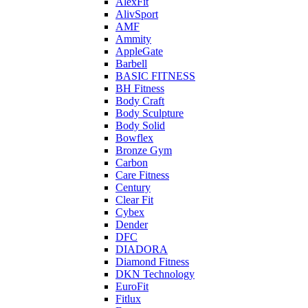
AlexFit
AlivSport
AMF
Ammity
AppleGate
Barbell
BASIC FITNESS
BH Fitness
Body Craft
Body Sculpture
Body Solid
Bowflex
Bronze Gym
Carbon
Care Fitness
Century
Clear Fit
Cybex
Dender
DFC
DIADORA
Diamond Fitness
DKN Technology
EuroFit
Fitlux