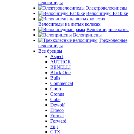
велосипеды
Электровелосипеды
Велосипеды Fat bike
Велосипеды на литых колесах
Велосипедные рамы
Велоприцепы
Трехколесные
велосипеды
Все бренды
Aspect
AUTHOR
BENELLI
Black One
Bulls
Commencal
Corto
Cronus
Cube
Dewolf
Eltreco
Format
Forward
Fuji
GTX