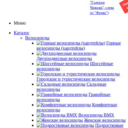
"Галереи
Чижова", слева
от "Фенко")
Меню
Каталог
Велосипеды
Горные
велосипеды (хардтейлы)
Двухподвесные велосипеды
Шоссейные
велосипеды
Городские и туристические велосипеды
Складные
велосипеды
Гравийные
велосипеды
Комфортные
велосипеды
Велосипеды BMX
Женские велосипеды
Подростковые