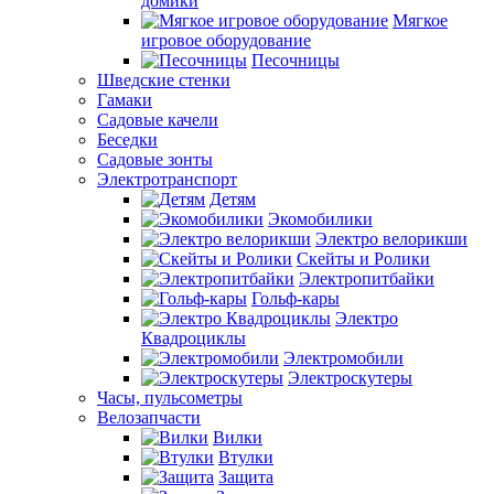
домики
Мягкое
игровое оборудование
Песочницы
Шведские стенки
Гамаки
Садовые качели
Беседки
Садовые зонты
Электротранспорт
Детям
Экомобилики
Электро велорикши
Скейты и Ролики
Электропитбайки
Гольф-кары
Электро
Квадроциклы
Электромобили
Электроскутеры
Часы, пульсометры
Велозапчасти
Вилки
Втулки
Защита