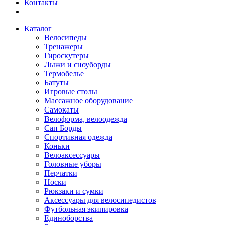
Контакты
Каталог
Велосипеды
Тренажеры
Гироскутеры
Лыжи и сноуборды
Термобелье
Батуты
Игровые столы
Массажное оборудование
Самокаты
Велоформа, велоодежда
Сап Борды
Спортивная одежда
Коньки
Велоаксессуары
Головные уборы
Перчатки
Носки
Рюкзаки и сумки
Аксессуары для велосипедистов
Футбольная экипировка
Единоборства