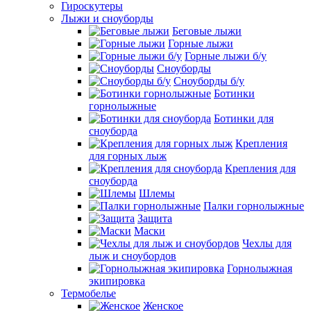
Гироскутеры
Лыжи и сноуборды
Беговые лыжи
Горные лыжи
Горные лыжи б/у
Сноуборды
Сноуборды б/у
Ботинки
горнолыжные
Ботинки для
сноуборда
Крепления
для горных лыж
Крепления для
сноуборда
Шлемы
Палки горнолыжные
Защита
Маски
Чехлы для
лыж и сноубордов
Горнолыжная
экипировка
Термобелье
Женское