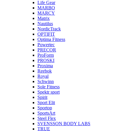
Life Gear
MARBO
MARCY
Matrix
Nautilus
NordicTrack
OPTIFIT
Optima Fitness
Powertec
PRECOR
ProForm
PROSKI
Proxima
Reebok
Royal
Schwinn
Sole Fitness
Spektr sport
Spirit
Sport Elit
Sportop
SportsArt
Steel Flex
SVENSSON BODY LABS
TRUE