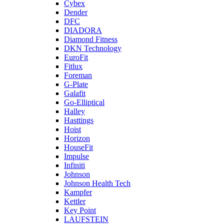
Cybex
Dender
DFC
DIADORA
Diamond Fitness
DKN Technology
EuroFit
Fitlux
Foreman
G-Plate
Galafit
Go-Elliptical
Halley
Hasttings
Hoist
Horizon
HouseFit
Impulse
Infiniti
Johnson
Johnson Health Tech
Kampfer
Kettler
Key Point
LAUFSTEIN