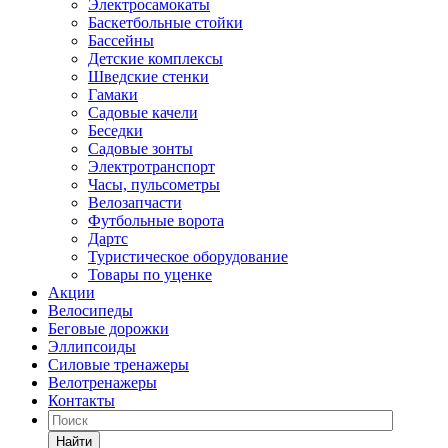
Электросамокаты
Баскетбольные стойки
Бассейны
Детские комплексы
Шведские стенки
Гамаки
Садовые качели
Беседки
Садовые зонты
Электротранспорт
Часы, пульсометры
Велозапчасти
Футбольные ворота
Дартс
Туристическое оборудование
Товары по уценке
Акции
Велосипеды
Беговые дорожки
Эллипсоиды
Силовые тренажеры
Велотренажеры
Контакты
Найти