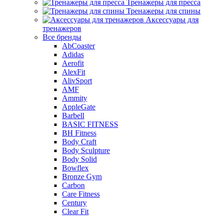
Тренажеры для пресса
Тренажеры для спины
Аксессуары для
тренажеров
Все бренды
AbCoaster
Adidas
Aerofit
AlexFit
AlivSport
AMF
Ammity
AppleGate
Barbell
BASIC FITNESS
BH Fitness
Body Craft
Body Sculpture
Body Solid
Bowflex
Bronze Gym
Carbon
Care Fitness
Century
Clear Fit