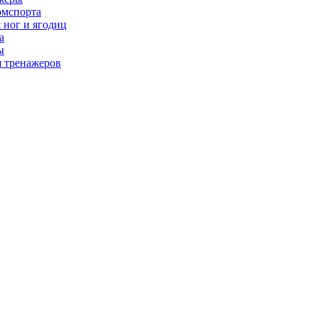
рмспорта
 ног и ягодиц
а
ы
я тренажеров