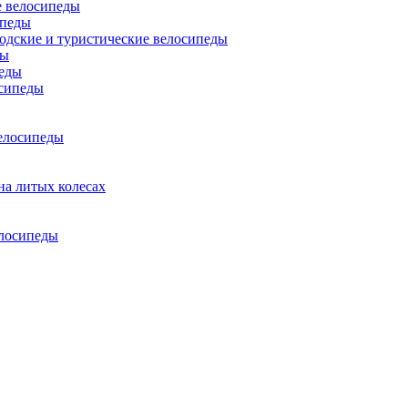
 велосипеды
ипеды
одские и туристические велосипеды
ды
еды
сипеды
елосипеды
на литых колесах
елосипеды