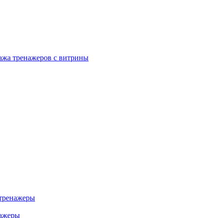
ажа тренажеров с витрины
тренажеры
нажеры