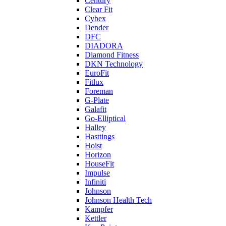
Century
Clear Fit
Cybex
Dender
DFC
DIADORA
Diamond Fitness
DKN Technology
EuroFit
Fitlux
Foreman
G-Plate
Galafit
Go-Elliptical
Halley
Hasttings
Hoist
Horizon
HouseFit
Impulse
Infiniti
Johnson
Johnson Health Tech
Kampfer
Kettler