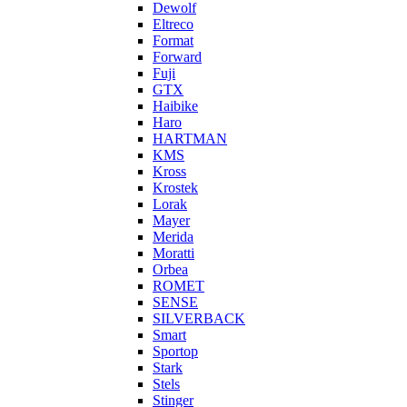
Dewolf
Eltreco
Format
Forward
Fuji
GTX
Haibike
Haro
HARTMAN
KMS
Kross
Krostek
Lorak
Mayer
Merida
Moratti
Orbea
ROMET
SENSE
SILVERBACK
Smart
Sportop
Stark
Stels
Stinger