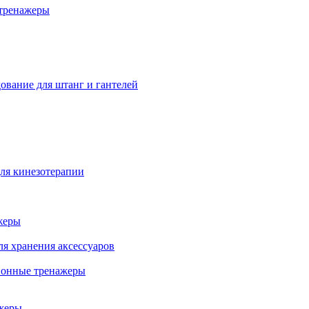
тренажеры
ование для штанг и гантелей
ля кинезотерапии
жеры
ля хранения аксессуаров
ионные тренажеры
жеры