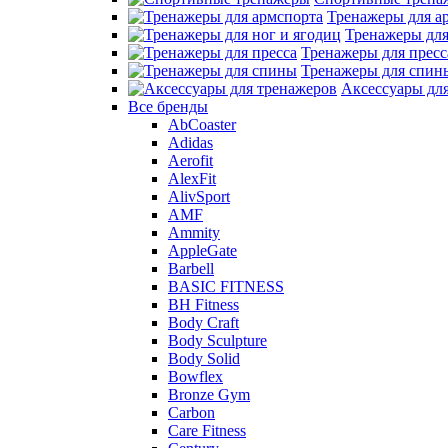
Тренажеры для а
Тренажеры для
Тренажеры для пресс
Тренажеры для спин
Аксессуары дл
Все бренды
AbCoaster
Adidas
Aerofit
AlexFit
AlivSport
AMF
Ammity
AppleGate
Barbell
BASIC FITNESS
BH Fitness
Body Craft
Body Sculpture
Body Solid
Bowflex
Bronze Gym
Carbon
Care Fitness