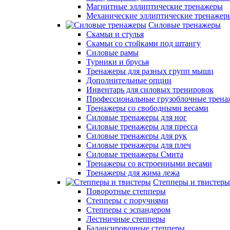
Магнитные эллиптические тренажеры
Механические эллиптические тренажер
Силовые тренажеры
Скамьи и стулья
Скамьи со стойками под штангу
Силовые рамы
Турники и брусья
Тренажеры для разных групп мышц
Дополнительные опции
Инвентарь для силовых тренировок
Профессиональные грузоблочные трен
Тренажеры со свободными весами
Силовые тренажеры для ног
Силовые тренажеры для пресса
Силовые тренажеры для рук
Силовые тренажеры для плеч
Силовые тренажеры Смита
Тренажеры со встроенными весами
Тренажеры для жима лежа
Степперы и твистеры
Поворотные степперы
Степперы с поручнями
Степперы с эспандером
Лестничные степперы
Балансировочные степперы