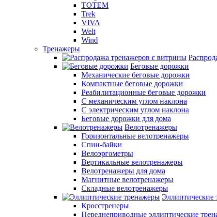
TOTEM
Trek
VIVA
Welt
Wind
Тренажеры
Распрод
Беговые дорожки
Механические беговые дорожки
Компактные беговые дорожки
Реабилитационные беговые дорожки
С механическим углом наклона
С электрическим углом наклона
Беговые дорожки для дома
Велотренажеры
Горизонтальные велотренажеры
Спин-байки
Велоэргометры
Вертикальные велотренажеры
Велотренажеры для дома
Магнитные велотренажеры
Складные велотренажеры
Эллиптические 
Кросстренеры
Переднеприводные эллиптические тре