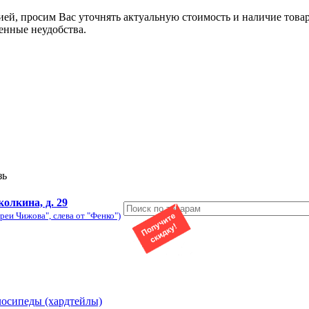
ией, просим Вас уточнять актуальную стоимость и наличие това
енные неудобства.
зь
колкина, д. 29
реи Чижова", слева от "Фенко")
лосипеды (хардтейлы)