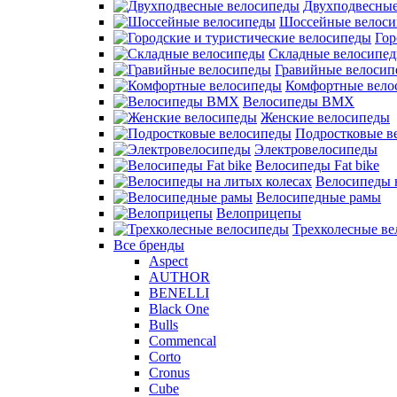
Двухподвесные
Шоссейные велос
Гор
Складные велосипе
Гравийные велосип
Комфортные вело
Велосипеды BMX
Женские велосипеды
Подростковые в
Электровелосипеды
Велосипеды Fat bike
Велосипеды 
Велосипедные рамы
Велоприцепы
Трехколесные в
Все бренды
Aspect
AUTHOR
BENELLI
Black One
Bulls
Commencal
Corto
Cronus
Cube