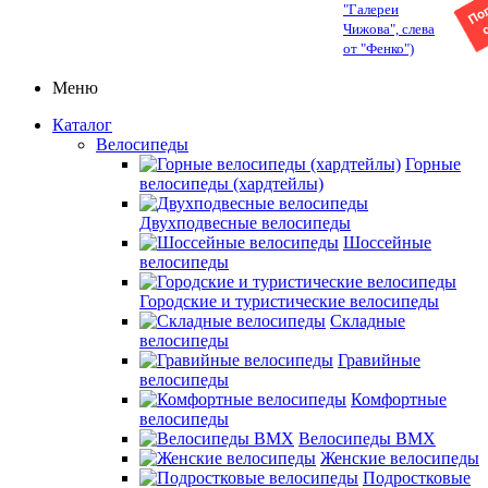
"Галереи
Чижова", слева
от "Фенко")
Меню
Каталог
Велосипеды
Горные
велосипеды (хардтейлы)
Двухподвесные велосипеды
Шоссейные
велосипеды
Городские и туристические велосипеды
Складные
велосипеды
Гравийные
велосипеды
Комфортные
велосипеды
Велосипеды BMX
Женские велосипеды
Подростковые