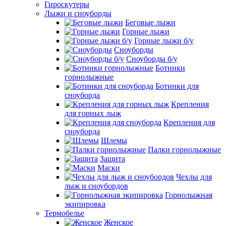
Гироскутеры
Лыжи и сноуборды
Беговые лыжи
Горные лыжи
Горные лыжи б/у
Сноуборды
Сноуборды б/у
Ботинки
горнолыжные
Ботинки для
сноуборда
Крепления
для горных лыж
Крепления для
сноуборда
Шлемы
Палки горнолыжные
Защита
Маски
Чехлы для
лыж и сноубордов
Горнолыжная
экипировка
Термобелье
Женское