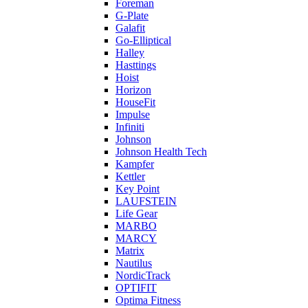
Foreman
G-Plate
Galafit
Go-Elliptical
Halley
Hasttings
Hoist
Horizon
HouseFit
Impulse
Infiniti
Johnson
Johnson Health Tech
Kampfer
Kettler
Key Point
LAUFSTEIN
Life Gear
MARBO
MARCY
Matrix
Nautilus
NordicTrack
OPTIFIT
Optima Fitness