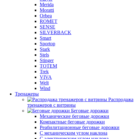
Merida
Moratti
Orbea
ROMET
SENSE
SILVERBACK
Smart
Sportop
Stark
Stels
Stinger
TOTEM
Trek
VIVA
Welt
Wind
Тренажеры
Распродажа
тренажеров с витрины
Беговые дорожки
Механические беговые дорожки
Компактные беговые дорожки
Реабилитационные беговые дорожки
С механическим углом наклона
С электрическим углом наклона