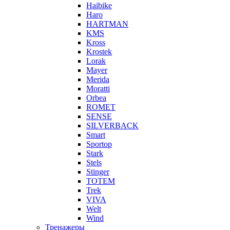
Haibike
Haro
HARTMAN
KMS
Kross
Krostek
Lorak
Mayer
Merida
Moratti
Orbea
ROMET
SENSE
SILVERBACK
Smart
Sportop
Stark
Stels
Stinger
TOTEM
Trek
VIVA
Welt
Wind
Тренажеры