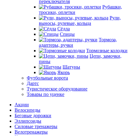
переключателя
Рубашки,
тросики, оплетки
Рули,
выносы, рулевые, кольца
Сёдла
Спицы
Тормоза,
адаптеры, ручки
Тормозные колодки
Цепи, замочки,
пины
Шатуны
Якорь
Футбольные ворота
Дартс
Туристическое оборудование
Товары по уценке
Акции
Велосипеды
Беговые дорожки
Эллипсоиды
Силовые тренажеры
Велотренажеры