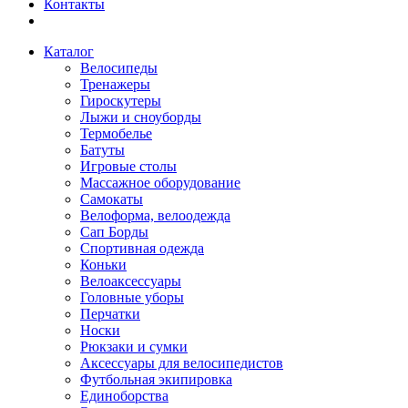
Контакты
Каталог
Велосипеды
Тренажеры
Гироскутеры
Лыжи и сноуборды
Термобелье
Батуты
Игровые столы
Массажное оборудование
Самокаты
Велоформа, велоодежда
Сап Борды
Спортивная одежда
Коньки
Велоаксессуары
Головные уборы
Перчатки
Носки
Рюкзаки и сумки
Аксессуары для велосипедистов
Футбольная экипировка
Единоборства