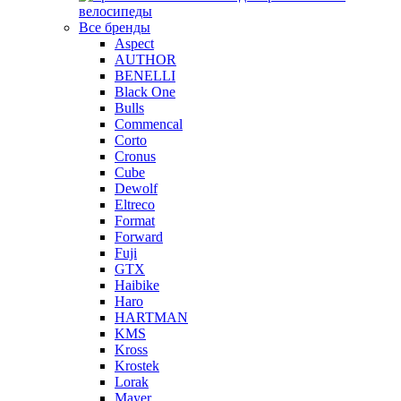
велосипеды
Все бренды
Aspect
AUTHOR
BENELLI
Black One
Bulls
Commencal
Corto
Cronus
Cube
Dewolf
Eltreco
Format
Forward
Fuji
GTX
Haibike
Haro
HARTMAN
KMS
Kross
Krostek
Lorak
Mayer