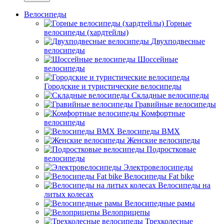
Велосипеды
Горные
велосипеды (хардтейлы)
Двухподвесные
велосипеды
Шоссейные
велосипеды
Городские и туристические велосипеды
Складные велосипеды
Гравийные велосипеды
Комфортные
велосипеды
Велосипеды BMX
Женские велосипеды
Подростковые
велосипеды
Электровелосипеды
Велосипеды Fat bike
Велосипеды на
литых колесах
Велосипедные рамы
Велоприцепы
Трехколесные