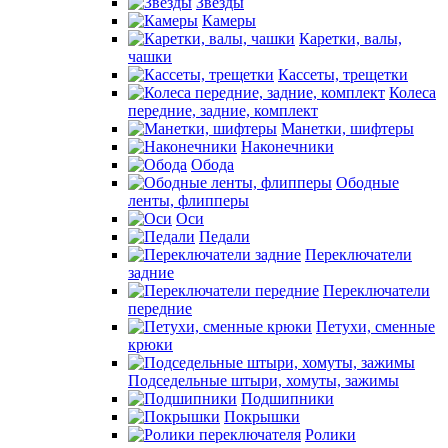
Звезды
Камеры
Каретки, валы,
чашки
Кассеты, трещетки
Колеса
передние, задние, комплект
Манетки, шифтеры
Наконечники
Обода
Ободные
ленты, флипперы
Оси
Педали
Переключатели
задние
Переключатели
передние
Петухи, сменные
крюки
Подседельные штыри, хомуты, зажимы
Подшипники
Покрышки
Ролики