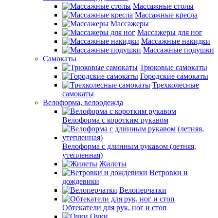
Массажные столы
Массажные кресла
Массажеры
Массажеры для ног
Массажные накидки
Массажные подушки
Самокаты
Трюковые самокаты
Городские самокаты
Трехколесные
самокаты
Велоформа, велоодежда
Велоформа с коротким рукавом
Велоформа с длинным рукавом (летняя,
утепленная)
Жилеты
Ветровки и
дождевики
Велоперчатки
Обтекатели для рук, ног и стоп
Очки