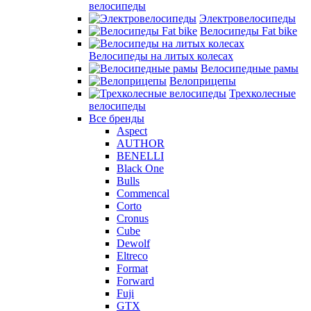
велосипеды
Электровелосипеды
Велосипеды Fat bike
Велосипеды на литых колесах
Велосипедные рамы
Велоприцепы
Трехколесные
велосипеды
Все бренды
Aspect
AUTHOR
BENELLI
Black One
Bulls
Commencal
Corto
Cronus
Cube
Dewolf
Eltreco
Format
Forward
Fuji
GTX