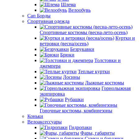
Шлема
Велообувь
Сап Борды
Спортивная одежда
Спортивные костюмы (весна-лето-осень)
Куртки и
ветровки (весна/осень)
Безрукавки
Брюки
Толстовки и
джемпера
Теплые куртки
Лосины
Лыжные костюмы
Горнолыжная
экипировка
Рубашки
Гоночные костюмы, комбинезоны
Коньки
Велоаксессуары
Гидропаки
Фары, габариты
Сумки и бардачки