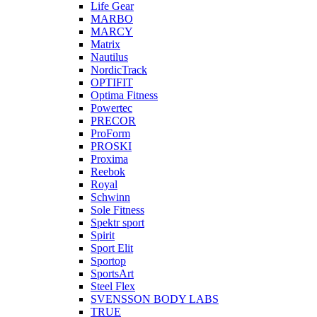
Life Gear
MARBO
MARCY
Matrix
Nautilus
NordicTrack
OPTIFIT
Optima Fitness
Powertec
PRECOR
ProForm
PROSKI
Proxima
Reebok
Royal
Schwinn
Sole Fitness
Spektr sport
Spirit
Sport Elit
Sportop
SportsArt
Steel Flex
SVENSSON BODY LABS
TRUE