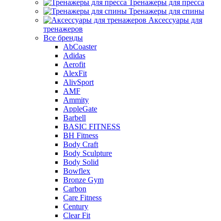
Тренажеры для пресса
Тренажеры для спины
Аксессуары для
тренажеров
Все бренды
AbCoaster
Adidas
Aerofit
AlexFit
AlivSport
AMF
Ammity
AppleGate
Barbell
BASIC FITNESS
BH Fitness
Body Craft
Body Sculpture
Body Solid
Bowflex
Bronze Gym
Carbon
Care Fitness
Century
Clear Fit