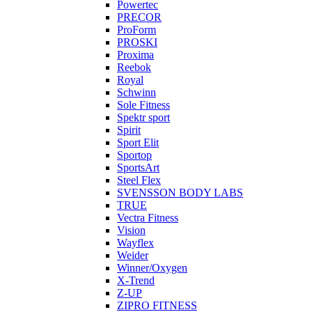
Powertec
PRECOR
ProForm
PROSKI
Proxima
Reebok
Royal
Schwinn
Sole Fitness
Spektr sport
Spirit
Sport Elit
Sportop
SportsArt
Steel Flex
SVENSSON BODY LABS
TRUE
Vectra Fitness
Vision
Wayflex
Weider
Winner/Oxygen
X-Trend
Z-UP
ZIPRO FITNESS