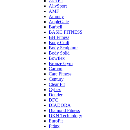
AlexFit
AlivSport
AMF
Ammity
AppleGate
Barbell
BASIC FITNESS
BH Fitness
Body Craft
Body Sculpture
Body Solid
Bowflex
Bronze Gym
Carbon
Care Fitness
Century
Clear Fit
Cybex
Dender
DFC
DIADORA
Diamond Fitness
DKN Technology
EuroFit
Fitlux