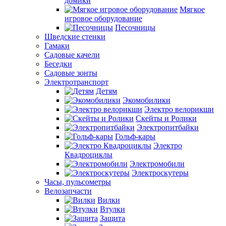
домики
Мягкое
игровое оборудование
Песочницы
Шведские стенки
Гамаки
Садовые качели
Беседки
Садовые зонты
Электротранспорт
Детям
Экомобилики
Электро велорикши
Скейты и Ролики
Электропитбайки
Гольф-кары
Электро
Квадроциклы
Электромобили
Электроскутеры
Часы, пульсометры
Велозапчасти
Вилки
Втулки
Защита