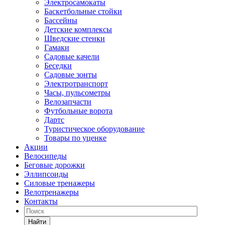
Электросамокаты
Баскетбольные стойки
Бассейны
Детские комплексы
Шведские стенки
Гамаки
Садовые качели
Беседки
Садовые зонты
Электротранспорт
Часы, пульсометры
Велозапчасти
Футбольные ворота
Дартс
Туристическое оборудование
Товары по уценке
Акции
Велосипеды
Беговые дорожки
Эллипсоиды
Силовые тренажеры
Велотренажеры
Контакты
Найти