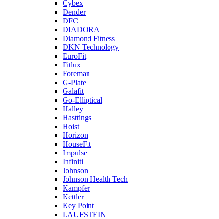
Cybex
Dender
DFC
DIADORA
Diamond Fitness
DKN Technology
EuroFit
Fitlux
Foreman
G-Plate
Galafit
Go-Elliptical
Halley
Hasttings
Hoist
Horizon
HouseFit
Impulse
Infiniti
Johnson
Johnson Health Tech
Kampfer
Kettler
Key Point
LAUFSTEIN