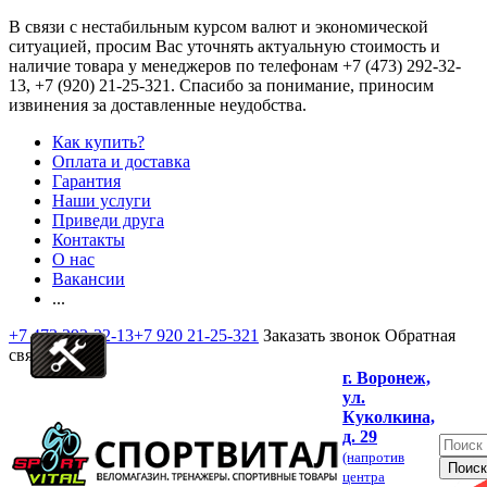
В связи с нестабильным курсом валют и экономической
ситуацией, просим Вас уточнять актуальную стоимость и
наличие товара у менеджеров по телефонам
+7 (473) 292-32-
13, +7 (920) 21-25-321
. Спасибо за понимание, приносим
извинения за доставленные неудобства.
Как купить?
Оплата и доставка
Гарантия
Наши услуги
Приведи друга
Контакты
О нас
Вакансии
...
+7 473 292-32-13
+7 920 21-25-321
Заказать звонок
Обратная
связь
г. Воронеж,
ул.
Куколкина,
д. 29
(напротив
центра