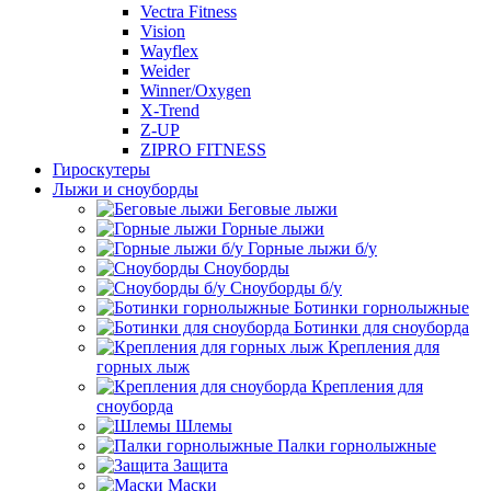
Vectra Fitness
Vision
Wayflex
Weider
Winner/Oxygen
X-Trend
Z-UP
ZIPRO FITNESS
Гироскутеры
Лыжи и сноуборды
Беговые лыжи
Горные лыжи
Горные лыжи б/у
Сноуборды
Сноуборды б/у
Ботинки горнолыжные
Ботинки для сноуборда
Крепления для
горных лыж
Крепления для
сноуборда
Шлемы
Палки горнолыжные
Защита
Маски