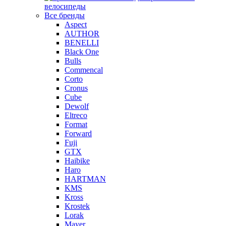
велосипеды
Все бренды
Aspect
AUTHOR
BENELLI
Black One
Bulls
Commencal
Corto
Cronus
Cube
Dewolf
Eltreco
Format
Forward
Fuji
GTX
Haibike
Haro
HARTMAN
KMS
Kross
Krostek
Lorak
Mayer