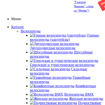
"Галереи
Чижова", слева
от "Фенко")
Меню
Каталог
Велосипеды
Горные
велосипеды (хардтейлы)
Двухподвесные велосипеды
Шоссейные
велосипеды
Городские и туристические велосипеды
Складные
велосипеды
Гравийные
велосипеды
Комфортные
велосипеды
Велосипеды BMX
Женские велосипеды
Подростковые