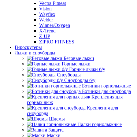
Vectra Fitness
Vision
Wayflex
Weider
Winner/Oxygen
X-Trend
Z-UP
ZIPRO FITNESS
Гироскутеры
Лыжи и сноуборды
Беговые лыжи
Горные лыжи
Горные лыжи б/у
Сноуборды
Сноуборды б/у
Ботинки горнолыжные
Ботинки для сноуборда
Крепления для
горных лыж
Крепления для
сноуборда
Шлемы
Палки горнолыжные
Защита
Маски