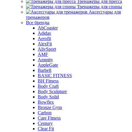
Тренажеры для пресса
Тренажеры для спины
Аксессуары для
тренажеров
Все бренды
AbCoaster
Adidas
Aerofit
AlexFit
AlivSport
AMF
Ammity
AppleGate
Barbell
BASIC FITNESS
BH Fitness
Body Craft
Body Sculpture
Body Solid
Bowflex
Bronze Gym
Carbon
Care Fitness
Century
Clear Fit