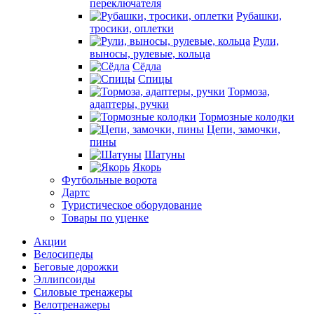
переключателя
Рубашки,
тросики, оплетки
Рули,
выносы, рулевые, кольца
Сёдла
Спицы
Тормоза,
адаптеры, ручки
Тормозные колодки
Цепи, замочки,
пины
Шатуны
Якорь
Футбольные ворота
Дартс
Туристическое оборудование
Товары по уценке
Акции
Велосипеды
Беговые дорожки
Эллипсоиды
Силовые тренажеры
Велотренажеры