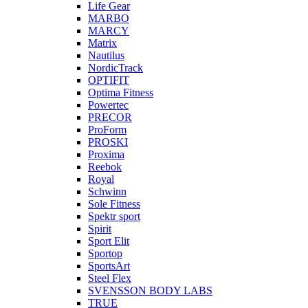
Life Gear
MARBO
MARCY
Matrix
Nautilus
NordicTrack
OPTIFIT
Optima Fitness
Powertec
PRECOR
ProForm
PROSKI
Proxima
Reebok
Royal
Schwinn
Sole Fitness
Spektr sport
Spirit
Sport Elit
Sportop
SportsArt
Steel Flex
SVENSSON BODY LABS
TRUE