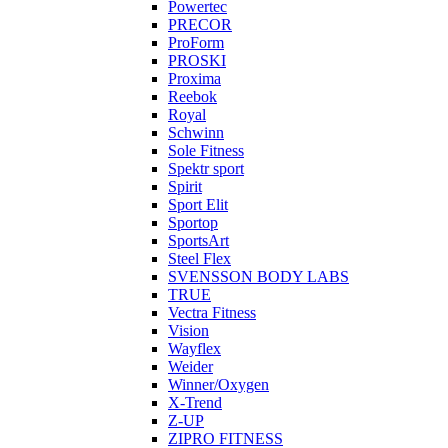
Powertec
PRECOR
ProForm
PROSKI
Proxima
Reebok
Royal
Schwinn
Sole Fitness
Spektr sport
Spirit
Sport Elit
Sportop
SportsArt
Steel Flex
SVENSSON BODY LABS
TRUE
Vectra Fitness
Vision
Wayflex
Weider
Winner/Oxygen
X-Trend
Z-UP
ZIPRO FITNESS