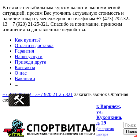
В связи с нестабильным курсом валют и экономической
ситуацией, просим Вас уточнять актуальную стоимость и
наличие товара у менеджеров по телефонам
+7 (473) 292-32-
13, +7 (920) 21-25-321
. Спасибо за понимание, приносим
извинения за доставленные неудобства.
Как купить?
Оплата и доставка
Гарантия
Наши услуги
Приведи друга
Контакты
О нас
Вакансии
...
+7 473 292-32-13
+7 920 21-25-321
Заказать звонок
Обратная
связь
г. Воронеж,
ул.
Куколкина,
д. 29
(напротив
центра