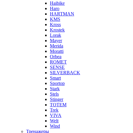
Haibike
Haro
HARTMAN
KMS
Kross
Krostek
Lorak
Mayer
Merida
Moratti
Orbea
ROMET
SENSE
SILVERBACK
Smart
Sportop
Stark
Stels
Stinger
TOTEM
Trek
VIVA
Welt
Wind
Тренажеры