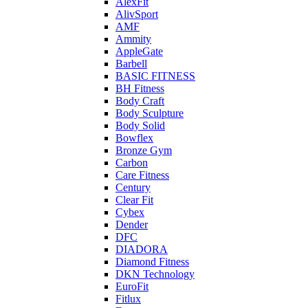
AlexFit
AlivSport
AMF
Ammity
AppleGate
Barbell
BASIC FITNESS
BH Fitness
Body Craft
Body Sculpture
Body Solid
Bowflex
Bronze Gym
Carbon
Care Fitness
Century
Clear Fit
Cybex
Dender
DFC
DIADORA
Diamond Fitness
DKN Technology
EuroFit
Fitlux