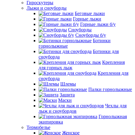
Гироскутеры
Лыжи и сноуборды
Беговые лыжи
Горные лыжи
Горные лыжи б/у
Сноуборды
Сноуборды б/у
Ботинки
горнолыжные
Ботинки для
сноуборда
Крепления
для горных лыж
Крепления для
сноуборда
Шлемы
Палки горнолыжные
Защита
Маски
Чехлы для
лыж и сноубордов
Горнолыжная
экипировка
Термобелье
Женское