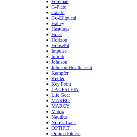
Foreman
G-Plate
Galafit
Go-Elliptical
Halley
Hasttings
Hoist
Horizon
HouseFit
Impulse
Infiniti
Johnson
Johnson Health Tech
Kampfer
Kettler
Key Point
LAUFSTEIN
Life Gear
MARBO
MARCY
Matrix
Nautilus
NordicTrack
OPTIFIT
Optima Fitness