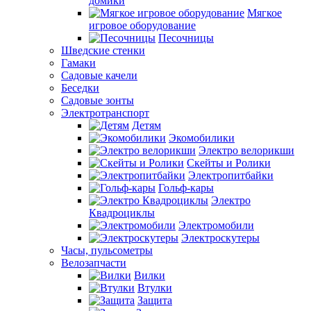
домики
Мягкое
игровое оборудование
Песочницы
Шведские стенки
Гамаки
Садовые качели
Беседки
Садовые зонты
Электротранспорт
Детям
Экомобилики
Электро велорикши
Скейты и Ролики
Электропитбайки
Гольф-кары
Электро
Квадроциклы
Электромобили
Электроскутеры
Часы, пульсометры
Велозапчасти
Вилки
Втулки
Защита