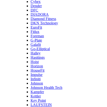
Cybex
Dender
DFC
DIADORA
Diamond Fitness
DKN Technology
EuroFit
Fitlux
Foreman
G-Plate
Galafit
Go-Elliptical
Halley
Hasttings
Hoist
Horizon
HouseFit
Impulse
Infiniti
Johnson
Johnson Health Tech
Kampfer
Kettler
Key Point
LAUFSTEIN