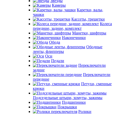
Звезды
Камеры
Каретки, валы,
чашки
Кассеты, трещетки
Колеса
передние, задние, комплект
Манетки, шифтеры
Наконечники
Обода
Ободные
ленты, флипперы
Оси
Педали
Переключатели
задние
Переключатели
передние
Петухи, сменные
крюки
Подседельные штыри, хомуты, зажимы
Подшипники
Покрышки
Ролики