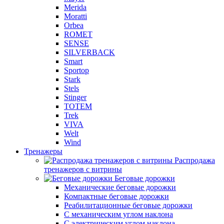
Merida
Moratti
Orbea
ROMET
SENSE
SILVERBACK
Smart
Sportop
Stark
Stels
Stinger
TOTEM
Trek
VIVA
Welt
Wind
Тренажеры
Распродажа
тренажеров с витрины
Беговые дорожки
Механические беговые дорожки
Компактные беговые дорожки
Реабилитационные беговые дорожки
С механическим углом наклона
С электрическим углом наклона