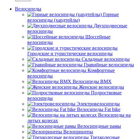
Велосипеды
Горные
велосипеды (хардтейлы)
Двухподвесные
велосипеды
Шоссейные
велосипеды
Городские и туристические велосипеды
Складные велосипеды
Гравийные велосипеды
Комфортные
велосипеды
Велосипеды BMX
Женские велосипеды
Подростковые
велосипеды
Электровелосипеды
Велосипеды Fat bike
Велосипеды на
литых колесах
Велосипедные рамы
Велоприцепы
Трехколесные