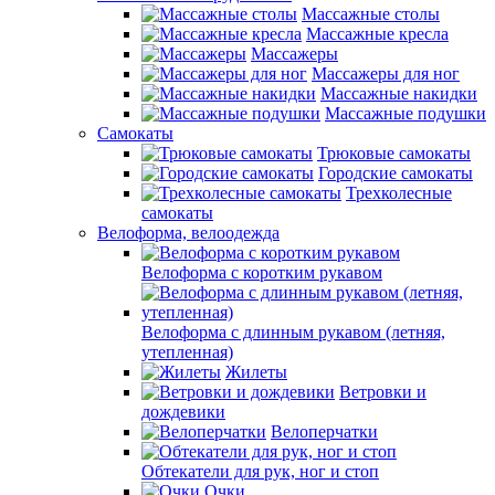
Массажные столы
Массажные кресла
Массажеры
Массажеры для ног
Массажные накидки
Массажные подушки
Самокаты
Трюковые самокаты
Городские самокаты
Трехколесные
самокаты
Велоформа, велоодежда
Велоформа с коротким рукавом
Велоформа с длинным рукавом (летняя,
утепленная)
Жилеты
Ветровки и
дождевики
Велоперчатки
Обтекатели для рук, ног и стоп
Очки