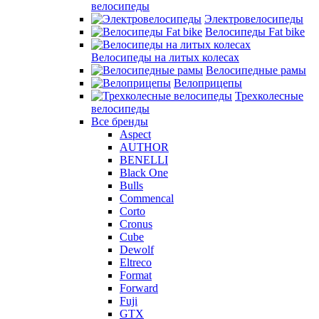
велосипеды
Электровелосипеды
Велосипеды Fat bike
Велосипеды на литых колесах
Велосипедные рамы
Велоприцепы
Трехколесные
велосипеды
Все бренды
Aspect
AUTHOR
BENELLI
Black One
Bulls
Commencal
Corto
Cronus
Cube
Dewolf
Eltreco
Format
Forward
Fuji
GTX