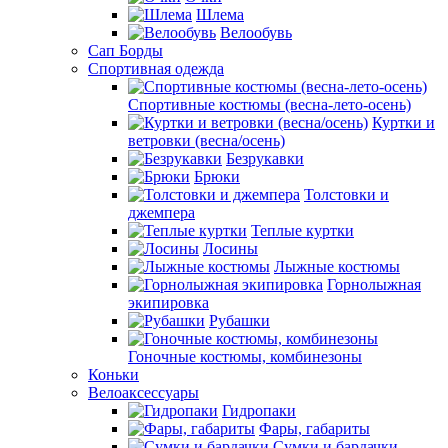
Шлема
Велообувь
Сап Борды
Спортивная одежда
Спортивные костюмы (весна-лето-осень)
Куртки и
ветровки (весна/осень)
Безрукавки
Брюки
Толстовки и
джемпера
Теплые куртки
Лосины
Лыжные костюмы
Горнолыжная
экипировка
Рубашки
Гоночные костюмы, комбинезоны
Коньки
Велоаксессуары
Гидропаки
Фары, габариты
Сумки и бардачки