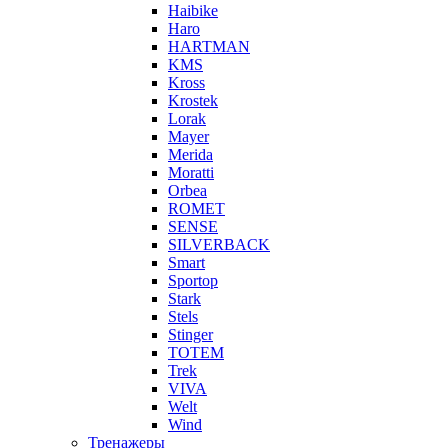
Haibike
Haro
HARTMAN
KMS
Kross
Krostek
Lorak
Mayer
Merida
Moratti
Orbea
ROMET
SENSE
SILVERBACK
Smart
Sportop
Stark
Stels
Stinger
TOTEM
Trek
VIVA
Welt
Wind
Тренажеры