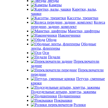
Звезды
Камеры
Каретки, валы,
чашки
Кассеты, трещетки
Колеса
передние, задние, комплект
Манетки, шифтеры
Наконечники
Обода
Ободные
ленты, флипперы
Оси
Педали
Переключатели
задние
Переключатели
передние
Петухи, сменные
крюки
Подседельные штыри, хомуты, зажимы
Подшипники
Покрышки
Ролики