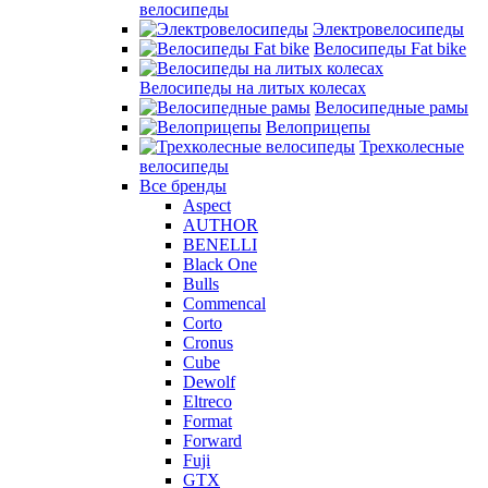
велосипеды
Электровелосипеды
Велосипеды Fat bike
Велосипеды на литых колесах
Велосипедные рамы
Велоприцепы
Трехколесные
велосипеды
Все бренды
Aspect
AUTHOR
BENELLI
Black One
Bulls
Commencal
Corto
Cronus
Cube
Dewolf
Eltreco
Format
Forward
Fuji
GTX