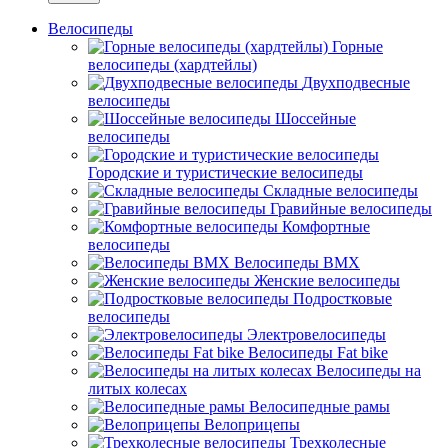
Велосипеды
Горные
велосипеды (хардтейлы)
Двухподвесные
велосипеды
Шоссейные
велосипеды
Городские и туристические велосипеды
Складные велосипеды
Гравийные велосипеды
Комфортные
велосипеды
Велосипеды BMX
Женские велосипеды
Подростковые
велосипеды
Электровелосипеды
Велосипеды Fat bike
Велосипеды на
литых колесах
Велосипедные рамы
Велоприцепы
Трехколесные