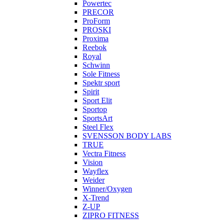
Powertec
PRECOR
ProForm
PROSKI
Proxima
Reebok
Royal
Schwinn
Sole Fitness
Spektr sport
Spirit
Sport Elit
Sportop
SportsArt
Steel Flex
SVENSSON BODY LABS
TRUE
Vectra Fitness
Vision
Wayflex
Weider
Winner/Oxygen
X-Trend
Z-UP
ZIPRO FITNESS