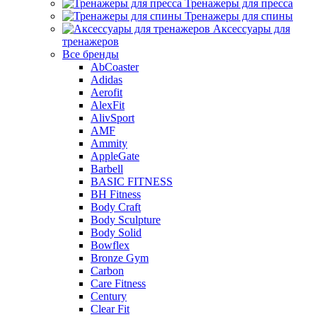
Тренажеры для пресса
Тренажеры для спины
Аксессуары для
тренажеров
Все бренды
AbCoaster
Adidas
Aerofit
AlexFit
AlivSport
AMF
Ammity
AppleGate
Barbell
BASIC FITNESS
BH Fitness
Body Craft
Body Sculpture
Body Solid
Bowflex
Bronze Gym
Carbon
Care Fitness
Century
Clear Fit