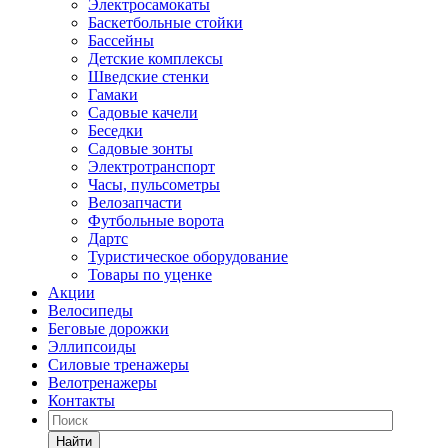
Электросамокаты
Баскетбольные стойки
Бассейны
Детские комплексы
Шведские стенки
Гамаки
Садовые качели
Беседки
Садовые зонты
Электротранспорт
Часы, пульсометры
Велозапчасти
Футбольные ворота
Дартс
Туристическое оборудование
Товары по уценке
Акции
Велосипеды
Беговые дорожки
Эллипсоиды
Силовые тренажеры
Велотренажеры
Контакты
Найти