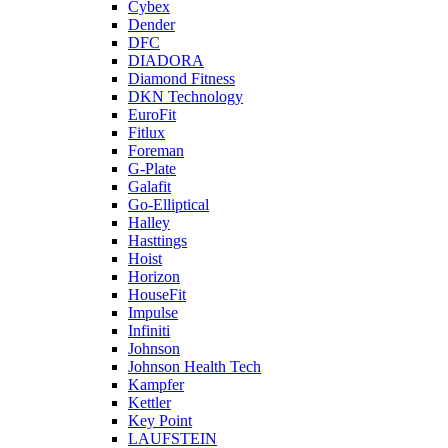
Cybex
Dender
DFC
DIADORA
Diamond Fitness
DKN Technology
EuroFit
Fitlux
Foreman
G-Plate
Galafit
Go-Elliptical
Halley
Hasttings
Hoist
Horizon
HouseFit
Impulse
Infiniti
Johnson
Johnson Health Tech
Kampfer
Kettler
Key Point
LAUFSTEIN