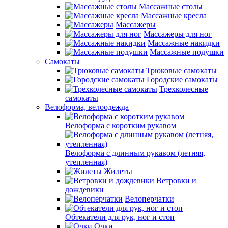
Массажные столы
Массажные кресла
Массажеры
Массажеры для ног
Массажные накидки
Массажные подушки
Самокаты
Трюковые самокаты
Городские самокаты
Трехколесные
самокаты
Велоформа, велоодежда
Велоформа с коротким рукавом
Велоформа с длинным рукавом (летняя,
утепленная)
Жилеты
Ветровки и
дождевики
Велоперчатки
Обтекатели для рук, ног и стоп
Очки