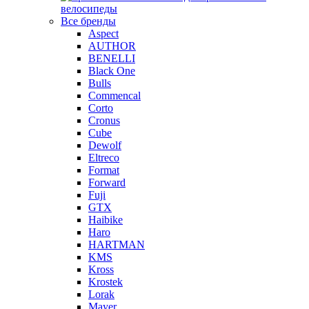
велосипеды
Все бренды
Aspect
AUTHOR
BENELLI
Black One
Bulls
Commencal
Corto
Cronus
Cube
Dewolf
Eltreco
Format
Forward
Fuji
GTX
Haibike
Haro
HARTMAN
KMS
Kross
Krostek
Lorak
Mayer