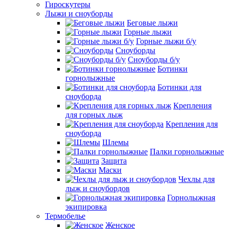
Гироскутеры
Лыжи и сноуборды
Беговые лыжи
Горные лыжи
Горные лыжи б/у
Сноуборды
Сноуборды б/у
Ботинки
горнолыжные
Ботинки для
сноуборда
Крепления
для горных лыж
Крепления для
сноуборда
Шлемы
Палки горнолыжные
Защита
Маски
Чехлы для
лыж и сноубордов
Горнолыжная
экипировка
Термобелье
Женское