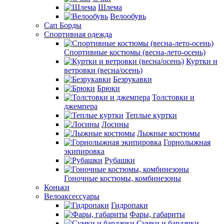
Шлема
Велообувь
Сап Борды
Спортивная одежда
Спортивные костюмы (весна-лето-осень)
Куртки и
ветровки (весна/осень)
Безрукавки
Брюки
Толстовки и
джемпера
Теплые куртки
Лосины
Лыжные костюмы
Горнолыжная
экипировка
Рубашки
Гоночные костюмы, комбинезоны
Коньки
Велоаксессуары
Гидропаки
Фары, габариты
Сумки и бардачки