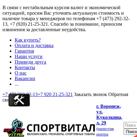
В связи с нестабильным курсом валют и экономической
ситуацией, просим Вас уточнять актуальную стоимость и
наличие товара у менеджеров по телефонам
+7 (473) 292-32-
13, +7 (920) 21-25-321
. Спасибо за понимание, приносим
извинения за доставленные неудобства.
Как купить?
Оплата и доставка
Гарантия
Наши услуги
Приведи друга
Контакты
О нас
Вакансии
...
+7 473 292-32-13
+7 920 21-25-321
Заказать звонок
Обратная
связь
г. Воронеж,
ул.
Куколкина,
д. 29
(напротив
центра