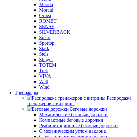
Merida
Moratti
Orbea
ROMET
SENSE
SILVERBACK
Smart
Sportop
Stark
Stels
Stinger
TOTEM
Trek
VIVA
Welt
Wind
Тренажеры
Распродажа
тренажеров с витрины
Беговые дорожки
Механические беговые дорожки
Компактные беговые дорожки
Реабилитационные беговые дорожки
С механическим углом наклона
С электрическим углом наклона