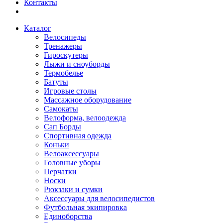
Контакты
Каталог
Велосипеды
Тренажеры
Гироскутеры
Лыжи и сноуборды
Термобелье
Батуты
Игровые столы
Массажное оборудование
Самокаты
Велоформа, велоодежда
Сап Борды
Спортивная одежда
Коньки
Велоаксессуары
Головные уборы
Перчатки
Носки
Рюкзаки и сумки
Аксессуары для велосипедистов
Футбольная экипировка
Единоборства