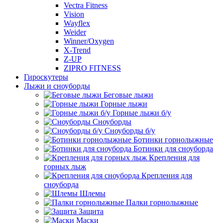
Vectra Fitness
Vision
Wayflex
Weider
Winner/Oxygen
X-Trend
Z-UP
ZIPRO FITNESS
Гироскутеры
Лыжи и сноуборды
Беговые лыжи
Горные лыжи
Горные лыжи б/у
Сноуборды
Сноуборды б/у
Ботинки горнолыжные
Ботинки для сноуборда
Крепления для
горных лыж
Крепления для
сноуборда
Шлемы
Палки горнолыжные
Защита
Маски