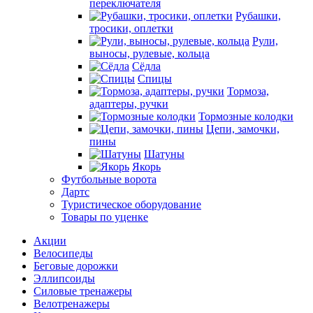
переключателя
Рубашки,
тросики, оплетки
Рули,
выносы, рулевые, кольца
Сёдла
Спицы
Тормоза,
адаптеры, ручки
Тормозные колодки
Цепи, замочки,
пины
Шатуны
Якорь
Футбольные ворота
Дартс
Туристическое оборудование
Товары по уценке
Акции
Велосипеды
Беговые дорожки
Эллипсоиды
Силовые тренажеры
Велотренажеры