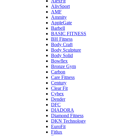
AlexFit
AlivSport
AMF
Ammity
AppleGate
Barbell
BASIC FITNESS
BH Fitness
Body Craft
Body Sculpture
Body Solid
Bowflex
Bronze Gym
Carbon
Care Fitness
Century
Clear Fit
Cybex
Dender
DFC
DIADORA
Diamond Fitness
DKN Technology
EuroFit
Fitlux