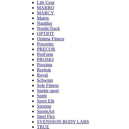
Life Gear
MARBO
MARCY
Matrix
Nautilus
NordicTrack
OPTIFIT
Optima Fitness
Powertec
PRECOR
ProForm
PROSKI
Proxima
Reebok
Royal
Schwinn
Sole Fitness
Spektr sport
Spirit
Sport Elit
Sportop
SportsArt
Steel Flex
SVENSSON BODY LABS
TRUE