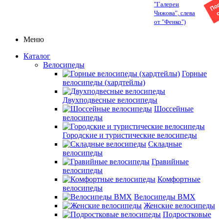
"Галереи
Чижова", слева
от "Фенко")
Меню
Каталог
Велосипеды
Горные
велосипеды (хардтейлы)
Двухподвесные велосипеды
Шоссейные
велосипеды
Городские и туристические велосипеды
Складные
велосипеды
Гравийные
велосипеды
Комфортные
велосипеды
Велосипеды BMX
Женские велосипеды
Подростковые