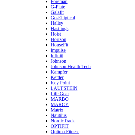
Foreman
G-Plate
Galafit
Go-Elliptical
Halley
Hasttings
Hoist
Horizon
HouseFit
Impulse
Infiniti
Johnson
Johnson Health Tech
Kampfer
Kettler
Key Point
LAUFSTEIN
Life Gear
MARBO
MARCY
Matrix
Nautilus
NordicTrack
OPTIFIT
Optima Fitness