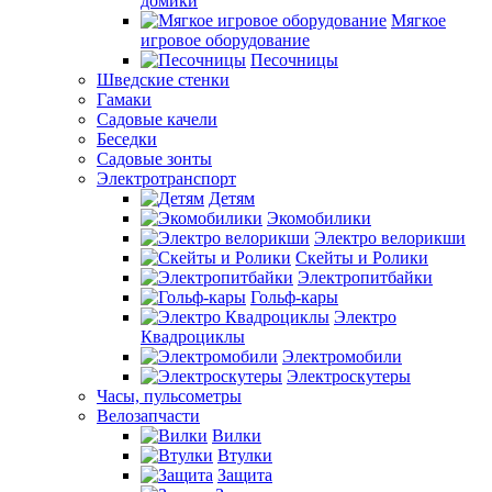
домики
Мягкое
игровое оборудование
Песочницы
Шведские стенки
Гамаки
Садовые качели
Беседки
Садовые зонты
Электротранспорт
Детям
Экомобилики
Электро велорикши
Скейты и Ролики
Электропитбайки
Гольф-кары
Электро
Квадроциклы
Электромобили
Электроскутеры
Часы, пульсометры
Велозапчасти
Вилки
Втулки
Защита