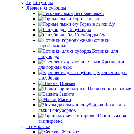
Гироскутеры
Лыжи и сноуборды
Беговые лыжи
Горные лыжи
Горные лыжи б/у
Сноуборды
Сноуборды б/у
Ботинки
горнолыжные
Ботинки для
сноуборда
Крепления
для горных лыж
Крепления для
сноуборда
Шлемы
Палки горнолыжные
Защита
Маски
Чехлы для
лыж и сноубордов
Горнолыжная
экипировка
Термобелье
Женское