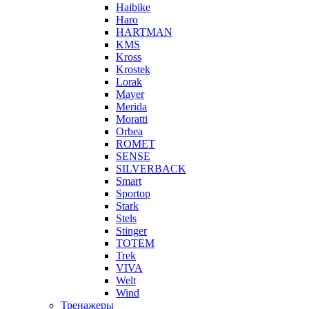
Haibike
Haro
HARTMAN
KMS
Kross
Krostek
Lorak
Mayer
Merida
Moratti
Orbea
ROMET
SENSE
SILVERBACK
Smart
Sportop
Stark
Stels
Stinger
TOTEM
Trek
VIVA
Welt
Wind
Тренажеры