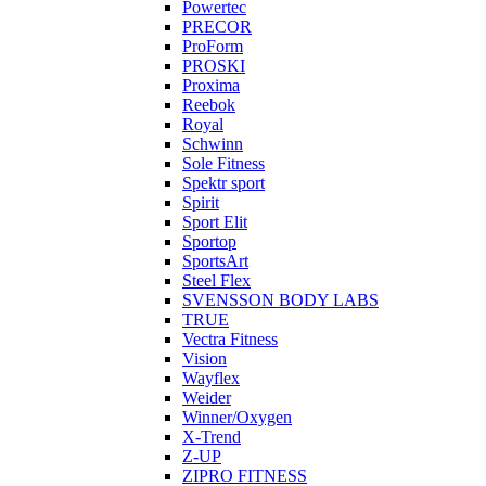
Powertec
PRECOR
ProForm
PROSKI
Proxima
Reebok
Royal
Schwinn
Sole Fitness
Spektr sport
Spirit
Sport Elit
Sportop
SportsArt
Steel Flex
SVENSSON BODY LABS
TRUE
Vectra Fitness
Vision
Wayflex
Weider
Winner/Oxygen
X-Trend
Z-UP
ZIPRO FITNESS