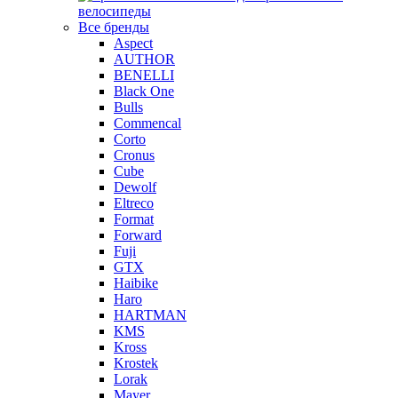
велосипеды
Все бренды
Aspect
AUTHOR
BENELLI
Black One
Bulls
Commencal
Corto
Cronus
Cube
Dewolf
Eltreco
Format
Forward
Fuji
GTX
Haibike
Haro
HARTMAN
KMS
Kross
Krostek
Lorak
Mayer