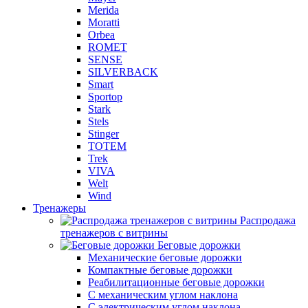
Merida
Moratti
Orbea
ROMET
SENSE
SILVERBACK
Smart
Sportop
Stark
Stels
Stinger
TOTEM
Trek
VIVA
Welt
Wind
Тренажеры
Распродажа
тренажеров с витрины
Беговые дорожки
Механические беговые дорожки
Компактные беговые дорожки
Реабилитационные беговые дорожки
С механическим углом наклона
С электрическим углом наклона