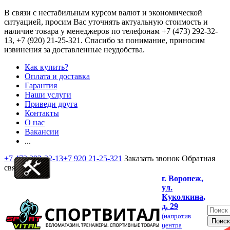
В связи с нестабильным курсом валют и экономической
ситуацией, просим Вас уточнять актуальную стоимость и
наличие товара у менеджеров по телефонам
+7 (473) 292-32-
13, +7 (920) 21-25-321
. Спасибо за понимание, приносим
извинения за доставленные неудобства.
Как купить?
Оплата и доставка
Гарантия
Наши услуги
Приведи друга
Контакты
О нас
Вакансии
...
+7 473 292-32-13
+7 920 21-25-321
Заказать звонок
Обратная
связь
г. Воронеж,
ул.
Куколкина,
д. 29
(напротив
центра