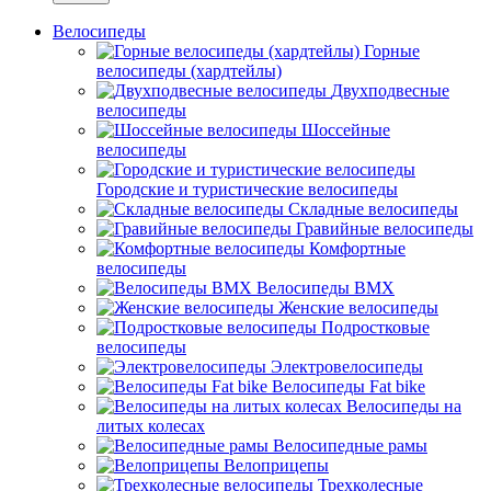
Велосипеды
Горные
велосипеды (хардтейлы)
Двухподвесные
велосипеды
Шоссейные
велосипеды
Городские и туристические велосипеды
Складные велосипеды
Гравийные велосипеды
Комфортные
велосипеды
Велосипеды BMX
Женские велосипеды
Подростковые
велосипеды
Электровелосипеды
Велосипеды Fat bike
Велосипеды на
литых колесах
Велосипедные рамы
Велоприцепы
Трехколесные