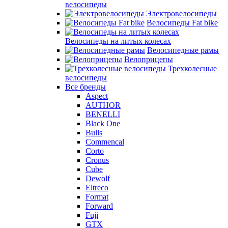
велосипеды
Электровелосипеды
Велосипеды Fat bike
Велосипеды на литых колесах
Велосипедные рамы
Велоприцепы
Трехколесные
велосипеды
Все бренды
Aspect
AUTHOR
BENELLI
Black One
Bulls
Commencal
Corto
Cronus
Cube
Dewolf
Eltreco
Format
Forward
Fuji
GTX