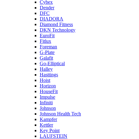
Cybex
Dender
DFC
DIADORA
Diamond Fitness
DKN Technology
EuroFit
Fitlux
Foreman
G-Plate
Galafit
Go-Elliptical
Halley
Hasttings
Hoist
Horizon
HouseFit
Impulse
Infiniti
Johnson
Johnson Health Tech
Kampfer
Kettler
Key Point
LAUFSTEIN