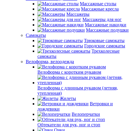
Массажные столы
Массажные кресла
Массажеры
Массажеры для ног
Массажные накидки
Массажные подушки
Самокаты
Трюковые самокаты
Городские самокаты
Трехколесные
самокаты
Велоформа, велоодежда
Велоформа с коротким рукавом
Велоформа с длинным рукавом (летняя,
утепленная)
Жилеты
Ветровки и
дождевики
Велоперчатки
Обтекатели для рук, ног и стоп
Очки