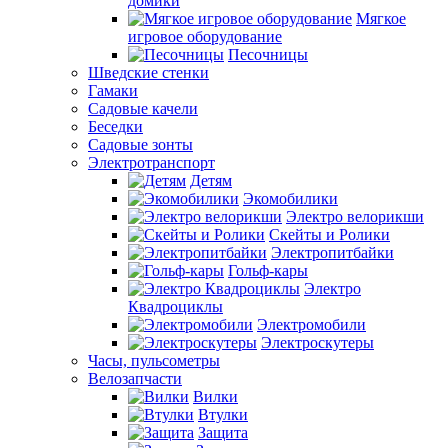
домики
Мягкое
игровое оборудование
Песочницы
Шведские стенки
Гамаки
Садовые качели
Беседки
Садовые зонты
Электротранспорт
Детям
Экомобилики
Электро велорикши
Скейты и Ролики
Электропитбайки
Гольф-кары
Электро
Квадроциклы
Электромобили
Электроскутеры
Часы, пульсометры
Велозапчасти
Вилки
Втулки
Защита