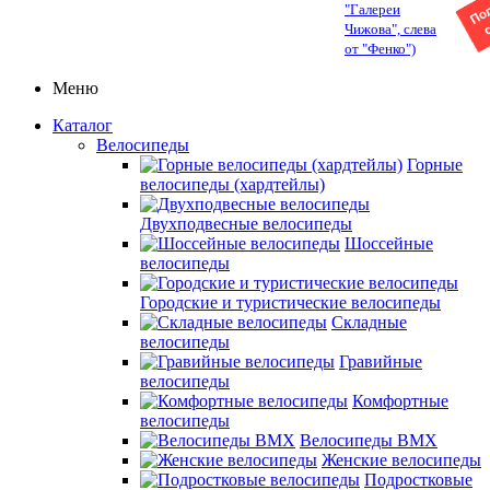
"Галереи
Чижова", слева
от "Фенко")
Меню
Каталог
Велосипеды
Горные
велосипеды (хардтейлы)
Двухподвесные велосипеды
Шоссейные
велосипеды
Городские и туристические велосипеды
Складные
велосипеды
Гравийные
велосипеды
Комфортные
велосипеды
Велосипеды BMX
Женские велосипеды
Подростковые