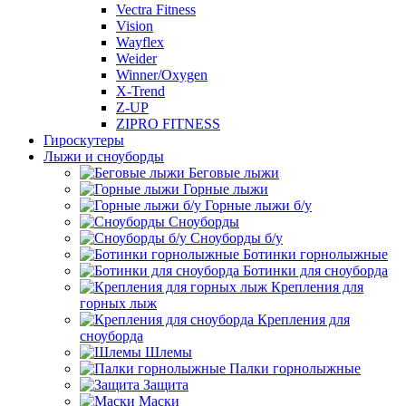
Vectra Fitness
Vision
Wayflex
Weider
Winner/Oxygen
X-Trend
Z-UP
ZIPRO FITNESS
Гироскутеры
Лыжи и сноуборды
Беговые лыжи
Горные лыжи
Горные лыжи б/у
Сноуборды
Сноуборды б/у
Ботинки горнолыжные
Ботинки для сноуборда
Крепления для
горных лыж
Крепления для
сноуборда
Шлемы
Палки горнолыжные
Защита
Маски