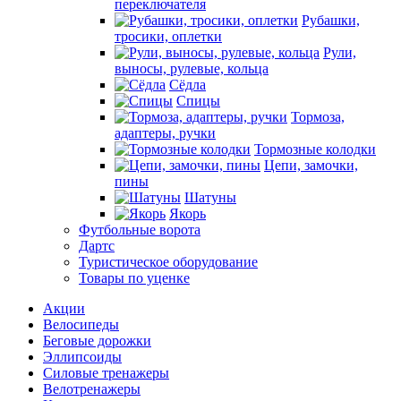
переключателя
Рубашки,
тросики, оплетки
Рули,
выносы, рулевые, кольца
Сёдла
Спицы
Тормоза,
адаптеры, ручки
Тормозные колодки
Цепи, замочки,
пины
Шатуны
Якорь
Футбольные ворота
Дартс
Туристическое оборудование
Товары по уценке
Акции
Велосипеды
Беговые дорожки
Эллипсоиды
Силовые тренажеры
Велотренажеры