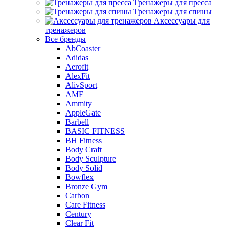
Тренажеры для пресса
Тренажеры для спины
Аксессуары для
тренажеров
Все бренды
AbCoaster
Adidas
Aerofit
AlexFit
AlivSport
AMF
Ammity
AppleGate
Barbell
BASIC FITNESS
BH Fitness
Body Craft
Body Sculpture
Body Solid
Bowflex
Bronze Gym
Carbon
Care Fitness
Century
Clear Fit