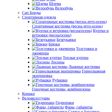
Шлема
Велообувь
Сап Борды
Спортивная одежда
Спортивные костюмы (весна-лето-осень)
Куртки и
ветровки (весна/осень)
Безрукавки
Брюки
Толстовки и
джемпера
Теплые куртки
Лосины
Лыжные костюмы
Горнолыжная
экипировка
Рубашки
Гоночные костюмы, комбинезоны
Коньки
Велоаксессуары
Гидропаки
Фары, габариты
Сумки и бардачки