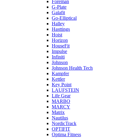
Foreman
G-Plate
Galafit
Go-Elliptical
Halley
Hasttings
Hoist
Horizon
HouseFit
Impulse
Infiniti
Johnson
Johnson Health Tech
Kampfer
Kettler
Key Point
LAUFSTEIN
Life Gear
MARBO
MARCY
Matrix
Nautilus
NordicTrack
OPTIFIT
Optima Fitness