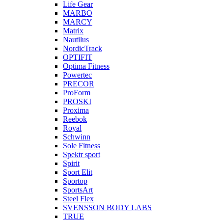
Life Gear
MARBO
MARCY
Matrix
Nautilus
NordicTrack
OPTIFIT
Optima Fitness
Powertec
PRECOR
ProForm
PROSKI
Proxima
Reebok
Royal
Schwinn
Sole Fitness
Spektr sport
Spirit
Sport Elit
Sportop
SportsArt
Steel Flex
SVENSSON BODY LABS
TRUE