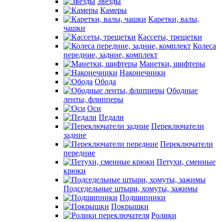
Звезды
Камеры
Каретки, валы,
чашки
Кассеты, трещетки
Колеса
передние, задние, комплект
Манетки, шифтеры
Наконечники
Обода
Ободные
ленты, флипперы
Оси
Педали
Переключатели
задние
Переключатели
передние
Петухи, сменные
крюки
Подседельные штыри, хомуты, зажимы
Подшипники
Покрышки
Ролики