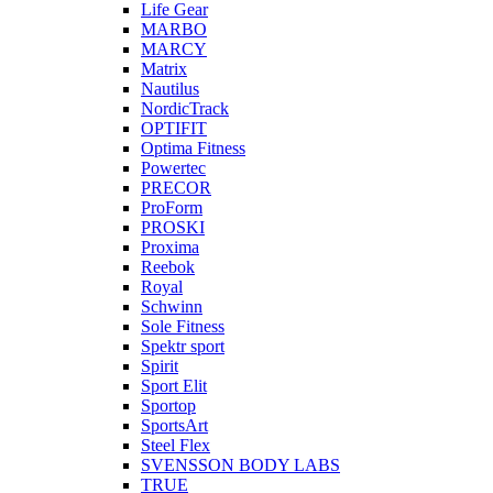
Life Gear
MARBO
MARCY
Matrix
Nautilus
NordicTrack
OPTIFIT
Optima Fitness
Powertec
PRECOR
ProForm
PROSKI
Proxima
Reebok
Royal
Schwinn
Sole Fitness
Spektr sport
Spirit
Sport Elit
Sportop
SportsArt
Steel Flex
SVENSSON BODY LABS
TRUE