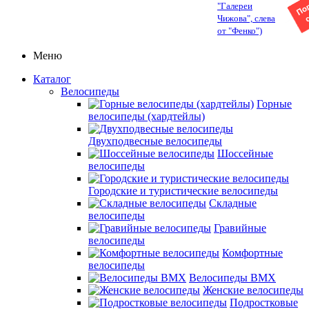
"Галереи
Чижова", слева
от "Фенко")
Меню
Каталог
Велосипеды
Горные
велосипеды (хардтейлы)
Двухподвесные велосипеды
Шоссейные
велосипеды
Городские и туристические велосипеды
Складные
велосипеды
Гравийные
велосипеды
Комфортные
велосипеды
Велосипеды BMX
Женские велосипеды
Подростковые