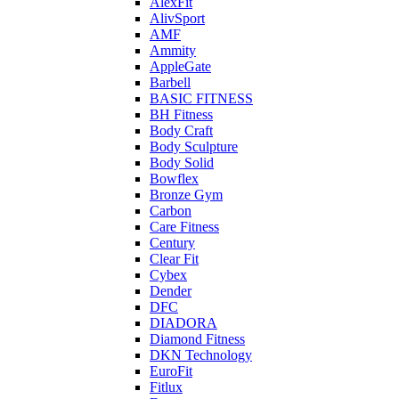
AlexFit
AlivSport
AMF
Ammity
AppleGate
Barbell
BASIC FITNESS
BH Fitness
Body Craft
Body Sculpture
Body Solid
Bowflex
Bronze Gym
Carbon
Care Fitness
Century
Clear Fit
Cybex
Dender
DFC
DIADORA
Diamond Fitness
DKN Technology
EuroFit
Fitlux