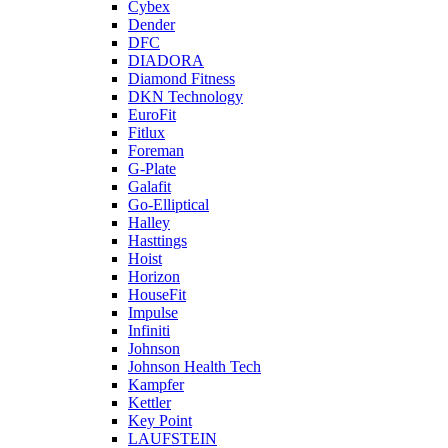
Cybex
Dender
DFC
DIADORA
Diamond Fitness
DKN Technology
EuroFit
Fitlux
Foreman
G-Plate
Galafit
Go-Elliptical
Halley
Hasttings
Hoist
Horizon
HouseFit
Impulse
Infiniti
Johnson
Johnson Health Tech
Kampfer
Kettler
Key Point
LAUFSTEIN