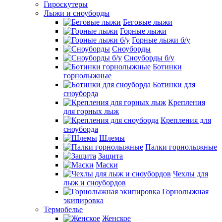
Гироскутеры
Лыжи и сноуборды
Беговые лыжи
Горные лыжи
Горные лыжи б/у
Сноуборды
Сноуборды б/у
Ботинки
горнолыжные
Ботинки для
сноуборда
Крепления
для горных лыж
Крепления для
сноуборда
Шлемы
Палки горнолыжные
Защита
Маски
Чехлы для
лыж и сноубордов
Горнолыжная
экипировка
Термобелье
Женское