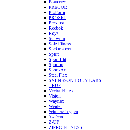
Powertec
PRECOR
ProForm
PROSKI
Proxima
Reebok
Royal
Schwinn
Sole Fitness
Spektr sport
Spirit
Sport Elit
Sportop
SportsArt
Steel Flex
SVENSSON BODY LABS
TRUE
Vectra Fitness
Vision
Wayflex
Weider
Winner/Oxygen
X-Trend
Z-UP
ZIPRO FITNESS