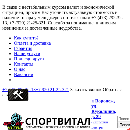
В связи с нестабильным курсом валют и экономической
ситуацией, просим Вас уточнять актуальную стоимость и
наличие товара у менеджеров по телефонам
+7 (473) 292-32-
13, +7 (920) 21-25-321
. Спасибо за понимание, приносим
извинения за доставленные неудобства.
Как купить?
Оплата и доставка
Гарантия
Наши услуги
Приведи друга
Контакты
О нас
Вакансии
...
+7 473 292-32-13
+7 920 21-25-321
Заказать звонок
Обратная
связь
г. Воронеж,
ул.
Куколкина,
д. 29
(напротив
центра