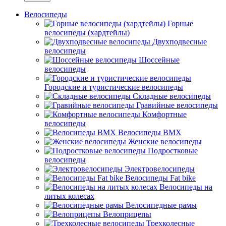
Велосипеды
Горные
велосипеды (хардтейлы)
Двухподвесные
велосипеды
Шоссейные
велосипеды
Городские и туристические велосипеды
Складные велосипеды
Гравийные велосипеды
Комфортные
велосипеды
Велосипеды BMX
Женские велосипеды
Подростковые
велосипеды
Электровелосипеды
Велосипеды Fat bike
Велосипеды на
литых колесах
Велосипедные рамы
Велоприцепы
Трехколесные