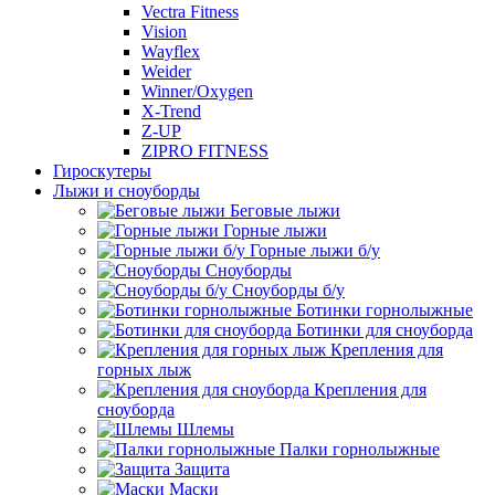
Vectra Fitness
Vision
Wayflex
Weider
Winner/Oxygen
X-Trend
Z-UP
ZIPRO FITNESS
Гироскутеры
Лыжи и сноуборды
Беговые лыжи
Горные лыжи
Горные лыжи б/у
Сноуборды
Сноуборды б/у
Ботинки горнолыжные
Ботинки для сноуборда
Крепления для
горных лыж
Крепления для
сноуборда
Шлемы
Палки горнолыжные
Защита
Маски