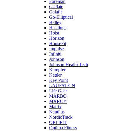
Foreman
G-Plate
Galafit
Go-Elliptical
Halley
Hasttings
Hoist
Horizon
HouseFit
Impulse
Infiniti
Johnson
Johnson Health Tech
Kampfer
Kettler
Key Point
LAUFSTEIN
Life Gear
MARBO
MARCY
Matrix
Nautilus
NordicTrack
OPTIFIT
Optima Fitness