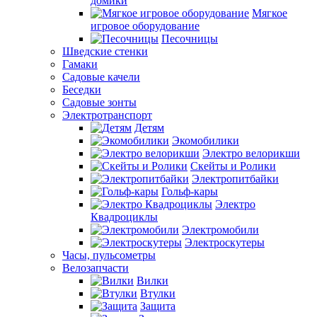
домики
Мягкое
игровое оборудование
Песочницы
Шведские стенки
Гамаки
Садовые качели
Беседки
Садовые зонты
Электротранспорт
Детям
Экомобилики
Электро велорикши
Скейты и Ролики
Электропитбайки
Гольф-кары
Электро
Квадроциклы
Электромобили
Электроскутеры
Часы, пульсометры
Велозапчасти
Вилки
Втулки
Защита