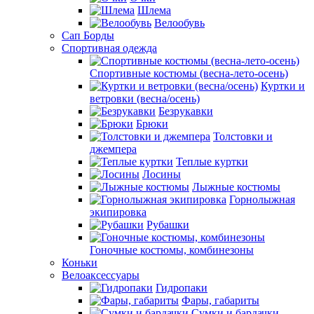
Шлема
Велообувь
Сап Борды
Спортивная одежда
Спортивные костюмы (весна-лето-осень)
Куртки и
ветровки (весна/осень)
Безрукавки
Брюки
Толстовки и
джемпера
Теплые куртки
Лосины
Лыжные костюмы
Горнолыжная
экипировка
Рубашки
Гоночные костюмы, комбинезоны
Коньки
Велоаксессуары
Гидропаки
Фары, габариты
Сумки и бардачки