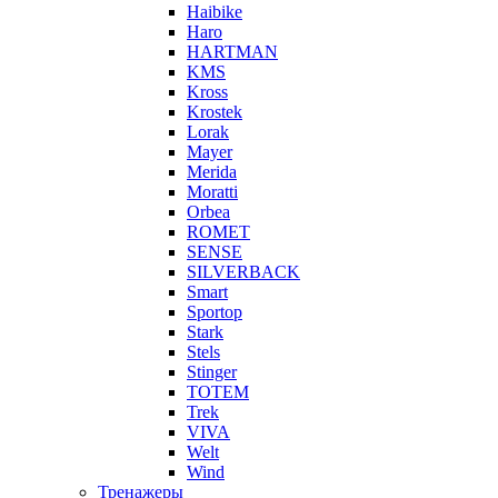
Haibike
Haro
HARTMAN
KMS
Kross
Krostek
Lorak
Mayer
Merida
Moratti
Orbea
ROMET
SENSE
SILVERBACK
Smart
Sportop
Stark
Stels
Stinger
TOTEM
Trek
VIVA
Welt
Wind
Тренажеры