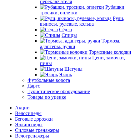
переключателя
Рубашки,
тросики, оплетки
Рули,
выносы, рулевые, кольца
Сёдла
Спицы
Тормоза,
адаптеры, ручки
Тормозные колодки
Цепи, замочки,
пины
Шатуны
Якорь
Футбольные ворота
Дартс
Туристическое оборудование
Товары по уценке
Акции
Велосипеды
Беговые дорожки
Эллипсоиды
Силовые тренажеры
Велотренажеры