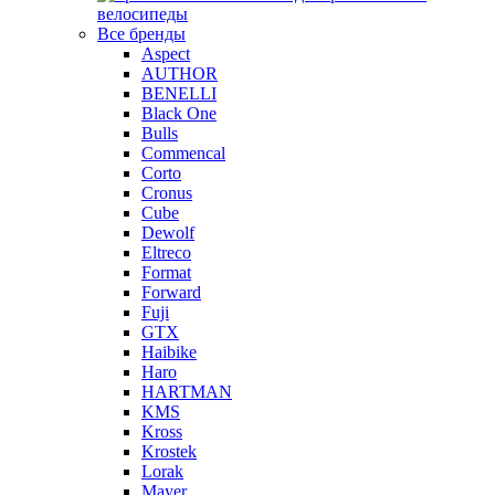
велосипеды
Все бренды
Aspect
AUTHOR
BENELLI
Black One
Bulls
Commencal
Corto
Cronus
Cube
Dewolf
Eltreco
Format
Forward
Fuji
GTX
Haibike
Haro
HARTMAN
KMS
Kross
Krostek
Lorak
Mayer