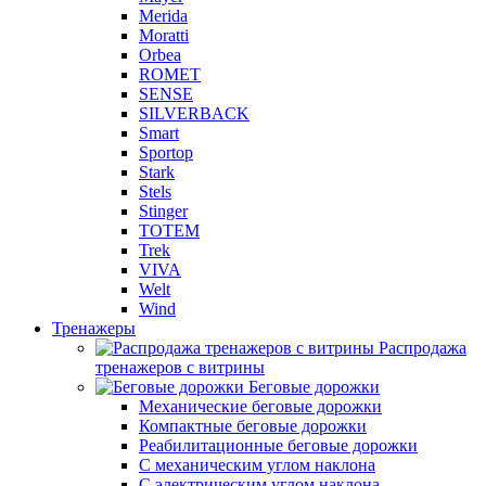
Merida
Moratti
Orbea
ROMET
SENSE
SILVERBACK
Smart
Sportop
Stark
Stels
Stinger
TOTEM
Trek
VIVA
Welt
Wind
Тренажеры
Распродажа
тренажеров с витрины
Беговые дорожки
Механические беговые дорожки
Компактные беговые дорожки
Реабилитационные беговые дорожки
С механическим углом наклона
С электрическим углом наклона