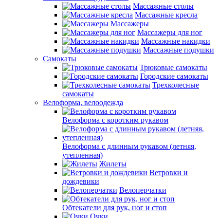
Массажные столы
Массажные кресла
Массажеры
Массажеры для ног
Массажные накидки
Массажные подушки
Самокаты
Трюковые самокаты
Городские самокаты
Трехколесные
самокаты
Велоформа, велоодежда
Велоформа с коротким рукавом
Велоформа с длинным рукавом (летняя,
утепленная)
Жилеты
Ветровки и
дождевики
Велоперчатки
Обтекатели для рук, ног и стоп
Очки