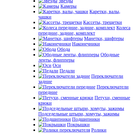
Звезды
Камеры
Каретки, валы,
чашки
Кассеты, трещетки
Колеса
передние, задние, комплект
Манетки, шифтеры
Наконечники
Обода
Ободные
ленты, флипперы
Оси
Педали
Переключатели
задние
Переключатели
передние
Петухи, сменные
крюки
Подседельные штыри, хомуты, зажимы
Подшипники
Покрышки
Ролики