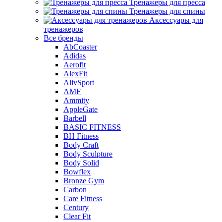
Тренажеры для пресса
Тренажеры для спины
Аксессуары для
тренажеров
Все бренды
AbCoaster
Adidas
Aerofit
AlexFit
AlivSport
AMF
Ammity
AppleGate
Barbell
BASIC FITNESS
BH Fitness
Body Craft
Body Sculpture
Body Solid
Bowflex
Bronze Gym
Carbon
Care Fitness
Century
Clear Fit