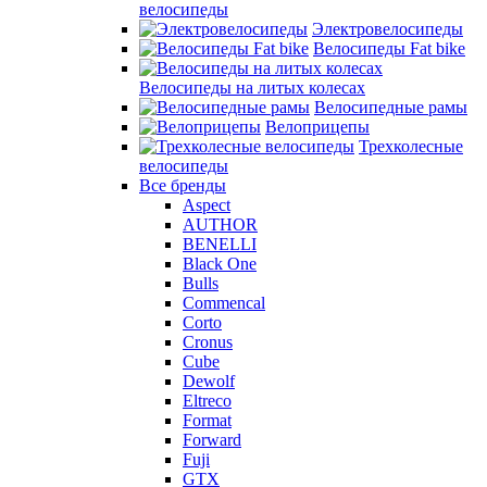
велосипеды
Электровелосипеды
Велосипеды Fat bike
Велосипеды на литых колесах
Велосипедные рамы
Велоприцепы
Трехколесные
велосипеды
Все бренды
Aspect
AUTHOR
BENELLI
Black One
Bulls
Commencal
Corto
Cronus
Cube
Dewolf
Eltreco
Format
Forward
Fuji
GTX