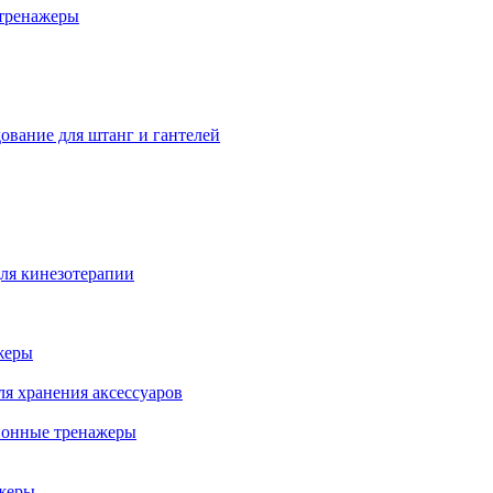
тренажеры
ование для штанг и гантелей
ля кинезотерапии
жеры
ля хранения аксессуаров
ионные тренажеры
жеры