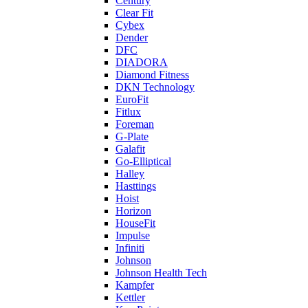
Century
Clear Fit
Cybex
Dender
DFC
DIADORA
Diamond Fitness
DKN Technology
EuroFit
Fitlux
Foreman
G-Plate
Galafit
Go-Elliptical
Halley
Hasttings
Hoist
Horizon
HouseFit
Impulse
Infiniti
Johnson
Johnson Health Tech
Kampfer
Kettler