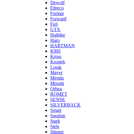
Dewolf
Eltreco
Format
Forward
Fuji
GTX
Haibike
Haro
HARTMAN
KMS
Kross
Krostek
Lorak
Mayer
Merida
Moratti
Orbea
ROMET
SENSE
SILVERBACK
Smart
Sportop
Stark
Stels
Stinger