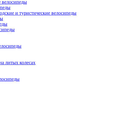
 велосипеды
ипеды
одские и туристические велосипеды
ды
еды
сипеды
елосипеды
на литых колесах
елосипеды