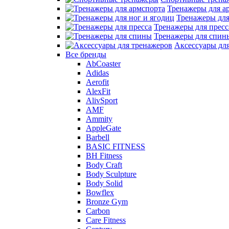
Тренажеры для а
Тренажеры для
Тренажеры для пресс
Тренажеры для спин
Аксессуары дл
Все бренды
AbCoaster
Adidas
Aerofit
AlexFit
AlivSport
AMF
Ammity
AppleGate
Barbell
BASIC FITNESS
BH Fitness
Body Craft
Body Sculpture
Body Solid
Bowflex
Bronze Gym
Carbon
Care Fitness