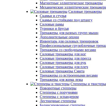
Магнитные эллиптические тренажеры
Механические эллиптические тренажер
Силовые тренажеры
Скамьи и стулья
Скамьи со стойками под штангу
Силовые рамы
Турники и брусья
Тренажеры для разных групп мышц
Дополнительные опции
Инвентарь для силовых тренировок
Профессиональные грузоблочные трен
Тренажеры со свободными весами
Силовые тренажеры для ног
Силовые тренажеры для пресса
Силовые тренажеры для рук
Силовые тренажеры для плеч
Силовые тренажеры Смита
Тренажеры со встроенными весами
Тренажеры для жима лежа
Степперы и твистеры
Поворотные степперы
Степперы с поручнями
Степперы с эспандером
Лестничные степперы
Балансировочные степперы