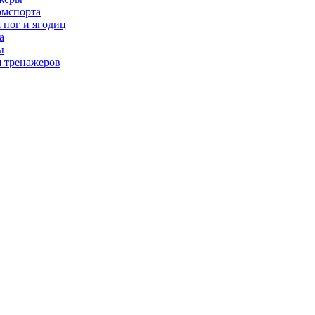
рмспорта
 ног и ягодиц
а
ы
я тренажеров