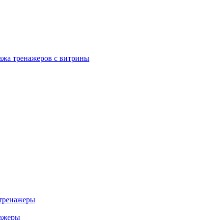
ажа тренажеров с витрины
тренажеры
нажеры