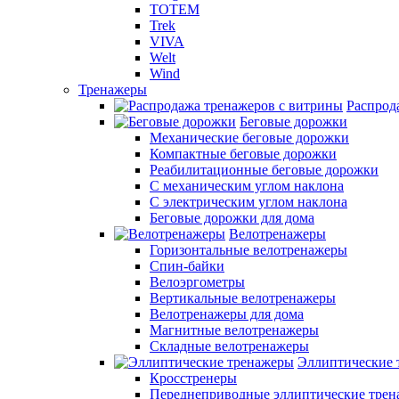
TOTEM
Trek
VIVA
Welt
Wind
Тренажеры
Распрод
Беговые дорожки
Механические беговые дорожки
Компактные беговые дорожки
Реабилитационные беговые дорожки
С механическим углом наклона
С электрическим углом наклона
Беговые дорожки для дома
Велотренажеры
Горизонтальные велотренажеры
Спин-байки
Велоэргометры
Вертикальные велотренажеры
Велотренажеры для дома
Магнитные велотренажеры
Складные велотренажеры
Эллиптические 
Кросстренеры
Переднеприводные эллиптические тре