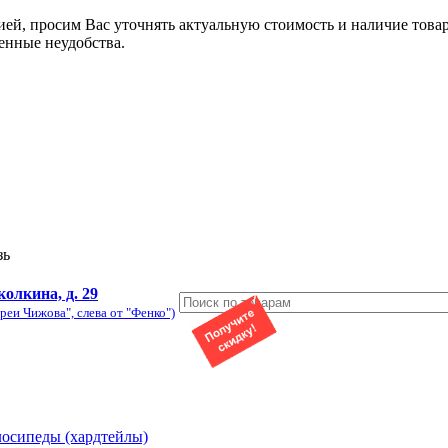
ией, просим Вас уточнять актуальную стоимость и наличие това
енные неудобства.
зь
колкина, д. 29
реи Чижова", слева от "Фенко")
лосипеды (хардтейлы)