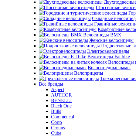
Двухподвесные
Шоссейные велос
Гор
Складные велосипе
Гравийные велосип
Комфортные вело
Велосипеды BMX
Женские велосипеды
Подростковые в
Электровелосипеды
Велосипеды Fat bike
Велосипеды 
Велосипедные рамы
Велоприцепы
Трехколесные в
Все бренды
Aspect
AUTHOR
BENELLI
Black One
Bulls
Commencal
Corto
Cronus
Cube