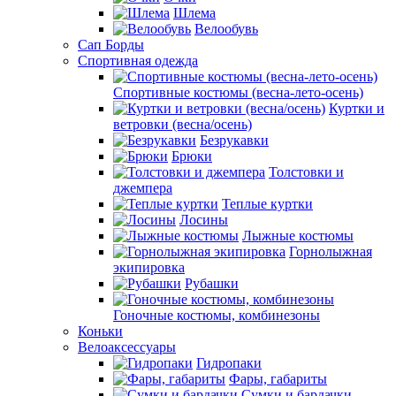
Шлема
Велообувь
Сап Борды
Спортивная одежда
Спортивные костюмы (весна-лето-осень)
Куртки и
ветровки (весна/осень)
Безрукавки
Брюки
Толстовки и
джемпера
Теплые куртки
Лосины
Лыжные костюмы
Горнолыжная
экипировка
Рубашки
Гоночные костюмы, комбинезоны
Коньки
Велоаксессуары
Гидропаки
Фары, габариты
Сумки и бардачки