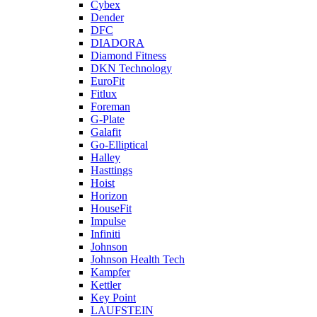
Cybex
Dender
DFC
DIADORA
Diamond Fitness
DKN Technology
EuroFit
Fitlux
Foreman
G-Plate
Galafit
Go-Elliptical
Halley
Hasttings
Hoist
Horizon
HouseFit
Impulse
Infiniti
Johnson
Johnson Health Tech
Kampfer
Kettler
Key Point
LAUFSTEIN