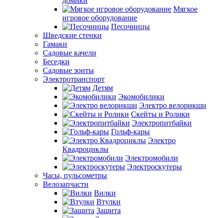
домики
Мягкое
игровое оборудование
Песочницы
Шведские стенки
Гамаки
Садовые качели
Беседки
Садовые зонты
Электротранспорт
Детям
Экомобилики
Электро велорикши
Скейты и Ролики
Электропитбайки
Гольф-кары
Электро
Квадроциклы
Электромобили
Электроскутеры
Часы, пульсометры
Велозапчасти
Вилки
Втулки
Защита