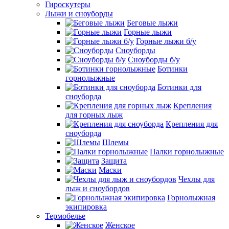
Гироскутеры
Лыжи и сноуборды
Беговые лыжи
Горные лыжи
Горные лыжи б/у
Сноуборды
Сноуборды б/у
Ботинки
горнолыжные
Ботинки для
сноуборда
Крепления
для горных лыж
Крепления для
сноуборда
Шлемы
Палки горнолыжные
Защита
Маски
Чехлы для
лыж и сноубордов
Горнолыжная
экипировка
Термобелье
Женское