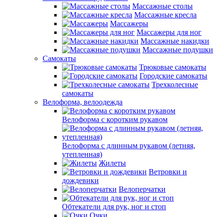
Массажные столы
Массажные кресла
Массажеры
Массажеры для ног
Массажные накидки
Массажные подушки
Самокаты
Трюковые самокаты
Городские самокаты
Трехколесные
самокаты
Велоформа, велоодежда
Велоформа с коротким рукавом
Велоформа с длинным рукавом (летняя,
утепленная)
Жилеты
Ветровки и
дождевики
Велоперчатки
Обтекатели для рук, ног и стоп
Очки