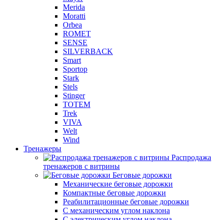
Merida
Moratti
Orbea
ROMET
SENSE
SILVERBACK
Smart
Sportop
Stark
Stels
Stinger
TOTEM
Trek
VIVA
Welt
Wind
Тренажеры
Распродажа
тренажеров с витрины
Беговые дорожки
Механические беговые дорожки
Компактные беговые дорожки
Реабилитационные беговые дорожки
С механическим углом наклона
С электрическим углом наклона