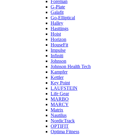
Foreman
G-Plate
Galafit
Go-Elliptical
Halley
Hasttings
Hoist
Horizon
HouseFit
Impulse
Infiniti
Johnson
Johnson Health Tech
Kampfer
Kettler
Key Point
LAUFSTEIN
Life Gear
MARBO
MARCY
Matrix
Nautilus
NordicTrack
OPTIFIT
Optima Fitness