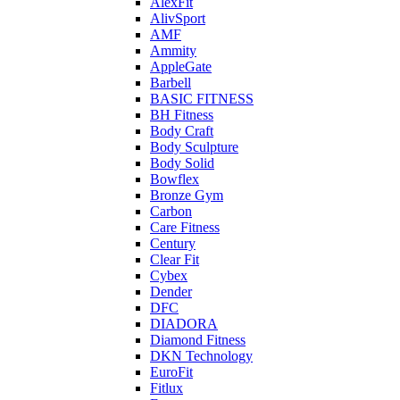
AlexFit
AlivSport
AMF
Ammity
AppleGate
Barbell
BASIC FITNESS
BH Fitness
Body Craft
Body Sculpture
Body Solid
Bowflex
Bronze Gym
Carbon
Care Fitness
Century
Clear Fit
Cybex
Dender
DFC
DIADORA
Diamond Fitness
DKN Technology
EuroFit
Fitlux