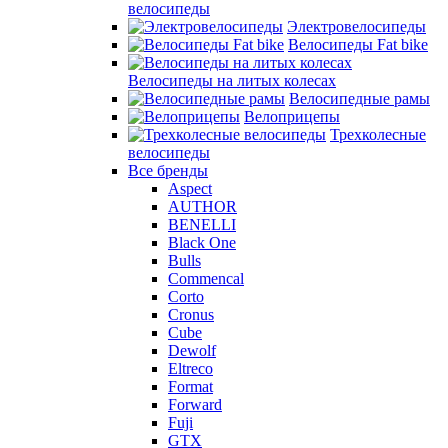
велосипеды
Электровелосипеды
Велосипеды Fat bike
Велосипеды на литых колесах
Велосипедные рамы
Велоприцепы
Трехколесные
велосипеды
Все бренды
Aspect
AUTHOR
BENELLI
Black One
Bulls
Commencal
Corto
Cronus
Cube
Dewolf
Eltreco
Format
Forward
Fuji
GTX