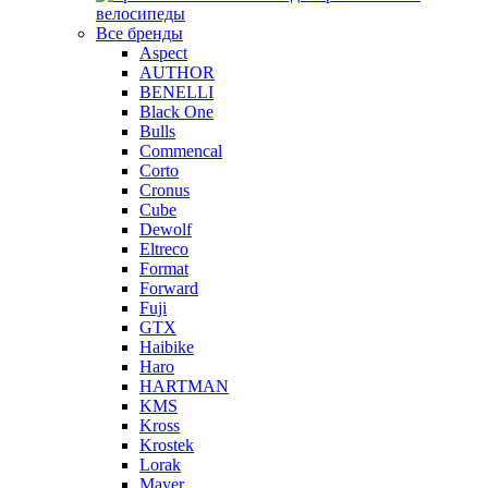
велосипеды
Все бренды
Aspect
AUTHOR
BENELLI
Black One
Bulls
Commencal
Corto
Cronus
Cube
Dewolf
Eltreco
Format
Forward
Fuji
GTX
Haibike
Haro
HARTMAN
KMS
Kross
Krostek
Lorak
Mayer