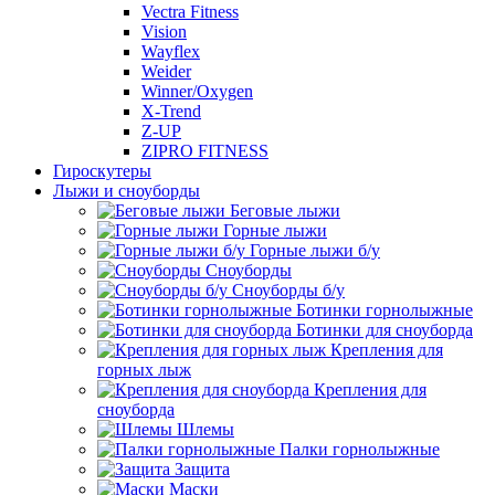
Vectra Fitness
Vision
Wayflex
Weider
Winner/Oxygen
X-Trend
Z-UP
ZIPRO FITNESS
Гироскутеры
Лыжи и сноуборды
Беговые лыжи
Горные лыжи
Горные лыжи б/у
Сноуборды
Сноуборды б/у
Ботинки горнолыжные
Ботинки для сноуборда
Крепления для
горных лыж
Крепления для
сноуборда
Шлемы
Палки горнолыжные
Защита
Маски