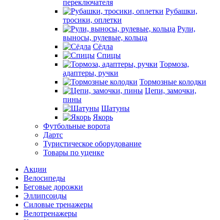
переключателя
Рубашки,
тросики, оплетки
Рули,
выносы, рулевые, кольца
Сёдла
Спицы
Тормоза,
адаптеры, ручки
Тормозные колодки
Цепи, замочки,
пины
Шатуны
Якорь
Футбольные ворота
Дартс
Туристическое оборудование
Товары по уценке
Акции
Велосипеды
Беговые дорожки
Эллипсоиды
Силовые тренажеры
Велотренажеры