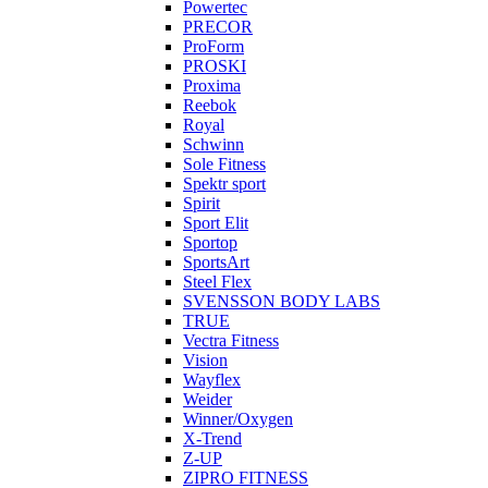
Powertec
PRECOR
ProForm
PROSKI
Proxima
Reebok
Royal
Schwinn
Sole Fitness
Spektr sport
Spirit
Sport Elit
Sportop
SportsArt
Steel Flex
SVENSSON BODY LABS
TRUE
Vectra Fitness
Vision
Wayflex
Weider
Winner/Oxygen
X-Trend
Z-UP
ZIPRO FITNESS