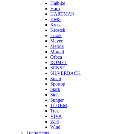
Haibike
Haro
HARTMAN
KMS
Kross
Krostek
Lorak
Mayer
Merida
Moratti
Orbea
ROMET
SENSE
SILVERBACK
Smart
Sportop
Stark
Stels
Stinger
TOTEM
Trek
VIVA
Welt
Wind
Тренажеры