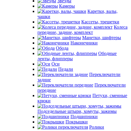
Звезды
Камеры
Каретки, валы,
чашки
Кассеты, трещетки
Колеса
передние, задние, комплект
Манетки, шифтеры
Наконечники
Обода
Ободные
ленты, флипперы
Оси
Педали
Переключатели
задние
Переключатели
передние
Петухи, сменные
крюки
Подседельные штыри, хомуты, зажимы
Подшипники
Покрышки
Ролики