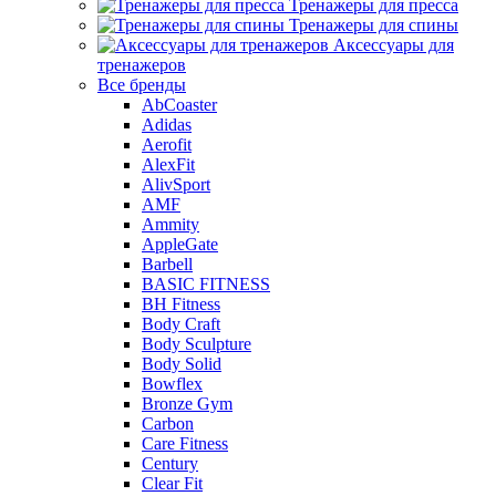
Тренажеры для пресса
Тренажеры для спины
Аксессуары для
тренажеров
Все бренды
AbCoaster
Adidas
Aerofit
AlexFit
AlivSport
AMF
Ammity
AppleGate
Barbell
BASIC FITNESS
BH Fitness
Body Craft
Body Sculpture
Body Solid
Bowflex
Bronze Gym
Carbon
Care Fitness
Century
Clear Fit