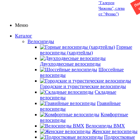
"Галереи
Чижова", слева
от "Фенко")
Меню
Каталог
Велосипеды
Горные
велосипеды (хардтейлы)
Двухподвесные велосипеды
Шоссейные
велосипеды
Городские и туристические велосипеды
Складные
велосипеды
Гравийные
велосипеды
Комфортные
велосипеды
Велосипеды BMX
Женские велосипеды
Подростковые