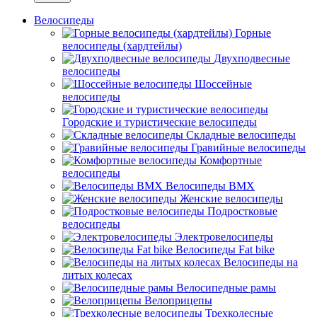
Велосипеды
Горные
велосипеды (хардтейлы)
Двухподвесные
велосипеды
Шоссейные
велосипеды
Городские и туристические велосипеды
Складные велосипеды
Гравийные велосипеды
Комфортные
велосипеды
Велосипеды BMX
Женские велосипеды
Подростковые
велосипеды
Электровелосипеды
Велосипеды Fat bike
Велосипеды на
литых колесах
Велосипедные рамы
Велоприцепы
Трехколесные