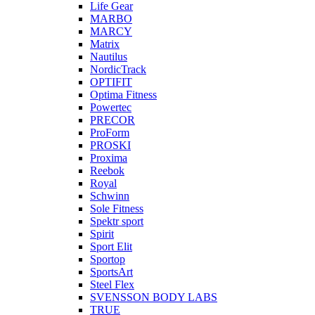
Life Gear
MARBO
MARCY
Matrix
Nautilus
NordicTrack
OPTIFIT
Optima Fitness
Powertec
PRECOR
ProForm
PROSKI
Proxima
Reebok
Royal
Schwinn
Sole Fitness
Spektr sport
Spirit
Sport Elit
Sportop
SportsArt
Steel Flex
SVENSSON BODY LABS
TRUE