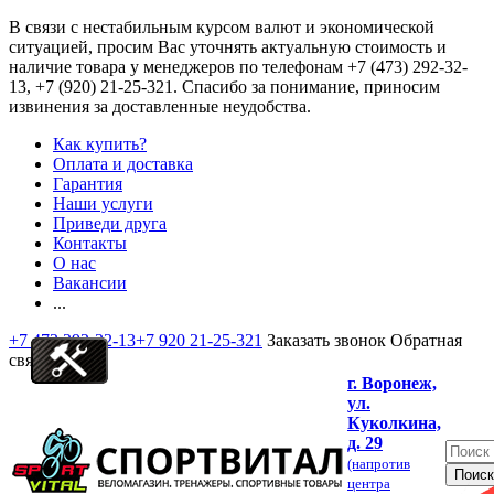
В связи с нестабильным курсом валют и экономической
ситуацией, просим Вас уточнять актуальную стоимость и
наличие товара у менеджеров по телефонам
+7 (473) 292-32-
13, +7 (920) 21-25-321
. Спасибо за понимание, приносим
извинения за доставленные неудобства.
Как купить?
Оплата и доставка
Гарантия
Наши услуги
Приведи друга
Контакты
О нас
Вакансии
...
+7 473 292-32-13
+7 920 21-25-321
Заказать звонок
Обратная
связь
г. Воронеж,
ул.
Куколкина,
д. 29
(напротив
центра