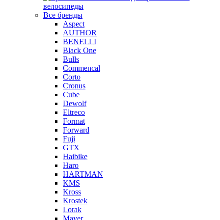
велосипеды
Все бренды
Aspect
AUTHOR
BENELLI
Black One
Bulls
Commencal
Corto
Cronus
Cube
Dewolf
Eltreco
Format
Forward
Fuji
GTX
Haibike
Haro
HARTMAN
KMS
Kross
Krostek
Lorak
Mayer