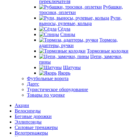
переключателя
Рубашки,
тросики, оплетки
Рули,
выносы, рулевые, кольца
Сёдла
Спицы
Тормоза,
адаптеры, ручки
Тормозные колодки
Цепи, замочки,
пины
Шатуны
Якорь
Футбольные ворота
Дартс
Туристическое оборудование
Товары по уценке
Акции
Велосипеды
Беговые дорожки
Эллипсоиды
Силовые тренажеры
Велотренажеры