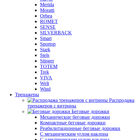
Merida
Moratti
Orbea
ROMET
SENSE
SILVERBACK
Smart
Sportop
Stark
Stels
Stinger
TOTEM
Trek
VIVA
Welt
Wind
Тренажеры
Распродажа
тренажеров с витрины
Беговые дорожки
Механические беговые дорожки
Компактные беговые дорожки
Реабилитационные беговые дорожки
С механическим углом наклона
С электрическим углом наклона