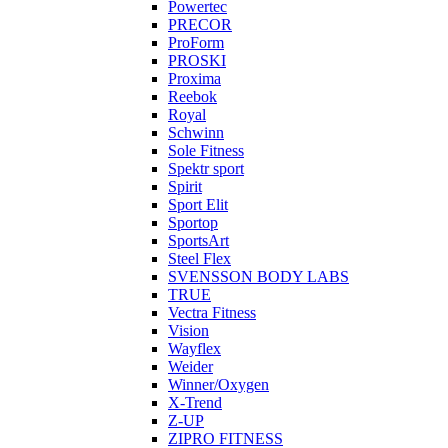
Powertec
PRECOR
ProForm
PROSKI
Proxima
Reebok
Royal
Schwinn
Sole Fitness
Spektr sport
Spirit
Sport Elit
Sportop
SportsArt
Steel Flex
SVENSSON BODY LABS
TRUE
Vectra Fitness
Vision
Wayflex
Weider
Winner/Oxygen
X-Trend
Z-UP
ZIPRO FITNESS