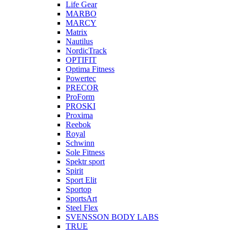
Life Gear
MARBO
MARCY
Matrix
Nautilus
NordicTrack
OPTIFIT
Optima Fitness
Powertec
PRECOR
ProForm
PROSKI
Proxima
Reebok
Royal
Schwinn
Sole Fitness
Spektr sport
Spirit
Sport Elit
Sportop
SportsArt
Steel Flex
SVENSSON BODY LABS
TRUE