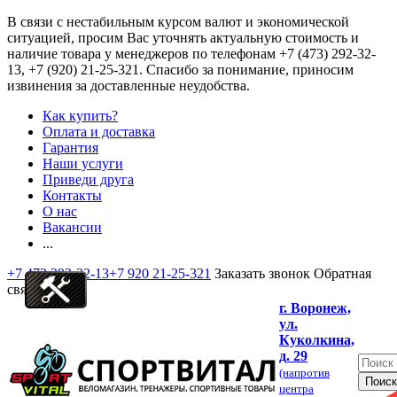
В связи с нестабильным курсом валют и экономической
ситуацией, просим Вас уточнять актуальную стоимость и
наличие товара у менеджеров по телефонам
+7 (473) 292-32-
13, +7 (920) 21-25-321
. Спасибо за понимание, приносим
извинения за доставленные неудобства.
Как купить?
Оплата и доставка
Гарантия
Наши услуги
Приведи друга
Контакты
О нас
Вакансии
...
+7 473 292-32-13
+7 920 21-25-321
Заказать звонок
Обратная
связь
г. Воронеж,
ул.
Куколкина,
д. 29
(напротив
центра