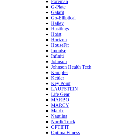
Foreman
G-Plate
Galafit
Go-Elliptical
Halley
Hasttings
Hoist
Horizon
HouseFit
Impulse
Infiniti
Johnson
Johnson Health Tech
Kampfer
Kettler
Key Point
LAUFSTEIN
Life Gear
MARBO
MARCY
Matrix
Nautilus
NordicTrack
OPTIFIT
Optima Fitness