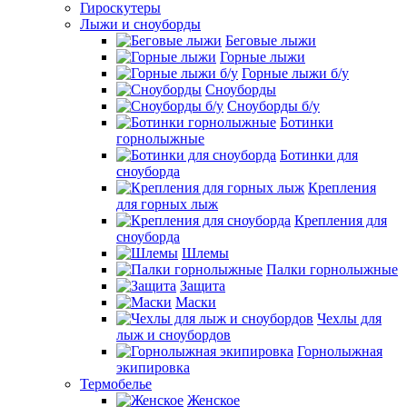
Гироскутеры
Лыжи и сноуборды
Беговые лыжи
Горные лыжи
Горные лыжи б/у
Сноуборды
Сноуборды б/у
Ботинки
горнолыжные
Ботинки для
сноуборда
Крепления
для горных лыж
Крепления для
сноуборда
Шлемы
Палки горнолыжные
Защита
Маски
Чехлы для
лыж и сноубордов
Горнолыжная
экипировка
Термобелье
Женское