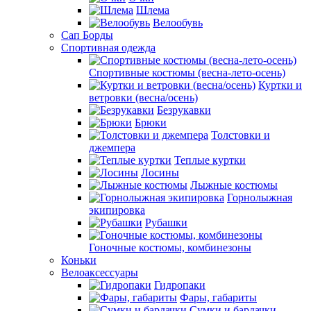
Шлема
Велообувь
Сап Борды
Спортивная одежда
Спортивные костюмы (весна-лето-осень)
Куртки и
ветровки (весна/осень)
Безрукавки
Брюки
Толстовки и
джемпера
Теплые куртки
Лосины
Лыжные костюмы
Горнолыжная
экипировка
Рубашки
Гоночные костюмы, комбинезоны
Коньки
Велоаксессуары
Гидропаки
Фары, габариты
Сумки и бардачки