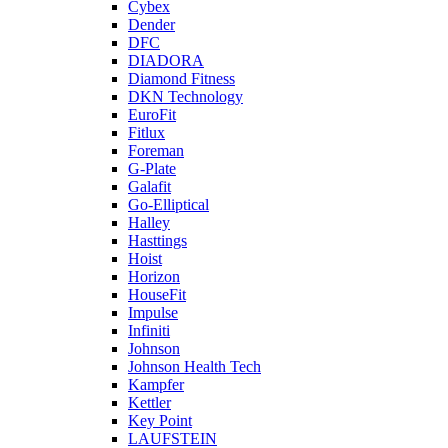
Cybex
Dender
DFC
DIADORA
Diamond Fitness
DKN Technology
EuroFit
Fitlux
Foreman
G-Plate
Galafit
Go-Elliptical
Halley
Hasttings
Hoist
Horizon
HouseFit
Impulse
Infiniti
Johnson
Johnson Health Tech
Kampfer
Kettler
Key Point
LAUFSTEIN