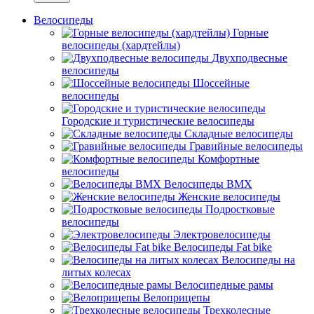
Велосипеды
Горные
велосипеды (хардтейлы)
Двухподвесные
велосипеды
Шоссейные
велосипеды
Городские и туристические велосипеды
Складные велосипеды
Гравийные велосипеды
Комфортные
велосипеды
Велосипеды BMX
Женские велосипеды
Подростковые
велосипеды
Электровелосипеды
Велосипеды Fat bike
Велосипеды на
литых колесах
Велосипедные рамы
Велоприцепы
Трехколесные