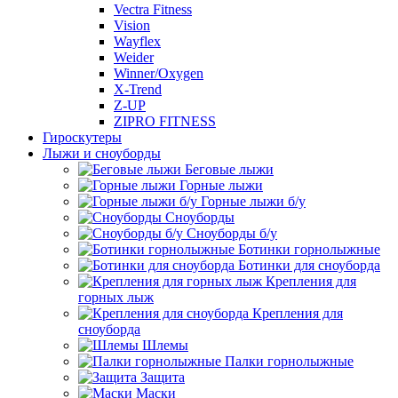
Vectra Fitness
Vision
Wayflex
Weider
Winner/Oxygen
X-Trend
Z-UP
ZIPRO FITNESS
Гироскутеры
Лыжи и сноуборды
Беговые лыжи
Горные лыжи
Горные лыжи б/у
Сноуборды
Сноуборды б/у
Ботинки горнолыжные
Ботинки для сноуборда
Крепления для
горных лыж
Крепления для
сноуборда
Шлемы
Палки горнолыжные
Защита
Маски