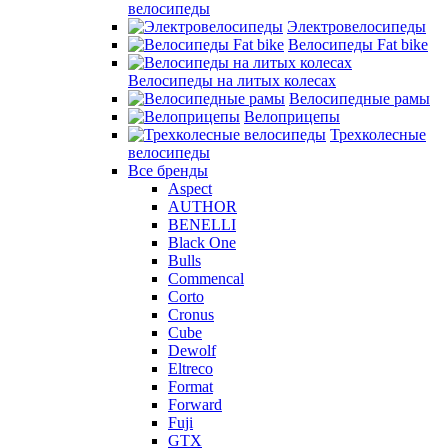
велосипеды
Электровелосипеды
Велосипеды Fat bike
Велосипеды на литых колесах
Велосипедные рамы
Велоприцепы
Трехколесные
велосипеды
Все бренды
Aspect
AUTHOR
BENELLI
Black One
Bulls
Commencal
Corto
Cronus
Cube
Dewolf
Eltreco
Format
Forward
Fuji
GTX