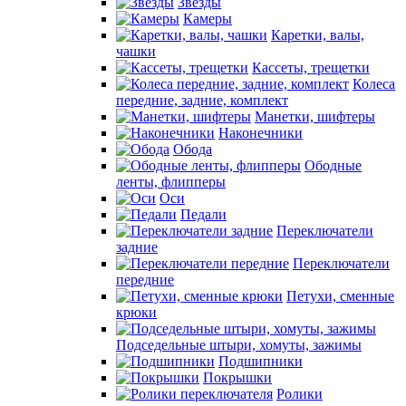
Звезды
Камеры
Каретки, валы,
чашки
Кассеты, трещетки
Колеса
передние, задние, комплект
Манетки, шифтеры
Наконечники
Обода
Ободные
ленты, флипперы
Оси
Педали
Переключатели
задние
Переключатели
передние
Петухи, сменные
крюки
Подседельные штыри, хомуты, зажимы
Подшипники
Покрышки
Ролики