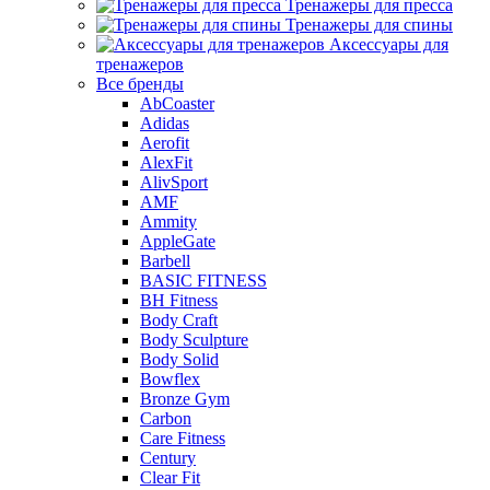
Тренажеры для пресса
Тренажеры для спины
Аксессуары для
тренажеров
Все бренды
AbCoaster
Adidas
Aerofit
AlexFit
AlivSport
AMF
Ammity
AppleGate
Barbell
BASIC FITNESS
BH Fitness
Body Craft
Body Sculpture
Body Solid
Bowflex
Bronze Gym
Carbon
Care Fitness
Century
Clear Fit