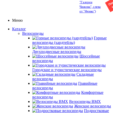
"Галереи
Чижова", слева
от "Фенко")
Меню
Каталог
Велосипеды
Горные
велосипеды (хардтейлы)
Двухподвесные велосипеды
Шоссейные
велосипеды
Городские и туристические велосипеды
Складные
велосипеды
Гравийные
велосипеды
Комфортные
велосипеды
Велосипеды BMX
Женские велосипеды
Подростковые