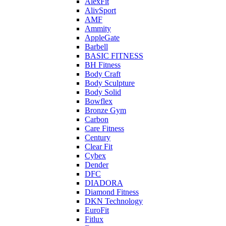
AlexFit
AlivSport
AMF
Ammity
AppleGate
Barbell
BASIC FITNESS
BH Fitness
Body Craft
Body Sculpture
Body Solid
Bowflex
Bronze Gym
Carbon
Care Fitness
Century
Clear Fit
Cybex
Dender
DFC
DIADORA
Diamond Fitness
DKN Technology
EuroFit
Fitlux