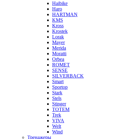
Haibike
Haro
HARTMAN
KMS
Kross
Krostek
Lorak
Mayer
Merida
Moratti
Orbea
ROMET
SENSE
SILVERBACK
Smart
Sportop
Stark
Stels
Stinger
TOTEM
Trek
VIVA
Welt
Wind
Тренажеры