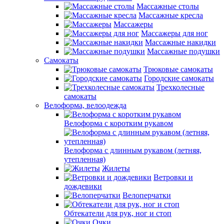
Массажные столы
Массажные кресла
Массажеры
Массажеры для ног
Массажные накидки
Массажные подушки
Самокаты
Трюковые самокаты
Городские самокаты
Трехколесные
самокаты
Велоформа, велоодежда
Велоформа с коротким рукавом
Велоформа с длинным рукавом (летняя,
утепленная)
Жилеты
Ветровки и
дождевики
Велоперчатки
Обтекатели для рук, ног и стоп
Очки