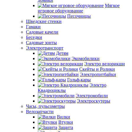
домики
Мягкое
игровое оборудование
Песочницы
Шведские стенки
Гамаки
Садовые качели
Беседки
Садовые зонты
Электротранспорт
Детям
Экомобилики
Электро велорикши
Скейты и Ролики
Электропитбайки
Гольф-кары
Электро
Квадроциклы
Электромобили
Электроскутеры
Часы, пульсометры
Велозапчасти
Вилки
Втулки
Защита