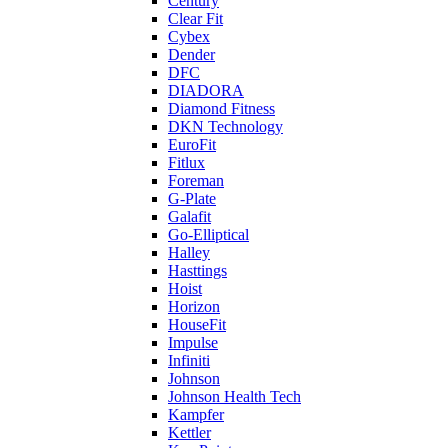
Century
Clear Fit
Cybex
Dender
DFC
DIADORA
Diamond Fitness
DKN Technology
EuroFit
Fitlux
Foreman
G-Plate
Galafit
Go-Elliptical
Halley
Hasttings
Hoist
Horizon
HouseFit
Impulse
Infiniti
Johnson
Johnson Health Tech
Kampfer
Kettler