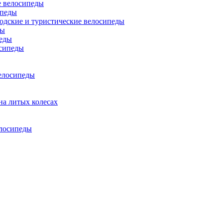
 велосипеды
ипеды
одские и туристические велосипеды
ды
еды
сипеды
елосипеды
на литых колесах
елосипеды