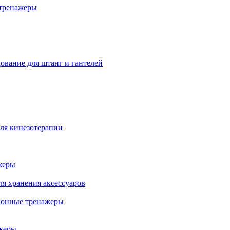
тренажеры
ование для штанг и гантелей
ля кинезотерапии
жеры
ля хранения аксессуаров
ионные тренажеры
жеры