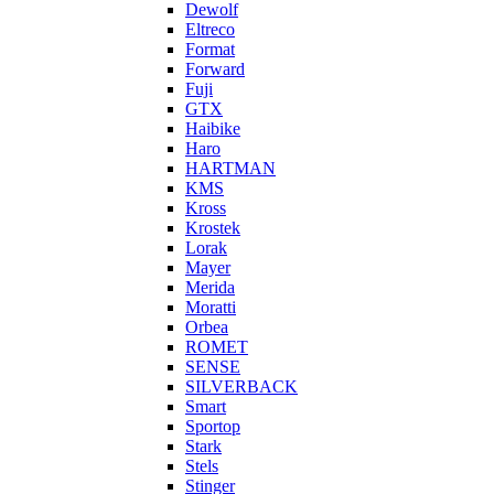
Dewolf
Eltreco
Format
Forward
Fuji
GTX
Haibike
Haro
HARTMAN
KMS
Kross
Krostek
Lorak
Mayer
Merida
Moratti
Orbea
ROMET
SENSE
SILVERBACK
Smart
Sportop
Stark
Stels
Stinger