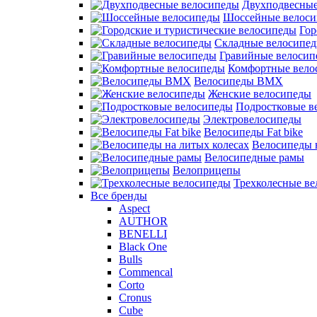
Двухподвесные
Шоссейные велос
Гор
Складные велосипе
Гравийные велосип
Комфортные вело
Велосипеды BMX
Женские велосипеды
Подростковые в
Электровелосипеды
Велосипеды Fat bike
Велосипеды 
Велосипедные рамы
Велоприцепы
Трехколесные в
Все бренды
Aspect
AUTHOR
BENELLI
Black One
Bulls
Commencal
Corto
Cronus
Cube