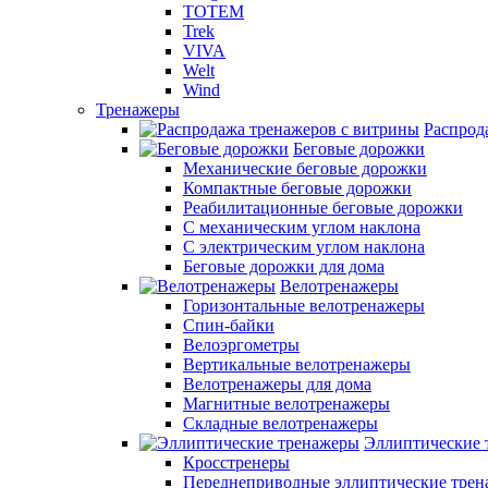
TOTEM
Trek
VIVA
Welt
Wind
Тренажеры
Распрод
Беговые дорожки
Механические беговые дорожки
Компактные беговые дорожки
Реабилитационные беговые дорожки
С механическим углом наклона
С электрическим углом наклона
Беговые дорожки для дома
Велотренажеры
Горизонтальные велотренажеры
Спин-байки
Велоэргометры
Вертикальные велотренажеры
Велотренажеры для дома
Магнитные велотренажеры
Складные велотренажеры
Эллиптические 
Кросстренеры
Переднеприводные эллиптические тре