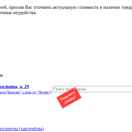
ией, просим Вас уточнять актуальную стоимость и наличие това
енные неудобства.
зь
колкина, д. 29
реи Чижова", слева от "Фенко")
лосипеды (хардтейлы)