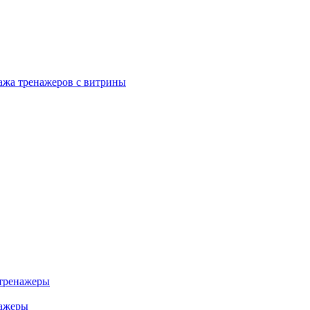
ажа тренажеров с витрины
тренажеры
нажеры