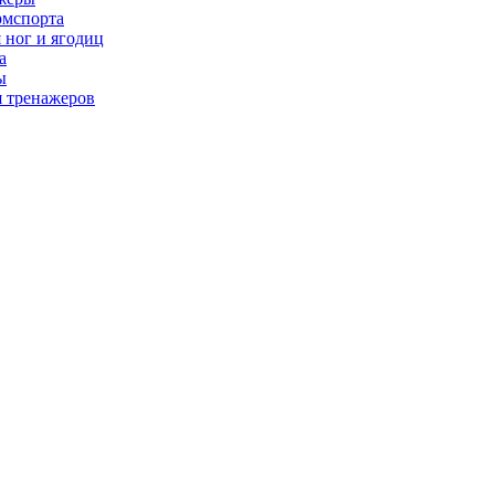
рмспорта
 ног и ягодиц
а
ы
я тренажеров