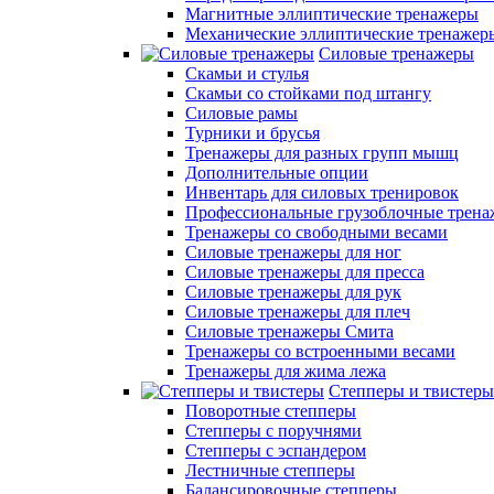
Магнитные эллиптические тренажеры
Механические эллиптические тренажер
Силовые тренажеры
Скамьи и стулья
Скамьи со стойками под штангу
Силовые рамы
Турники и брусья
Тренажеры для разных групп мышц
Дополнительные опции
Инвентарь для силовых тренировок
Профессиональные грузоблочные трен
Тренажеры со свободными весами
Силовые тренажеры для ног
Силовые тренажеры для пресса
Силовые тренажеры для рук
Силовые тренажеры для плеч
Силовые тренажеры Смита
Тренажеры со встроенными весами
Тренажеры для жима лежа
Степперы и твистеры
Поворотные степперы
Степперы с поручнями
Степперы с эспандером
Лестничные степперы
Балансировочные степперы