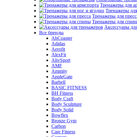
Тренажеры для а
Тренажеры для
Тренажеры для пресс
Тренажеры для спин
Аксессуары дл
Все бренды
AbCoaster
Adidas
Aerofit
AlexFit
AlivSport
AMF
Ammity
AppleGate
Barbell
BASIC FITNESS
BH Fitness
Body Craft
Body Sculpture
Body Solid
Bowflex
Bronze Gym
Carbon
Care Fitness