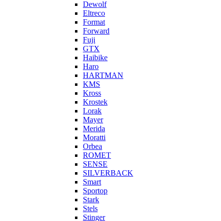
Dewolf
Eltreco
Format
Forward
Fuji
GTX
Haibike
Haro
HARTMAN
KMS
Kross
Krostek
Lorak
Mayer
Merida
Moratti
Orbea
ROMET
SENSE
SILVERBACK
Smart
Sportop
Stark
Stels
Stinger