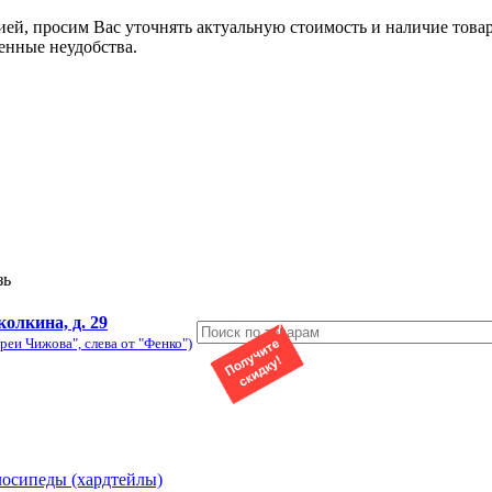
ией, просим Вас уточнять актуальную стоимость и наличие това
енные неудобства.
зь
колкина, д. 29
реи Чижова", слева от "Фенко")
лосипеды (хардтейлы)