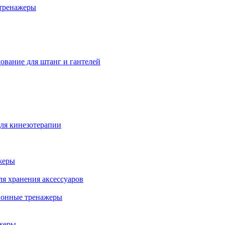
тренажеры
ование для штанг и гантелей
ля кинезотерапии
жеры
ля хранения аксессуаров
ионные тренажеры
жеры