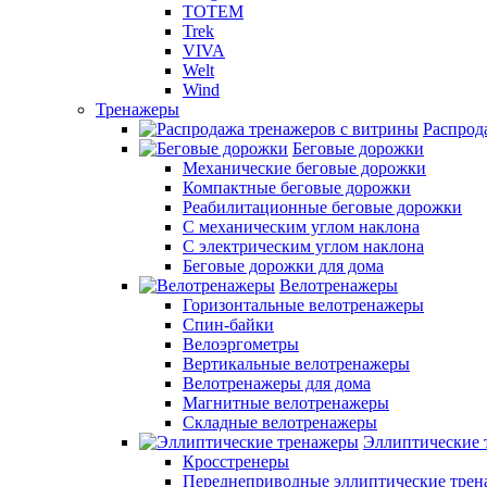
TOTEM
Trek
VIVA
Welt
Wind
Тренажеры
Распрод
Беговые дорожки
Механические беговые дорожки
Компактные беговые дорожки
Реабилитационные беговые дорожки
С механическим углом наклона
С электрическим углом наклона
Беговые дорожки для дома
Велотренажеры
Горизонтальные велотренажеры
Спин-байки
Велоэргометры
Вертикальные велотренажеры
Велотренажеры для дома
Магнитные велотренажеры
Складные велотренажеры
Эллиптические 
Кросстренеры
Переднеприводные эллиптические тре