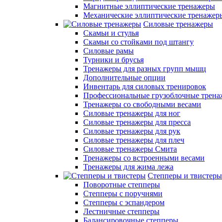
Магнитные эллиптические тренажеры
Механические эллиптические тренажер
Силовые тренажеры
Скамьи и стулья
Скамьи со стойками под штангу
Силовые рамы
Турники и брусья
Тренажеры для разных групп мышц
Дополнительные опции
Инвентарь для силовых тренировок
Профессиональные грузоблочные трен
Тренажеры со свободными весами
Силовые тренажеры для ног
Силовые тренажеры для пресса
Силовые тренажеры для рук
Силовые тренажеры для плеч
Силовые тренажеры Смита
Тренажеры со встроенными весами
Тренажеры для жима лежа
Степперы и твистеры
Поворотные степперы
Степперы с поручнями
Степперы с эспандером
Лестничные степперы
Балансировочные степперы