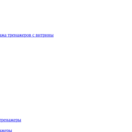
ажа тренажеров с витрины
тренажеры
нажеры