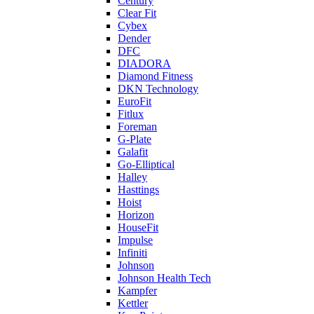
Century
Clear Fit
Cybex
Dender
DFC
DIADORA
Diamond Fitness
DKN Technology
EuroFit
Fitlux
Foreman
G-Plate
Galafit
Go-Elliptical
Halley
Hasttings
Hoist
Horizon
HouseFit
Impulse
Infiniti
Johnson
Johnson Health Tech
Kampfer
Kettler