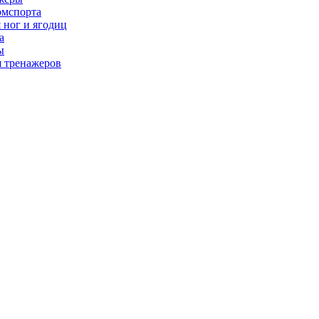
рмспорта
 ног и ягодиц
а
ы
я тренажеров