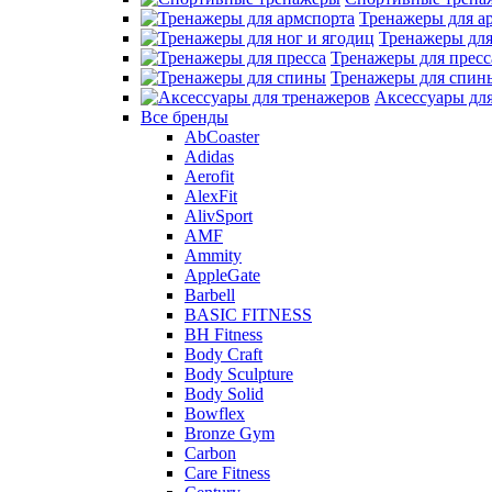
Тренажеры для а
Тренажеры для
Тренажеры для пресс
Тренажеры для спин
Аксессуары дл
Все бренды
AbCoaster
Adidas
Aerofit
AlexFit
AlivSport
AMF
Ammity
AppleGate
Barbell
BASIC FITNESS
BH Fitness
Body Craft
Body Sculpture
Body Solid
Bowflex
Bronze Gym
Carbon
Care Fitness