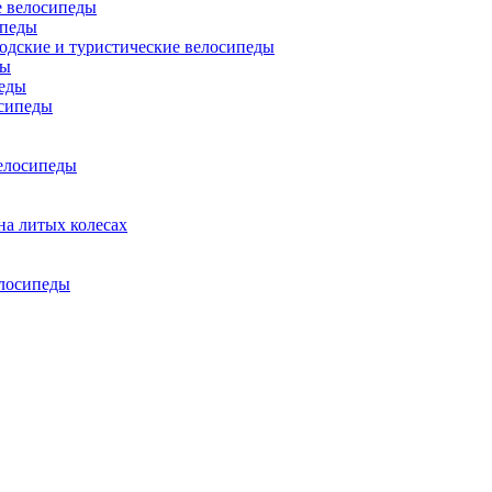
 велосипеды
ипеды
одские и туристические велосипеды
ды
еды
сипеды
елосипеды
на литых колесах
елосипеды