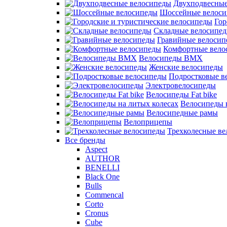
Двухподвесные
Шоссейные велос
Гор
Складные велосипе
Гравийные велосип
Комфортные вело
Велосипеды BMX
Женские велосипеды
Подростковые в
Электровелосипеды
Велосипеды Fat bike
Велосипеды 
Велосипедные рамы
Велоприцепы
Трехколесные в
Все бренды
Aspect
AUTHOR
BENELLI
Black One
Bulls
Commencal
Corto
Cronus
Cube