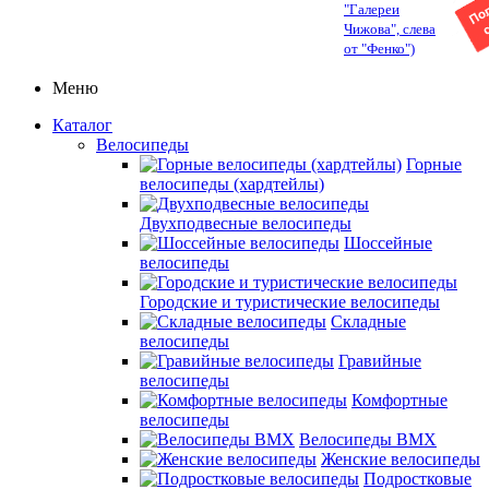
"Галереи
Чижова", слева
от "Фенко")
Меню
Каталог
Велосипеды
Горные
велосипеды (хардтейлы)
Двухподвесные велосипеды
Шоссейные
велосипеды
Городские и туристические велосипеды
Складные
велосипеды
Гравийные
велосипеды
Комфортные
велосипеды
Велосипеды BMX
Женские велосипеды
Подростковые