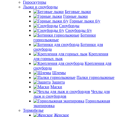
Гироскутеры
Лыжи и сноуборды
Беговые лыжи
Горные лыжи
Горные лыжи б/у
Сноуборды
Сноуборды б/у
Ботинки
горнолыжные
Ботинки для
сноуборда
Крепления
для горных лыж
Крепления для
сноуборда
Шлемы
Палки горнолыжные
Защита
Маски
Чехлы для
лыж и сноубордов
Горнолыжная
экипировка
Термобелье
Женское