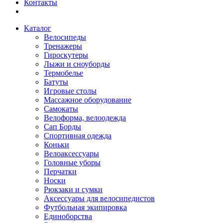
Контакты
Каталог
Велосипеды
Тренажеры
Гироскутеры
Лыжи и сноуборды
Термобелье
Батуты
Игровые столы
Массажное оборудование
Самокаты
Велоформа, велоодежда
Сап Борды
Спортивная одежда
Коньки
Велоаксессуары
Головные уборы
Перчатки
Носки
Рюкзаки и сумки
Аксессуары для велосипедистов
Футбольная экипировка
Единоборства