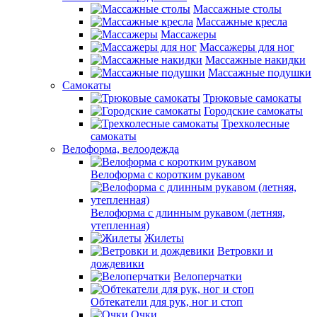
Массажные столы
Массажные кресла
Массажеры
Массажеры для ног
Массажные накидки
Массажные подушки
Самокаты
Трюковые самокаты
Городские самокаты
Трехколесные
самокаты
Велоформа, велоодежда
Велоформа с коротким рукавом
Велоформа с длинным рукавом (летняя,
утепленная)
Жилеты
Ветровки и
дождевики
Велоперчатки
Обтекатели для рук, ног и стоп
Очки