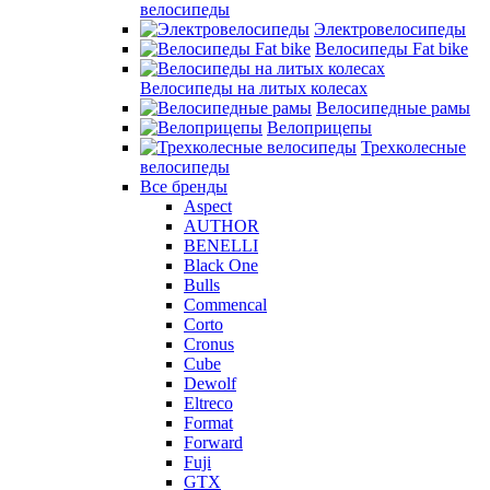
велосипеды
Электровелосипеды
Велосипеды Fat bike
Велосипеды на литых колесах
Велосипедные рамы
Велоприцепы
Трехколесные
велосипеды
Все бренды
Aspect
AUTHOR
BENELLI
Black One
Bulls
Commencal
Corto
Cronus
Cube
Dewolf
Eltreco
Format
Forward
Fuji
GTX