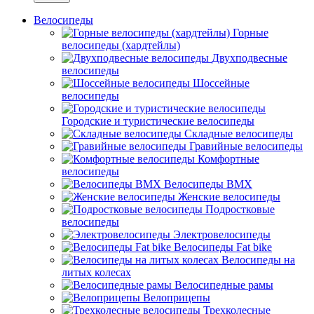
Велосипеды
Горные
велосипеды (хардтейлы)
Двухподвесные
велосипеды
Шоссейные
велосипеды
Городские и туристические велосипеды
Складные велосипеды
Гравийные велосипеды
Комфортные
велосипеды
Велосипеды BMX
Женские велосипеды
Подростковые
велосипеды
Электровелосипеды
Велосипеды Fat bike
Велосипеды на
литых колесах
Велосипедные рамы
Велоприцепы
Трехколесные