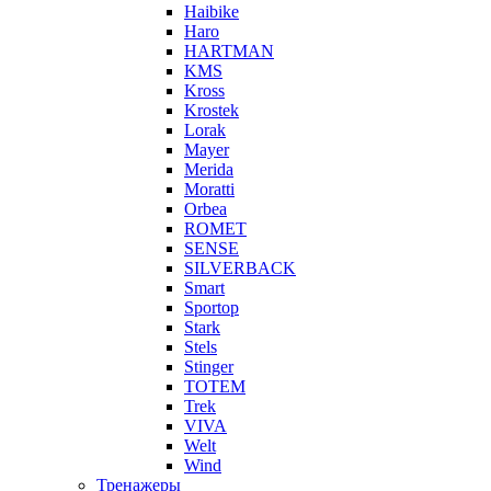
Haibike
Haro
HARTMAN
KMS
Kross
Krostek
Lorak
Mayer
Merida
Moratti
Orbea
ROMET
SENSE
SILVERBACK
Smart
Sportop
Stark
Stels
Stinger
TOTEM
Trek
VIVA
Welt
Wind
Тренажеры