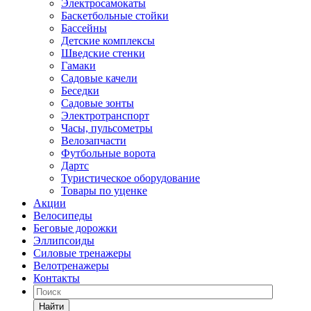
Электросамокаты
Баскетбольные стойки
Бассейны
Детские комплексы
Шведские стенки
Гамаки
Садовые качели
Беседки
Садовые зонты
Электротранспорт
Часы, пульсометры
Велозапчасти
Футбольные ворота
Дартс
Туристическое оборудование
Товары по уценке
Акции
Велосипеды
Беговые дорожки
Эллипсоиды
Силовые тренажеры
Велотренажеры
Контакты
Найти