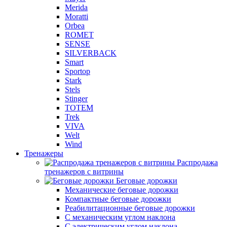
Merida
Moratti
Orbea
ROMET
SENSE
SILVERBACK
Smart
Sportop
Stark
Stels
Stinger
TOTEM
Trek
VIVA
Welt
Wind
Тренажеры
Распродажа
тренажеров с витрины
Беговые дорожки
Механические беговые дорожки
Компактные беговые дорожки
Реабилитационные беговые дорожки
С механическим углом наклона
С электрическим углом наклона