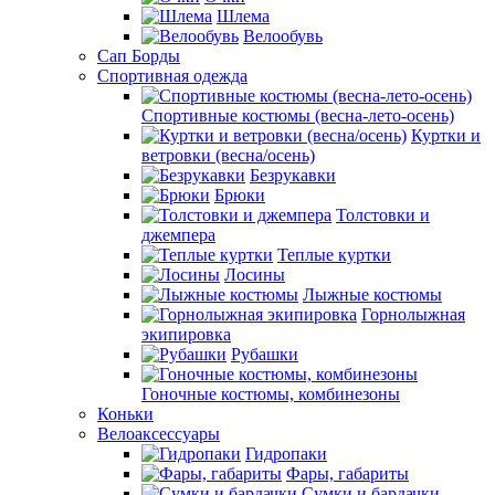
Шлема
Велообувь
Сап Борды
Спортивная одежда
Спортивные костюмы (весна-лето-осень)
Куртки и
ветровки (весна/осень)
Безрукавки
Брюки
Толстовки и
джемпера
Теплые куртки
Лосины
Лыжные костюмы
Горнолыжная
экипировка
Рубашки
Гоночные костюмы, комбинезоны
Коньки
Велоаксессуары
Гидропаки
Фары, габариты
Сумки и бардачки