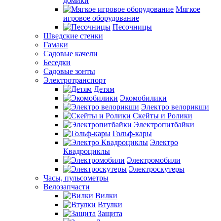
домики
Мягкое
игровое оборудование
Песочницы
Шведские стенки
Гамаки
Садовые качели
Беседки
Садовые зонты
Электротранспорт
Детям
Экомобилики
Электро велорикши
Скейты и Ролики
Электропитбайки
Гольф-кары
Электро
Квадроциклы
Электромобили
Электроскутеры
Часы, пульсометры
Велозапчасти
Вилки
Втулки
Защита