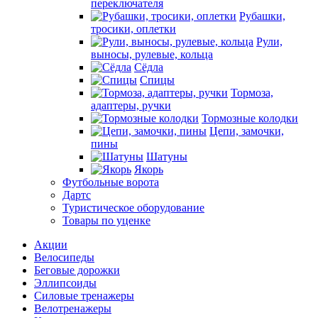
переключателя
Рубашки,
тросики, оплетки
Рули,
выносы, рулевые, кольца
Сёдла
Спицы
Тормоза,
адаптеры, ручки
Тормозные колодки
Цепи, замочки,
пины
Шатуны
Якорь
Футбольные ворота
Дартс
Туристическое оборудование
Товары по уценке
Акции
Велосипеды
Беговые дорожки
Эллипсоиды
Силовые тренажеры
Велотренажеры