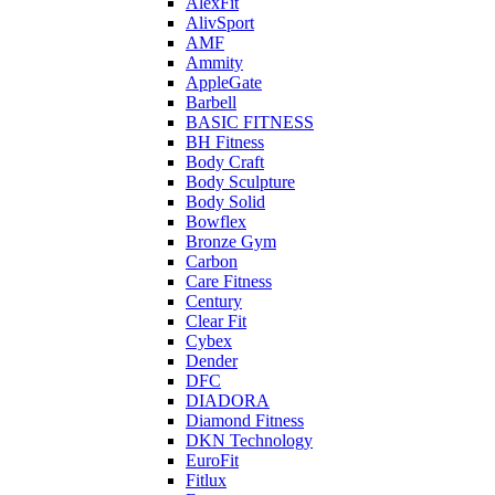
AlexFit
AlivSport
AMF
Ammity
AppleGate
Barbell
BASIC FITNESS
BH Fitness
Body Craft
Body Sculpture
Body Solid
Bowflex
Bronze Gym
Carbon
Care Fitness
Century
Clear Fit
Cybex
Dender
DFC
DIADORA
Diamond Fitness
DKN Technology
EuroFit
Fitlux