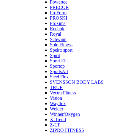
Powertec
PRECOR
ProForm
PROSKI
Proxima
Reebok
Royal
Schwinn
Sole Fitness
Spektr sport
Spirit
Sport Elit
Sportop
SportsArt
Steel Flex
SVENSSON BODY LABS
TRUE
Vectra Fitness
Vision
Wayflex
Weider
Winner/Oxygen
X-Trend
Z-UP
ZIPRO FITNESS