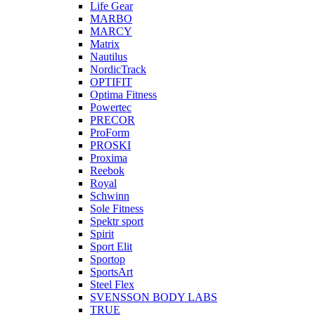
Life Gear
MARBO
MARCY
Matrix
Nautilus
NordicTrack
OPTIFIT
Optima Fitness
Powertec
PRECOR
ProForm
PROSKI
Proxima
Reebok
Royal
Schwinn
Sole Fitness
Spektr sport
Spirit
Sport Elit
Sportop
SportsArt
Steel Flex
SVENSSON BODY LABS
TRUE