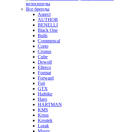
велосипеды
Все бренды
Aspect
AUTHOR
BENELLI
Black One
Bulls
Commencal
Corto
Cronus
Cube
Dewolf
Eltreco
Format
Forward
Fuji
GTX
Haibike
Haro
HARTMAN
KMS
Kross
Krostek
Lorak
Mayer