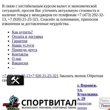
В связи с нестабильным курсом валют и экономической
ситуацией, просим Вас уточнять актуальную стоимость и
наличие товара у менеджеров по телефонам
+7 (473) 292-32-
13, +7 (920) 21-25-321
. Спасибо за понимание, приносим
извинения за доставленные неудобства.
Как купить?
Оплата и доставка
Гарантия
Наши услуги
Приведи друга
Контакты
О нас
Вакансии
...
+7 473 292-32-13
+7 920 21-25-321
Заказать звонок
Обратная
связь
г. Воронеж,
ул.
Куколкина,
д. 29
(напротив
центра