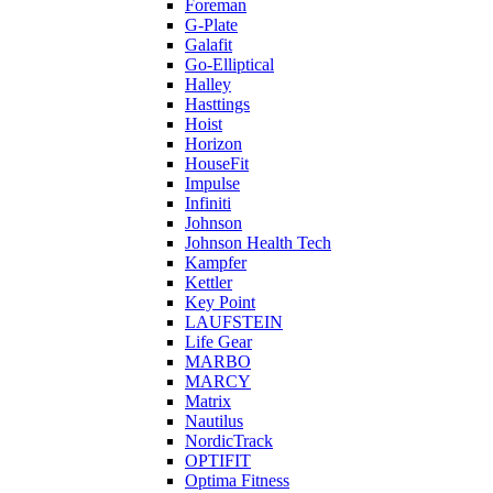
Foreman
G-Plate
Galafit
Go-Elliptical
Halley
Hasttings
Hoist
Horizon
HouseFit
Impulse
Infiniti
Johnson
Johnson Health Tech
Kampfer
Kettler
Key Point
LAUFSTEIN
Life Gear
MARBO
MARCY
Matrix
Nautilus
NordicTrack
OPTIFIT
Optima Fitness