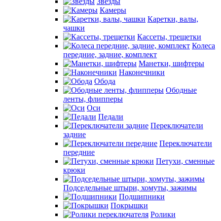
Звезды
Камеры
Каретки, валы,
чашки
Кассеты, трещетки
Колеса
передние, задние, комплект
Манетки, шифтеры
Наконечники
Обода
Ободные
ленты, флипперы
Оси
Педали
Переключатели
задние
Переключатели
передние
Петухи, сменные
крюки
Подседельные штыри, хомуты, зажимы
Подшипники
Покрышки
Ролики