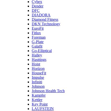
Cybex
Dender
DFC
DIADORA
Diamond Fitness
DKN Technology
EuroFit
Fitlux
Foreman
G-Plate
Galafit
Go-Elliptical
Halley
Hasttings
Hoist
Horizon
HouseFit
Impulse
Infiniti
Johnson
Johnson Health Tech
Kampfer
Kettler
Key Point
LAUFSTEIN