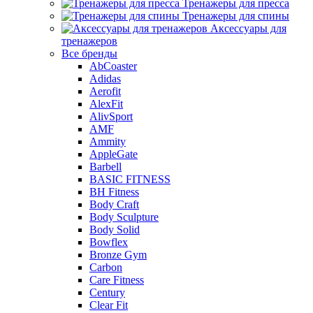
Тренажеры для пресса
Тренажеры для спины
Аксессуары для
тренажеров
Все бренды
AbCoaster
Adidas
Aerofit
AlexFit
AlivSport
AMF
Ammity
AppleGate
Barbell
BASIC FITNESS
BH Fitness
Body Craft
Body Sculpture
Body Solid
Bowflex
Bronze Gym
Carbon
Care Fitness
Century
Clear Fit