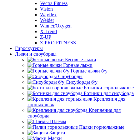
Vectra Fitness
Vision
Wayflex
Weider
Winner/Oxygen
X-Trend
Z-UP
ZIPRO FITNESS
Гироскутеры
Лыжи и сноуборды
Беговые лыжи
Горные лыжи
Горные лыжи б/у
Сноуборды
Сноуборды б/у
Ботинки горнолыжные
Ботинки для сноуборда
Крепления для
горных лыж
Крепления для
сноуборда
Шлемы
Палки горнолыжные
Защита
Маски