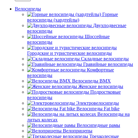
Велосипеды
Горные
велосипеды (хардтейлы)
Двухподвесные
велосипеды
Шоссейные
велосипеды
Городские и туристические велосипеды
Складные велосипеды
Гравийные велосипеды
Комфортные
велосипеды
Велосипеды BMX
Женские велосипеды
Подростковые
велосипеды
Электровелосипеды
Велосипеды Fat bike
Велосипеды на
литых колесах
Велосипедные рамы
Велоприцепы
Трехколесные