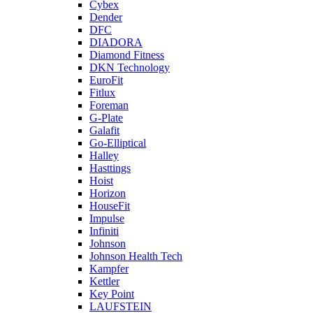
Cybex
Dender
DFC
DIADORA
Diamond Fitness
DKN Technology
EuroFit
Fitlux
Foreman
G-Plate
Galafit
Go-Elliptical
Halley
Hasttings
Hoist
Horizon
HouseFit
Impulse
Infiniti
Johnson
Johnson Health Tech
Kampfer
Kettler
Key Point
LAUFSTEIN