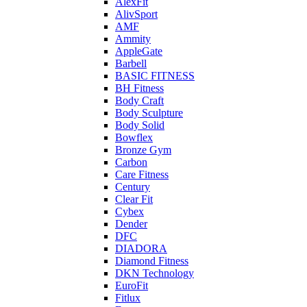
AlexFit
AlivSport
AMF
Ammity
AppleGate
Barbell
BASIC FITNESS
BH Fitness
Body Craft
Body Sculpture
Body Solid
Bowflex
Bronze Gym
Carbon
Care Fitness
Century
Clear Fit
Cybex
Dender
DFC
DIADORA
Diamond Fitness
DKN Technology
EuroFit
Fitlux