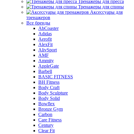
Тренажеры для пресса
Тренажеры для спины
Аксессуары для
тренажеров
Все бренды
AbCoaster
Adidas
Aerofit
AlexFit
AlivSport
AMF
Ammity
AppleGate
Barbell
BASIC FITNESS
BH Fitness
Body Craft
Body Sculpture
Body Solid
Bowflex
Bronze Gym
Carbon
Care Fitness
Century
Clear Fit