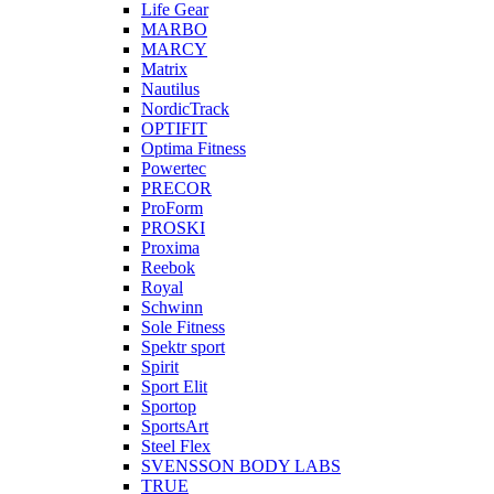
Life Gear
MARBO
MARCY
Matrix
Nautilus
NordicTrack
OPTIFIT
Optima Fitness
Powertec
PRECOR
ProForm
PROSKI
Proxima
Reebok
Royal
Schwinn
Sole Fitness
Spektr sport
Spirit
Sport Elit
Sportop
SportsArt
Steel Flex
SVENSSON BODY LABS
TRUE