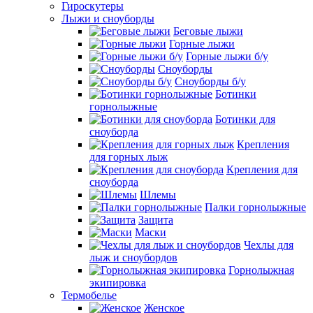
Гироскутеры
Лыжи и сноуборды
Беговые лыжи
Горные лыжи
Горные лыжи б/у
Сноуборды
Сноуборды б/у
Ботинки
горнолыжные
Ботинки для
сноуборда
Крепления
для горных лыж
Крепления для
сноуборда
Шлемы
Палки горнолыжные
Защита
Маски
Чехлы для
лыж и сноубордов
Горнолыжная
экипировка
Термобелье
Женское