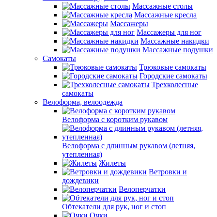
Массажные столы
Массажные кресла
Массажеры
Массажеры для ног
Массажные накидки
Массажные подушки
Самокаты
Трюковые самокаты
Городские самокаты
Трехколесные
самокаты
Велоформа, велоодежда
Велоформа с коротким рукавом
Велоформа с длинным рукавом (летняя,
утепленная)
Жилеты
Ветровки и
дождевики
Велоперчатки
Обтекатели для рук, ног и стоп
Очки