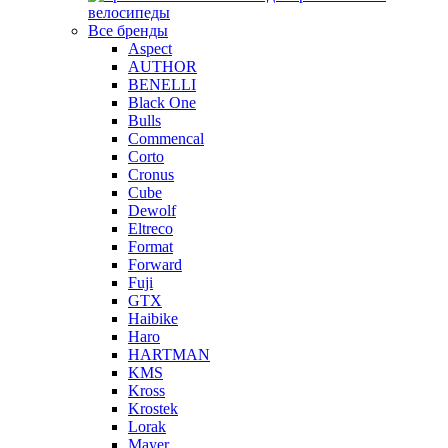
велосипеды
Все бренды
Aspect
AUTHOR
BENELLI
Black One
Bulls
Commencal
Corto
Cronus
Cube
Dewolf
Eltreco
Format
Forward
Fuji
GTX
Haibike
Haro
HARTMAN
KMS
Kross
Krostek
Lorak
Mayer