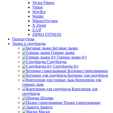
Vectra Fitness
Vision
Wayflex
Weider
Winner/Oxygen
X-Trend
Z-UP
ZIPRO FITNESS
Гироскутеры
Лыжи и сноуборды
Беговые лыжи
Горные лыжи
Горные лыжи б/у
Сноуборды
Сноуборды б/у
Ботинки горнолыжные
Ботинки для сноуборда
Крепления для
горных лыж
Крепления для
сноуборда
Шлемы
Палки горнолыжные
Защита
Маски