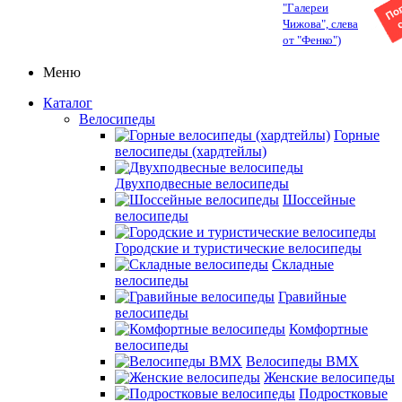
"Галереи
Чижова", слева
от "Фенко")
Меню
Каталог
Велосипеды
Горные
велосипеды (хардтейлы)
Двухподвесные велосипеды
Шоссейные
велосипеды
Городские и туристические велосипеды
Складные
велосипеды
Гравийные
велосипеды
Комфортные
велосипеды
Велосипеды BMX
Женские велосипеды
Подростковые