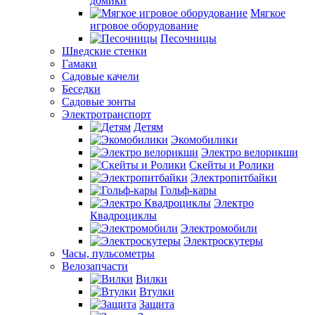
домики
Мягкое
игровое оборудование
Песочницы
Шведские стенки
Гамаки
Садовые качели
Беседки
Садовые зонты
Электротранспорт
Детям
Экомобилики
Электро велорикши
Скейты и Ролики
Электропитбайки
Гольф-кары
Электро
Квадроциклы
Электромобили
Электроскутеры
Часы, пульсометры
Велозапчасти
Вилки
Втулки
Защита