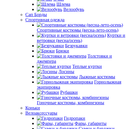
Шлема
Велообувь
Сап Борды
Спортивная одежда
Спортивные костюмы (весна-лето-осень)
Куртки и
ветровки (весна/осень)
Безрукавки
Брюки
Толстовки и
джемпера
Теплые куртки
Лосины
Лыжные костюмы
Горнолыжная
экипировка
Рубашки
Гоночные костюмы, комбинезоны
Коньки
Велоаксессуары
Гидропаки
Фары, габариты
Сумки и бардачки