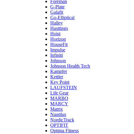
Foreman
G-Plate
Galafit
Go-Elliptical
Halley
Hasttings
Hoist
Horizon
HouseFit
Impulse
Infiniti
Johnson
Johnson Health Tech
Kampfer
Kettler
Key Point
LAUFSTEIN
Life Gear
MARBO
MARCY
Matrix
Nautilus
NordicTrack
OPTIFIT
Optima Fitness