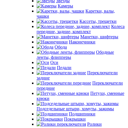
Звезды
Камеры
Каретки, валы,
чашки
Кассеты, трещетки
Колеса
передние, задние, комплект
Манетки, шифтеры
Наконечники
Обода
Ободные
ленты, флипперы
Оси
Педали
Переключатели
задние
Переключатели
передние
Петухи, сменные
крюки
Подседельные штыри, хомуты, зажимы
Подшипники
Покрышки
Ролики