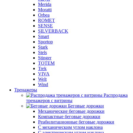
Merida
Moratti
Orbea
ROMET
SENSE
SILVERBACK
Smart
Sportop
Stark
Stels
Stinger
TOTEM
Trek
VIVA
Welt
Wind
Тренажеры
Распродажа
тренажеров с витрины
Беговые дорожки
Механические беговые дорожки
Компактные беговые дорожки
Реабилитационные беговые дорожки
С механическим углом наклона
С электрическим углом наклона