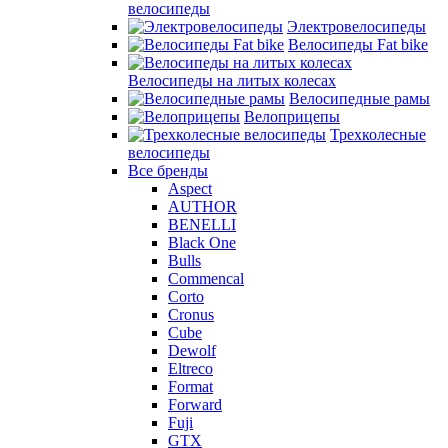
велосипеды
Электровелосипеды
Велосипеды Fat bike
Велосипеды на литых колесах
Велосипедные рамы
Велоприцепы
Трехколесные
велосипеды
Все бренды
Aspect
AUTHOR
BENELLI
Black One
Bulls
Commencal
Corto
Cronus
Cube
Dewolf
Eltreco
Format
Forward
Fuji
GTX