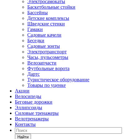
Электросамокаты
Баскетбольные стойки
Бассейны
Детские комплексы
Шведские стенки
Гамаки
Садовые качели
Беседки
Садовые зонты
Электротранспорт
Часы, пульсометры
Велозапчасти
Футбольные ворота
Дартс
Туристическое оборудование
Товары по уценке
Акции
Велосипеды
Беговые дорожки
Эллипсоиды
Силовые тренажеры
Велотренажеры
Контакты
Найти