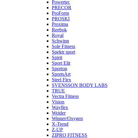
Powertec
PRECOR
ProForm
PROSKI
Proxima
Reebok
Royal
Schwinn
Sole Fitness
Spektr sport
Spirit
Sport Elit
Sportop
SportsArt
Steel Flex
SVENSSON BODY LABS
TRUE
Vectra Fitness
Vision
Wayflex
Weider
Winner/Oxygen
X-Trend
Z-UP
ZIPRO FITNESS