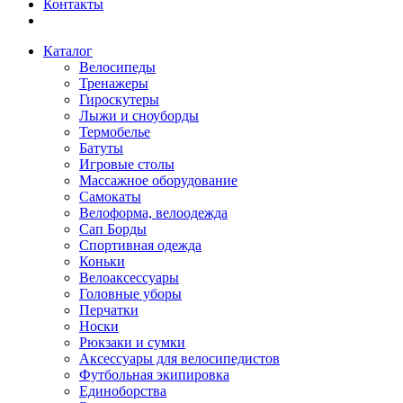
Контакты
Каталог
Велосипеды
Тренажеры
Гироскутеры
Лыжи и сноуборды
Термобелье
Батуты
Игровые столы
Массажное оборудование
Самокаты
Велоформа, велоодежда
Сап Борды
Спортивная одежда
Коньки
Велоаксессуары
Головные уборы
Перчатки
Носки
Рюкзаки и сумки
Аксессуары для велосипедистов
Футбольная экипировка
Единоборства