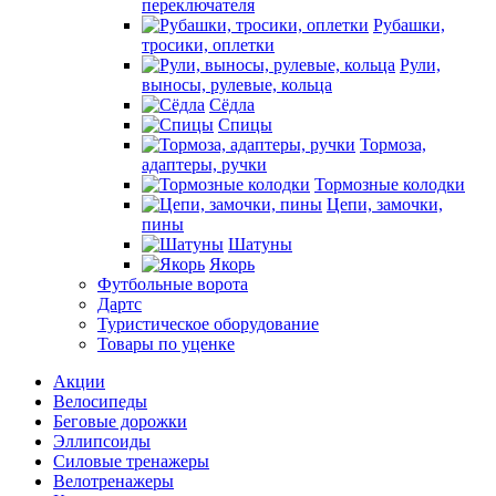
переключателя
Рубашки,
тросики, оплетки
Рули,
выносы, рулевые, кольца
Сёдла
Спицы
Тормоза,
адаптеры, ручки
Тормозные колодки
Цепи, замочки,
пины
Шатуны
Якорь
Футбольные ворота
Дартс
Туристическое оборудование
Товары по уценке
Акции
Велосипеды
Беговые дорожки
Эллипсоиды
Силовые тренажеры
Велотренажеры