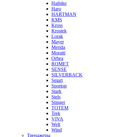
Haibike
Haro
HARTMAN
KMS
Kross
Krostek
Lorak
Mayer
Merida
Moratti
Orbea
ROMET
SENSE
SILVERBACK
Smart
Sportop
Stark
Stels
Stinger
TOTEM
Trek
VIVA
Welt
Wind
Тренажеры