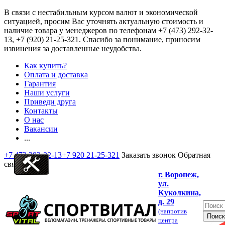
В связи с нестабильным курсом валют и экономической
ситуацией, просим Вас уточнять актуальную стоимость и
наличие товара у менеджеров по телефонам
+7 (473) 292-32-
13, +7 (920) 21-25-321
. Спасибо за понимание, приносим
извинения за доставленные неудобства.
Как купить?
Оплата и доставка
Гарантия
Наши услуги
Приведи друга
Контакты
О нас
Вакансии
...
+7 473 292-32-13
+7 920 21-25-321
Заказать звонок
Обратная
связь
г. Воронеж,
ул.
Куколкина,
д. 29
(напротив
центра