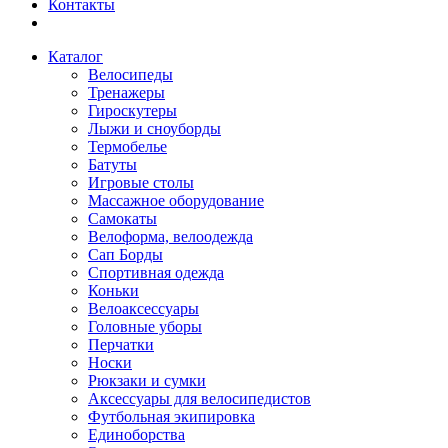
Контакты
Каталог
Велосипеды
Тренажеры
Гироскутеры
Лыжи и сноуборды
Термобелье
Батуты
Игровые столы
Массажное оборудование
Самокаты
Велоформа, велоодежда
Сап Борды
Спортивная одежда
Коньки
Велоаксессуары
Головные уборы
Перчатки
Носки
Рюкзаки и сумки
Аксессуары для велосипедистов
Футбольная экипировка
Единоборства