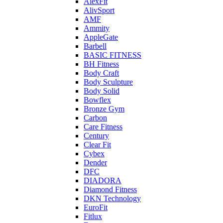
AlexFit
AlivSport
AMF
Ammity
AppleGate
Barbell
BASIC FITNESS
BH Fitness
Body Craft
Body Sculpture
Body Solid
Bowflex
Bronze Gym
Carbon
Care Fitness
Century
Clear Fit
Cybex
Dender
DFC
DIADORA
Diamond Fitness
DKN Technology
EuroFit
Fitlux