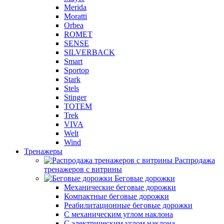
Merida
Moratti
Orbea
ROMET
SENSE
SILVERBACK
Smart
Sportop
Stark
Stels
Stinger
TOTEM
Trek
VIVA
Welt
Wind
Тренажеры
Распродажа
тренажеров с витрины
Беговые дорожки
Механические беговые дорожки
Компактные беговые дорожки
Реабилитационные беговые дорожки
С механическим углом наклона
С электрическим углом наклона