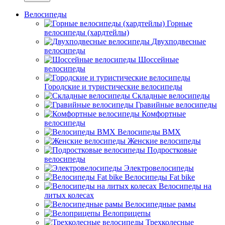
Велосипеды
Горные
велосипеды (хардтейлы)
Двухподвесные
велосипеды
Шоссейные
велосипеды
Городские и туристические велосипеды
Складные велосипеды
Гравийные велосипеды
Комфортные
велосипеды
Велосипеды BMX
Женские велосипеды
Подростковые
велосипеды
Электровелосипеды
Велосипеды Fat bike
Велосипеды на
литых колесах
Велосипедные рамы
Велоприцепы
Трехколесные