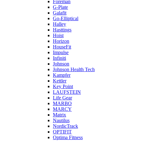
Foreman
G-Plate
Galafit
Go-Elliptical
Halley
Hasttings
Hoist
Horizon
HouseFit
Impulse
Infiniti
Johnson
Johnson Health Tech
Kampfer
Kettler
Key Point
LAUFSTEIN
Life Gear
MARBO
MARCY
Matrix
Nautilus
NordicTrack
OPTIFIT
Optima Fitness