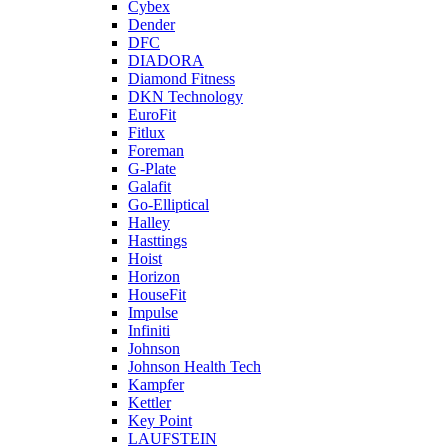
Cybex
Dender
DFC
DIADORA
Diamond Fitness
DKN Technology
EuroFit
Fitlux
Foreman
G-Plate
Galafit
Go-Elliptical
Halley
Hasttings
Hoist
Horizon
HouseFit
Impulse
Infiniti
Johnson
Johnson Health Tech
Kampfer
Kettler
Key Point
LAUFSTEIN