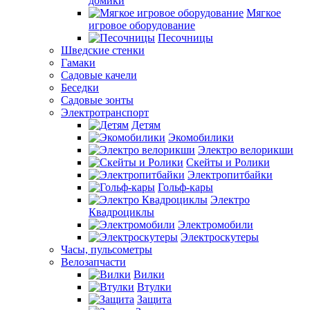
домики
Мягкое
игровое оборудование
Песочницы
Шведские стенки
Гамаки
Садовые качели
Беседки
Садовые зонты
Электротранспорт
Детям
Экомобилики
Электро велорикши
Скейты и Ролики
Электропитбайки
Гольф-кары
Электро
Квадроциклы
Электромобили
Электроскутеры
Часы, пульсометры
Велозапчасти
Вилки
Втулки
Защита