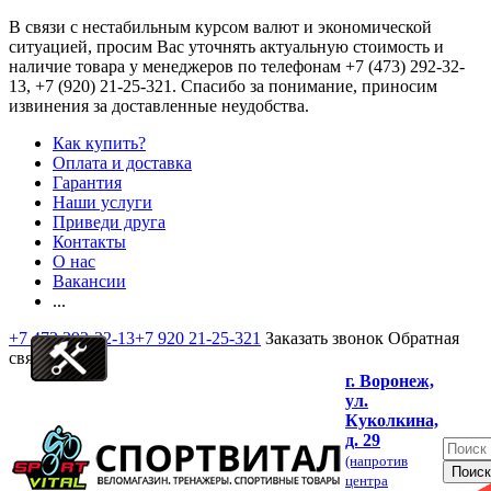
В связи с нестабильным курсом валют и экономической
ситуацией, просим Вас уточнять актуальную стоимость и
наличие товара у менеджеров по телефонам
+7 (473) 292-32-
13, +7 (920) 21-25-321
. Спасибо за понимание, приносим
извинения за доставленные неудобства.
Как купить?
Оплата и доставка
Гарантия
Наши услуги
Приведи друга
Контакты
О нас
Вакансии
...
+7 473 292-32-13
+7 920 21-25-321
Заказать звонок
Обратная
связь
г. Воронеж,
ул.
Куколкина,
д. 29
(напротив
центра