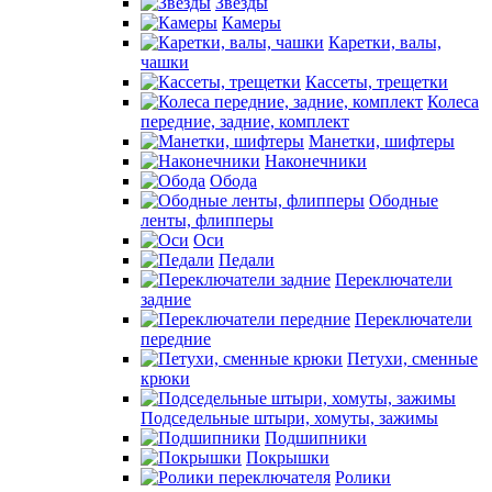
Звезды
Камеры
Каретки, валы,
чашки
Кассеты, трещетки
Колеса
передние, задние, комплект
Манетки, шифтеры
Наконечники
Обода
Ободные
ленты, флипперы
Оси
Педали
Переключатели
задние
Переключатели
передние
Петухи, сменные
крюки
Подседельные штыри, хомуты, зажимы
Подшипники
Покрышки
Ролики