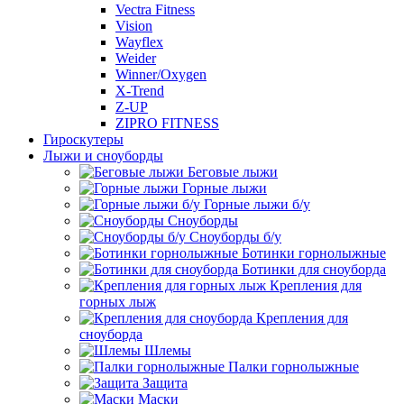
Vectra Fitness
Vision
Wayflex
Weider
Winner/Oxygen
X-Trend
Z-UP
ZIPRO FITNESS
Гироскутеры
Лыжи и сноуборды
Беговые лыжи
Горные лыжи
Горные лыжи б/у
Сноуборды
Сноуборды б/у
Ботинки горнолыжные
Ботинки для сноуборда
Крепления для
горных лыж
Крепления для
сноуборда
Шлемы
Палки горнолыжные
Защита
Маски