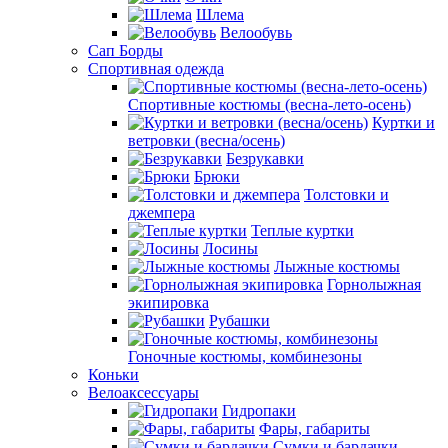
Шлема
Велообувь
Сап Борды
Спортивная одежда
Спортивные костюмы (весна-лето-осень)
Куртки и
ветровки (весна/осень)
Безрукавки
Брюки
Толстовки и
джемпера
Теплые куртки
Лосины
Лыжные костюмы
Горнолыжная
экипировка
Рубашки
Гоночные костюмы, комбинезоны
Коньки
Велоаксессуары
Гидропаки
Фары, габариты
Сумки и бардачки