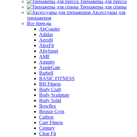
Тренажеры для пресса
Тренажеры для спины
Аксессуары для
тренажеров
Все бренды
AbCoaster
Adidas
Aerofit
AlexFit
AlivSport
AMF
Ammity
AppleGate
Barbell
BASIC FITNESS
BH Fitness
Body Craft
Body Sculpture
Body Solid
Bowflex
Bronze Gym
Carbon
Care Fitness
Century
Clear Fit