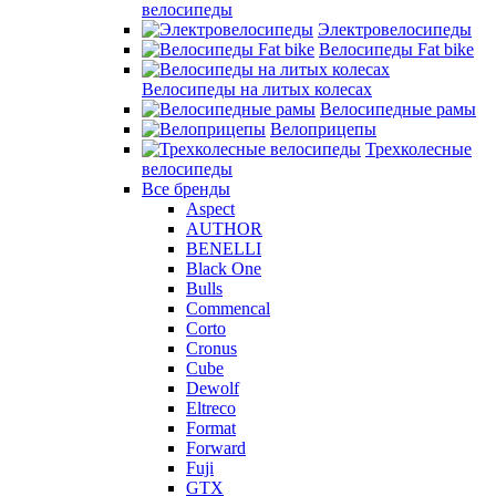
велосипеды
Электровелосипеды
Велосипеды Fat bike
Велосипеды на литых колесах
Велосипедные рамы
Велоприцепы
Трехколесные
велосипеды
Все бренды
Aspect
AUTHOR
BENELLI
Black One
Bulls
Commencal
Corto
Cronus
Cube
Dewolf
Eltreco
Format
Forward
Fuji
GTX