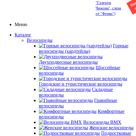
"Галереи
Чижова", слева
от "Фенко")
Меню
Каталог
Велосипеды
Горные
велосипеды (хардтейлы)
Двухподвесные велосипеды
Шоссейные
велосипеды
Городские и туристические велосипеды
Складные
велосипеды
Гравийные
велосипеды
Комфортные
велосипеды
Велосипеды BMX
Женские велосипеды
Подростковые