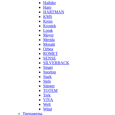
Haibike
Haro
HARTMAN
KMS
Kross
Krostek
Lorak
Mayer
Merida
Moratti
Orbea
ROMET
SENSE
SILVERBACK
Smart
Sportop
Stark
Stels
Stinger
TOTEM
Trek
VIVA
Welt
Wind
Тренажеры