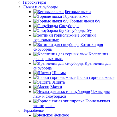
Гироскутеры
Лыжи и сноуборды
Беговые лыжи
Горные лыжи
Горные лыжи б/у
Сноуборды
Сноуборды б/у
Ботинки
горнолыжные
Ботинки для
сноуборда
Крепления
для горных лыж
Крепления для
сноуборда
Шлемы
Палки горнолыжные
Защита
Маски
Чехлы для
лыж и сноубордов
Горнолыжная
экипировка
Термобелье
Женское