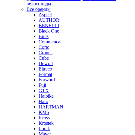
велосипеды
Все бренды
Aspect
AUTHOR
BENELLI
Black One
Bulls
Commencal
Corto
Cronus
Cube
Dewolf
Eltreco
Format
Forward
Fuji
GTX
Haibike
Haro
HARTMAN
KMS
Kross
Krostek
Lorak
Mayer