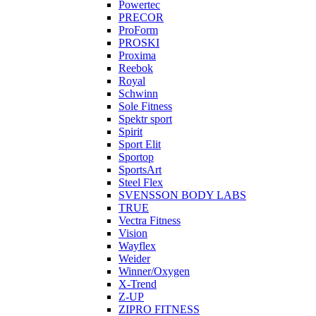
Powertec
PRECOR
ProForm
PROSKI
Proxima
Reebok
Royal
Schwinn
Sole Fitness
Spektr sport
Spirit
Sport Elit
Sportop
SportsArt
Steel Flex
SVENSSON BODY LABS
TRUE
Vectra Fitness
Vision
Wayflex
Weider
Winner/Oxygen
X-Trend
Z-UP
ZIPRO FITNESS