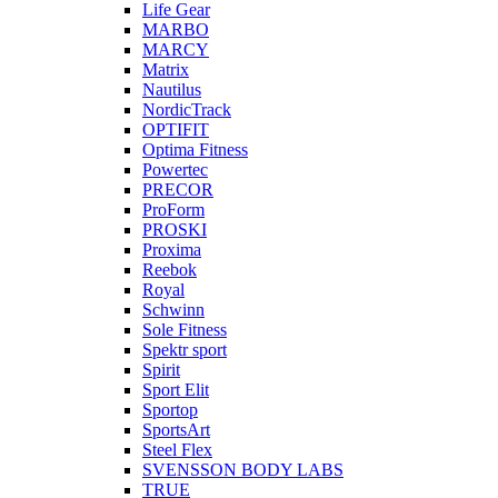
Life Gear
MARBO
MARCY
Matrix
Nautilus
NordicTrack
OPTIFIT
Optima Fitness
Powertec
PRECOR
ProForm
PROSKI
Proxima
Reebok
Royal
Schwinn
Sole Fitness
Spektr sport
Spirit
Sport Elit
Sportop
SportsArt
Steel Flex
SVENSSON BODY LABS
TRUE