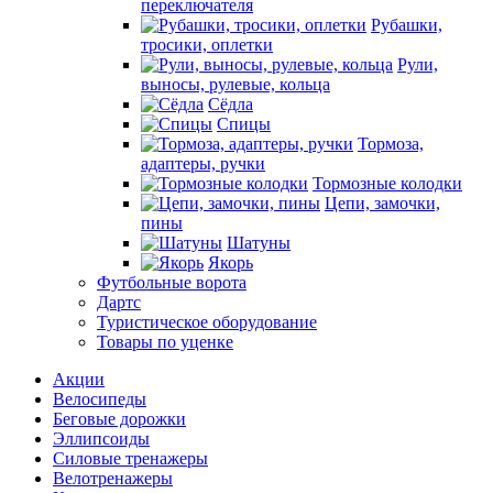
переключателя
Рубашки,
тросики, оплетки
Рули,
выносы, рулевые, кольца
Сёдла
Спицы
Тормоза,
адаптеры, ручки
Тормозные колодки
Цепи, замочки,
пины
Шатуны
Якорь
Футбольные ворота
Дартс
Туристическое оборудование
Товары по уценке
Акции
Велосипеды
Беговые дорожки
Эллипсоиды
Силовые тренажеры
Велотренажеры