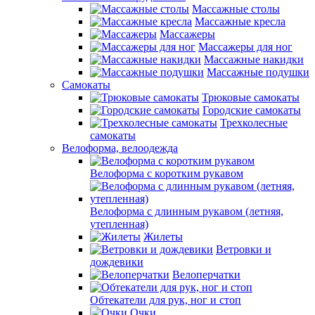
Массажные столы
Массажные кресла
Массажеры
Массажеры для ног
Массажные накидки
Массажные подушки
Самокаты
Трюковые самокаты
Городские самокаты
Трехколесные
самокаты
Велоформа, велоодежда
Велоформа с коротким рукавом
Велоформа с длинным рукавом (летняя,
утепленная)
Жилеты
Ветровки и
дождевики
Велоперчатки
Обтекатели для рук, ног и стоп
Очки