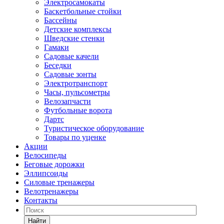
Электросамокаты
Баскетбольные стойки
Бассейны
Детские комплексы
Шведские стенки
Гамаки
Садовые качели
Беседки
Садовые зонты
Электротранспорт
Часы, пульсометры
Велозапчасти
Футбольные ворота
Дартс
Туристическое оборудование
Товары по уценке
Акции
Велосипеды
Беговые дорожки
Эллипсоиды
Силовые тренажеры
Велотренажеры
Контакты
Найти