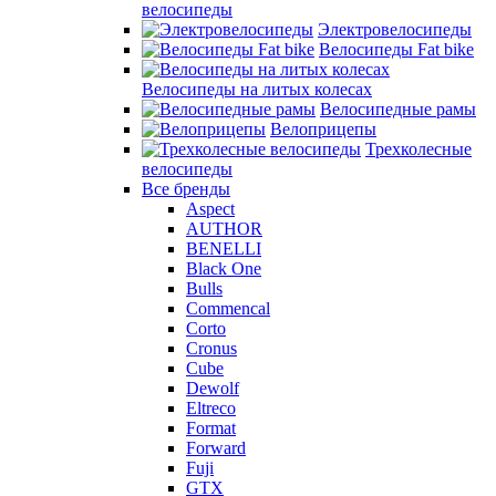
велосипеды
Электровелосипеды
Велосипеды Fat bike
Велосипеды на литых колесах
Велосипедные рамы
Велоприцепы
Трехколесные
велосипеды
Все бренды
Aspect
AUTHOR
BENELLI
Black One
Bulls
Commencal
Corto
Cronus
Cube
Dewolf
Eltreco
Format
Forward
Fuji
GTX