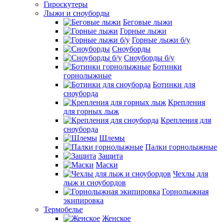
Гироскутеры
Лыжи и сноуборды
Беговые лыжи
Горные лыжи
Горные лыжи б/у
Сноуборды
Сноуборды б/у
Ботинки
горнолыжные
Ботинки для
сноуборда
Крепления
для горных лыж
Крепления для
сноуборда
Шлемы
Палки горнолыжные
Защита
Маски
Чехлы для
лыж и сноубордов
Горнолыжная
экипировка
Термобелье
Женское