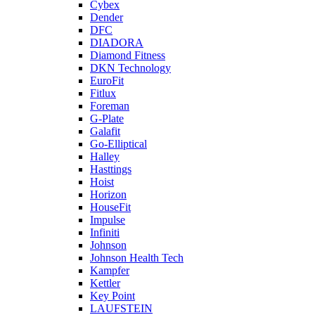
Cybex
Dender
DFC
DIADORA
Diamond Fitness
DKN Technology
EuroFit
Fitlux
Foreman
G-Plate
Galafit
Go-Elliptical
Halley
Hasttings
Hoist
Horizon
HouseFit
Impulse
Infiniti
Johnson
Johnson Health Tech
Kampfer
Kettler
Key Point
LAUFSTEIN