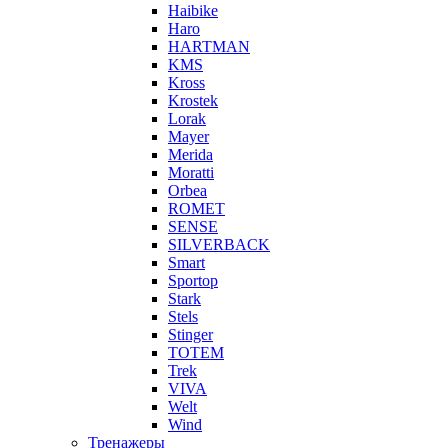
Haibike
Haro
HARTMAN
KMS
Kross
Krostek
Lorak
Mayer
Merida
Moratti
Orbea
ROMET
SENSE
SILVERBACK
Smart
Sportop
Stark
Stels
Stinger
TOTEM
Trek
VIVA
Welt
Wind
Тренажеры