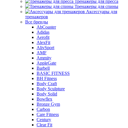
Тренажеры для пресса
Тренажеры для спины
Аксессуары для
тренажеров
Все бренды
AbCoaster
Adidas
Aerofit
AlexFit
AlivSport
AMF
Ammity
AppleGate
Barbell
BASIC FITNESS
BH Fitness
Body Craft
Body Sculpture
Body Solid
Bowflex
Bronze Gym
Carbon
Care Fitness
Century
Clear Fit