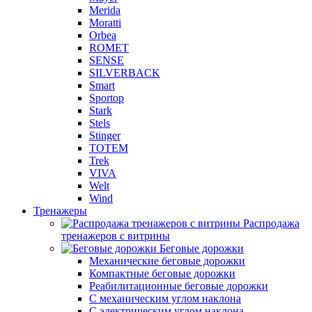
Merida
Moratti
Orbea
ROMET
SENSE
SILVERBACK
Smart
Sportop
Stark
Stels
Stinger
TOTEM
Trek
VIVA
Welt
Wind
Тренажеры
Распродажа
тренажеров с витрины
Беговые дорожки
Механические беговые дорожки
Компактные беговые дорожки
Реабилитационные беговые дорожки
С механическим углом наклона
С электрическим углом наклона