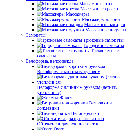
Массажные столы
Массажные кресла
Массажеры
Массажеры для ног
Массажные накидки
Массажные подушки
Самокаты
Трюковые самокаты
Городские самокаты
Трехколесные
самокаты
Велоформа, велоодежда
Велоформа с коротким рукавом
Велоформа с длинным рукавом (летняя,
утепленная)
Жилеты
Ветровки и
дождевики
Велоперчатки
Обтекатели для рук, ног и стоп
Очки