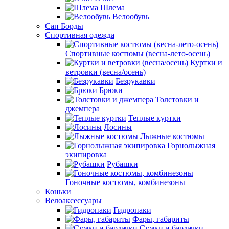
Шлема
Велообувь
Сап Борды
Спортивная одежда
Спортивные костюмы (весна-лето-осень)
Куртки и
ветровки (весна/осень)
Безрукавки
Брюки
Толстовки и
джемпера
Теплые куртки
Лосины
Лыжные костюмы
Горнолыжная
экипировка
Рубашки
Гоночные костюмы, комбинезоны
Коньки
Велоаксессуары
Гидропаки
Фары, габариты
Сумки и бардачки