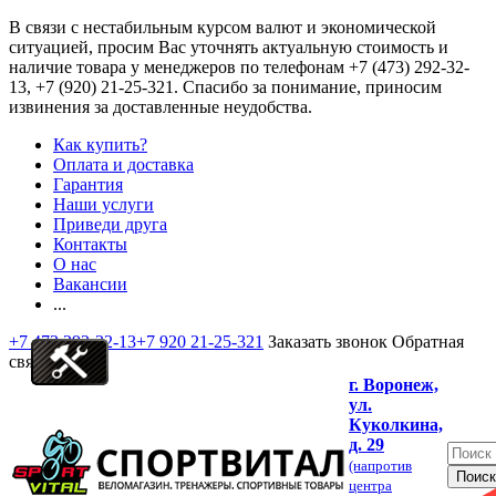
В связи с нестабильным курсом валют и экономической
ситуацией, просим Вас уточнять актуальную стоимость и
наличие товара у менеджеров по телефонам
+7 (473) 292-32-
13, +7 (920) 21-25-321
. Спасибо за понимание, приносим
извинения за доставленные неудобства.
Как купить?
Оплата и доставка
Гарантия
Наши услуги
Приведи друга
Контакты
О нас
Вакансии
...
+7 473 292-32-13
+7 920 21-25-321
Заказать звонок
Обратная
связь
г. Воронеж,
ул.
Куколкина,
д. 29
(напротив
центра