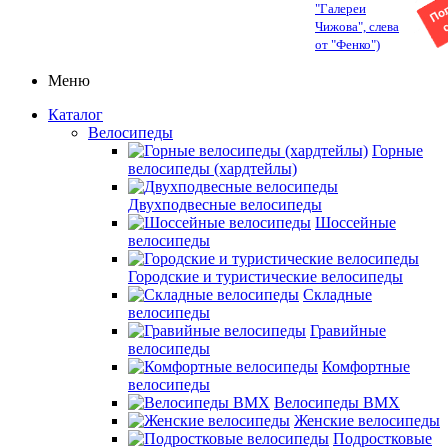
"Галереи
Чижова", слева
от "Фенко")
Меню
Каталог
Велосипеды
Горные
велосипеды (хардтейлы)
Двухподвесные велосипеды
Шоссейные
велосипеды
Городские и туристические велосипеды
Складные
велосипеды
Гравийные
велосипеды
Комфортные
велосипеды
Велосипеды BMX
Женские велосипеды
Подростковые