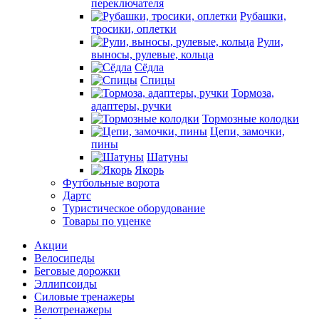
переключателя
Рубашки,
тросики, оплетки
Рули,
выносы, рулевые, кольца
Сёдла
Спицы
Тормоза,
адаптеры, ручки
Тормозные колодки
Цепи, замочки,
пины
Шатуны
Якорь
Футбольные ворота
Дартс
Туристическое оборудование
Товары по уценке
Акции
Велосипеды
Беговые дорожки
Эллипсоиды
Силовые тренажеры
Велотренажеры