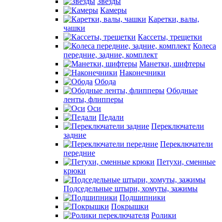
Звезды
Камеры
Каретки, валы,
чашки
Кассеты, трещетки
Колеса
передние, задние, комплект
Манетки, шифтеры
Наконечники
Обода
Ободные
ленты, флипперы
Оси
Педали
Переключатели
задние
Переключатели
передние
Петухи, сменные
крюки
Подседельные штыри, хомуты, зажимы
Подшипники
Покрышки
Ролики