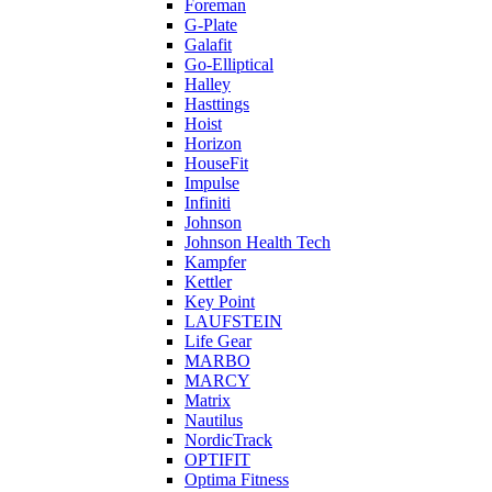
Foreman
G-Plate
Galafit
Go-Elliptical
Halley
Hasttings
Hoist
Horizon
HouseFit
Impulse
Infiniti
Johnson
Johnson Health Tech
Kampfer
Kettler
Key Point
LAUFSTEIN
Life Gear
MARBO
MARCY
Matrix
Nautilus
NordicTrack
OPTIFIT
Optima Fitness