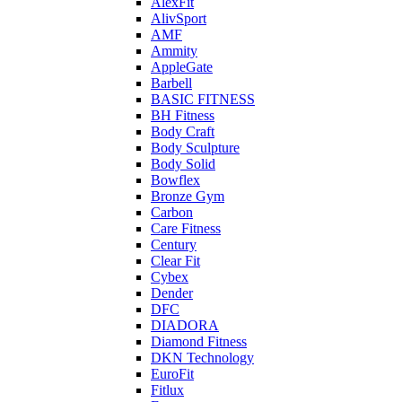
AlexFit
AlivSport
AMF
Ammity
AppleGate
Barbell
BASIC FITNESS
BH Fitness
Body Craft
Body Sculpture
Body Solid
Bowflex
Bronze Gym
Carbon
Care Fitness
Century
Clear Fit
Cybex
Dender
DFC
DIADORA
Diamond Fitness
DKN Technology
EuroFit
Fitlux