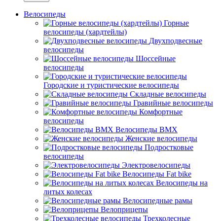
Велосипеды
Горные
велосипеды (хардтейлы)
Двухподвесные
велосипеды
Шоссейные
велосипеды
Городские и туристические велосипеды
Складные велосипеды
Гравийные велосипеды
Комфортные
велосипеды
Велосипеды BMX
Женские велосипеды
Подростковые
велосипеды
Электровелосипеды
Велосипеды Fat bike
Велосипеды на
литых колесах
Велосипедные рамы
Велоприцепы
Трехколесные