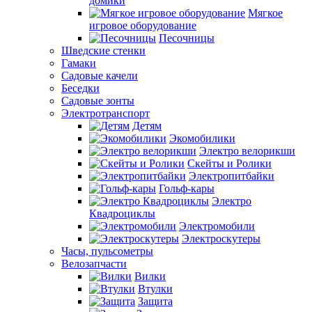
домики
Мягкое
игровое оборудование
Песочницы
Шведские стенки
Гамаки
Садовые качели
Беседки
Садовые зонты
Электротранспорт
Детям
Экомобилики
Электро велорикши
Скейты и Ролики
Электропитбайки
Гольф-кары
Электро
Квадроциклы
Электромобили
Электроскутеры
Часы, пульсометры
Велозапчасти
Вилки
Втулки
Защита