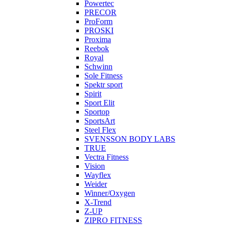
Powertec
PRECOR
ProForm
PROSKI
Proxima
Reebok
Royal
Schwinn
Sole Fitness
Spektr sport
Spirit
Sport Elit
Sportop
SportsArt
Steel Flex
SVENSSON BODY LABS
TRUE
Vectra Fitness
Vision
Wayflex
Weider
Winner/Oxygen
X-Trend
Z-UP
ZIPRO FITNESS