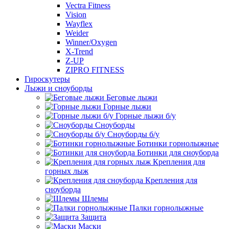
Vectra Fitness
Vision
Wayflex
Weider
Winner/Oxygen
X-Trend
Z-UP
ZIPRO FITNESS
Гироскутеры
Лыжи и сноуборды
Беговые лыжи
Горные лыжи
Горные лыжи б/у
Сноуборды
Сноуборды б/у
Ботинки горнолыжные
Ботинки для сноуборда
Крепления для
горных лыж
Крепления для
сноуборда
Шлемы
Палки горнолыжные
Защита
Маски