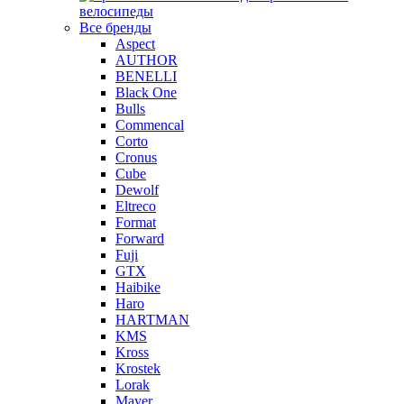
велосипеды
Все бренды
Aspect
AUTHOR
BENELLI
Black One
Bulls
Commencal
Corto
Cronus
Cube
Dewolf
Eltreco
Format
Forward
Fuji
GTX
Haibike
Haro
HARTMAN
KMS
Kross
Krostek
Lorak
Mayer