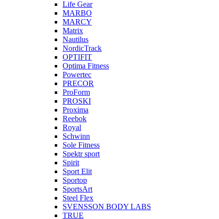
Life Gear
MARBO
MARCY
Matrix
Nautilus
NordicTrack
OPTIFIT
Optima Fitness
Powertec
PRECOR
ProForm
PROSKI
Proxima
Reebok
Royal
Schwinn
Sole Fitness
Spektr sport
Spirit
Sport Elit
Sportop
SportsArt
Steel Flex
SVENSSON BODY LABS
TRUE