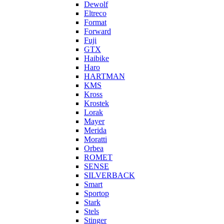
Dewolf
Eltreco
Format
Forward
Fuji
GTX
Haibike
Haro
HARTMAN
KMS
Kross
Krostek
Lorak
Mayer
Merida
Moratti
Orbea
ROMET
SENSE
SILVERBACK
Smart
Sportop
Stark
Stels
Stinger