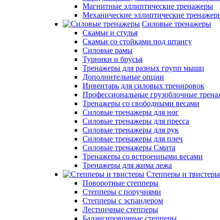
Магнитные эллиптические тренажеры
Механические эллиптические тренажер
Силовые тренажеры
Скамьи и стулья
Скамьи со стойками под штангу
Силовые рамы
Турники и брусья
Тренажеры для разных групп мышц
Дополнительные опции
Инвентарь для силовых тренировок
Профессиональные грузоблочные трен
Тренажеры со свободными весами
Силовые тренажеры для ног
Силовые тренажеры для пресса
Силовые тренажеры для рук
Силовые тренажеры для плеч
Силовые тренажеры Смита
Тренажеры со встроенными весами
Тренажеры для жима лежа
Степперы и твистеры
Поворотные степперы
Степперы с поручнями
Степперы с эспандером
Лестничные степперы
Балансировочные степперы