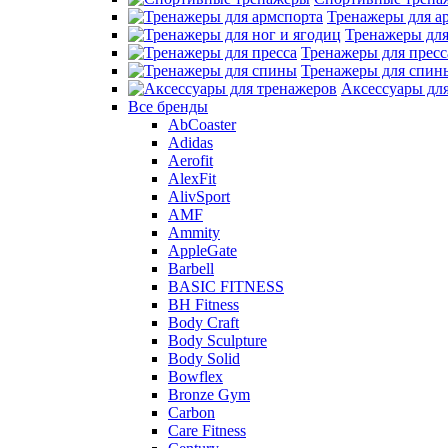
Тренажеры для а
Тренажеры для
Тренажеры для пресс
Тренажеры для спин
Аксессуары дл
Все бренды
AbCoaster
Adidas
Aerofit
AlexFit
AlivSport
AMF
Ammity
AppleGate
Barbell
BASIC FITNESS
BH Fitness
Body Craft
Body Sculpture
Body Solid
Bowflex
Bronze Gym
Carbon
Care Fitness