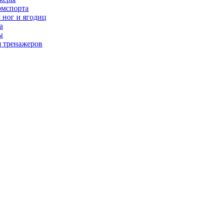
рмспорта
 ног и ягодиц
а
ы
я тренажеров