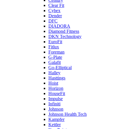
Century
Clear Fit
Cybex
Dender
DFC
DIADORA
Diamond Fitness
DKN Technology
EuroFit
Fitlux
Foreman
G-Plate
Galafit
Go-Elliptical
Halley
Hasttings
Hoist
Horizon
HouseFit
Impulse
Infiniti
Johnson
Johnson Health Tech
Kampfer
Kettler