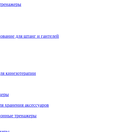
тренажеры
ование для штанг и гантелей
ля кинезотерапии
жеры
ля хранения аксессуаров
ионные тренажеры
жеры