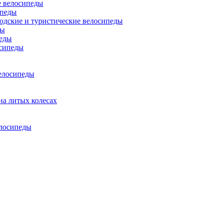
 велосипеды
ипеды
одские и туристические велосипеды
ды
еды
сипеды
елосипеды
на литых колесах
елосипеды