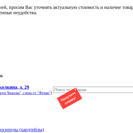
ией, просим Вас уточнять актуальную стоимость и наличие това
енные неудобства.
зь
колкина, д. 29
реи Чижова", слева от "Фенко")
лосипеды (хардтейлы)