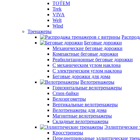
TOTEM
Trek
VIVA
Welt
Wind
Тренажеры
Распрод
Беговые дорожки
Механические беговые дорожки
Компактные беговые дорожки
Реабилитационные беговые дорожки
С механическим углом наклона
С электрическим углом наклона
Беговые дорожки для дома
Велотренажеры
Горизонтальные велотренажеры
Спин-байки
Велоэргометры
Вертикальные велотренажеры
Велотренажеры для дома
Магнитные велотренажеры
Складные велотренажеры
Эллиптические 
Кросстренеры
Переднеприводные эллиптические тре