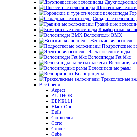
Двухподвесные
Шоссейные велос
Гор
Складные велосипе
Гравийные велосип
Комфортные вело
Велосипеды BMX
Женские велосипеды
Подростковые в
Электровелосипеды
Велосипеды Fat bike
Велосипеды 
Велосипедные рамы
Велоприцепы
Трехколесные в
Все бренды
Aspect
AUTHOR
BENELLI
Black One
Bulls
Commencal
Corto
Cronus
Cube