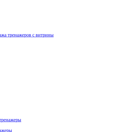
ажа тренажеров с витрины
тренажеры
нажеры