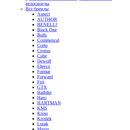
велосипеды
Все бренды
Aspect
AUTHOR
BENELLI
Black One
Bulls
Commencal
Corto
Cronus
Cube
Dewolf
Eltreco
Format
Forward
Fuji
GTX
Haibike
Haro
HARTMAN
KMS
Kross
Krostek
Lorak
Mayer