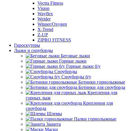
Vectra Fitness
Vision
Wayflex
Weider
Winner/Oxygen
X-Trend
Z-UP
ZIPRO FITNESS
Гироскутеры
Лыжи и сноуборды
Беговые лыжи
Горные лыжи
Горные лыжи б/у
Сноуборды
Сноуборды б/у
Ботинки горнолыжные
Ботинки для сноуборда
Крепления для
горных лыж
Крепления для
сноуборда
Шлемы
Палки горнолыжные
Защита
Маски