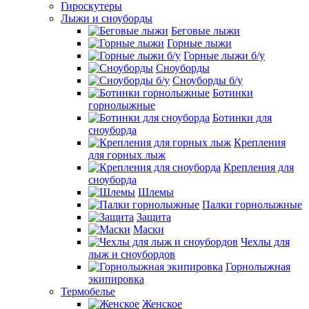
Гироскутеры
Лыжи и сноуборды
Беговые лыжи
Горные лыжи
Горные лыжи б/у
Сноуборды
Сноуборды б/у
Ботинки
горнолыжные
Ботинки для
сноуборда
Крепления
для горных лыж
Крепления для
сноуборда
Шлемы
Палки горнолыжные
Защита
Маски
Чехлы для
лыж и сноубордов
Горнолыжная
экипировка
Термобелье
Женское