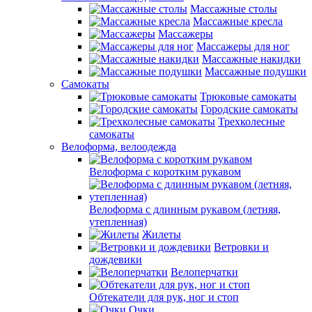
Массажные столы
Массажные кресла
Массажеры
Массажеры для ног
Массажные накидки
Массажные подушки
Самокаты
Трюковые самокаты
Городские самокаты
Трехколесные
самокаты
Велоформа, велоодежда
Велоформа с коротким рукавом
Велоформа с длинным рукавом (летняя,
утепленная)
Жилеты
Ветровки и
дождевики
Велоперчатки
Обтекатели для рук, ног и стоп
Очки