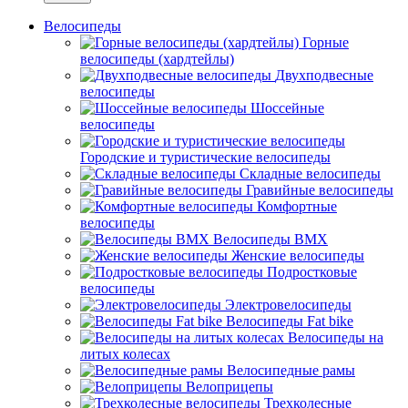
Велосипеды
Горные
велосипеды (хардтейлы)
Двухподвесные
велосипеды
Шоссейные
велосипеды
Городские и туристические велосипеды
Складные велосипеды
Гравийные велосипеды
Комфортные
велосипеды
Велосипеды BMX
Женские велосипеды
Подростковые
велосипеды
Электровелосипеды
Велосипеды Fat bike
Велосипеды на
литых колесах
Велосипедные рамы
Велоприцепы
Трехколесные