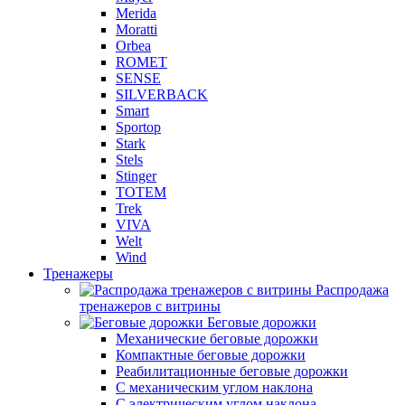
Merida
Moratti
Orbea
ROMET
SENSE
SILVERBACK
Smart
Sportop
Stark
Stels
Stinger
TOTEM
Trek
VIVA
Welt
Wind
Тренажеры
Распродажа
тренажеров с витрины
Беговые дорожки
Механические беговые дорожки
Компактные беговые дорожки
Реабилитационные беговые дорожки
С механическим углом наклона
С электрическим углом наклона