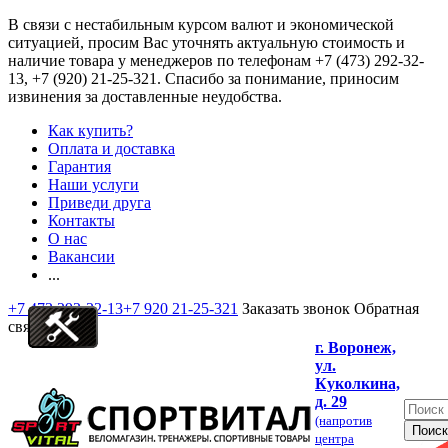
В связи с нестабильным курсом валют и экономической
ситуацией, просим Вас уточнять актуальную стоимость и
наличие товара у менеджеров по телефонам
+7 (473) 292-32-
13, +7 (920) 21-25-321
. Спасибо за понимание, приносим
извинения за доставленные неудобства.
Как купить?
Оплата и доставка
Гарантия
Наши услуги
Приведи друга
Контакты
О нас
Вакансии
...
+7 473 292-32-13
+7 920 21-25-321
Заказать звонок
Обратная
связь
г. Воронеж,
ул.
Куколкина,
д. 29
(напротив
центра