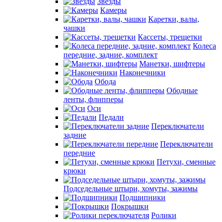
Звезды
Камеры
Каретки, валы,
чашки
Кассеты, трещетки
Колеса
передние, задние, комплект
Манетки, шифтеры
Наконечники
Обода
Ободные
ленты, флипперы
Оси
Педали
Переключатели
задние
Переключатели
передние
Петухи, сменные
крюки
Подседельные штыри, хомуты, зажимы
Подшипники
Покрышки
Ролики