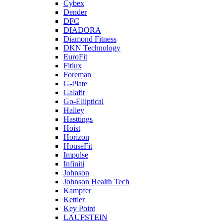
Cybex
Dender
DFC
DIADORA
Diamond Fitness
DKN Technology
EuroFit
Fitlux
Foreman
G-Plate
Galafit
Go-Elliptical
Halley
Hasttings
Hoist
Horizon
HouseFit
Impulse
Infiniti
Johnson
Johnson Health Tech
Kampfer
Kettler
Key Point
LAUFSTEIN