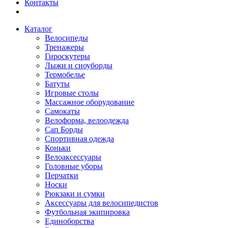
Контакты
Каталог
Велосипеды
Тренажеры
Гироскутеры
Лыжи и сноуборды
Термобелье
Батуты
Игровые столы
Массажное оборудование
Самокаты
Велоформа, велоодежда
Сап Борды
Спортивная одежда
Коньки
Велоаксессуары
Головные уборы
Перчатки
Носки
Рюкзаки и сумки
Аксессуары для велосипедистов
Футбольная экипировка
Единоборства