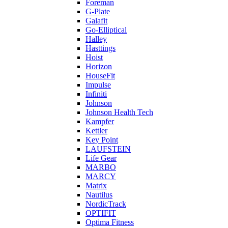
Foreman
G-Plate
Galafit
Go-Elliptical
Halley
Hasttings
Hoist
Horizon
HouseFit
Impulse
Infiniti
Johnson
Johnson Health Tech
Kampfer
Kettler
Key Point
LAUFSTEIN
Life Gear
MARBO
MARCY
Matrix
Nautilus
NordicTrack
OPTIFIT
Optima Fitness