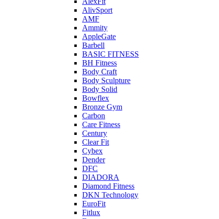
AlexFit
AlivSport
AMF
Ammity
AppleGate
Barbell
BASIC FITNESS
BH Fitness
Body Craft
Body Sculpture
Body Solid
Bowflex
Bronze Gym
Carbon
Care Fitness
Century
Clear Fit
Cybex
Dender
DFC
DIADORA
Diamond Fitness
DKN Technology
EuroFit
Fitlux