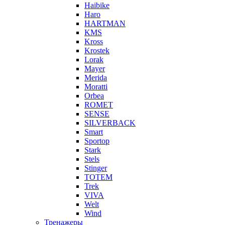
Haibike
Haro
HARTMAN
KMS
Kross
Krostek
Lorak
Mayer
Merida
Moratti
Orbea
ROMET
SENSE
SILVERBACK
Smart
Sportop
Stark
Stels
Stinger
TOTEM
Trek
VIVA
Welt
Wind
Тренажеры