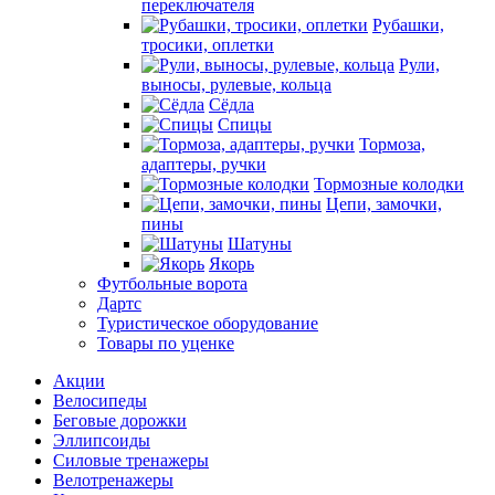
переключателя
Рубашки,
тросики, оплетки
Рули,
выносы, рулевые, кольца
Сёдла
Спицы
Тормоза,
адаптеры, ручки
Тормозные колодки
Цепи, замочки,
пины
Шатуны
Якорь
Футбольные ворота
Дартс
Туристическое оборудование
Товары по уценке
Акции
Велосипеды
Беговые дорожки
Эллипсоиды
Силовые тренажеры
Велотренажеры