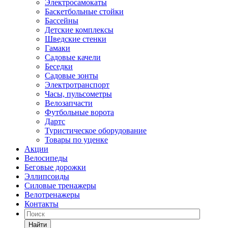
Электросамокаты
Баскетбольные стойки
Бассейны
Детские комплексы
Шведские стенки
Гамаки
Садовые качели
Беседки
Садовые зонты
Электротранспорт
Часы, пульсометры
Велозапчасти
Футбольные ворота
Дартс
Туристическое оборудование
Товары по уценке
Акции
Велосипеды
Беговые дорожки
Эллипсоиды
Силовые тренажеры
Велотренажеры
Контакты
Найти