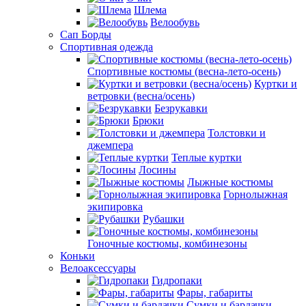
Шлема
Велообувь
Сап Борды
Спортивная одежда
Спортивные костюмы (весна-лето-осень)
Куртки и
ветровки (весна/осень)
Безрукавки
Брюки
Толстовки и
джемпера
Теплые куртки
Лосины
Лыжные костюмы
Горнолыжная
экипировка
Рубашки
Гоночные костюмы, комбинезоны
Коньки
Велоаксессуары
Гидропаки
Фары, габариты
Сумки и бардачки