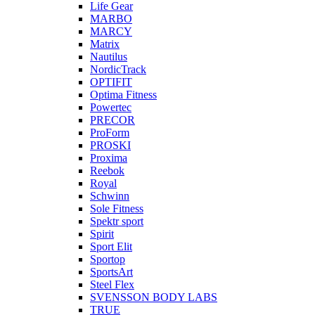
Life Gear
MARBO
MARCY
Matrix
Nautilus
NordicTrack
OPTIFIT
Optima Fitness
Powertec
PRECOR
ProForm
PROSKI
Proxima
Reebok
Royal
Schwinn
Sole Fitness
Spektr sport
Spirit
Sport Elit
Sportop
SportsArt
Steel Flex
SVENSSON BODY LABS
TRUE