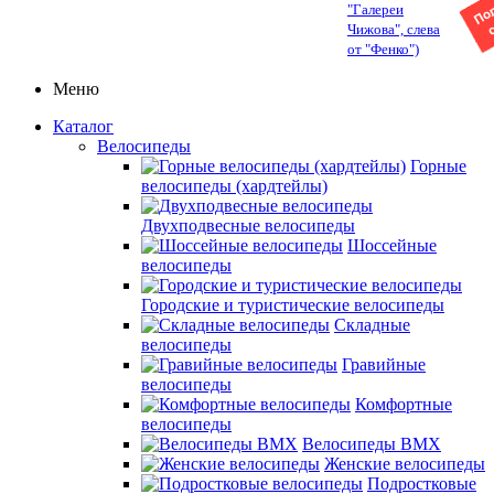
"Галереи
Чижова", слева
от "Фенко")
Меню
Каталог
Велосипеды
Горные
велосипеды (хардтейлы)
Двухподвесные велосипеды
Шоссейные
велосипеды
Городские и туристические велосипеды
Складные
велосипеды
Гравийные
велосипеды
Комфортные
велосипеды
Велосипеды BMX
Женские велосипеды
Подростковые