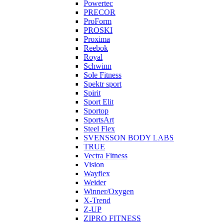
Powertec
PRECOR
ProForm
PROSKI
Proxima
Reebok
Royal
Schwinn
Sole Fitness
Spektr sport
Spirit
Sport Elit
Sportop
SportsArt
Steel Flex
SVENSSON BODY LABS
TRUE
Vectra Fitness
Vision
Wayflex
Weider
Winner/Oxygen
X-Trend
Z-UP
ZIPRO FITNESS