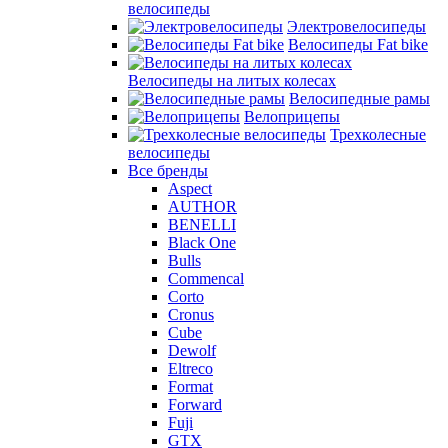
велосипеды
Электровелосипеды
Велосипеды Fat bike
Велосипеды на литых колесах
Велосипедные рамы
Велоприцепы
Трехколесные
велосипеды
Все бренды
Aspect
AUTHOR
BENELLI
Black One
Bulls
Commencal
Corto
Cronus
Cube
Dewolf
Eltreco
Format
Forward
Fuji
GTX