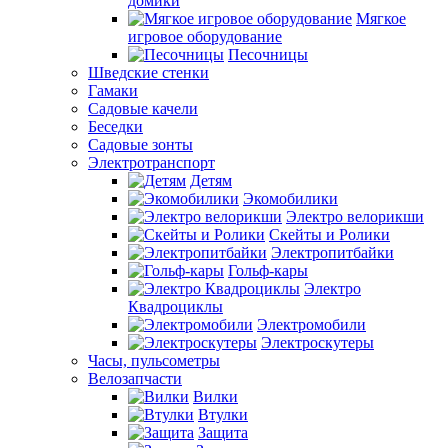
домики
Мягкое
игровое оборудование
Песочницы
Шведские стенки
Гамаки
Садовые качели
Беседки
Садовые зонты
Электротранспорт
Детям
Экомобилики
Электро велорикши
Скейты и Ролики
Электропитбайки
Гольф-кары
Электро
Квадроциклы
Электромобили
Электроскутеры
Часы, пульсометры
Велозапчасти
Вилки
Втулки
Защита