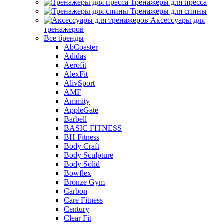
Тренажеры для пресса
Тренажеры для спины
Аксессуары для
тренажеров
Все бренды
AbCoaster
Adidas
Aerofit
AlexFit
AlivSport
AMF
Ammity
AppleGate
Barbell
BASIC FITNESS
BH Fitness
Body Craft
Body Sculpture
Body Solid
Bowflex
Bronze Gym
Carbon
Care Fitness
Century
Clear Fit