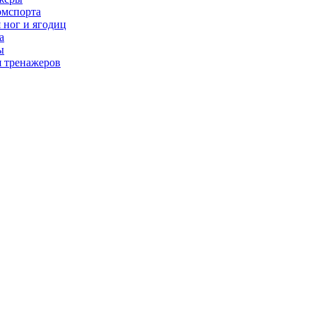
рмспорта
 ног и ягодиц
а
ы
я тренажеров