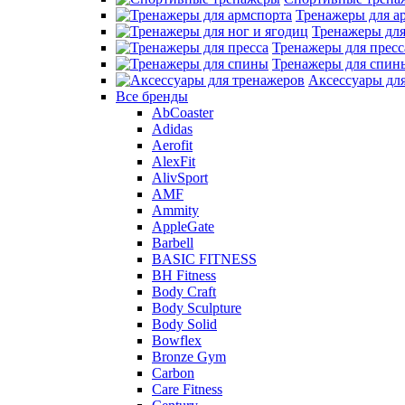
Тренажеры для а
Тренажеры для
Тренажеры для пресс
Тренажеры для спин
Аксессуары дл
Все бренды
AbCoaster
Adidas
Aerofit
AlexFit
AlivSport
AMF
Ammity
AppleGate
Barbell
BASIC FITNESS
BH Fitness
Body Craft
Body Sculpture
Body Solid
Bowflex
Bronze Gym
Carbon
Care Fitness