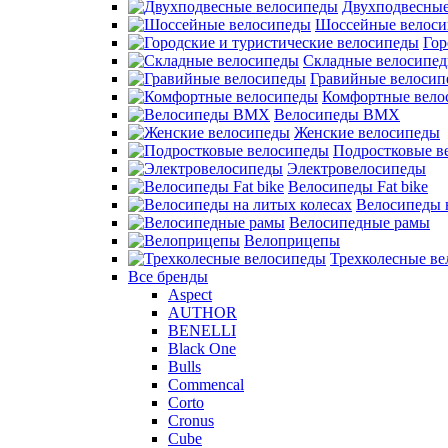
Двухподвесные
Шоссейные велос
Гор
Складные велосипе
Гравийные велосип
Комфортные вело
Велосипеды BMX
Женские велосипеды
Подростковые в
Электровелосипеды
Велосипеды Fat bike
Велосипеды 
Велосипедные рамы
Велоприцепы
Трехколесные в
Все бренды
Aspect
AUTHOR
BENELLI
Black One
Bulls
Commencal
Corto
Cronus
Cube