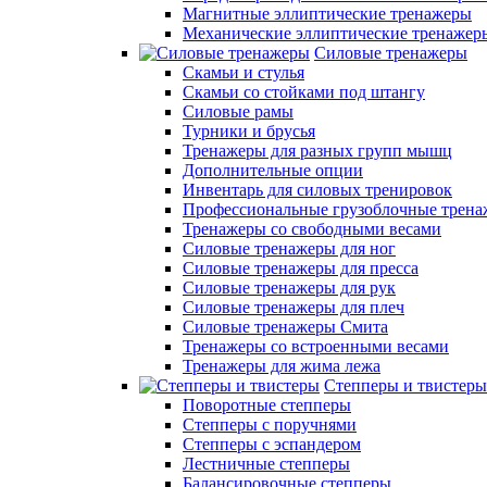
Магнитные эллиптические тренажеры
Механические эллиптические тренажер
Силовые тренажеры
Скамьи и стулья
Скамьи со стойками под штангу
Силовые рамы
Турники и брусья
Тренажеры для разных групп мышц
Дополнительные опции
Инвентарь для силовых тренировок
Профессиональные грузоблочные трен
Тренажеры со свободными весами
Силовые тренажеры для ног
Силовые тренажеры для пресса
Силовые тренажеры для рук
Силовые тренажеры для плеч
Силовые тренажеры Смита
Тренажеры со встроенными весами
Тренажеры для жима лежа
Степперы и твистеры
Поворотные степперы
Степперы с поручнями
Степперы с эспандером
Лестничные степперы
Балансировочные степперы