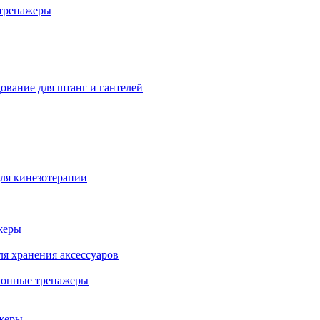
тренажеры
ование для штанг и гантелей
ля кинезотерапии
жеры
ля хранения аксессуаров
ионные тренажеры
жеры