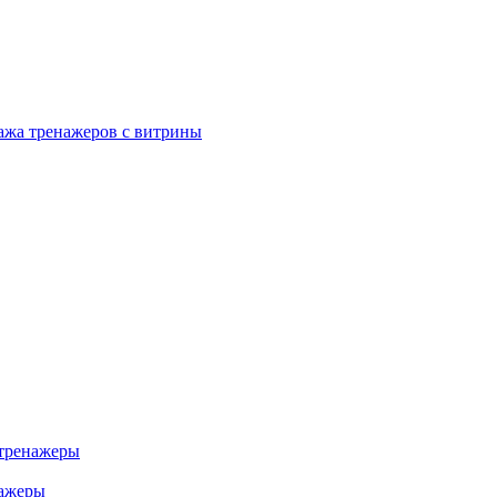
ажа тренажеров с витрины
тренажеры
нажеры