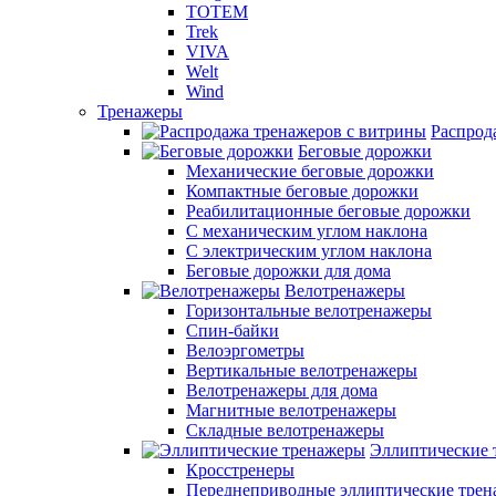
TOTEM
Trek
VIVA
Welt
Wind
Тренажеры
Распрод
Беговые дорожки
Механические беговые дорожки
Компактные беговые дорожки
Реабилитационные беговые дорожки
С механическим углом наклона
С электрическим углом наклона
Беговые дорожки для дома
Велотренажеры
Горизонтальные велотренажеры
Спин-байки
Велоэргометры
Вертикальные велотренажеры
Велотренажеры для дома
Магнитные велотренажеры
Складные велотренажеры
Эллиптические 
Кросстренеры
Переднеприводные эллиптические тре