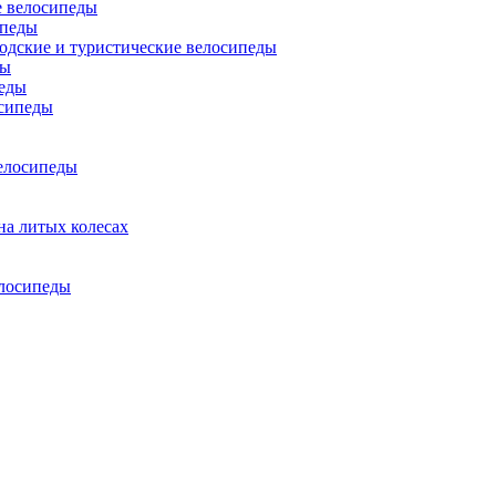
 велосипеды
ипеды
одские и туристические велосипеды
ды
еды
сипеды
елосипеды
на литых колесах
елосипеды