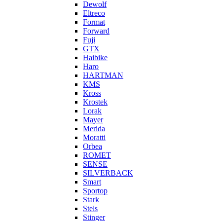
Dewolf
Eltreco
Format
Forward
Fuji
GTX
Haibike
Haro
HARTMAN
KMS
Kross
Krostek
Lorak
Mayer
Merida
Moratti
Orbea
ROMET
SENSE
SILVERBACK
Smart
Sportop
Stark
Stels
Stinger