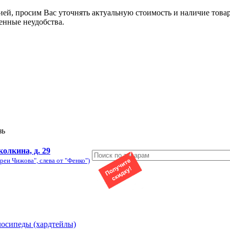
ией, просим Вас уточнять актуальную стоимость и наличие това
енные неудобства.
зь
колкина, д. 29
реи Чижова", слева от "Фенко")
лосипеды (хардтейлы)