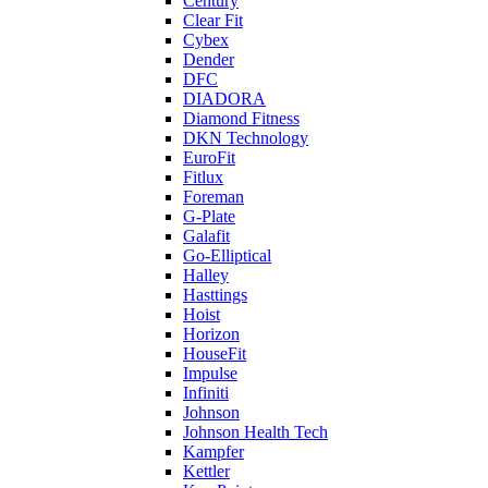
Century
Clear Fit
Cybex
Dender
DFC
DIADORA
Diamond Fitness
DKN Technology
EuroFit
Fitlux
Foreman
G-Plate
Galafit
Go-Elliptical
Halley
Hasttings
Hoist
Horizon
HouseFit
Impulse
Infiniti
Johnson
Johnson Health Tech
Kampfer
Kettler