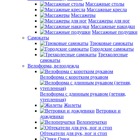
Массажные столы
Массажные кресла
Массажеры
Массажеры для ног
Массажные накидки
Массажные подушки
Самокаты
Трюковые самокаты
Городские самокаты
Трехколесные
самокаты
Велоформа, велоодежда
Велоформа с коротким рукавом
Велоформа с длинным рукавом (летняя,
утепленная)
Жилеты
Ветровки и
дождевики
Велоперчатки
Обтекатели для рук, ног и стоп
Очки