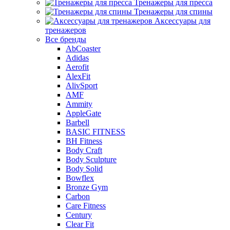
Тренажеры для пресса
Тренажеры для спины
Аксессуары для
тренажеров
Все бренды
AbCoaster
Adidas
Aerofit
AlexFit
AlivSport
AMF
Ammity
AppleGate
Barbell
BASIC FITNESS
BH Fitness
Body Craft
Body Sculpture
Body Solid
Bowflex
Bronze Gym
Carbon
Care Fitness
Century
Clear Fit