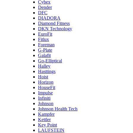
Cybex
Dender
DFC
DIADORA
Diamond Fitness
DKN Technology
EuroFit
Fitlux
Foreman
G-Plate
Galafit
Go-Elliptical
Halley
Hasttings
Hoist
Horizon
HouseFit
Impulse
Infiniti
Johnson
Johnson Health Tech
Kampfer
Kettler
Key Point
LAUFSTEIN