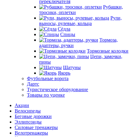
переключателя
Рубашки,
тросики, оплетки
Рули,
выносы, рулевые, кольца
Сёдла
Спицы
Тормоза,
адаптеры, ручки
Тормозные колодки
Цепи, замочки,
пины
Шатуны
Якорь
Футбольные ворота
Дартс
Туристическое оборудование
Товары по уценке
Акции
Велосипеды
Беговые дорожки
Эллипсоиды
Силовые тренажеры
Велотренажеры