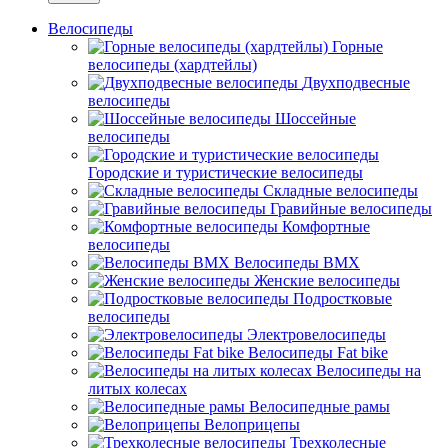
Велосипеды
Горные
велосипеды (хардтейлы)
Двухподвесные
велосипеды
Шоссейные
велосипеды
Городские и туристические велосипеды
Складные велосипеды
Гравийные велосипеды
Комфортные
велосипеды
Велосипеды BMX
Женские велосипеды
Подростковые
велосипеды
Электровелосипеды
Велосипеды Fat bike
Велосипеды на
литых колесах
Велосипедные рамы
Велоприцепы
Трехколесные