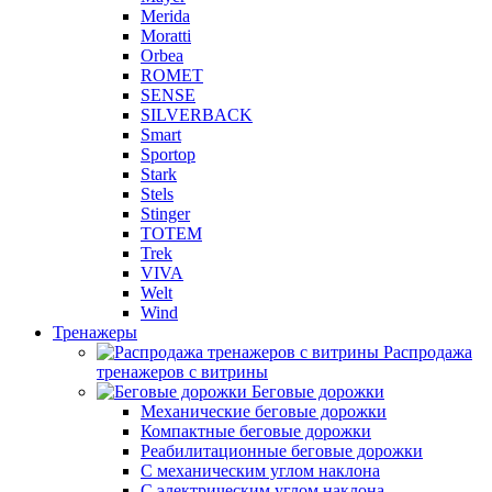
Merida
Moratti
Orbea
ROMET
SENSE
SILVERBACK
Smart
Sportop
Stark
Stels
Stinger
TOTEM
Trek
VIVA
Welt
Wind
Тренажеры
Распродажа
тренажеров с витрины
Беговые дорожки
Механические беговые дорожки
Компактные беговые дорожки
Реабилитационные беговые дорожки
С механическим углом наклона
С электрическим углом наклона