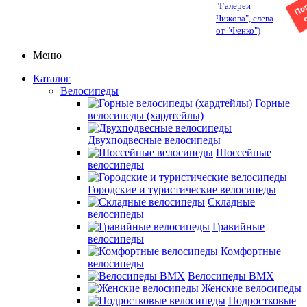
"Галереи
Чижова", слева
от "Фенко")
Меню
Каталог
Велосипеды
Горные
велосипеды (хардтейлы)
Двухподвесные велосипеды
Шоссейные
велосипеды
Городские и туристические велосипеды
Складные
велосипеды
Гравийные
велосипеды
Комфортные
велосипеды
Велосипеды BMX
Женские велосипеды
Подростковые