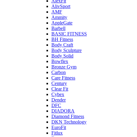
AlexFit
AlivSport
AMF
Ammity
AppleGate
Barbell
BASIC FITNESS
BH Fitness
Body Craft
Body Sculpture
Body Solid
Bowflex
Bronze Gym
Carbon
Care Fitness
Century
Clear Fit
Cybex
Dender
DFC
DIADORA
Diamond Fitness
DKN Technology
EuroFit
Fitlux