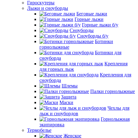
Гироскутеры
Лыжи и сноуборды
Беговые лыжи
Горные лыжи
Горные лыжи б/у
Сноуборды
Сноуборды б/у
Ботинки
горнолыжные
Ботинки для
сноуборда
Крепления
для горных лыж
Крепления для
сноуборда
Шлемы
Палки горнолыжные
Защита
Маски
Чехлы для
лыж и сноубордов
Горнолыжная
экипировка
Термобелье
Женское