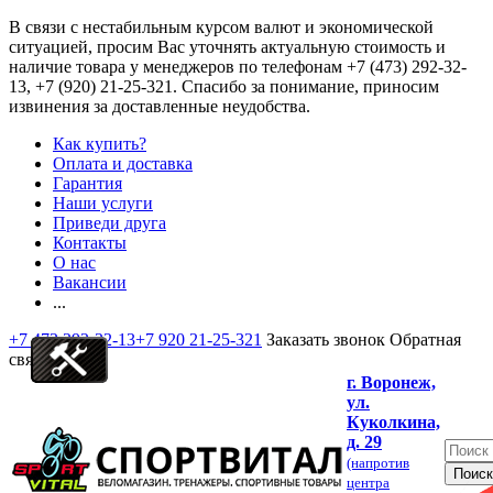
В связи с нестабильным курсом валют и экономической
ситуацией, просим Вас уточнять актуальную стоимость и
наличие товара у менеджеров по телефонам
+7 (473) 292-32-
13, +7 (920) 21-25-321
. Спасибо за понимание, приносим
извинения за доставленные неудобства.
Как купить?
Оплата и доставка
Гарантия
Наши услуги
Приведи друга
Контакты
О нас
Вакансии
...
+7 473 292-32-13
+7 920 21-25-321
Заказать звонок
Обратная
связь
г. Воронеж,
ул.
Куколкина,
д. 29
(напротив
центра