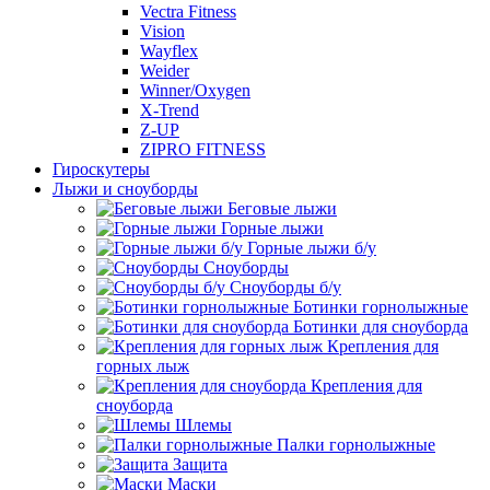
Vectra Fitness
Vision
Wayflex
Weider
Winner/Oxygen
X-Trend
Z-UP
ZIPRO FITNESS
Гироскутеры
Лыжи и сноуборды
Беговые лыжи
Горные лыжи
Горные лыжи б/у
Сноуборды
Сноуборды б/у
Ботинки горнолыжные
Ботинки для сноуборда
Крепления для
горных лыж
Крепления для
сноуборда
Шлемы
Палки горнолыжные
Защита
Маски