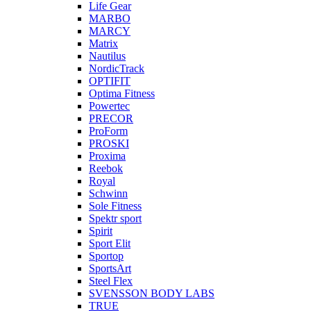
Life Gear
MARBO
MARCY
Matrix
Nautilus
NordicTrack
OPTIFIT
Optima Fitness
Powertec
PRECOR
ProForm
PROSKI
Proxima
Reebok
Royal
Schwinn
Sole Fitness
Spektr sport
Spirit
Sport Elit
Sportop
SportsArt
Steel Flex
SVENSSON BODY LABS
TRUE