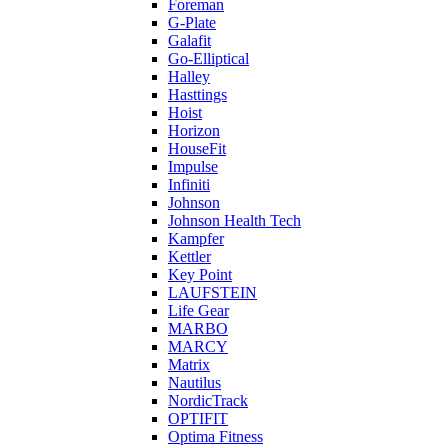
Foreman
G-Plate
Galafit
Go-Elliptical
Halley
Hasttings
Hoist
Horizon
HouseFit
Impulse
Infiniti
Johnson
Johnson Health Tech
Kampfer
Kettler
Key Point
LAUFSTEIN
Life Gear
MARBO
MARCY
Matrix
Nautilus
NordicTrack
OPTIFIT
Optima Fitness