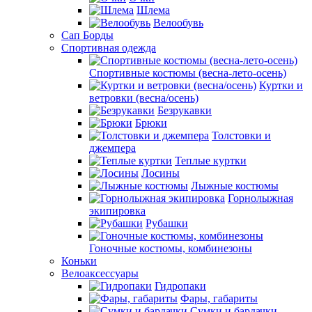
Шлема
Велообувь
Сап Борды
Спортивная одежда
Спортивные костюмы (весна-лето-осень)
Куртки и
ветровки (весна/осень)
Безрукавки
Брюки
Толстовки и
джемпера
Теплые куртки
Лосины
Лыжные костюмы
Горнолыжная
экипировка
Рубашки
Гоночные костюмы, комбинезоны
Коньки
Велоаксессуары
Гидропаки
Фары, габариты
Сумки и бардачки