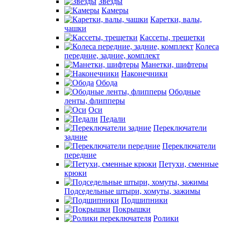
Звезды
Камеры
Каретки, валы,
чашки
Кассеты, трещетки
Колеса
передние, задние, комплект
Манетки, шифтеры
Наконечники
Обода
Ободные
ленты, флипперы
Оси
Педали
Переключатели
задние
Переключатели
передние
Петухи, сменные
крюки
Подседельные штыри, хомуты, зажимы
Подшипники
Покрышки
Ролики