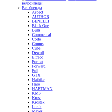
велосипеды
Все бренды
Aspect
AUTHOR
BENELLI
Black One
Bulls
Commencal
Corto
Cronus
Cube
Dewolf
Eltreco
Format
Forward
Fuji
GTX
Haibike
Haro
HARTMAN
KMS
Kross
Krostek
Lorak
Mayer