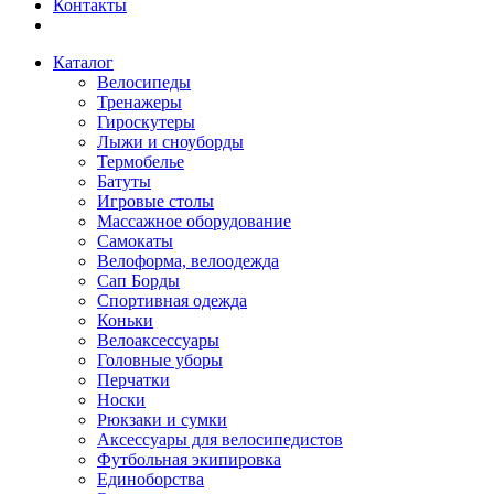
Контакты
Каталог
Велосипеды
Тренажеры
Гироскутеры
Лыжи и сноуборды
Термобелье
Батуты
Игровые столы
Массажное оборудование
Самокаты
Велоформа, велоодежда
Сап Борды
Спортивная одежда
Коньки
Велоаксессуары
Головные уборы
Перчатки
Носки
Рюкзаки и сумки
Аксессуары для велосипедистов
Футбольная экипировка
Единоборства