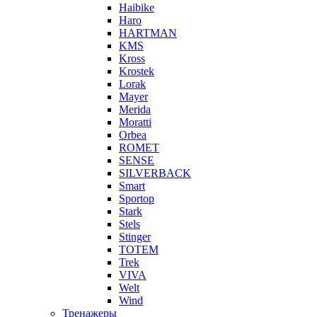
Haibike
Haro
HARTMAN
KMS
Kross
Krostek
Lorak
Mayer
Merida
Moratti
Orbea
ROMET
SENSE
SILVERBACK
Smart
Sportop
Stark
Stels
Stinger
TOTEM
Trek
VIVA
Welt
Wind
Тренажеры