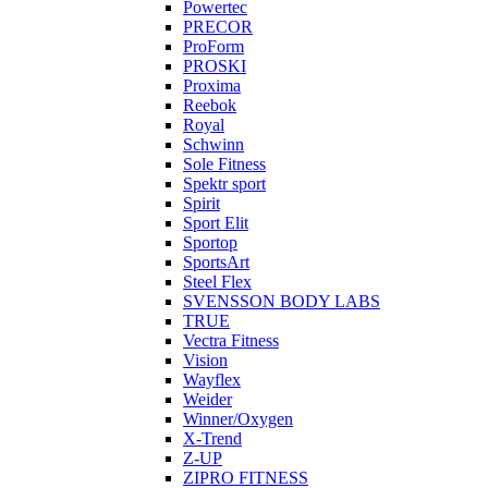
Powertec
PRECOR
ProForm
PROSKI
Proxima
Reebok
Royal
Schwinn
Sole Fitness
Spektr sport
Spirit
Sport Elit
Sportop
SportsArt
Steel Flex
SVENSSON BODY LABS
TRUE
Vectra Fitness
Vision
Wayflex
Weider
Winner/Oxygen
X-Trend
Z-UP
ZIPRO FITNESS