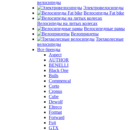
велосипеды
Электровелосипеды
Велосипеды Fat bike
Велосипеды на литых колесах
Велосипедные рамы
Велоприцепы
Трехколесные
велосипеды
Все бренды
Aspect
AUTHOR
BENELLI
Black One
Bulls
Commencal
Corto
Cronus
Cube
Dewolf
Eltreco
Format
Forward
Fuji
GTX