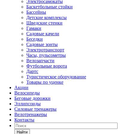
Электросамокаты
Баскетбольные стойки
Бассейны
Детские комплексы
Шведские стенки
Гамаки
Садовые качели
Беседки
Садовые зонты
Электротранспорт
Часы, пульсометры
Велозапчасти
Футбольные ворота
Дартс
Туристическое оборудование
Товары по уценке
Акции
Велосипеды
Беговые дорожки
Эллипсоиды
Силовые тренажеры
Велотренажеры
Контакты
Найти