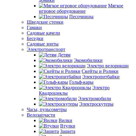
домики
Мягкое
игровое оборудование
Песочницы
Шведские стенки
Гамаки
Садовые качели
Беседки
Садовые зонты
Электротранспорт
Детям
Экомобилики
Электро велорикши
Скейты и Ролики
Электропитбайки
Гольф-кары
Электро
Квадроциклы
Электромобили
Электроскутеры
Часы, пульсометры
Велозапчасти
Вилки
Втулки
Защита