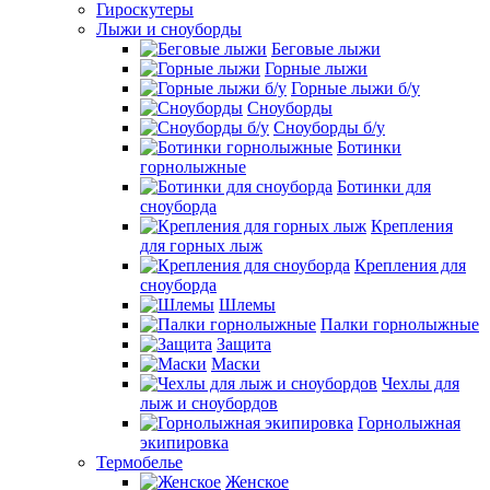
Гироскутеры
Лыжи и сноуборды
Беговые лыжи
Горные лыжи
Горные лыжи б/у
Сноуборды
Сноуборды б/у
Ботинки
горнолыжные
Ботинки для
сноуборда
Крепления
для горных лыж
Крепления для
сноуборда
Шлемы
Палки горнолыжные
Защита
Маски
Чехлы для
лыж и сноубордов
Горнолыжная
экипировка
Термобелье
Женское