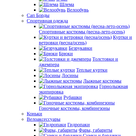
Шлема
Велообувь
Сап Борды
Спортивная одежда
Спортивные костюмы (весна-лето-осень)
Куртки и
ветровки (весна/осень)
Безрукавки
Брюки
Толстовки и
джемпера
Теплые куртки
Лосины
Лыжные костюмы
Горнолыжная
экипировка
Рубашки
Гоночные костюмы, комбинезоны
Коньки
Велоаксессуары
Гидропаки
Фары, габариты
Сумки и бардачки