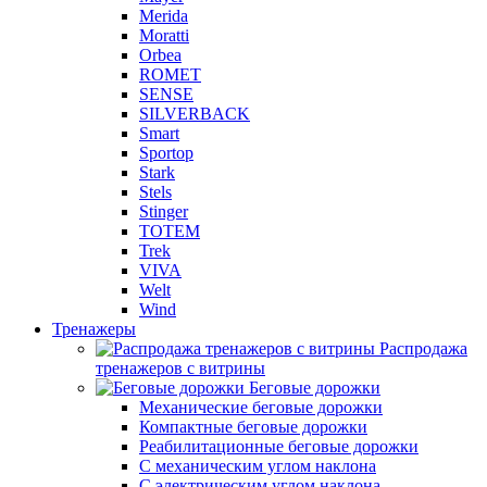
Merida
Moratti
Orbea
ROMET
SENSE
SILVERBACK
Smart
Sportop
Stark
Stels
Stinger
TOTEM
Trek
VIVA
Welt
Wind
Тренажеры
Распродажа
тренажеров с витрины
Беговые дорожки
Механические беговые дорожки
Компактные беговые дорожки
Реабилитационные беговые дорожки
С механическим углом наклона
С электрическим углом наклона