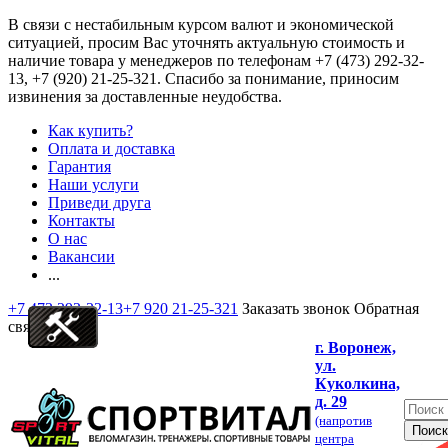
В связи с нестабильным курсом валют и экономической
ситуацией, просим Вас уточнять актуальную стоимость и
наличие товара у менеджеров по телефонам
+7 (473) 292-32-
13, +7 (920) 21-25-321
. Спасибо за понимание, приносим
извинения за доставленные неудобства.
Как купить?
Оплата и доставка
Гарантия
Наши услуги
Приведи друга
Контакты
О нас
Вакансии
...
+7 473 292-32-13
+7 920 21-25-321
Заказать звонок
Обратная
связь
г. Воронеж,
ул.
Куколкина,
д. 29
(напротив
центра