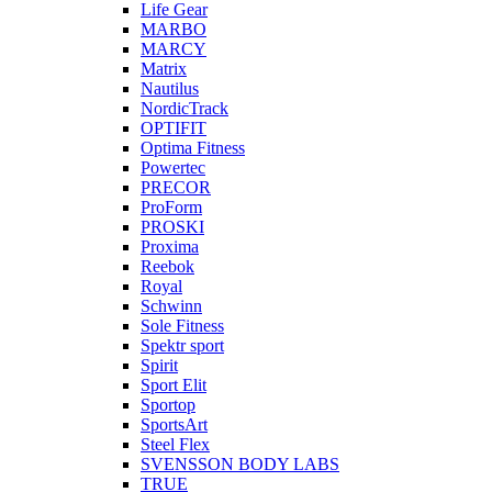
Life Gear
MARBO
MARCY
Matrix
Nautilus
NordicTrack
OPTIFIT
Optima Fitness
Powertec
PRECOR
ProForm
PROSKI
Proxima
Reebok
Royal
Schwinn
Sole Fitness
Spektr sport
Spirit
Sport Elit
Sportop
SportsArt
Steel Flex
SVENSSON BODY LABS
TRUE