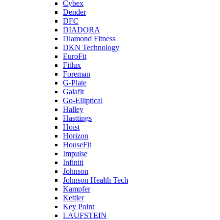
Cybex
Dender
DFC
DIADORA
Diamond Fitness
DKN Technology
EuroFit
Fitlux
Foreman
G-Plate
Galafit
Go-Elliptical
Halley
Hasttings
Hoist
Horizon
HouseFit
Impulse
Infiniti
Johnson
Johnson Health Tech
Kampfer
Kettler
Key Point
LAUFSTEIN