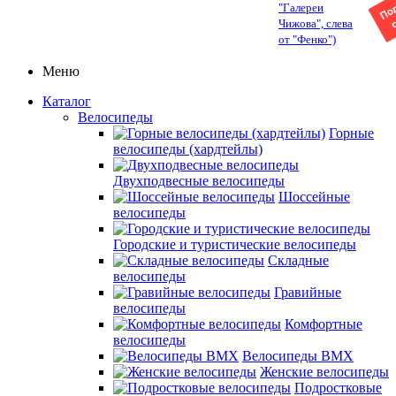
"Галереи
Чижова", слева
от "Фенко")
Меню
Каталог
Велосипеды
Горные
велосипеды (хардтейлы)
Двухподвесные велосипеды
Шоссейные
велосипеды
Городские и туристические велосипеды
Складные
велосипеды
Гравийные
велосипеды
Комфортные
велосипеды
Велосипеды BMX
Женские велосипеды
Подростковые