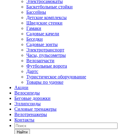
Электросамокаты
Баскетбольные стойки
Бассейны
Детские комплексы
Шведские стенки
Гамаки
Садовые качели
Беседки
Садовые зонты
Электротранспорт
Часы, пульсометры
Велозапчасти
Футбольные ворота
Дартс
Туристическое оборудование
Товары по уценке
Акции
Велосипеды
Беговые дорожки
Эллипсоиды
Силовые тренажеры
Велотренажеры
Контакты
Найти