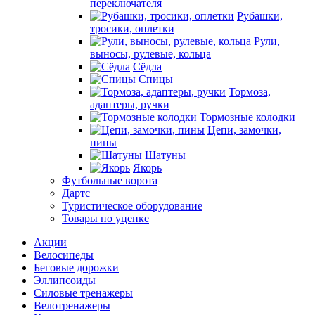
переключателя
Рубашки,
тросики, оплетки
Рули,
выносы, рулевые, кольца
Сёдла
Спицы
Тормоза,
адаптеры, ручки
Тормозные колодки
Цепи, замочки,
пины
Шатуны
Якорь
Футбольные ворота
Дартс
Туристическое оборудование
Товары по уценке
Акции
Велосипеды
Беговые дорожки
Эллипсоиды
Силовые тренажеры
Велотренажеры