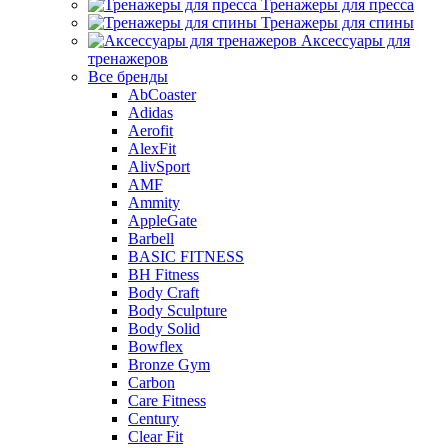
Тренажеры для пресса
Тренажеры для спины
Аксессуары для
тренажеров
Все бренды
AbCoaster
Adidas
Aerofit
AlexFit
AlivSport
AMF
Ammity
AppleGate
Barbell
BASIC FITNESS
BH Fitness
Body Craft
Body Sculpture
Body Solid
Bowflex
Bronze Gym
Carbon
Care Fitness
Century
Clear Fit