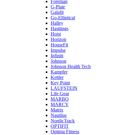
Foreman
G-Plate
Galafit
Go-Elliptical
Halley
Hasttings
Hoist
Horizon
HouseFit
Impulse
Infiniti
Johnson
Johnson Health Tech
Kampfer
Kettler
Key Point
LAUFSTEIN
Life Gear
MARBO
MARCY
Matrix
Nautilus
NordicTrack
OPTIFIT
Optima Fitness