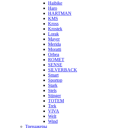
Haibike
Haro
HARTMAN
KMS
Kross
Krostek
Lorak
Mayer
Merida
Moratti
Orbea
ROMET
SENSE
SILVERBACK
Smart
Sportop
Stark
Stels
Stinger
TOTEM
Trek
VIVA
Welt
Wind
Тренажеры