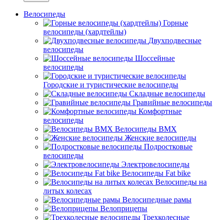
Велосипеды
Горные
велосипеды (хардтейлы)
Двухподвесные
велосипеды
Шоссейные
велосипеды
Городские и туристические велосипеды
Складные велосипеды
Гравийные велосипеды
Комфортные
велосипеды
Велосипеды BMX
Женские велосипеды
Подростковые
велосипеды
Электровелосипеды
Велосипеды Fat bike
Велосипеды на
литых колесах
Велосипедные рамы
Велоприцепы
Трехколесные