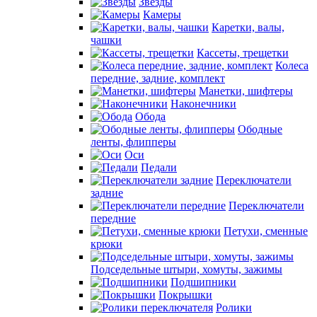
Звезды
Камеры
Каретки, валы,
чашки
Кассеты, трещетки
Колеса
передние, задние, комплект
Манетки, шифтеры
Наконечники
Обода
Ободные
ленты, флипперы
Оси
Педали
Переключатели
задние
Переключатели
передние
Петухи, сменные
крюки
Подседельные штыри, хомуты, зажимы
Подшипники
Покрышки
Ролики