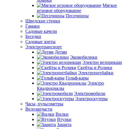
домики
Мягкое
игровое оборудование
Песочницы
Шведские стенки
Гамаки
Садовые качели
Беседки
Садовые зонты
Электротранспорт
Детям
Экомобилики
Электро велорикши
Скейты и Ролики
Электропитбайки
Гольф-кары
Электро
Квадроциклы
Электромобили
Электроскутеры
Часы, пульсометры
Велозапчасти
Вилки
Втулки
Защита