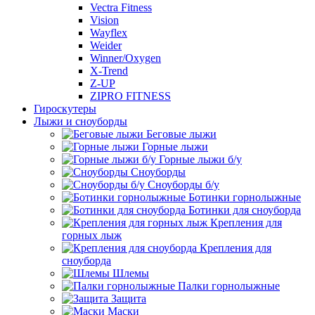
Vectra Fitness
Vision
Wayflex
Weider
Winner/Oxygen
X-Trend
Z-UP
ZIPRO FITNESS
Гироскутеры
Лыжи и сноуборды
Беговые лыжи
Горные лыжи
Горные лыжи б/у
Сноуборды
Сноуборды б/у
Ботинки горнолыжные
Ботинки для сноуборда
Крепления для
горных лыж
Крепления для
сноуборда
Шлемы
Палки горнолыжные
Защита
Маски