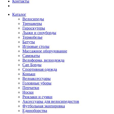
Контакты
Каталог
Велосипеды
Тренажеры
Гироскутеры
Лыжи и сноуборды
Термобелье
Батуты
Игровые столы
Массажное оборудование
Самокаты
Велоформа, велоодежда
Сап Борды
Спортивная одежда
Коньки
Велоаксессуары
Головные уборы
Перчатки
Носки
Рюкзаки и сумки
Аксессуары для велосипедистов
Футбольная экипировка
Единоборства