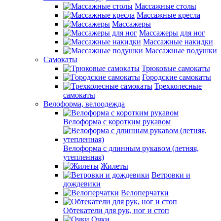
Массажные столы
Массажные кресла
Массажеры
Массажеры для ног
Массажные накидки
Массажные подушки
Самокаты
Трюковые самокаты
Городские самокаты
Трехколесные
самокаты
Велоформа, велоодежда
Велоформа с коротким рукавом
Велоформа с длинным рукавом (летняя,
утепленная)
Жилеты
Ветровки и
дождевики
Велоперчатки
Обтекатели для рук, ног и стоп
Очки