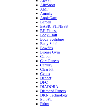
AlexFit
AlivSport
AMF
Ammity
AppleGate
Barbell
BASIC FITNESS
BH Fitness
Body Craft
Body Sculpture
Body Solid
Bowflex
Bronze Gym
Carbon
Care Fitness
Century
Clear Fit
Cybex
Dender
DFC
DIADORA
Diamond Fitness
DKN Technology
EuroFit
Fitlux