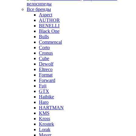
велосипеды
Все бренды
Aspect
AUTHOR
BENELLI
Black One
Bulls
Commencal
Corto
Cronus
Cube
Dewolf
Eltreco
Format
Forward
Fuji
GTX
Haibike
Haro
HARTMAN
KMS
Kross
Krostek
Lorak
Mayer