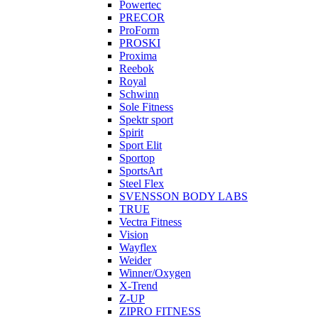
Powertec
PRECOR
ProForm
PROSKI
Proxima
Reebok
Royal
Schwinn
Sole Fitness
Spektr sport
Spirit
Sport Elit
Sportop
SportsArt
Steel Flex
SVENSSON BODY LABS
TRUE
Vectra Fitness
Vision
Wayflex
Weider
Winner/Oxygen
X-Trend
Z-UP
ZIPRO FITNESS