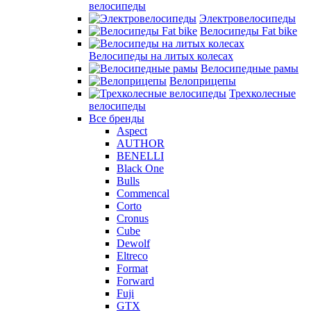
велосипеды
Электровелосипеды
Велосипеды Fat bike
Велосипеды на литых колесах
Велосипедные рамы
Велоприцепы
Трехколесные
велосипеды
Все бренды
Aspect
AUTHOR
BENELLI
Black One
Bulls
Commencal
Corto
Cronus
Cube
Dewolf
Eltreco
Format
Forward
Fuji
GTX