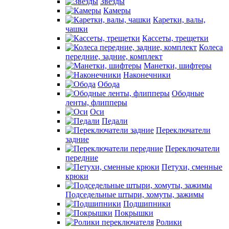
Звезды
Камеры
Каретки, валы,
чашки
Кассеты, трещетки
Колеса
передние, задние, комплект
Манетки, шифтеры
Наконечники
Обода
Ободные
ленты, флипперы
Оси
Педали
Переключатели
задние
Переключатели
передние
Петухи, сменные
крюки
Подседельные штыри, хомуты, зажимы
Подшипники
Покрышки
Ролики