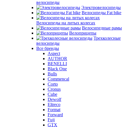
велосипеды
Электровелосипеды
Велосипеды Fat bike
Велосипеды на литых колесах
Велосипедные рамы
Велоприцепы
Трехколесные
велосипеды
Все бренды
Aspect
AUTHOR
BENELLI
Black One
Bulls
Commencal
Corto
Cronus
Cube
Dewolf
Eltreco
Format
Forward
Fuji
GTX