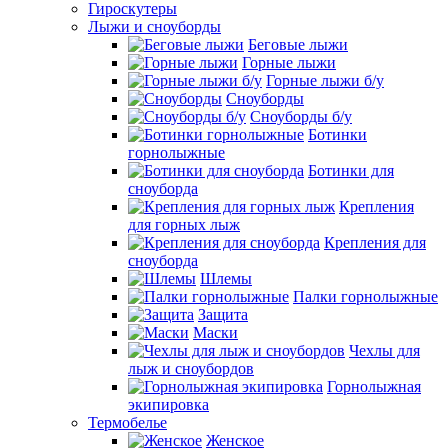
Гироскутеры
Лыжи и сноуборды
Беговые лыжи
Горные лыжи
Горные лыжи б/у
Сноуборды
Сноуборды б/у
Ботинки
горнолыжные
Ботинки для
сноуборда
Крепления
для горных лыж
Крепления для
сноуборда
Шлемы
Палки горнолыжные
Защита
Маски
Чехлы для
лыж и сноубордов
Горнолыжная
экипировка
Термобелье
Женское