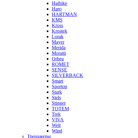
Haibike
Haro
HARTMAN
KMS
Kross
Krostek
Lorak
Mayer
Merida
Moratti
Orbea
ROMET
SENSE
SILVERBACK
Smart
Sportop
Stark
Stels
Stinger
TOTEM
Trek
VIVA
Welt
Wind
Тренажеры