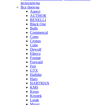
велосипеды
Все бренды
Aspect
AUTHOR
BENELLI
Black One
Bulls
Commencal
Corto
Cronus
Cube
Dewolf
Eltreco
Format
Forward
Fuji
GTX
Haibike
Haro
HARTMAN
KMS
Kross
Krostek
Lorak
Mayer