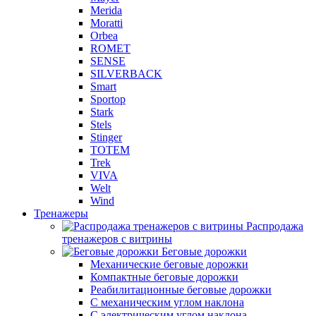
Merida
Moratti
Orbea
ROMET
SENSE
SILVERBACK
Smart
Sportop
Stark
Stels
Stinger
TOTEM
Trek
VIVA
Welt
Wind
Тренажеры
Распродажа
тренажеров с витрины
Беговые дорожки
Механические беговые дорожки
Компактные беговые дорожки
Реабилитационные беговые дорожки
С механическим углом наклона
С электрическим углом наклона