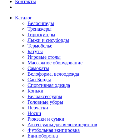
Контакты
Каталог
Велосипеды
Тренажеры
Гироскутеры
Лыжи и сноуборды
Термобелье
Батуты
Игровые столы
Массажное оборудование
Самокаты
Велоформа, велоодежда
Сап Борды
Спортивная одежда
Коньки
Велоаксессуары
Головные уборы
Перчатки
Носки
Рюкзаки и сумки
Аксессуары для велосипедистов
Футбольная экипировка
Единоборства