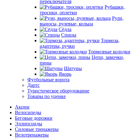
переключателя
Рубашки,
тросики, оплетки
Рули,
выносы, рулевые, кольца
Сёдла
Спицы
Тормоза,
адаптеры, ручки
Тормозные колодки
Цепи, замочки,
пины
Шатуны
Якорь
Футбольные ворота
Дартс
Туристическое оборудование
Товары по уценке
Акции
Велосипеды
Беговые дорожки
Эллипсоиды
Силовые тренажеры
Велотренажеры