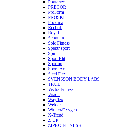
Powertec
PRECOR
ProForm
PROSKI
Proxima
Reebok
Royal
Schwinn
Sole Fitness
Spektr sport
Spirit
Sport Elit
Sportop
SportsArt
Steel Flex
SVENSSON BODY LABS
TRUE
Vectra Fitness
Vision
Wayflex
Weider
Winner/Oxygen
X-Trend
Z-UP
ZIPRO FITNESS