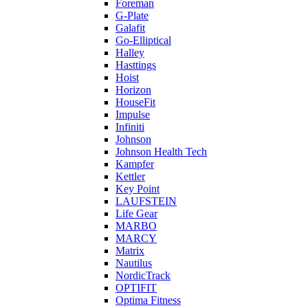
Foreman
G-Plate
Galafit
Go-Elliptical
Halley
Hasttings
Hoist
Horizon
HouseFit
Impulse
Infiniti
Johnson
Johnson Health Tech
Kampfer
Kettler
Key Point
LAUFSTEIN
Life Gear
MARBO
MARCY
Matrix
Nautilus
NordicTrack
OPTIFIT
Optima Fitness