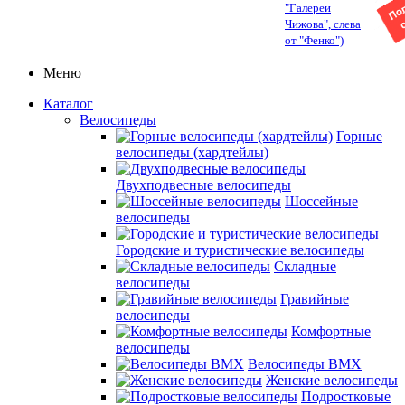
"Галереи
Чижова", слева
от "Фенко")
Меню
Каталог
Велосипеды
Горные
велосипеды (хардтейлы)
Двухподвесные велосипеды
Шоссейные
велосипеды
Городские и туристические велосипеды
Складные
велосипеды
Гравийные
велосипеды
Комфортные
велосипеды
Велосипеды BMX
Женские велосипеды
Подростковые