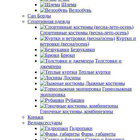
Шлема
Велообувь
Сап Борды
Спортивная одежда
Спортивные костюмы (весна-лето-осень)
Куртки и
ветровки (весна/осень)
Безрукавки
Брюки
Толстовки и
джемпера
Теплые куртки
Лосины
Лыжные костюмы
Горнолыжная
экипировка
Рубашки
Гоночные костюмы, комбинезоны
Коньки
Велоаксессуары
Гидропаки
Фары, габариты
Сумки и бардачки