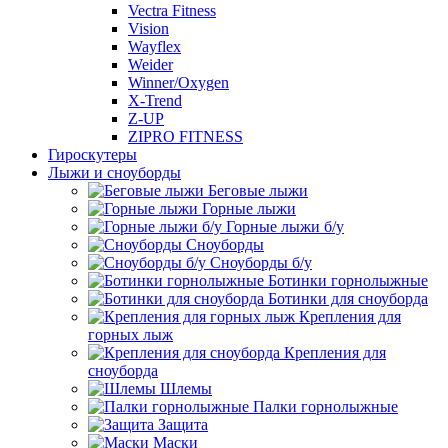
Vectra Fitness
Vision
Wayflex
Weider
Winner/Oxygen
X-Trend
Z-UP
ZIPRO FITNESS
Гироскутеры
Лыжи и сноуборды
Беговые лыжи
Горные лыжи
Горные лыжи б/у
Сноуборды
Сноуборды б/у
Ботинки горнолыжные
Ботинки для сноуборда
Крепления для
горных лыж
Крепления для
сноуборда
Шлемы
Палки горнолыжные
Защита
Маски