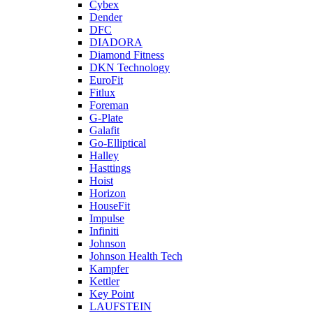
Cybex
Dender
DFC
DIADORA
Diamond Fitness
DKN Technology
EuroFit
Fitlux
Foreman
G-Plate
Galafit
Go-Elliptical
Halley
Hasttings
Hoist
Horizon
HouseFit
Impulse
Infiniti
Johnson
Johnson Health Tech
Kampfer
Kettler
Key Point
LAUFSTEIN