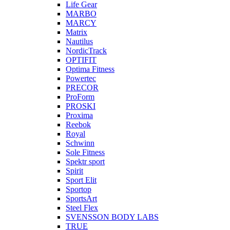
Life Gear
MARBO
MARCY
Matrix
Nautilus
NordicTrack
OPTIFIT
Optima Fitness
Powertec
PRECOR
ProForm
PROSKI
Proxima
Reebok
Royal
Schwinn
Sole Fitness
Spektr sport
Spirit
Sport Elit
Sportop
SportsArt
Steel Flex
SVENSSON BODY LABS
TRUE