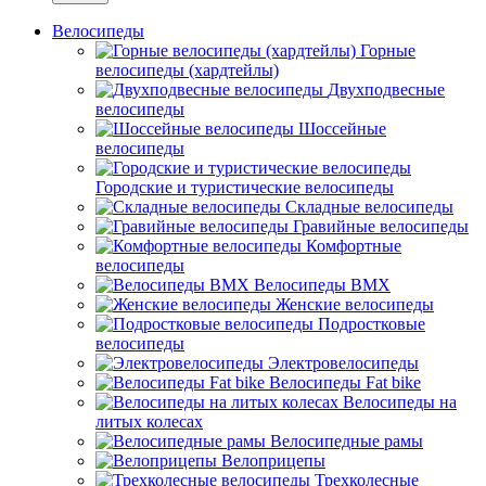
Велосипеды
Горные
велосипеды (хардтейлы)
Двухподвесные
велосипеды
Шоссейные
велосипеды
Городские и туристические велосипеды
Складные велосипеды
Гравийные велосипеды
Комфортные
велосипеды
Велосипеды BMX
Женские велосипеды
Подростковые
велосипеды
Электровелосипеды
Велосипеды Fat bike
Велосипеды на
литых колесах
Велосипедные рамы
Велоприцепы
Трехколесные