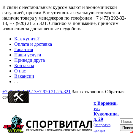
В связи с нестабильным курсом валют и экономической
ситуацией, просим Вас уточнять актуальную стоимость и
наличие товара у менеджеров по телефонам
+7 (473) 292-32-
13, +7 (920) 21-25-321
. Спасибо за понимание, приносим
извинения за доставленные неудобства.
Как купить?
Оплата и доставка
Гарантия
Наши услуги
Приведи друга
Контакты
О нас
Вакансии
...
+7 473 292-32-13
+7 920 21-25-321
Заказать звонок
Обратная
связь
г. Воронеж,
ул.
Куколкина,
д. 29
(напротив
центра