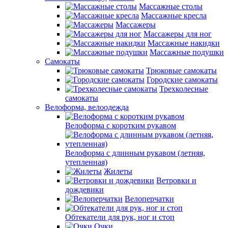
Массажные столы
Массажные кресла
Массажеры
Массажеры для ног
Массажные накидки
Массажные подушки
Самокаты
Трюковые самокаты
Городские самокаты
Трехколесные
самокаты
Велоформа, велоодежда
Велоформа с коротким рукавом
Велоформа с длинным рукавом (летняя,
утепленная)
Жилеты
Ветровки и
дождевики
Велоперчатки
Обтекатели для рук, ног и стоп
Очки