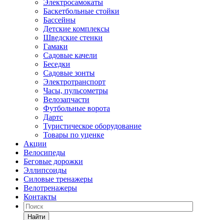
Электросамокаты
Баскетбольные стойки
Бассейны
Детские комплексы
Шведские стенки
Гамаки
Садовые качели
Беседки
Садовые зонты
Электротранспорт
Часы, пульсометры
Велозапчасти
Футбольные ворота
Дартс
Туристическое оборудование
Товары по уценке
Акции
Велосипеды
Беговые дорожки
Эллипсоиды
Силовые тренажеры
Велотренажеры
Контакты
Найти