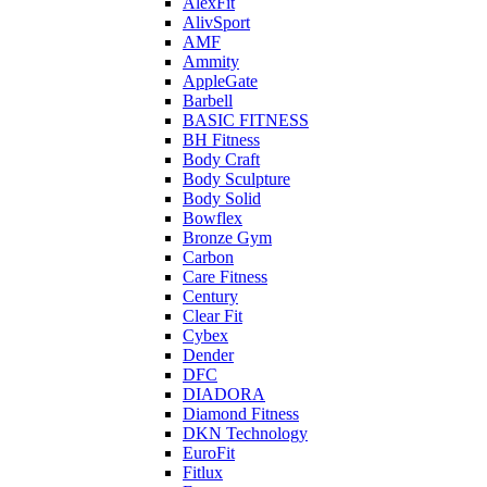
AlexFit
AlivSport
AMF
Ammity
AppleGate
Barbell
BASIC FITNESS
BH Fitness
Body Craft
Body Sculpture
Body Solid
Bowflex
Bronze Gym
Carbon
Care Fitness
Century
Clear Fit
Cybex
Dender
DFC
DIADORA
Diamond Fitness
DKN Technology
EuroFit
Fitlux