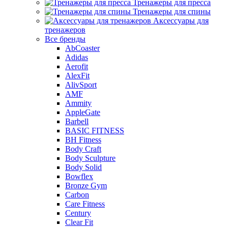
Тренажеры для пресса
Тренажеры для спины
Аксессуары для
тренажеров
Все бренды
AbCoaster
Adidas
Aerofit
AlexFit
AlivSport
AMF
Ammity
AppleGate
Barbell
BASIC FITNESS
BH Fitness
Body Craft
Body Sculpture
Body Solid
Bowflex
Bronze Gym
Carbon
Care Fitness
Century
Clear Fit