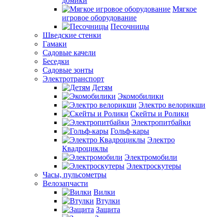
домики
Мягкое
игровое оборудование
Песочницы
Шведские стенки
Гамаки
Садовые качели
Беседки
Садовые зонты
Электротранспорт
Детям
Экомобилики
Электро велорикши
Скейты и Ролики
Электропитбайки
Гольф-кары
Электро
Квадроциклы
Электромобили
Электроскутеры
Часы, пульсометры
Велозапчасти
Вилки
Втулки
Защита