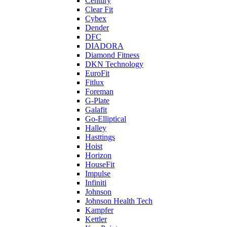
Century
Clear Fit
Cybex
Dender
DFC
DIADORA
Diamond Fitness
DKN Technology
EuroFit
Fitlux
Foreman
G-Plate
Galafit
Go-Elliptical
Halley
Hasttings
Hoist
Horizon
HouseFit
Impulse
Infiniti
Johnson
Johnson Health Tech
Kampfer
Kettler