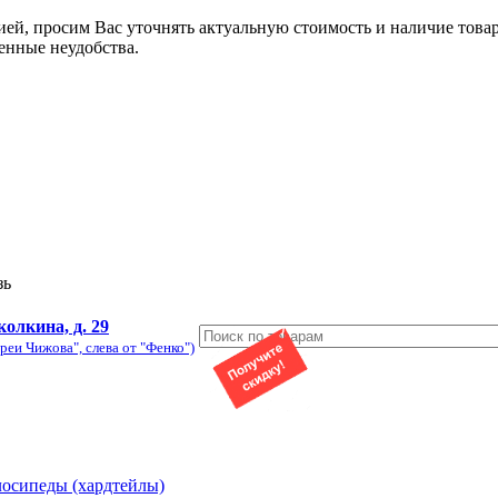
ией, просим Вас уточнять актуальную стоимость и наличие това
енные неудобства.
зь
колкина, д. 29
реи Чижова", слева от "Фенко")
лосипеды (хардтейлы)