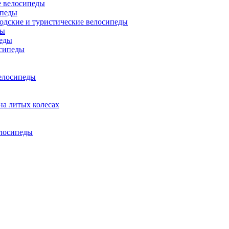
 велосипеды
ипеды
одские и туристические велосипеды
ды
еды
сипеды
елосипеды
на литых колесах
елосипеды