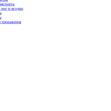
рмспорта
 ног и ягодиц
а
ы
я тренажеров