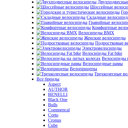
Двухподвесные
Шоссейные велос
Гор
Складные велосипе
Гравийные велосип
Комфортные вело
Велосипеды BMX
Женские велосипеды
Подростковые в
Электровелосипеды
Велосипеды Fat bike
Велосипеды 
Велосипедные рамы
Велоприцепы
Трехколесные в
Все бренды
Aspect
AUTHOR
BENELLI
Black One
Bulls
Commencal
Corto
Cronus
Cube