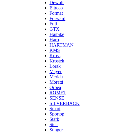
Dewolf
Eltreco
Format
Forward
Fuji
GTX
Haibike
Haro
HARTMAN
KMS
Kross
Krostek
Lorak
Mayer
Merida
Moratti
Orbea
ROMET
SENSE
SILVERBACK
Smart
Sportop
Stark
Stels
Stinger