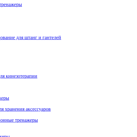
тренажеры
ование для штанг и гантелей
ля кинезотерапии
жеры
ля хранения аксессуаров
ионные тренажеры
жеры