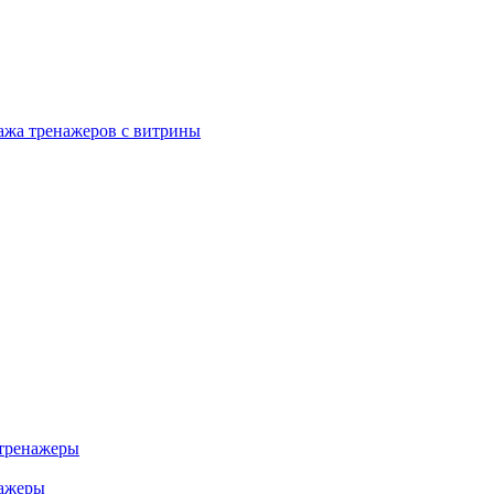
ажа тренажеров с витрины
тренажеры
нажеры