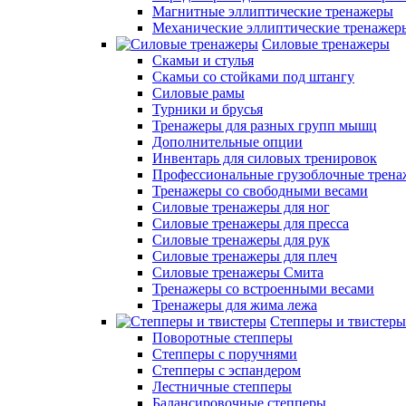
Магнитные эллиптические тренажеры
Механические эллиптические тренажер
Силовые тренажеры
Скамьи и стулья
Скамьи со стойками под штангу
Силовые рамы
Турники и брусья
Тренажеры для разных групп мышц
Дополнительные опции
Инвентарь для силовых тренировок
Профессиональные грузоблочные трен
Тренажеры со свободными весами
Силовые тренажеры для ног
Силовые тренажеры для пресса
Силовые тренажеры для рук
Силовые тренажеры для плеч
Силовые тренажеры Смита
Тренажеры со встроенными весами
Тренажеры для жима лежа
Степперы и твистеры
Поворотные степперы
Степперы с поручнями
Степперы с эспандером
Лестничные степперы
Балансировочные степперы