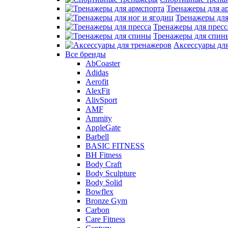
Тренажеры для а
Тренажеры для
Тренажеры для пресс
Тренажеры для спин
Аксессуары дл
Все бренды
AbCoaster
Adidas
Aerofit
AlexFit
AlivSport
AMF
Ammity
AppleGate
Barbell
BASIC FITNESS
BH Fitness
Body Craft
Body Sculpture
Body Solid
Bowflex
Bronze Gym
Carbon
Care Fitness