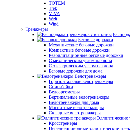
TOTEM
Trek
VIVA
Welt
Wind
Тренажеры
Распрод
Беговые дорожки
Механические беговые дорожки
Компактные беговые дорожки
Реабилитационные беговые дорожки
С механическим углом наклона
С электрическим углом наклона
Беговые дорожки для дома
Велотренажеры
Горизонтальные велотренажеры
Спин-байки
Велоэргометры
Вертикальные велотренажеры
Велотренажеры для дома
Магнитные велотренажеры
Складные велотренажеры
Эллиптические 
Кросстренеры
Переднеприводные эллиптические тре