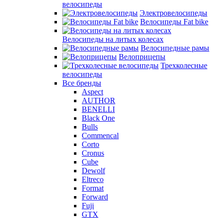
велосипеды
Электровелосипеды
Велосипеды Fat bike
Велосипеды на литых колесах
Велосипедные рамы
Велоприцепы
Трехколесные
велосипеды
Все бренды
Aspect
AUTHOR
BENELLI
Black One
Bulls
Commencal
Corto
Cronus
Cube
Dewolf
Eltreco
Format
Forward
Fuji
GTX