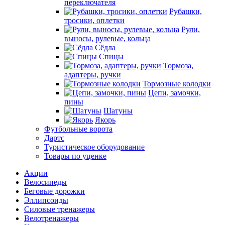
переключателя
Рубашки,
тросики, оплетки
Рули,
выносы, рулевые, кольца
Сёдла
Спицы
Тормоза,
адаптеры, ручки
Тормозные колодки
Цепи, замочки,
пины
Шатуны
Якорь
Футбольные ворота
Дартс
Туристическое оборудование
Товары по уценке
Акции
Велосипеды
Беговые дорожки
Эллипсоиды
Силовые тренажеры
Велотренажеры