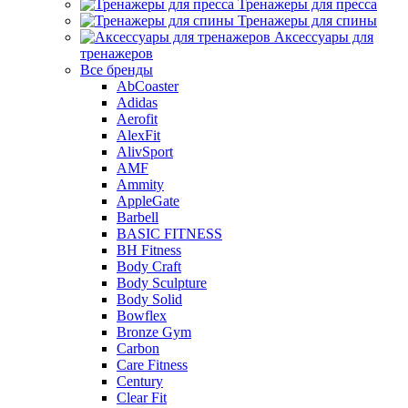
Тренажеры для пресса
Тренажеры для спины
Аксессуары для
тренажеров
Все бренды
AbCoaster
Adidas
Aerofit
AlexFit
AlivSport
AMF
Ammity
AppleGate
Barbell
BASIC FITNESS
BH Fitness
Body Craft
Body Sculpture
Body Solid
Bowflex
Bronze Gym
Carbon
Care Fitness
Century
Clear Fit