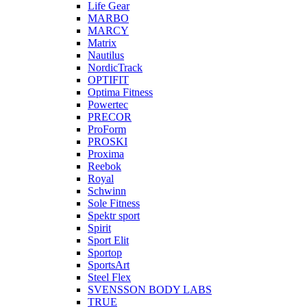
Life Gear
MARBO
MARCY
Matrix
Nautilus
NordicTrack
OPTIFIT
Optima Fitness
Powertec
PRECOR
ProForm
PROSKI
Proxima
Reebok
Royal
Schwinn
Sole Fitness
Spektr sport
Spirit
Sport Elit
Sportop
SportsArt
Steel Flex
SVENSSON BODY LABS
TRUE