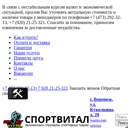
В связи с нестабильным курсом валют и экономической
ситуацией, просим Вас уточнять актуальную стоимость и
наличие товара у менеджеров по телефонам
+7 (473) 292-32-
13, +7 (920) 21-25-321
. Спасибо за понимание, приносим
извинения за доставленные неудобства.
Как купить?
Оплата и доставка
Гарантия
Наши услуги
Приведи друга
Контакты
О нас
Вакансии
...
+7 473 292-32-13
+7 920 21-25-321
Заказать звонок
Обратная
связь
г. Воронеж,
ул.
Куколкина,
д. 29
(напротив
центра