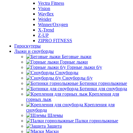
Vectra Fitness
Vision
Wayflex
Weider
Winner/Oxygen
X-Trend
Z-UP
ZIPRO FITNESS
Гироскутеры
Лыжи и сноуборды
Беговые лыжи
Горные лыжи
Горные лыжи б/у
Сноуборды
Сноуборды б/у
Ботинки горнолыжные
Ботинки для сноуборда
Крепления для
горных лыж
Крепления для
сноуборда
Шлемы
Палки горнолыжные
Защита
Маски