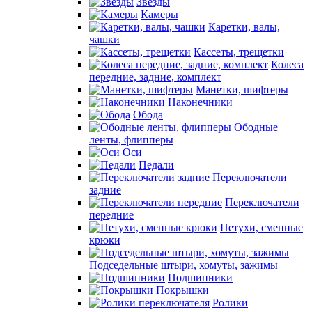
Звезды
Камеры
Каретки, валы,
чашки
Кассеты, трещетки
Колеса
передние, задние, комплект
Манетки, шифтеры
Наконечники
Обода
Ободные
ленты, флипперы
Оси
Педали
Переключатели
задние
Переключатели
передние
Петухи, сменные
крюки
Подседельные штыри, хомуты, зажимы
Подшипники
Покрышки
Ролики