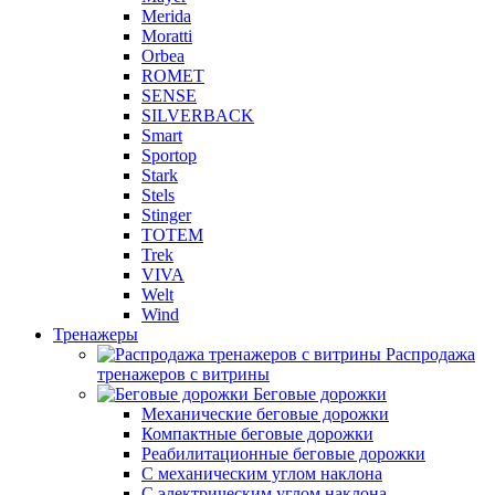
Merida
Moratti
Orbea
ROMET
SENSE
SILVERBACK
Smart
Sportop
Stark
Stels
Stinger
TOTEM
Trek
VIVA
Welt
Wind
Тренажеры
Распродажа
тренажеров с витрины
Беговые дорожки
Механические беговые дорожки
Компактные беговые дорожки
Реабилитационные беговые дорожки
С механическим углом наклона
С электрическим углом наклона