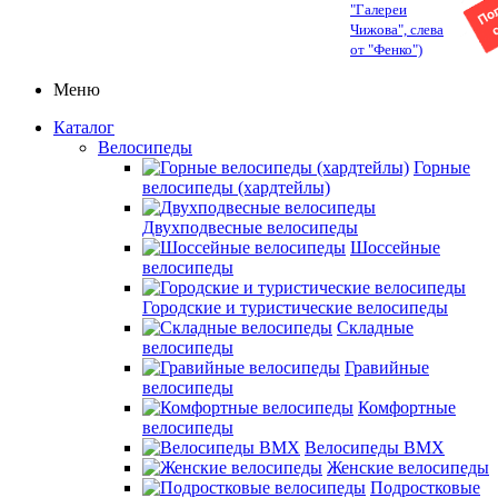
"Галереи
Чижова", слева
от "Фенко")
Меню
Каталог
Велосипеды
Горные
велосипеды (хардтейлы)
Двухподвесные велосипеды
Шоссейные
велосипеды
Городские и туристические велосипеды
Складные
велосипеды
Гравийные
велосипеды
Комфортные
велосипеды
Велосипеды BMX
Женские велосипеды
Подростковые