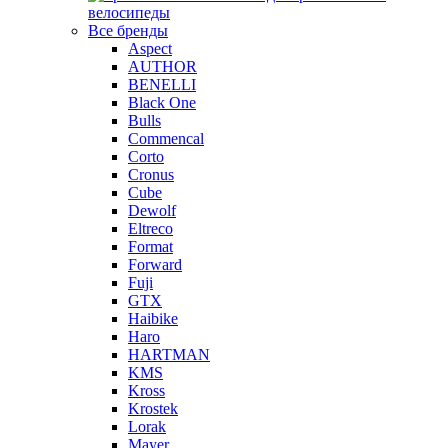
велосипеды
Все бренды
Aspect
AUTHOR
BENELLI
Black One
Bulls
Commencal
Corto
Cronus
Cube
Dewolf
Eltreco
Format
Forward
Fuji
GTX
Haibike
Haro
HARTMAN
KMS
Kross
Krostek
Lorak
Mayer