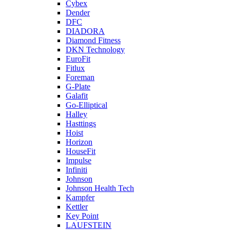
Cybex
Dender
DFC
DIADORA
Diamond Fitness
DKN Technology
EuroFit
Fitlux
Foreman
G-Plate
Galafit
Go-Elliptical
Halley
Hasttings
Hoist
Horizon
HouseFit
Impulse
Infiniti
Johnson
Johnson Health Tech
Kampfer
Kettler
Key Point
LAUFSTEIN