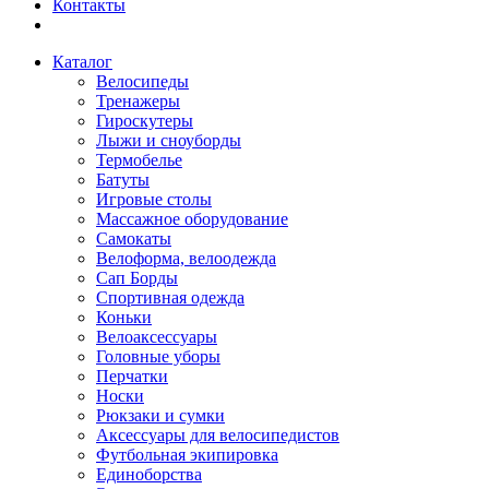
Контакты
Каталог
Велосипеды
Тренажеры
Гироскутеры
Лыжи и сноуборды
Термобелье
Батуты
Игровые столы
Массажное оборудование
Самокаты
Велоформа, велоодежда
Сап Борды
Спортивная одежда
Коньки
Велоаксессуары
Головные уборы
Перчатки
Носки
Рюкзаки и сумки
Аксессуары для велосипедистов
Футбольная экипировка
Единоборства