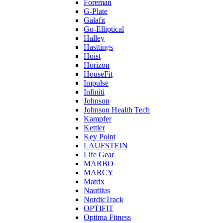
Foreman
G-Plate
Galafit
Go-Elliptical
Halley
Hasttings
Hoist
Horizon
HouseFit
Impulse
Infiniti
Johnson
Johnson Health Tech
Kampfer
Kettler
Key Point
LAUFSTEIN
Life Gear
MARBO
MARCY
Matrix
Nautilus
NordicTrack
OPTIFIT
Optima Fitness