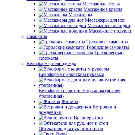
Массажные столы
Массажные кресла
Массажеры
Массажеры для ног
Массажные накидки
Массажные подушки
Самокаты
Трюковые самокаты
Городские самокаты
Трехколесные
самокаты
Велоформа, велоодежда
Велоформа с коротким рукавом
Велоформа с длинным рукавом (летняя,
утепленная)
Жилеты
Ветровки и
дождевики
Велоперчатки
Обтекатели для рук, ног и стоп
Очки