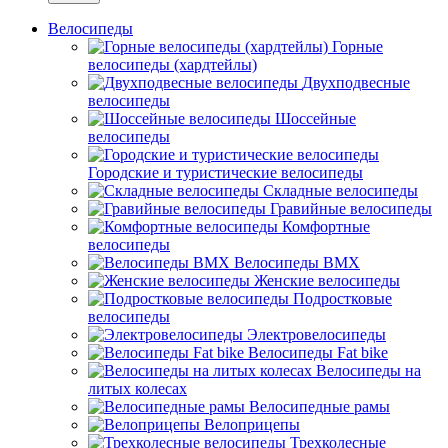
Велосипеды
Горные
велосипеды (хардтейлы)
Двухподвесные
велосипеды
Шоссейные
велосипеды
Городские и туристические велосипеды
Складные велосипеды
Гравийные велосипеды
Комфортные
велосипеды
Велосипеды BMX
Женские велосипеды
Подростковые
велосипеды
Электровелосипеды
Велосипеды Fat bike
Велосипеды на
литых колесах
Велосипедные рамы
Велоприцепы
Трехколесные