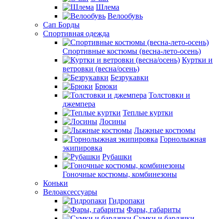
Шлема
Велообувь
Сап Борды
Спортивная одежда
Спортивные костюмы (весна-лето-осень)
Куртки и
ветровки (весна/осень)
Безрукавки
Брюки
Толстовки и
джемпера
Теплые куртки
Лосины
Лыжные костюмы
Горнолыжная
экипировка
Рубашки
Гоночные костюмы, комбинезоны
Коньки
Велоаксессуары
Гидропаки
Фары, габариты
Сумки и бардачки