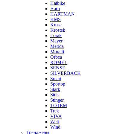
Haibike
Haro
HARTMAN
KMS
Kross
Krostek
Lorak
Mayer
Merida
Moratti
Orbea
ROMET
SENSE
SILVERBACK
Smart
Sportop
Stark
Stels
Stinger
TOTEM
Trek
VIVA
Welt
Wind
Тренажеры