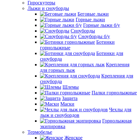
Гироскутеры
Лыжи и сноуборды
Беговые лыжи
Горные лыжи
Горные лыжи б/у
Сноуборды
Сноуборды б/у
Ботинки
горнолыжные
Ботинки для
сноуборда
Крепления
для горных лыж
Крепления для
сноуборда
Шлемы
Палки горнолыжные
Защита
Маски
Чехлы для
лыж и сноубордов
Горнолыжная
экипировка
Термобелье
Женское