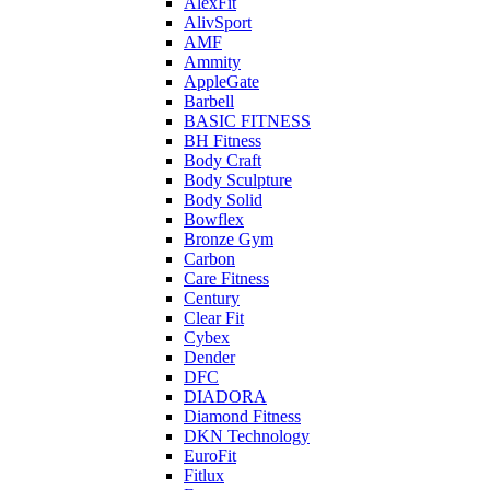
AlexFit
AlivSport
AMF
Ammity
AppleGate
Barbell
BASIC FITNESS
BH Fitness
Body Craft
Body Sculpture
Body Solid
Bowflex
Bronze Gym
Carbon
Care Fitness
Century
Clear Fit
Cybex
Dender
DFC
DIADORA
Diamond Fitness
DKN Technology
EuroFit
Fitlux