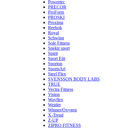
Powertec
PRECOR
ProForm
PROSKI
Proxima
Reebok
Royal
Schwinn
Sole Fitness
Spektr sport
Spirit
Sport Elit
Sportop
SportsArt
Steel Flex
SVENSSON BODY LABS
TRUE
Vectra Fitness
Vision
Wayflex
Weider
Winner/Oxygen
X-Trend
Z-UP
ZIPRO FITNESS