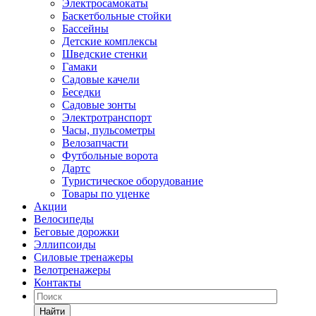
Электросамокаты
Баскетбольные стойки
Бассейны
Детские комплексы
Шведские стенки
Гамаки
Садовые качели
Беседки
Садовые зонты
Электротранспорт
Часы, пульсометры
Велозапчасти
Футбольные ворота
Дартс
Туристическое оборудование
Товары по уценке
Акции
Велосипеды
Беговые дорожки
Эллипсоиды
Силовые тренажеры
Велотренажеры
Контакты
Найти