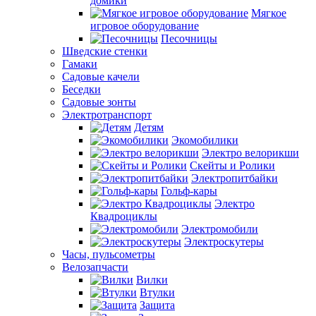
домики
Мягкое
игровое оборудование
Песочницы
Шведские стенки
Гамаки
Садовые качели
Беседки
Садовые зонты
Электротранспорт
Детям
Экомобилики
Электро велорикши
Скейты и Ролики
Электропитбайки
Гольф-кары
Электро
Квадроциклы
Электромобили
Электроскутеры
Часы, пульсометры
Велозапчасти
Вилки
Втулки
Защита