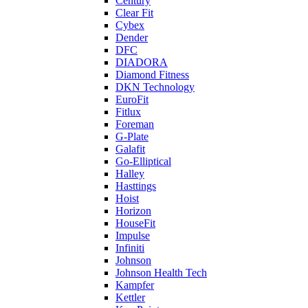
Century
Clear Fit
Cybex
Dender
DFC
DIADORA
Diamond Fitness
DKN Technology
EuroFit
Fitlux
Foreman
G-Plate
Galafit
Go-Elliptical
Halley
Hasttings
Hoist
Horizon
HouseFit
Impulse
Infiniti
Johnson
Johnson Health Tech
Kampfer
Kettler