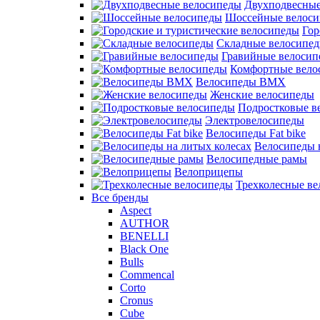
Двухподвесные
Шоссейные велос
Гор
Складные велосипе
Гравийные велосип
Комфортные вело
Велосипеды BMX
Женские велосипеды
Подростковые в
Электровелосипеды
Велосипеды Fat bike
Велосипеды 
Велосипедные рамы
Велоприцепы
Трехколесные в
Все бренды
Aspect
AUTHOR
BENELLI
Black One
Bulls
Commencal
Corto
Cronus
Cube