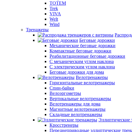
TOTEM
Trek
VIVA
Welt
Wind
Тренажеры
Распрод
Беговые дорожки
Механические беговые дорожки
Компактные беговые дорожки
Реабилитационные беговые дорожки
С механическим углом наклона
С электрическим углом наклона
Беговые дорожки для дома
Велотренажеры
Горизонтальные велотренажеры
Спин-байки
Велоэргометры
Вертикальные велотренажеры
Велотренажеры для дома
Магнитные велотренажеры
Складные велотренажеры
Эллиптические 
Кросстренеры
Переднеприводные эллиптические тре