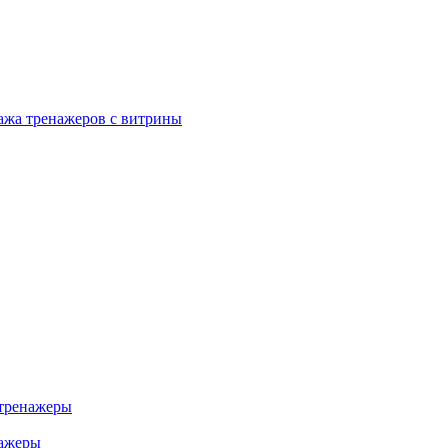
ажа тренажеров с витрины
тренажеры
нажеры