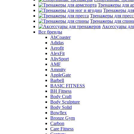
Тренажеры для а
Тренажеры для
Тренажеры для пресс
Тренажеры для спин
Аксессуары дл
Все бренды
AbCoaster
Adidas
Aerofit
AlexFit
AlivSport
AMF
Ammity
AppleGate
Barbell
BASIC FITNESS
BH Fitness
Body Craft
Body Sculpture
Body Solid
Bowflex
Bronze Gym
Carbon
Care Fitness