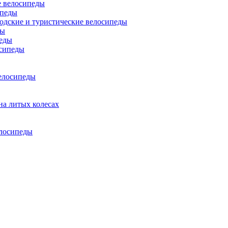
 велосипеды
ипеды
одские и туристические велосипеды
ды
еды
сипеды
елосипеды
на литых колесах
елосипеды