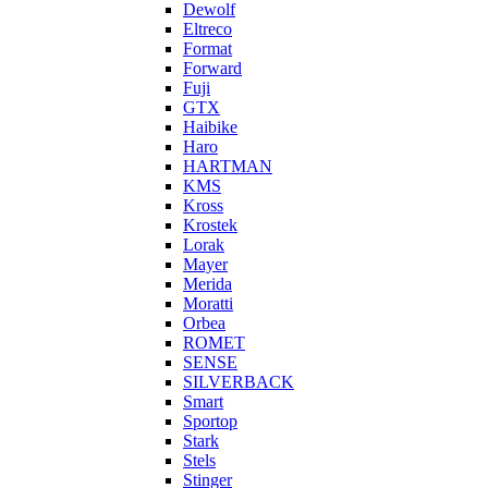
Dewolf
Eltreco
Format
Forward
Fuji
GTX
Haibike
Haro
HARTMAN
KMS
Kross
Krostek
Lorak
Mayer
Merida
Moratti
Orbea
ROMET
SENSE
SILVERBACK
Smart
Sportop
Stark
Stels
Stinger