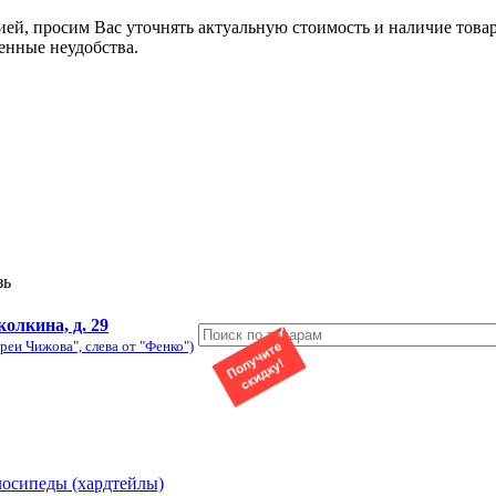
ией, просим Вас уточнять актуальную стоимость и наличие това
енные неудобства.
зь
колкина, д. 29
реи Чижова", слева от "Фенко")
лосипеды (хардтейлы)