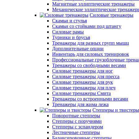
Магнитные эллиптические тренажеры
Механические эллиптические тренажер
Силовые тренажеры
Скамьи и стулья
Скамьи со стойками под штангу
Силовые рамы
Турники и брусья
Тренажеры для разных групп мышц
Дополнительные опции
Инвентарь для силовых тренировок
Профессиональные грузоблочные трен
Тренажеры со свободными весами
Силовые тренажеры для ног
Силовые тренажеры для пресса
Силовые тренажеры для рук
Силовые тренажеры для плеч
Силовые тренажеры Смита
Тренажеры со встроенными весами
Тренажеры для жима лежа
Степперы и твистеры
Поворотные степперы
Степперы с поручнями
Степперы с эспандером
Лестничные степперы
Балансировочные степперы