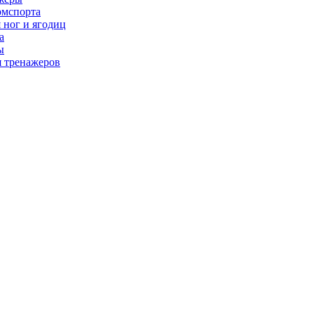
рмспорта
 ног и ягодиц
а
ы
я тренажеров