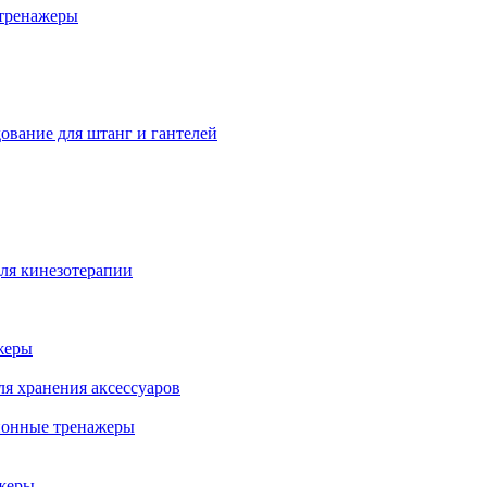
тренажеры
ование для штанг и гантелей
ля кинезотерапии
жеры
ля хранения аксессуаров
ионные тренажеры
жеры