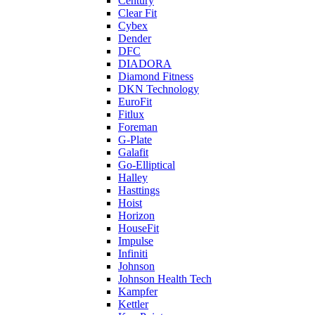
Century
Clear Fit
Cybex
Dender
DFC
DIADORA
Diamond Fitness
DKN Technology
EuroFit
Fitlux
Foreman
G-Plate
Galafit
Go-Elliptical
Halley
Hasttings
Hoist
Horizon
HouseFit
Impulse
Infiniti
Johnson
Johnson Health Tech
Kampfer
Kettler