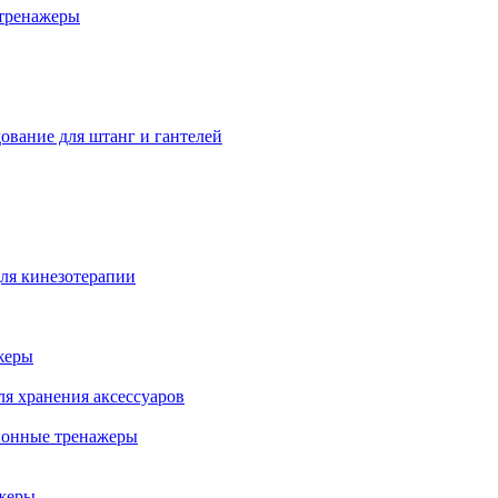
тренажеры
ование для штанг и гантелей
ля кинезотерапии
жеры
ля хранения аксессуаров
ионные тренажеры
жеры