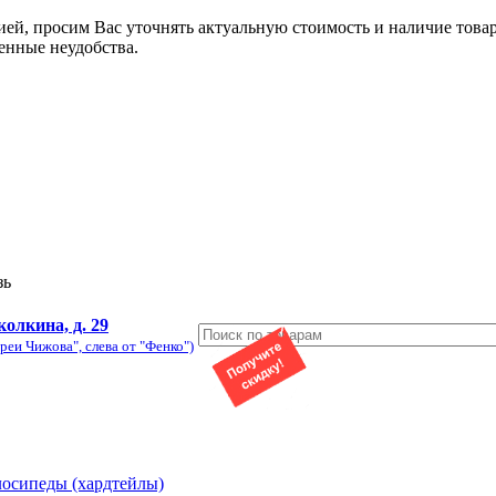
ией, просим Вас уточнять актуальную стоимость и наличие това
енные неудобства.
зь
колкина, д. 29
реи Чижова", слева от "Фенко")
лосипеды (хардтейлы)