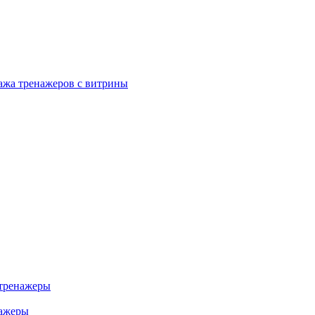
ажа тренажеров с витрины
тренажеры
нажеры