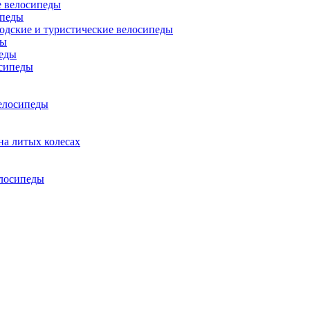
 велосипеды
ипеды
одские и туристические велосипеды
ды
еды
сипеды
елосипеды
на литых колесах
елосипеды