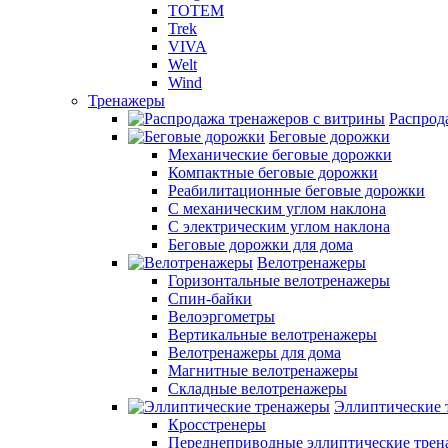
TOTEM
Trek
VIVA
Welt
Wind
Тренажеры
Распрод
Беговые дорожки
Механические беговые дорожки
Компактные беговые дорожки
Реабилитационные беговые дорожки
С механическим углом наклона
С электрическим углом наклона
Беговые дорожки для дома
Велотренажеры
Горизонтальные велотренажеры
Спин-байки
Велоэргометры
Вертикальные велотренажеры
Велотренажеры для дома
Магнитные велотренажеры
Складные велотренажеры
Эллиптические 
Кросстренеры
Переднеприводные эллиптические тре