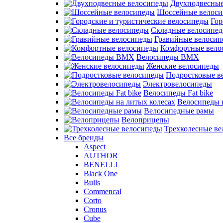
Двухподвесные
Шоссейные велос
Гор
Складные велосипе
Гравийные велосип
Комфортные вело
Велосипеды BMX
Женские велосипеды
Подростковые в
Электровелосипеды
Велосипеды Fat bike
Велосипеды 
Велосипедные рамы
Велоприцепы
Трехколесные в
Все бренды
Aspect
AUTHOR
BENELLI
Black One
Bulls
Commencal
Corto
Cronus
Cube