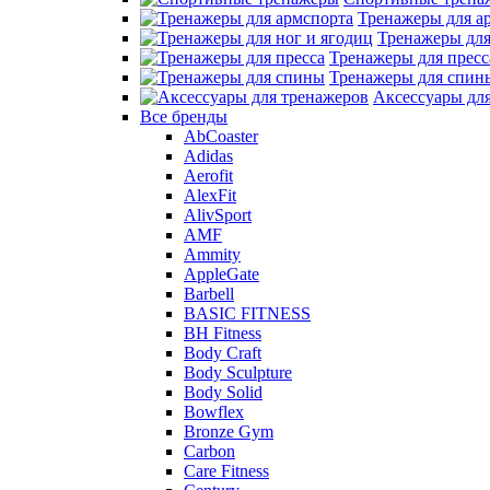
Тренажеры для а
Тренажеры для
Тренажеры для пресс
Тренажеры для спин
Аксессуары дл
Все бренды
AbCoaster
Adidas
Aerofit
AlexFit
AlivSport
AMF
Ammity
AppleGate
Barbell
BASIC FITNESS
BH Fitness
Body Craft
Body Sculpture
Body Solid
Bowflex
Bronze Gym
Carbon
Care Fitness