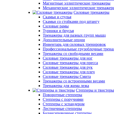
Магнитные эллиптические тренажеры
Механические эллиптические тренажер
Силовые тренажеры
Скамьи и стулья
Скамьи со стойками под штангу
Силовые рамы
Турники и брусья
Тренажеры для разных групп мышц
Дополнительные опции
Инвентарь для силовых тренировок
Профессиональные грузоблочные трен
Тренажеры со свободными весами
Силовые тренажеры для ног
Силовые тренажеры для пресса
Силовые тренажеры для рук
Силовые тренажеры для плеч
Силовые тренажеры Смита
Тренажеры со встроенными весами
Тренажеры для жима лежа
Степперы и твистеры
Поворотные степперы
Степперы с поручнями
Степперы с эспандером
Лестничные степперы
Балансировочные степперы