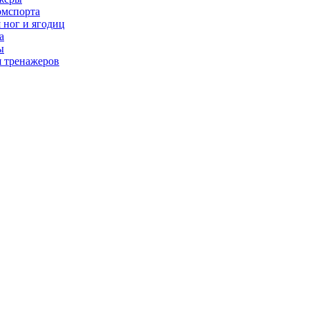
рмспорта
 ног и ягодиц
а
ы
я тренажеров