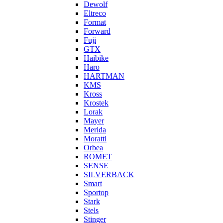
Dewolf
Eltreco
Format
Forward
Fuji
GTX
Haibike
Haro
HARTMAN
KMS
Kross
Krostek
Lorak
Mayer
Merida
Moratti
Orbea
ROMET
SENSE
SILVERBACK
Smart
Sportop
Stark
Stels
Stinger