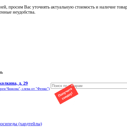
ией, просим Вас уточнять актуальную стоимость и наличие това
енные неудобства.
зь
колкина, д. 29
реи Чижова", слева от "Фенко")
лосипеды (хардтейлы)