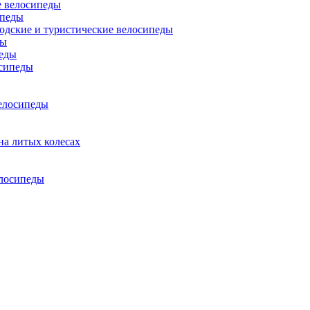
 велосипеды
ипеды
одские и туристические велосипеды
ды
еды
сипеды
елосипеды
на литых колесах
елосипеды