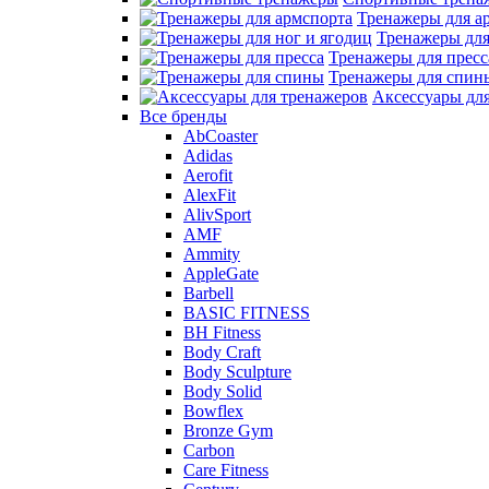
Тренажеры для а
Тренажеры для
Тренажеры для пресс
Тренажеры для спин
Аксессуары дл
Все бренды
AbCoaster
Adidas
Aerofit
AlexFit
AlivSport
AMF
Ammity
AppleGate
Barbell
BASIC FITNESS
BH Fitness
Body Craft
Body Sculpture
Body Solid
Bowflex
Bronze Gym
Carbon
Care Fitness