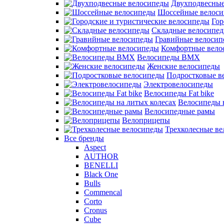
Двухподвесные
Шоссейные велос
Гор
Складные велосипе
Гравийные велосип
Комфортные вело
Велосипеды BMX
Женские велосипеды
Подростковые в
Электровелосипеды
Велосипеды Fat bike
Велосипеды 
Велосипедные рамы
Велоприцепы
Трехколесные в
Все бренды
Aspect
AUTHOR
BENELLI
Black One
Bulls
Commencal
Corto
Cronus
Cube