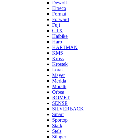
Dewolf
Eltreco
Format
Forward
Fuji
GTX
Haibike
Haro
HARTMAN
KMS
Kross
Krostek
Lorak
Mayer
Merida
Moratti
Orbea
ROMET
SENSE
SILVERBACK
Smart
Sportop
Stark
Stels
Stinger