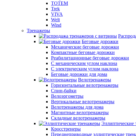
TOTEM
Trek
VIVA
Welt
Wind
Тренажеры
Распрод
Беговые дорожки
Механические беговые дорожки
Компактные беговые дорожки
Реабилитационные беговые дорожки
С механическим углом наклона
С электрическим углом наклона
Беговые дорожки для дома
Велотренажеры
Горизонтальные велотренажеры
Спин-байки
Велоэргометры
Вертикальные велотренажеры
Велотренажеры для дома
Магнитные велотренажеры
Складные велотренажеры
Эллиптические 
Кросстренеры
Переднеприводные эллиптические тре