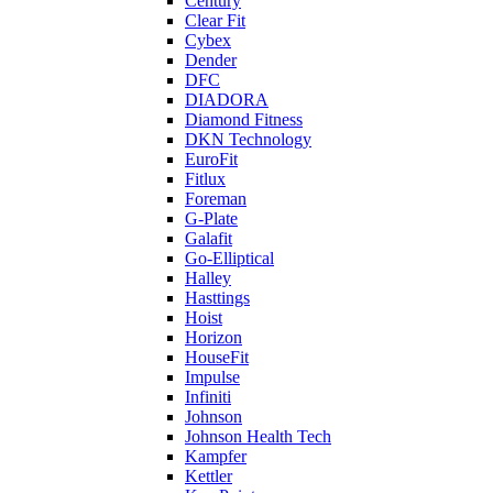
Century
Clear Fit
Cybex
Dender
DFC
DIADORA
Diamond Fitness
DKN Technology
EuroFit
Fitlux
Foreman
G-Plate
Galafit
Go-Elliptical
Halley
Hasttings
Hoist
Horizon
HouseFit
Impulse
Infiniti
Johnson
Johnson Health Tech
Kampfer
Kettler