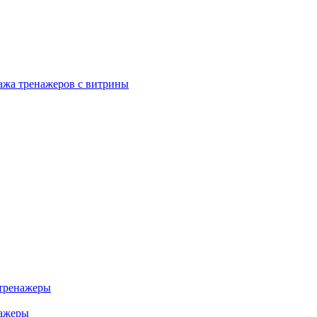
ажа тренажеров с витрины
тренажеры
нажеры