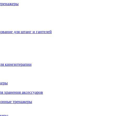
тренажеры
ование для штанг и гантелей
ля кинезотерапии
жеры
ля хранения аксессуаров
ионные тренажеры
жеры