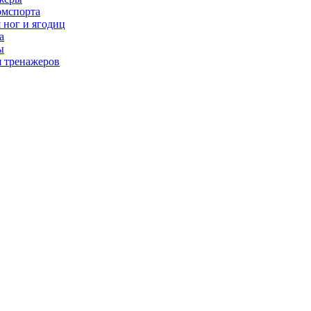
рмспорта
 ног и ягодиц
а
ы
я тренажеров