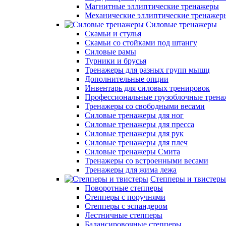
Магнитные эллиптические тренажеры
Механические эллиптические тренажер
Силовые тренажеры
Скамьи и стулья
Скамьи со стойками под штангу
Силовые рамы
Турники и брусья
Тренажеры для разных групп мышц
Дополнительные опции
Инвентарь для силовых тренировок
Профессиональные грузоблочные трен
Тренажеры со свободными весами
Силовые тренажеры для ног
Силовые тренажеры для пресса
Силовые тренажеры для рук
Силовые тренажеры для плеч
Силовые тренажеры Смита
Тренажеры со встроенными весами
Тренажеры для жима лежа
Степперы и твистеры
Поворотные степперы
Степперы с поручнями
Степперы с эспандером
Лестничные степперы
Балансировочные степперы