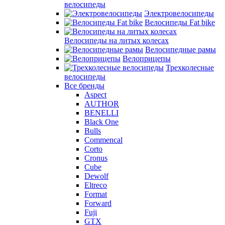
велосипеды
Электровелосипеды
Велосипеды Fat bike
Велосипеды на литых колесах
Велосипедные рамы
Велоприцепы
Трехколесные
велосипеды
Все бренды
Aspect
AUTHOR
BENELLI
Black One
Bulls
Commencal
Corto
Cronus
Cube
Dewolf
Eltreco
Format
Forward
Fuji
GTX