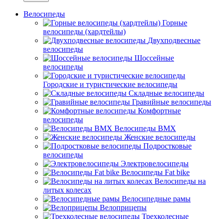
Велосипеды
Горные
велосипеды (хардтейлы)
Двухподвесные
велосипеды
Шоссейные
велосипеды
Городские и туристические велосипеды
Складные велосипеды
Гравийные велосипеды
Комфортные
велосипеды
Велосипеды BMX
Женские велосипеды
Подростковые
велосипеды
Электровелосипеды
Велосипеды Fat bike
Велосипеды на
литых колесах
Велосипедные рамы
Велоприцепы
Трехколесные