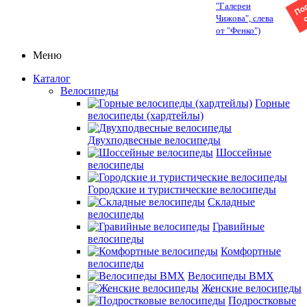
"Галереи
Чижова", слева
от "Фенко")
Меню
Каталог
Велосипеды
Горные
велосипеды (хардтейлы)
Двухподвесные велосипеды
Шоссейные
велосипеды
Городские и туристические велосипеды
Складные
велосипеды
Гравийные
велосипеды
Комфортные
велосипеды
Велосипеды BMX
Женские велосипеды
Подростковые