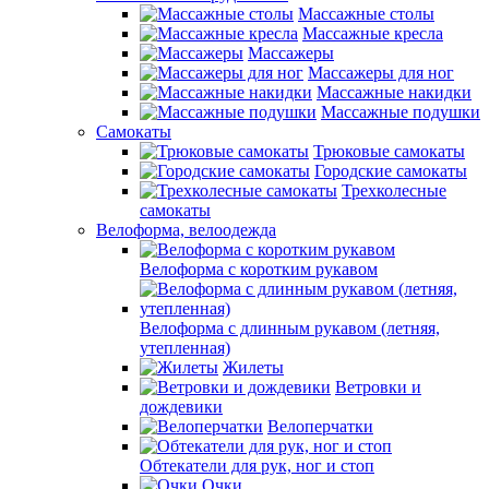
Массажные столы
Массажные кресла
Массажеры
Массажеры для ног
Массажные накидки
Массажные подушки
Самокаты
Трюковые самокаты
Городские самокаты
Трехколесные
самокаты
Велоформа, велоодежда
Велоформа с коротким рукавом
Велоформа с длинным рукавом (летняя,
утепленная)
Жилеты
Ветровки и
дождевики
Велоперчатки
Обтекатели для рук, ног и стоп
Очки