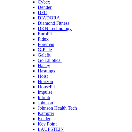
Cybex
Dender
DFC
DIADORA
Diamond Fitness
DKN Technology
EuroFit
Fitlux
Foreman
G-Plate
Galafit
Go-Elliptical
Halley
Hasttings
Hoist
Horizon
HouseFit
Impulse
Infiniti
Johnson
Johnson Health Tech
Kampfer
Kettler
Key Point
LAUFSTEIN