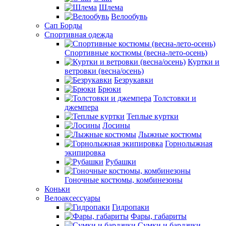
Шлема
Велообувь
Сап Борды
Спортивная одежда
Спортивные костюмы (весна-лето-осень)
Куртки и
ветровки (весна/осень)
Безрукавки
Брюки
Толстовки и
джемпера
Теплые куртки
Лосины
Лыжные костюмы
Горнолыжная
экипировка
Рубашки
Гоночные костюмы, комбинезоны
Коньки
Велоаксессуары
Гидропаки
Фары, габариты
Сумки и бардачки