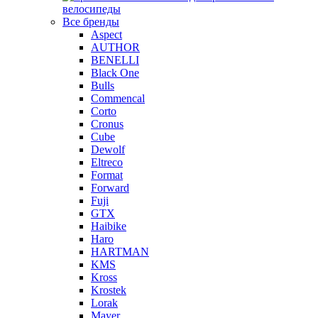
велосипеды
Все бренды
Aspect
AUTHOR
BENELLI
Black One
Bulls
Commencal
Corto
Cronus
Cube
Dewolf
Eltreco
Format
Forward
Fuji
GTX
Haibike
Haro
HARTMAN
KMS
Kross
Krostek
Lorak
Mayer