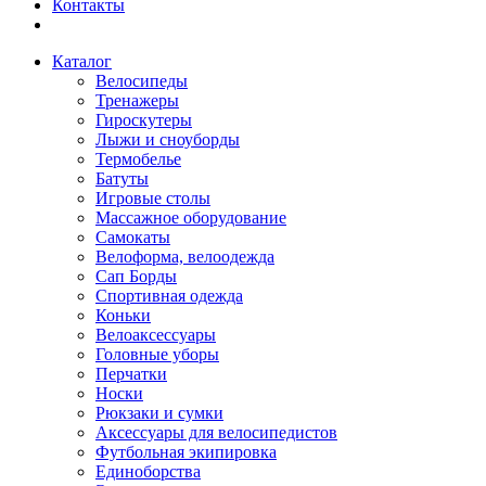
Контакты
Каталог
Велосипеды
Тренажеры
Гироскутеры
Лыжи и сноуборды
Термобелье
Батуты
Игровые столы
Массажное оборудование
Самокаты
Велоформа, велоодежда
Сап Борды
Спортивная одежда
Коньки
Велоаксессуары
Головные уборы
Перчатки
Носки
Рюкзаки и сумки
Аксессуары для велосипедистов
Футбольная экипировка
Единоборства