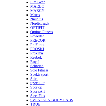
Life Gear
MARBO
MARCY
Matrix
Nautilus
NordicTrack
OPTIFIT
Optima Fitness
Powertec
PRECOR
ProForm
PROSKI
Proxima
Reebok
Royal
Schwinn
Sole Fitness
Spektr sport
Spirit
Sport Elit
Sportop
SportsArt
Steel Flex
SVENSSON BODY LABS
TRUE