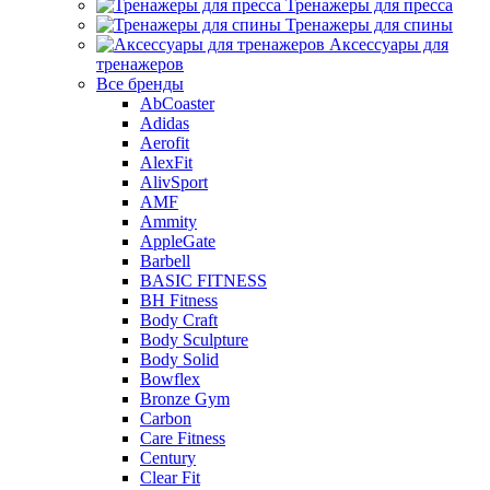
Тренажеры для пресса
Тренажеры для спины
Аксессуары для
тренажеров
Все бренды
AbCoaster
Adidas
Aerofit
AlexFit
AlivSport
AMF
Ammity
AppleGate
Barbell
BASIC FITNESS
BH Fitness
Body Craft
Body Sculpture
Body Solid
Bowflex
Bronze Gym
Carbon
Care Fitness
Century
Clear Fit