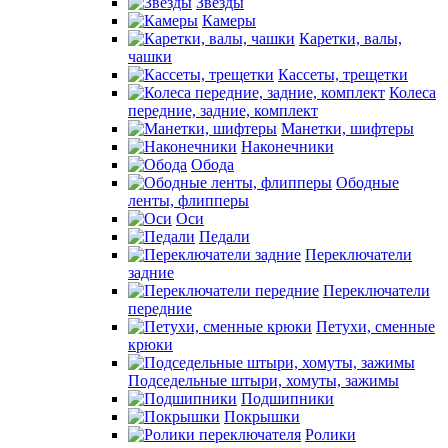
Звезды
Камеры
Каретки, валы,
чашки
Кассеты, трещетки
Колеса
передние, задние, комплект
Манетки, шифтеры
Наконечники
Обода
Ободные
ленты, флипперы
Оси
Педали
Переключатели
задние
Переключатели
передние
Петухи, сменные
крюки
Подседельные штыри, хомуты, зажимы
Подшипники
Покрышки
Ролики