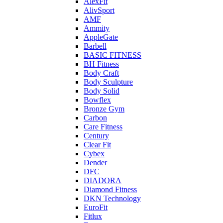
AlexFit
AlivSport
AMF
Ammity
AppleGate
Barbell
BASIC FITNESS
BH Fitness
Body Craft
Body Sculpture
Body Solid
Bowflex
Bronze Gym
Carbon
Care Fitness
Century
Clear Fit
Cybex
Dender
DFC
DIADORA
Diamond Fitness
DKN Technology
EuroFit
Fitlux