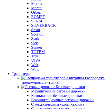
Merida
Moratti
Orbea
ROMET
SENSE
SILVERBACK
Smart
Sportop
Stark
Stels
Stinger
TOTEM
Trek
VIVA
Welt
Wind
Тренажеры
Распродажа
тренажеров с витрины
Беговые дорожки
Механические беговые дорожки
Компактные беговые дорожки
Реабилитационные беговые дорожки
С механическим углом наклона
С электрическим углом наклона