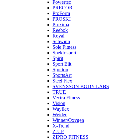
Powertec
PRECOR
ProForm
PROSKI
Proxima
Reebok
Royal
Schwinn
Sole Fitness
Spektr sport
Spirit
Sport Elit
Sportop
SportsArt
Steel Flex
SVENSSON BODY LABS
TRUE
Vectra Fitness
Vision
Wayflex
Weider
Winner/Oxygen
X-Trend
Z-UP
ZIPRO FITNESS