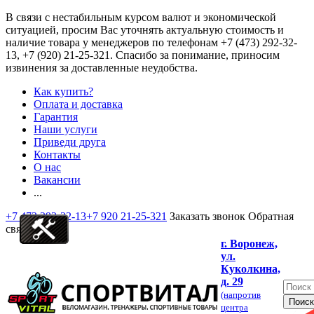
В связи с нестабильным курсом валют и экономической
ситуацией, просим Вас уточнять актуальную стоимость и
наличие товара у менеджеров по телефонам
+7 (473) 292-32-
13, +7 (920) 21-25-321
. Спасибо за понимание, приносим
извинения за доставленные неудобства.
Как купить?
Оплата и доставка
Гарантия
Наши услуги
Приведи друга
Контакты
О нас
Вакансии
...
+7 473 292-32-13
+7 920 21-25-321
Заказать звонок
Обратная
связь
г. Воронеж,
ул.
Куколкина,
д. 29
(напротив
центра