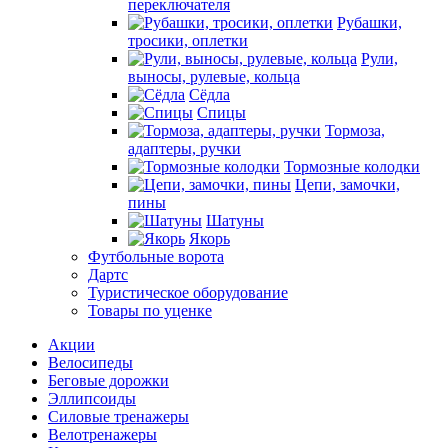
переключателя
Рубашки,
тросики, оплетки
Рули,
выносы, рулевые, кольца
Сёдла
Спицы
Тормоза,
адаптеры, ручки
Тормозные колодки
Цепи, замочки,
пины
Шатуны
Якорь
Футбольные ворота
Дартс
Туристическое оборудование
Товары по уценке
Акции
Велосипеды
Беговые дорожки
Эллипсоиды
Силовые тренажеры
Велотренажеры