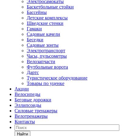
Электросамокаты
Баскетбольные стойки
Бассейны
Детские комплексы
Шведские стенки
Гамаки
Садовые качели
Беседки
Садовые зонты
Электротранспорт
Часы, пульсометры
Велозапчасти
Футбольные ворота
Дартс
Туристическое оборудование
Товары по уценке
Акции
Велосипеды
Беговые дорожки
Эллипсоиды
Силовые тренажеры
Велотренажеры
Контакты
Найти