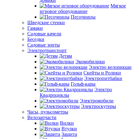
домики
Мягкое
игровое оборудование
Песочницы
Шведские стенки
Гамаки
Садовые качели
Беседки
Садовые зонты
Электротранспорт
Детям
Экомобилики
Электро велорикши
Скейты и Ролики
Электропитбайки
Гольф-кары
Электро
Квадроциклы
Электромобили
Электроскутеры
Часы, пульсометры
Велозапчасти
Вилки
Втулки
Защита