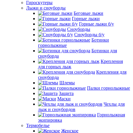
Гироскутеры
Лыжи и сноуборды
Беговые лыжи
Горные лыжи
Горные лыжи б/у
Сноуборды
Сноуборды б/у
Ботинки
горнолыжные
Ботинки для
сноуборда
Крепления
для горных лыж
Крепления для
сноуборда
Шлемы
Палки горнолыжные
Защита
Маски
Чехлы для
лыж и сноубордов
Горнолыжная
экипировка
Термобелье
Женское