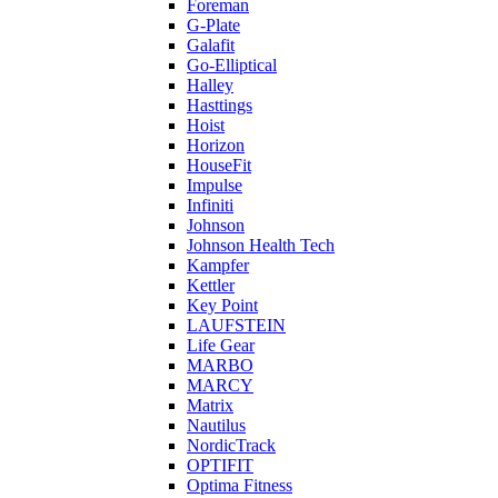
Foreman
G-Plate
Galafit
Go-Elliptical
Halley
Hasttings
Hoist
Horizon
HouseFit
Impulse
Infiniti
Johnson
Johnson Health Tech
Kampfer
Kettler
Key Point
LAUFSTEIN
Life Gear
MARBO
MARCY
Matrix
Nautilus
NordicTrack
OPTIFIT
Optima Fitness