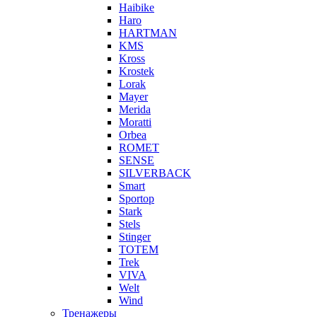
Haibike
Haro
HARTMAN
KMS
Kross
Krostek
Lorak
Mayer
Merida
Moratti
Orbea
ROMET
SENSE
SILVERBACK
Smart
Sportop
Stark
Stels
Stinger
TOTEM
Trek
VIVA
Welt
Wind
Тренажеры