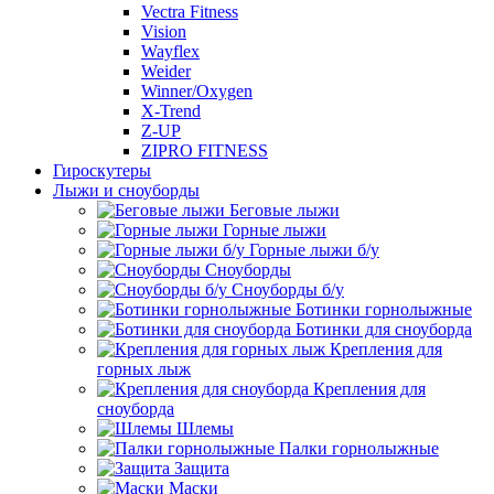
Vectra Fitness
Vision
Wayflex
Weider
Winner/Oxygen
X-Trend
Z-UP
ZIPRO FITNESS
Гироскутеры
Лыжи и сноуборды
Беговые лыжи
Горные лыжи
Горные лыжи б/у
Сноуборды
Сноуборды б/у
Ботинки горнолыжные
Ботинки для сноуборда
Крепления для
горных лыж
Крепления для
сноуборда
Шлемы
Палки горнолыжные
Защита
Маски